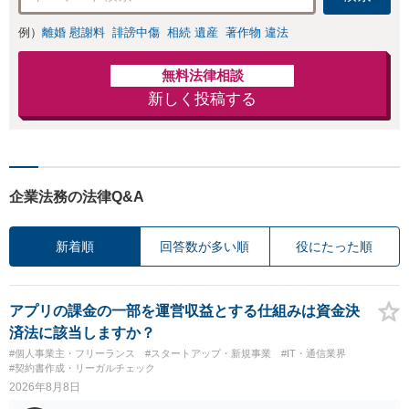
例）
離婚 慰謝料
誹謗中傷
相続 遺産
著作物 違法
無料法律相談
新しく投稿する
企業法務の法律Q&A
新着順
回答数が多い順
役にたった順
アプリの課金の一部を運営収益とする仕組みは資金決
済法に該当しますか？
#個人事業主・フリーランス
#スタートアップ・新規事業
#IT・通信業界
#契約書作成・リーガルチェック
2026年8月8日