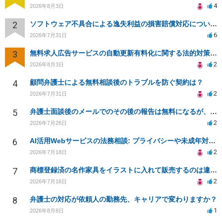
4
2026年8月3日
2
ソフトウェア不具合による逸失利益の損害賠償対応について相談
6
2026年7月31日
3
無料求人広告サービスの自動更新有料化に関する法的対策は？
2
2026年8月3日
4
顧問弁護士による無料相談後のトラブルを防ぐ契約は？
2
2026年7月31日
5
弁護士面談後のメールでのその後の報告は無料になるが、弁護士として興味ありますか？
2
2026年7月26日
6
AI活用Webサービスの法務相談: プライバシーや未成年対応など
2
2026年7月18日
7
商標登録済の名作家具をイラストに入れて販売するのは違法でしょうか
2
2026年7月16日
8
弁護士の対応が依頼人の勤務先、キャリアで変わりますか？
1
2026年8月8日