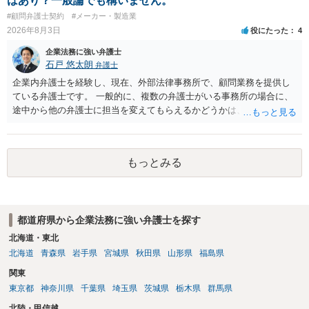
はあり？一般論でも構いません。
#顧問弁護士契約
#メーカー・製造業
2026年8月3日
役にたった
4
企業法務に強い弁護士
石戸 悠太朗
弁護士
企業内弁護士を経験し、現在、外部法律事務所で、顧問業務を提供し
ている弁護士です。 一般的に、複数の弁護士がいる事務所の場合に、
途中から他の弁護士に担当を変えてもらえるかどうかは、当該事務所
の代表の判断に委ねられています。 もっとも、代表としても、依頼者
が不満を抱いている弁護士を担当にすることは望ましくないため、別
の弁護士に変更するのが通常でしょう。それでも、担当弁護士を変え
もっとみる
てくれない場合は、他の弁護士の担当案件が一般で担当を変えられな
いなどの事情があるかと思います。 担当弁護士が変わらず、仕事内容
も改善されない場合には、決済権限を持つ上司に相談し、顧問契約自
体を見直すのが一番かと思います。
都道府県から企業法務に強い弁護士を探す
北海道・東北
北海道
青森県
岩手県
宮城県
秋田県
山形県
福島県
関東
東京都
神奈川県
千葉県
埼玉県
茨城県
栃木県
群馬県
北陸・甲信越