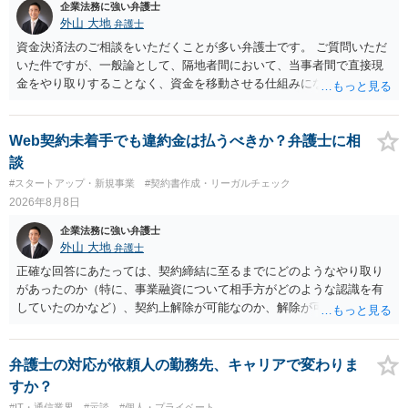
企業法務に強い弁護士
外山 大地
弁護士
資金決済法のご相談をいただくことが多い弁護士です。 ご質問いただ
いた件ですが、一般論として、隔地者間において、当事者間で直接現
金をやり取りすることなく、資金を移動させる仕組みになりますの
で、為替取引（資金移動業）に該当する可能性はあります。 もっと
も、為替取引に該当し得る場合であっても、いわゆる収納代行とし
て、資金移動業の規制の対象外となる余地があります。 この点につい
Web契約未着手でも違約金は払うべきか？弁護士に相
ては、単に「利用者から資金を受け取り、寄付団体に送金する」とい
談
う資金の流れだけで判断することはできず、アプリの仕組みが利用者
#スタートアップ・新規事業
#契約書作成・リーガルチェック
と寄付団体をつなぐプラットフォームとしてどのように位置付けられ
2026年8月8日
るのか、利用者からの支払がどのような性質のものなのか、寄付の意
思決定や寄付のタイミングがどのように設定されているのかなど、具
企業法務に強い弁護士
体的なサービスの座組を踏まえて検討する必要があります。 そのた
外山 大地
弁護士
め、現在検討されているアプリについて、資金移動業に該当する可能
正確な回答にあたっては、契約締結に至るまでにどのようなやり取り
性があるか、また、該当する場合にどのようなサービス設計にすれば
があったのか（特に、事業融資について相手方がどのような認識を有
資金移動業に該当しない形（収納代行など）で運用できるかについて
していたのかなど）、契約上解除が可能なのか、解除が可能であると
は、具体的なサービスの仕組みを確認した上で、個別に弁護士へご相
して契約上の違約金等を支払う必要があるのかなど、契約内容や具体
談いただくことをお勧めいたします。
的な経緯を踏まえて精査する必要がございます。 そのため、事情をお
伺いした上での検討が必要となりますので、個別に弁護士へのご相談
弁護士の対応が依頼人の勤務先、キャリアで変わりま
をご検討いただければと存じます。
すか？
#IT・通信業界
#示談
#個人・プライベート