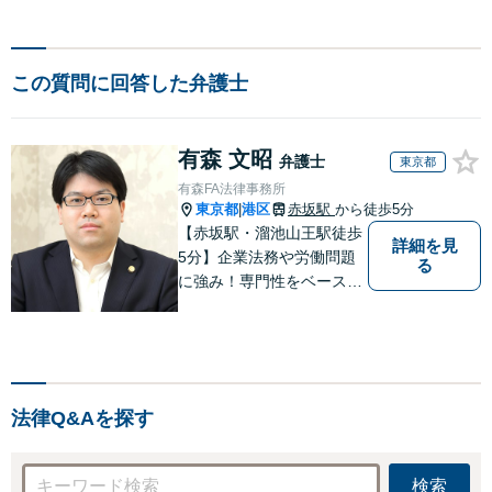
この質問に回答した弁護士
有森 文昭
弁護士
東京都
有森FA法律事務所
東京都
港区
赤坂駅
から徒歩5分
|
【赤坂駅・溜池山王駅徒歩
詳細を見
5分】企業法務や労働問題
る
に強み！専門性をベースに
ビジネス感覚も備えた良質
なリーガルサービスをご提
供します【貿易トラブルの
相談実績100件以上】【通
関士資格を保有】【夜間・
法律Q&Aを探す
休日対応可能】
検索