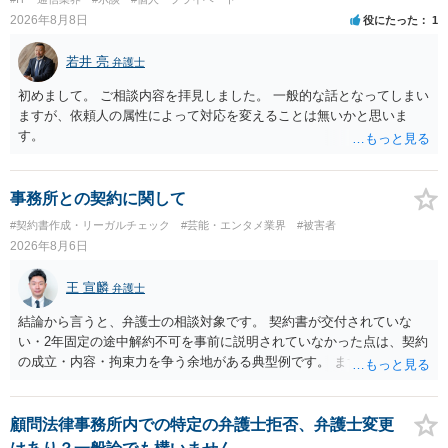
2026年8月8日
役にたった
1
若井 亮
弁護士
初めまして。 ご相談内容を拝見しました。 一般的な話となってしまい
ますが、依頼人の属性によって対応を変えることは無いかと思いま
す。
事務所との契約に関して
#契約書作成・リーガルチェック
#芸能・エンタメ業界
#被害者
2026年8月6日
王 宣麟
弁護士
結論から言うと、弁護士の相談対象です。 契約書が交付されていな
い・2年固定の途中解約不可を事前に説明されていなかった点は、契約
の成立・内容・拘束力を争う余地がある典型例です。 まずは、運営と
のやり取り、規約のスクショ等の証拠を集めて、弁護士に相談されて
みてはいかがでしょうか。 また同時並行で（もしまだされていないの
であれば）書面で退所意思の明確化はしておくべきだと考えます。
顧問法律事務所内での特定の弁護士拒否、弁護士変更