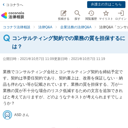
弁護士の方はこちら
ココナラへ
投稿する
探す
閲覧履歴
マイリスト
ログイン
ココナラ法律相談
法律Q&A
企業法務の法律Q&A
法律Q&A「コン
コンサルティング契約での業務の質を担保するに
は？
公開日時：
2021年10月7日 11:09
更新日時：
2021年10月7日 11:19
業務でコンサルティング会社とコンサルティング契約を締結予定で
す。契約は準委任契約であり、契約書上は、改善を保証しない・納
品も伴わない等が記載されています。業務の質を担保する、万が一
業務の質が不十分な場合のリスク低減するための文言を追加できれ
ばと考えておりますが、どのようなテキストが考えられますでしょ
うか？
ASD さん