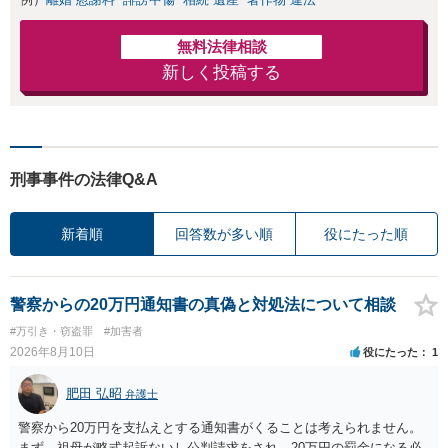
無料法律相談
新しく投稿する
刑事事件の法律Q&A
新着順
回答数が多い順
役にたった順
警察からの20万円通知書の真偽と対処法について相談
#万引き・窃盗罪
#加害者
2026年8月10日
役にたった
1
肥田 弘昭
弁護士
警察から20万円を支払えとする通知書がくることは考えられません。
まず、祖母が略式起訴ないし公判請求をされ、20万円の罰金になる必