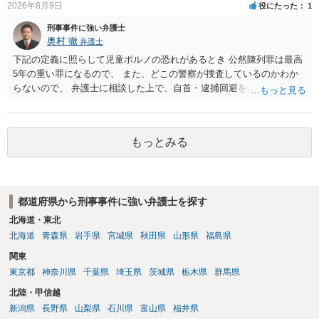
2026年8月9日
役にたった
1
刑事事件に強い弁護士
奥村 徹
弁護士
下記の定義に照らして児童ポルノの恐れがあるとき 公然陳列罪は最高
5年の重い罪になるので、 また、どこの警察が捜査しているのかわか
らないので、 弁護士に相談した上で、自首・逮捕回避を検討して下さ
い 三 衣服の全部又は一部を着けない児童の姿態であって、殊更に児
童の性的な部位（性器等若しくはその周辺部、臀でん部又は胸部をい
う。）が露出され又は強調されているものであり、かつ、性欲を興奮
もっとみる
させ又は刺激するもの
都道府県から刑事事件に強い弁護士を探す
北海道・東北
北海道
青森県
岩手県
宮城県
秋田県
山形県
福島県
関東
東京都
神奈川県
千葉県
埼玉県
茨城県
栃木県
群馬県
北陸・甲信越
新潟県
長野県
山梨県
石川県
富山県
福井県