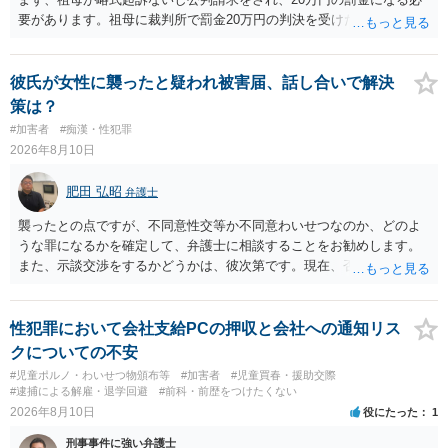
要があります。祖母に裁判所で罰金20万円の判決を受けたかを確認し
てください。そして、罰金の支払いが未了であっても、罰金の徴収は
「検察庁」です。まずは振込はせずに、かかれている警察署にホーム
ページなどを別途調べて連絡することをお勧めします。ご参考にして
彼氏が女性に襲ったと疑われ被害届、話し合いで解決
ください。
策は？
#加害者
#痴漢・性犯罪
2026年8月10日
肥田 弘昭
弁護士
襲ったとの点ですが、不同意性交等か不同意わいせつなのか、どのよ
うな罪になるかを確定して、弁護士に相談することをお勧めします。
また、示談交渉をするかどうかは、彼次第です。現在、否認している
ので、示談交渉の前提がありません。否認しているのであれば、それ
を前提に捜査機関に対する弁護活動を弁護人を選任してすべきかと思
います。ご参考にしてください。
性犯罪において会社支給PCの押収と会社への通知リス
クについての不安
#児童ポルノ・わいせつ物頒布等
#加害者
#児童買春・援助交際
#逮捕による解雇・退学回避
#前科・前歴をつけたくない
2026年8月10日
役にたった
1
刑事事件に強い弁護士