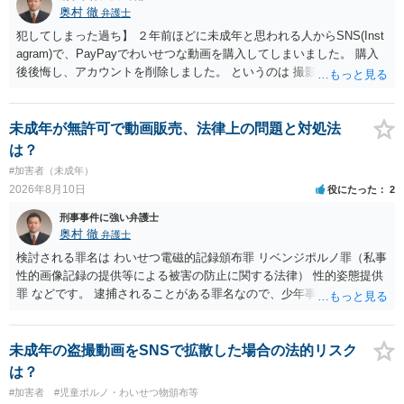
奥村 徹
弁護士
犯してしまった過ち】 ２年前ほどに未成年と思われる人からSNS(Inst
agram)で、PayPayでわいせつな動画を購入してしまいました。 購入
後後悔し、アカウントを削除しました。 というのは 撮影済みなら児童
ポルノ所持罪とか要求行為（青少年条例違反） 注文後撮影なら製造
罪・性的姿態撮影罪 16歳未満だと、不同意わいせつ罪（176条3項）
等が検討されます。 罪名によって、会社PCの押収の可能性も変わって
未成年が無許可で動画販売、法律上の問題と対処法
くるでしょう。 一般論としては、 所持罪だけであれば、 弁護士に相
は？
談した上で、実際に使った端末を持って、警察相談に出向いておけば
#加害者（未成年）
会社PCまでは押収されないと思います。 不同意わいせつ罪（176条3
2026年8月10日
役にたった
2
項）になると、 自首したとしても、自宅等の捜索差押等が行われる可
能性があります
刑事事件に強い弁護士
奥村 徹
弁護士
検討される罪名は わいせつ電磁的記録頒布罪 リベンジポルノ罪（私事
性的画像記録の提供等による被害の防止に関する法律） 性的姿態提供
罪 などです。 逮捕されることがある罪名なので、少年事件を扱う弁護
士に直接相談してください
未成年の盗撮動画をSNSで拡散した場合の法的リスク
は？
#加害者
#児童ポルノ・わいせつ物頒布等