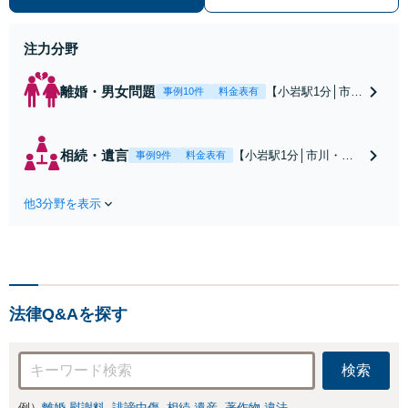
停・裁判実績あり【不動産業界出
身】豊富な専門知識あり
注力分野
離婚・男女問題
【小岩駅1分│市
事例10件
料金表有
川・船橋近く】高
額な慰謝料請求の
回避、裁判提起前
相続・遺言
【小岩駅1分│市川・船
事例9件
料金表有
の和解、子の認知
橋近く】【不動産業界
と養育費請求など
出身】不動産を含む複
実績多数【不動産
他3分野を表示
雑な相続の手続き、遺
業界出身】知見を
言書作成に強みあり！
活かし、持ち家の
【江戸川区内出張サー
財産分与に対応！
ビス実施中】来所が難
離婚に関するお悩
しい地域の皆さまも、
みは、お気軽にご
気兼ねなくお問い合わ
相談ください【メ
法律Q&Aを探す
せください【メディア
ディア出演】【早
出演】【早朝・夜間・
朝・夜間対応可】
休日対応可】
検索
例）
離婚 慰謝料
誹謗中傷
相続 遺産
著作物 違法