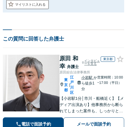
マイリストに入れる
この質問に回答した弁護士
原田 和
東京都
インタビュ
ーを見る
幸
弁護士
原田綜合法律事務所
江
小岩駅
か
営業時間：10:00
東
戸
~17:00（平日）
ら徒歩1
京
|
川
分
都
区
【小岩駅1分│市川・船橋近く】【メ
ディア出演あり】他事務所から断ら
れてしまった案件も、しっかりと面
談し、法的アドバイスをいたします
【解決実績約1000件】豊富な離婚調
電話で面談予約
メールで面談予約