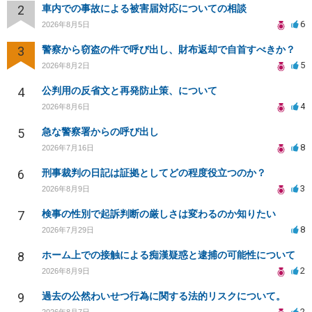
2
車内での事故による被害届対応についての相談
6
2026年8月5日
3
警察から窃盗の件で呼び出し、財布返却で自首すべきか？
5
2026年8月2日
4
公判用の反省文と再発防止策、について
4
2026年8月6日
5
急な警察署からの呼び出し
8
2026年7月16日
6
刑事裁判の日記は証拠としてどの程度役立つのか？
3
2026年8月9日
7
検事の性別で起訴判断の厳しさは変わるのか知りたい
8
2026年7月29日
8
ホーム上での接触による痴漢疑惑と逮捕の可能性について
2
2026年8月9日
9
過去の公然わいせつ行為に関する法的リスクについて。
2
2026年8月7日