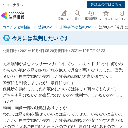
弁護士の方はこちら
ココナラへ
投稿する
探す
閲覧履歴
マイリスト
ログイン
ココナラ法律相談
法律Q&A
刑事事件の法律Q&A
法律Q&A「今月
今月には裁判したいです
公開日時：
2021年10月4日 08:20
更新日時：
2021年10月7日 02:23
元看護師が営むマッサージサロンにてウエルカムドリンクに何かわ
からない液体を添加されそれを飲んで具合が悪くなりました。営業
者いわく厚生労働省が認可した食品添加物だと言いますが…。

警察にも相談しましたが、事件にならず、

保健所を動かしましたが液体については詳しく調べてもらえず、

どちらも引けないため白黒つけたいので裁判するしかないのでしょ
うか?

動画、画像一部の証拠はありますが

わたしは添加物を混ぜていいとは言ってません。いらないと言いま
したが、厚生労働省が認可した食品添加物なので安全ですと言われ
たのでじゃあご自由にと言ったのですが、責任は私にあるのでしょ