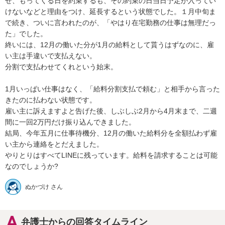
せ、もってくる日を約束するも、その約束の日当日予定が入ってい
けないなどと理由をつけ、延長するという状態でした。１月中旬ま
で続き、ついに言われたのが、「やはり在宅勤務の仕事は無理だっ
た」でした。

終いには、12月の働いた分が1月の給料として貰うはずなのに、雇
い主は手違いで支払えない。

分割で支払わせてくれという始末。

1月いっぱい仕事はなく、「給料分割支払で頼む」と相手から言った
きたのに払わない状態です。

雇い主に訴えますよと告げた後、しぶしぶ2月から4月末まで、二週
間に一回2万円だけ振り込んできました。

結局、今年五月に仕事待機分、12月の働いた給料分を全額払わず雇
い主から連絡をとだえました。

やりとりはすべてLINEに残っています。給料を請求することは可能
なのでしょうか?
ぬかづけ さん
弁護士からの回答タイムライン