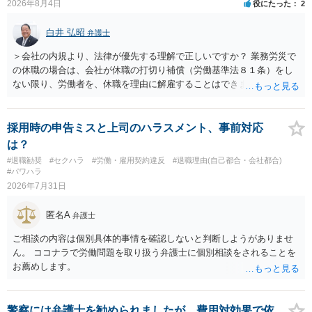
2026年8月4日
役にたった
2
損害と比べて過大なら無効や減額が争点になります。 ・契約前の修正
交渉は一般的です。 交渉の方向としては、上限額を設ける、実損害ベ
白井 弘昭
弁護士
ースにする、算定根拠を明確化する、違約金ではなく「合理的な実
費・未回収費用のみ」に限定する、などが典型です。 ・弁護士に契約
＞会社の内規より、法律が優先する理解で正しいですか？ 業務労災で
前に契約書の内容をレビューしてもらう価値は十分にあると思われま
の休職の場合は、会社が休職の打切り補償（労働基準法８１条）をし
す。 争点は、契約類型が雇用か業務委託か、実態として労働者性があ
ない限り、労働者を、休職を理由に解雇することはできません（労働
るか、解除事由が双方にどう定められているか、違約金の算定根拠が
基準法19条）。 会社の就業規則にて定められている休職期間及び休職
合理的か、という複数論点に分かれます。契約前なら、交渉のパワー
期間満了による退職は、業務労災への適用はありませんので、ご安心
バランスの問題もありますが、修正余地があるうえ、後から争うより
ください。 仮に会社が打切り補償をせずに解雇した場合は、不当解雇
採用時の申告ミスと上司のハラスメント、事前対応
コストを抑えやすいので、資料等を持参の上弁護士に確認されること
に当たります。 ＞労災の休業補償と、所得補償保険の保険金とは別
は？
をお勧めします。 ・事務所側の解除でも、解除理由によってはタレン
に、受け取れる金銭はありますでしょうか？ 業務労災の場合は、会社
#退職勧奨
#セクハラ
#労働・雇用契約違反
#退職理由(自己都合・会社都合)
ト側に損害賠償が発生する建付けになっていることはあります。ただ
の安全配慮義務違反が認められると解されますので、会社の損害賠償
#パワハラ
し、事務所側が一方的に解除したのにタレントへ違約金を課す設計
責任（治療費、通院慰謝料、入院費、入院慰謝料、後遺障害慰謝料、
2026年7月31日
は、合理性や対価性を欠くとして争いやすいです。逆に、タレント側
逸失利益等）が認められる可能性が高いと思われます。 また、業務労
の重大な契約違反がある場合は、実損害の範囲で請求される可能性は
災での第三者行為傷害（同僚の不注意等による事故）の場合は、当該
匿名A
弁護士
あります。
第三者の賠償責任も考えられます。 労災で支払われた分は、損害額か
ら控除（損益相殺）されますが、それを超えた部分は、会社もしく
ご相談の内容は個別具体的事情を確認しないと判断しようがありませ
は、第三者から支払ってもらうことになります。 会社等との交渉が必
ん。 ココナラで労働問題を取り扱う弁護士に個別相談をされることを
要になると思います（良い会社でしたら、自ら話してくると思います
お薦めします。
が・・・）。極めて専門的な話ですので、詳細もしくは対応を最寄り
の弁護士にご相談ください。 以上、ご参考まで。
警察には弁護士を勧められましたが、費用対効果で依