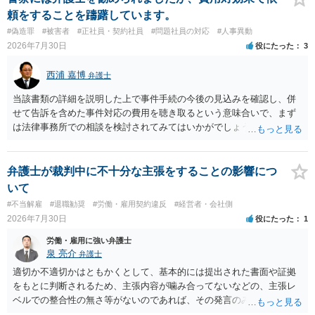
頼をすることを躊躇しています。
#偽造罪
#被害者
#正社員・契約社員
#問題社員の対応
#人事異動
2026年7月30日
役にたった
3
西浦 嘉博
弁護士
当該書類の詳細を説明した上で事件手続の今後の見込みを確認し、併
せて告訴を含めた事件対応の費用を聴き取るという意味合いで、まず
は法律事務所での相談を検討されてみてはいかがでしょうか。 上記、
ご参考ください。
弁護士が裁判中に不十分な主張をすることの影響につ
いて
#不当解雇
#退職勧奨
#労働・雇用契約違反
#経営者・会社側
2026年7月30日
役にたった
1
労働・雇用に強い弁護士
泉 亮介
弁護士
適切か不適切かはともかくとして、基本的には提出された書面や証拠
をもとに判断されるため、主張内容が噛み合ってないなどの、主張レ
ベルでの整合性の無さ等がないのであれば、その発言のみで大きく不
利になるということはないように思われます。