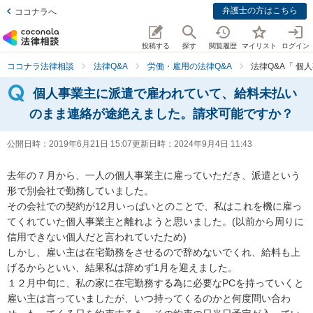
弁護士の方はこちら
ココナラへ
投稿する
探す
閲覧履歴
マイリスト
ログイン
ココナラ法律相談
法律Q&A
労働・雇用の法律Q&A
法律Q&A「 
個人事業主に派遣で雇われていて、給料未払い
のまま連絡が途絶えました。請求可能ですか？
公開日時：
2019年6月21日 15:07
更新日時：
2024年9月4日 11:43
去年の７月から、一人の個人事業主に雇っていただき、派遣という
形で別会社で勤務していました。

その会社での契約が12月いっぱいとのことで、私はこれを機に雇っ
てくれていた個人事業主と離れようと思いました。(以前から周りに
信用できない個人だと言われていたため)

しかし、雇い主は在宅勤務をさせるので辞めないでくれ、給料も上
げるからといい、結果私は辞めず1月を迎えました。

１２月中旬に、私の家に在宅勤務する為に必要なPCを持っていくと
雇い主は言っていましたが、いつ持ってくるのかと何度問い合わ