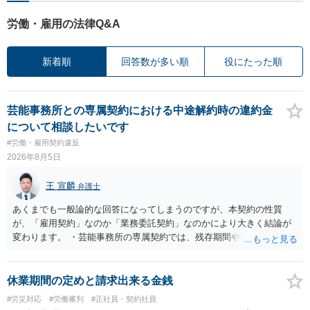
労働・雇用の法律Q&A
新着順
回答数が多い順
役にたった順
芸能事務所との専属契約における中途解約時の違約金
について相談したいです
#労働・雇用契約違反
2026年8月5日
王 宣麟
弁護士
あくまでも一般論的な回答になってしまうのですが、本契約の性質
が、「雇用契約」なのか「業務委託契約」なのかにより大きく結論が
変わります。 ・芸能事務所の専属契約では、残存期間や報酬額、投下
コストを基準に違約金や損害金を設定する例はあります。ただし、実
務上よくあるからといって当然に適法という意味ではなく、実際の損
害との対応関係や合理性が重要です。 ・違約金に上限がなくても、常
休業期間の定めと請求出来る金銭
に有効になるわけではありません。契約が労働契約に近い実態なら労
#労災対応
#労働審判
#正社員・契約社員
基法16条で無効となる余地があり、そうでなくても、金額が事務所の