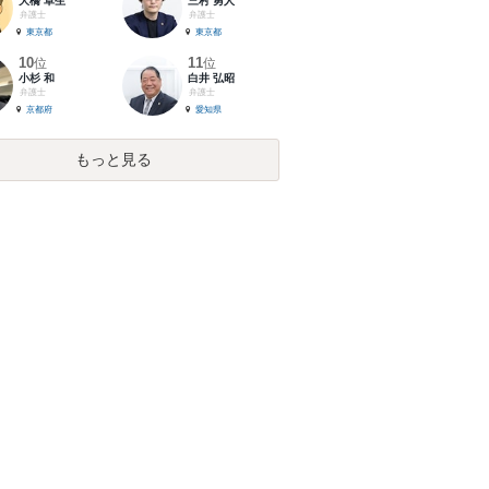
大橋 卓生
三村 勇人
弁護士
弁護士
東京都
東京都
10
11
位
位
小杉 和
白井 弘昭
弁護士
弁護士
京都府
愛知県
もっと見る