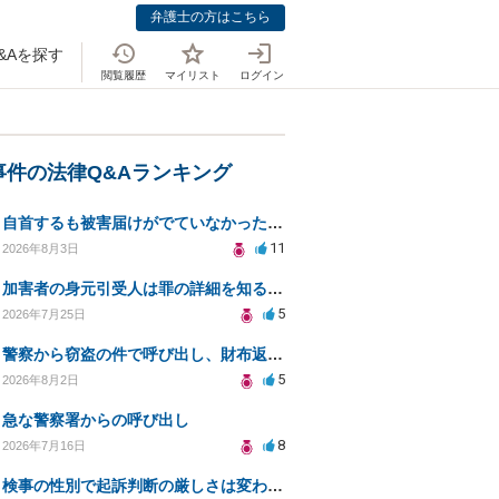
弁護士の方はこちら
&Aを探す
閲覧履歴
マイリスト
ログイン
事件の法律Q&Aランキング
自首するも被害届けがでていなかった場合
11
2026年8月3日
加害者の身元引受人は罪の詳細を知ることができるか？
5
2026年7月25日
警察から窃盗の件で呼び出し、財布返却で自首すべきか？
5
2026年8月2日
急な警察署からの呼び出し
8
2026年7月16日
検事の性別で起訴判断の厳しさは変わるのか知りたい