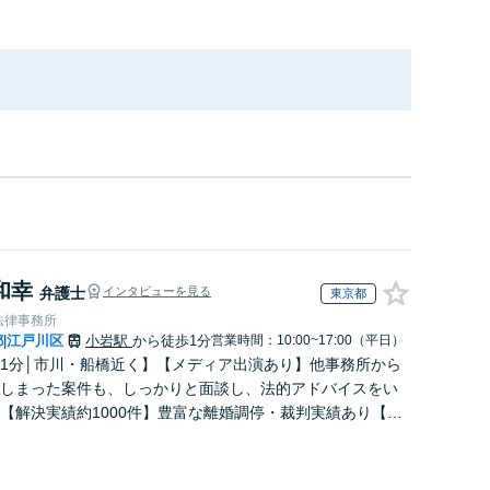
和幸
弁護士
インタビューを見る
東京都
法律事務所
都
江戸川区
小岩駅
から徒歩1分
営業時間：10:00~17:00（平日）
|
1分│市川・船橋近く】【メディア出演あり】他事務所から
しまった案件も、しっかりと面談し、法的アドバイスをい
【解決実績約1000件】豊富な離婚調停・裁判実績あり【不
出身】豊富な専門知識あり