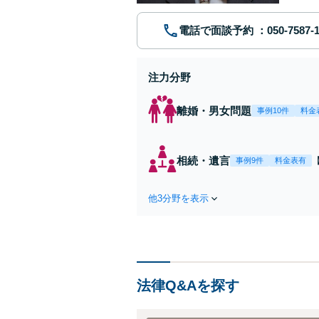
電話で面談予約
注力分野
離婚・男女問題
事例10件
料金
相続・遺言
事例9件
料金表有
他3分野を表示
法律Q&Aを探す