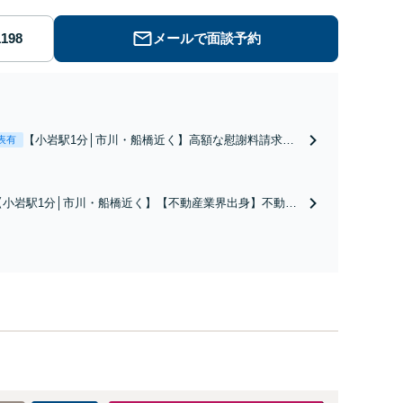
メールで面談予約
【小岩駅1分│市川・船橋近く】高額な慰謝料請求の
表有
回避、裁判提起前の和解、子の認知と養育費請求な
ど実績多数【不動産業界出身】知見を活かし、持ち
家の財産分与に対応！離婚に関するお悩みは、お気
【小岩駅1分│市川・船橋近く】【不動産業界出身】不動産
軽にご相談ください【メディア出演】【早朝・夜間
を含む複雑な相続の手続き、遺言書作成に強みあり！【江
対応可】
戸川区内出張サービス実施中】来所が難しい地域の皆さま
も、気兼ねなくお問い合わせください【メディア出演】
【早朝・夜間・休日対応可】