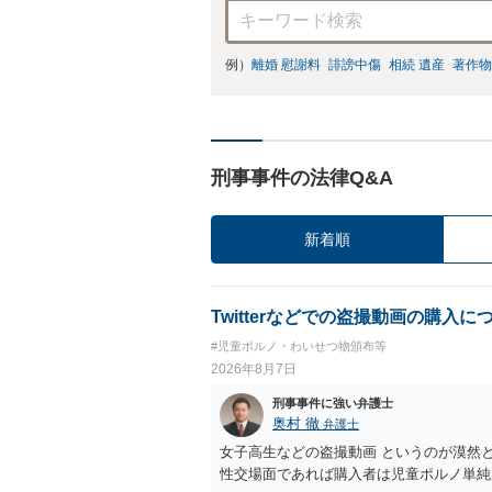
例）
離婚 慰謝料
誹謗中傷
相続 遺産
著作物
刑事事件の法律Q&A
新着順
Twitterなどでの盗撮動画の購入に
#児童ポルノ・わいせつ物頒布等
2026年8月7日
刑事事件に強い弁護士
奥村 徹
弁護士
女子高生などの盗撮動画 というのが漠然
性交場面であれば購入者は児童ポルノ単純