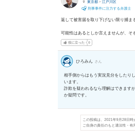
東京都
>
江戸川区
刑事事件に注力する弁護士
返して被害届を取り下げない限り捕まる
可能性はあるとしか言えませんが、そ
役に立った
0
ひろみん
さん
相手側からはもう実況見分をしたり
います。

詐欺を疑われるなら理解はできます
か疑問です。
この投稿は、2021年9月28日
ご自身の責任のもと適法性・有