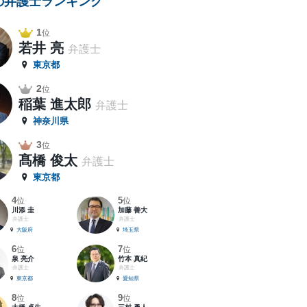
の弁護士ランキング
1
位
若井 亮
弁護士
東京都
2
位
稲葉 進太郎
弁護士
神奈川県
3
位
髙橋 俊太
弁護士
東京都
4
5
位
位
川添 圭
加藤 善大
弁護士
弁護士
大阪府
埼玉県
6
7
位
位
泉 亮介
竹本 真紀
弁護士
弁護士
東京都
愛知県
8
9
位
位