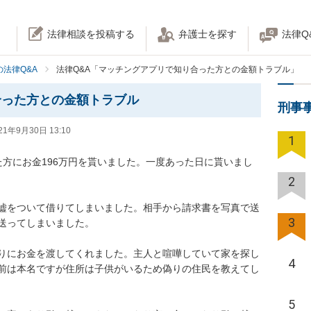
法律相談を投稿する
弁護士を探す
法律Q
法律Q&A
法律Q&A「マッチングアプリで知り合った方との金額トラブル」
合った方との金額トラブル
刑事
21年9月30日 13:10
1
た方にお金196万円を貰いました。一度あった日に貰いまし
2
嘘をついて借りてしまいました。相手から請求書を写真で送
3
てしまいました。

りにお金を渡してくれました。主人と喧嘩していて家を探し
4
前は本名ですが住所は子供がいるため偽りの住民を教えてし
5