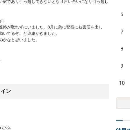
い家であり引っ越しできないとなり言い合いになり引っ越し
6


連絡が取れずにいました。8月に急に警察に被害届を出し
7
いてるぞ。と連絡がきました。

なと思いました。

8
。
9
10
ライン
かね。
