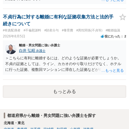
不貞行為に対する離婚に有利な証拠収集方法と法的手
続きについて
#有責配偶者
#不倫慰謝料
#財産分与
#養育費
#異性関係(不貞等)
#離婚協議
2026年8月5日
役にたった
2
離婚・男女問題に強い弁護士
白井 弘昭
弁護士
＞こちらに有利に離婚するには、どのような証拠が必要でしょうか。
不貞の証拠としては、ライン、カカオのやり取りだけでなく、ホテル
に行った証拠、複数回マンションに滞在した証拠などが有効です。 不
貞の証拠があれば、離婚をさらに有利に進める（離婚したい時期に離
婚する、慰謝料をとるなど）ことができると思われます。 ただし、不
貞発覚後、長期間同居を続けると、不貞を許したとの評価につながる
もっとみる
場合がありますので、ご注意ください。 以上、ご参考まで。
都道府県から離婚・男女問題に強い弁護士を探す
北海道・東北