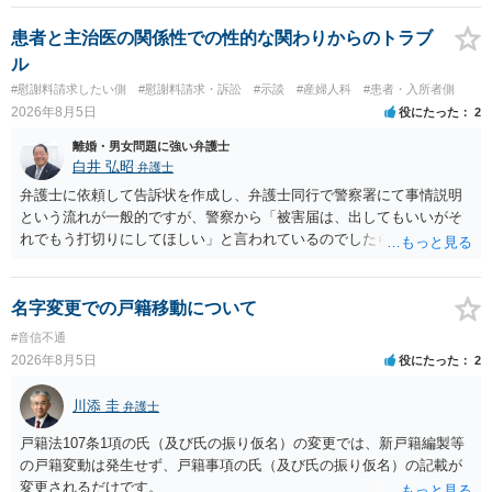
性も認められそうですので、あまり慰謝料は高額にならないように思
われます。 一度、最寄りの弁護士に相談してみてください。
患者と主治医の関係性での性的な関わりからのトラブ
ル
#慰謝料請求したい側
#慰謝料請求・訴訟
#示談
#産婦人科
#患者・入所者側
2026年8月5日
役にたった
2
離婚・男女問題に強い弁護士
白井 弘昭
弁護士
弁護士に依頼して告訴状を作成し、弁護士同行で警察署にて事情説明
という流れが一般的ですが、警察から「被害届は、出してもいいがそ
れでもう打切りにしてほしい」と言われているのでしたら、あまり結
論は変わらないかもしれないですね。 所轄の警察を飛び越えて、直接
検察庁に訴えるのもありかもしれないですが、実際に捜査をするの
は、結局所轄だと思われますので、やはり結論は変わらないかもしれ
名字変更での戸籍移動について
ないです。 一度、最寄りの「刑事に強い」とうたっている弁護士に相
#音信不通
談してみてはいかがでしょうか。 以上、ご参考まで。
2026年8月5日
役にたった
2
川添 圭
弁護士
戸籍法107条1項の氏（及び氏の振り仮名）の変更では、新戸籍編製等
の戸籍変動は発生せず、戸籍事項の氏（及び氏の振り仮名）の記載が
変更されるだけです。