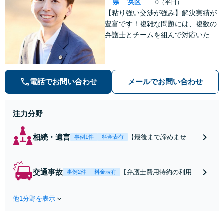
県
央区
0（平日）
【粘り強い交渉が強み】解決実績が
豊富です！複雑な問題には、複数の
弁護士とチームを組んで対応いたし
ます。【安心・分かりやすい料金体
系】些細なお悩みにも、丁寧に寄り
添い、不安を軽減します。まずはお
気軽にご相談ください。
電話でお問い合わせ
メールでお問い合わせ
注力分野
相続・遺言
【最後まで諦めませ
事例1件
料金表有
ん】親族間の交渉、複
雑な手続き、全て対応
します！不利な条件で
交通事故
【弁護士費用特約の利用＆
事例2件
料金表有
合意してしまう前にご
Zoom相談可】【死亡・骨
相談ください。【土
折・後遺障害・むち打ち
地・不動産】長期化し
他1分野を表示
等】交通事故でご家族がな
ている問題もできる限
くなってしまった方やお怪
り円滑な交渉へと導き
我された方はまずご相談く