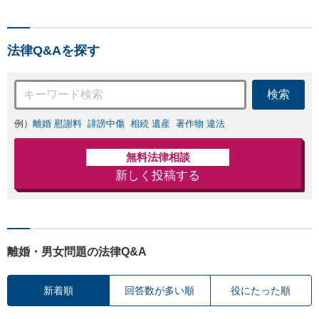
ます。事業承継／相続
ださい。ご自身での対応で
放棄も対応可能。【JR
は損をしてしまうかもしれ
千葉駅近く】駐車場あ
ません。代わりに交渉・手
り
法律Q&Aを探す
続きをし、負担を軽減。
検索
例）
離婚 慰謝料
誹謗中傷
相続 遺産
著作物 違法
無料法律相談
新しく投稿する
離婚・男女問題の法律Q&A
新着順
回答数が多い順
役にたった順