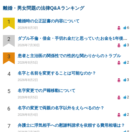
離婚・男女問題の法律Q&Aランキング
1
離婚時の公正証書の内容について
6
2026年8月3日
2
ダブル不倫・借金・手切れ金だと思っていたお金を1年後いまさら脅迫罪として通知書が来てまとめて請求
3
2026年7月30日
3
患者と主治医の関係性での性的な関わりからのトラブル
2
2026年8月5日
4
名字と名前を変更することは可能なのか？
3
2026年8月2日
5
名字変更での戸籍移動について
2
2026年8月5日
6
名字の変更で両親の名字以外をえらべるのか？
2
2026年8月4日
7
弁護士に浮気相手への慰謝料請求を依頼する費用相場は？
5
2026年7月28日