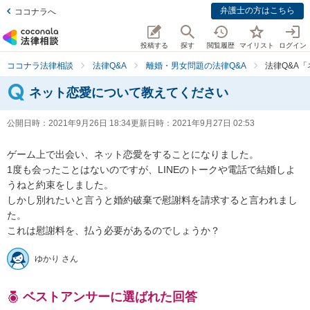
弁護士の方はこちら
ココナラへ
投稿する
探す
閲覧履歴
マイリスト
ログイン
ココナラ法律相談
法律Q&A
離婚・男女問題の法律Q&A
法律Q&A
ネット恋愛について教えてください
公開日時：
2021年9月26日 18:34
更新日時：
2021年9月27日 02:53
ゲーム上で出会い、ネット恋愛をすることになりました。

1度も会ったことはないのですが、LINEのトークや電話で結婚しよ
うねと約束をしました。

しかし別れたいと言うと婚約破棄で慰謝料を請求すると言われまし
た。

これは慰謝料を、払う必要があるのでしょうか？
ゆかり さん
ベストアンサーに選ばれた回答