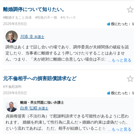
離婚調停について知りたい。
#離婚すること自体
#性格の不一致
#モラハラ
2026年8月6日
役にたった
1
川添 圭
弁護士
調停はあくまで話し合いの場であり、調停委員が夫婦関係の破綻を認
定したり、当事者に離婚するよう押しつけたりすることはありませ
ん。つまり、「夫が絶対に離婚に合意しない場合は不成立になり」、
離婚訴訟を提起して離婚を命じる判決を得て確定しなければ離婚はで
きません。 調停段階での離婚成立を希望するなら、夫が離婚に前向き
になるような条件提示をする等、模索するほかありません（極端な話
元不倫相手への損害賠償請求など
をいえば、夫から「この条件なら離婚してもよい」として提示された
#不倫慰謝料
条件を全部丸呑みする、という方法しかないかもしれません）。た
2026年8月6日
役にたった
1
だ、離婚訴訟をしたくないという考えを見透かされてしまうと、逆に
足下を見られてしまいますので、注意する必要があります。 夫が離婚
離婚・男女問題に強い弁護士
に抵抗する可能性が高いのであれば、むしろ淡々と調停不成立にして
白井 弘昭
弁護士
離婚訴訟で離婚原因を主張し、判決へ持っていく方が近道であること
貞操権侵害（不法行為）で慰謝料請求できる可能性があるように思わ
も少なくありません。見通し等を含め、弁護士へ相談・依頼した方が
れます。 婚姻を約束して性行為に及んだ＞婚姻の約束は虚偽だった、
よいと思います。
という流れであれば。 ただ、相手が結婚していることを知って行為に
及んでいるのであれば、婚姻できないことについて相談者さんの帰責