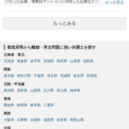
に行った証拠、複数回マンションに滞在した証拠などが有効です。 不
貞の証拠があれば、離婚をさらに有利に進める（離婚したい時期に離
婚する、慰謝料をとるなど）ことができると思われます。 ただし、不
貞発覚後、長期間同居を続けると、不貞を許したとの評価につながる
もっとみる
場合がありますので、ご注意ください。 以上、ご参考まで。
都道府県から離婚・男女問題に強い弁護士を探す
北海道・東北
北海道
青森県
岩手県
宮城県
秋田県
山形県
福島県
関東
東京都
神奈川県
千葉県
埼玉県
茨城県
栃木県
群馬県
北陸・甲信越
新潟県
長野県
山梨県
石川県
富山県
福井県
東海
愛知県
静岡県
岐阜県
三重県
関西
大阪府
兵庫県
京都府
滋賀県
奈良県
和歌山県
中国