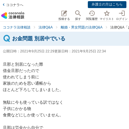
弁護士の方はこちら
ココナラへ
投稿する
探す
閲覧履歴
マイリスト
ログイン
ココナラ法律相談
法律Q&A
離婚・男女問題の法律Q&A
法律Q&A
お金問題 別居中でいる
公開日時：
2021年9月25日 22:29
更新日時：
2021年9月25日 22:34
旦那と別居になった際

借金旦那だったので

使われてしまう前に

家族のためを思い通帳から

ほとんど下ろしてしまいました。

無駄に今も使っている訳ではなく

子供にかかる物

食費などにしか使っていません。

旦那は労金から自分で
