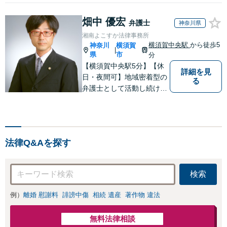
畑中 優宏
弁護士
神奈川県
湘南よこすか法律事務所
横須賀中央駅
から徒歩5
神奈川
横須賀
|
県
市
分
【横須賀中央駅5分】【休
詳細を見
日・夜間可】地域密着型の
る
弁護士として活動し続けて
10年！豊富な弁護経験と信
頼を持つ弁護士。他士業連
携で高度な問題にも対応可
能◎【法テラス可】【女性
法律Q&Aを探す
弁護士在籍】
検索
例）
離婚 慰謝料
誹謗中傷
相続 遺産
著作物 違法
無料法律相談