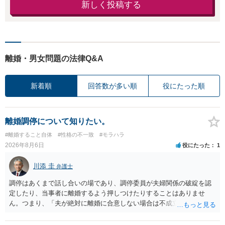
新しく投稿する
離婚・男女問題の法律Q&A
新着順
回答数が多い順
役にたった順
離婚調停について知りたい。
#離婚すること自体
#性格の不一致
#モラハラ
2026年8月6日
役にたった
1
川添 圭
弁護士
調停はあくまで話し合いの場であり、調停委員が夫婦関係の破綻を認
定したり、当事者に離婚するよう押しつけたりすることはありませ
ん。つまり、「夫が絶対に離婚に合意しない場合は不成立になり」、
離婚訴訟を提起して離婚を命じる判決を得て確定しなければ離婚はで
きません。 調停段階での離婚成立を希望するなら、夫が離婚に前向き