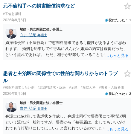
になるような条件提示をする等、模索するほかありません（極端な話
元不倫相手への損害賠償請求など
をいえば、夫から「この条件なら離婚してもよい」として提示された
#不倫慰謝料
条件を全部丸呑みする、という方法しかないかもしれません）。た
2026年8月6日
役にたった
1
だ、離婚訴訟をしたくないという考えを見透かされてしまうと、逆に
足下を見られてしまいますので、注意する必要があります。 夫が離婚
離婚・男女問題に強い弁護士
に抵抗する可能性が高いのであれば、むしろ淡々と調停不成立にして
白井 弘昭
弁護士
離婚訴訟で離婚原因を主張し、判決へ持っていく方が近道であること
貞操権侵害（不法行為）で慰謝料請求できる可能性があるように思わ
も少なくありません。見通し等を含め、弁護士へ相談・依頼した方が
れます。 婚姻を約束して性行為に及んだ＞婚姻の約束は虚偽だった、
よいと思います。
という流れであれば。 ただ、相手が結婚していることを知って行為に
及んでいるのであれば、婚姻できないことについて相談者さんの帰責
性も認められそうですので、あまり慰謝料は高額にならないように思
われます。 一度、最寄りの弁護士に相談してみてください。
患者と主治医の関係性での性的な関わりからのトラブ
ル
#慰謝料請求したい側
#慰謝料請求・訴訟
#示談
#産婦人科
#患者・入所者側
2026年8月5日
役にたった
2
離婚・男女問題に強い弁護士
白井 弘昭
弁護士
弁護士に依頼して告訴状を作成し、弁護士同行で警察署にて事情説明
という流れが一般的ですが、警察から「被害届は、出してもいいがそ
れでもう打切りにしてほしい」と言われているのでしたら、あまり結