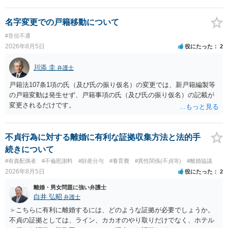
論は変わらないかもしれないですね。 所轄の警察を飛び越えて、直接
検察庁に訴えるのもありかもしれないですが、実際に捜査をするの
は、結局所轄だと思われますので、やはり結論は変わらないかもしれ
名字変更での戸籍移動について
ないです。 一度、最寄りの「刑事に強い」とうたっている弁護士に相
#音信不通
談してみてはいかがでしょうか。 以上、ご参考まで。
2026年8月5日
役にたった
2
川添 圭
弁護士
戸籍法107条1項の氏（及び氏の振り仮名）の変更では、新戸籍編製等
の戸籍変動は発生せず、戸籍事項の氏（及び氏の振り仮名）の記載が
変更されるだけです。
不貞行為に対する離婚に有利な証拠収集方法と法的手
続きについて
#有責配偶者
#不倫慰謝料
#財産分与
#養育費
#異性関係(不貞等)
#離婚協議
2026年8月5日
役にたった
2
離婚・男女問題に強い弁護士
白井 弘昭
弁護士
＞こちらに有利に離婚するには、どのような証拠が必要でしょうか。
不貞の証拠としては、ライン、カカオのやり取りだけでなく、ホテル