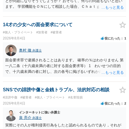
とが問題になりそうでしょうか？ おそらく、何らの問題もないと思い
ます。 学習機能をＯＮにして相談した場合、Ｃｈａｔｇｐｔがｏｐｅ
ｎＡＩに相談内容を蓄積し、他の質問者への何らかの回答の際に参照
する可能性がありますが、個人名や会社名を特定していない限り、一
般論として抽象化されて回答に織り込まれる可能性が生じるにすぎま
14才の少女への面会要求について
せんので、その情報自体が、秘密情報に当たるとは思えませんし、名
#個人・プライベート
#加害者
#被害者
誉棄損として、個人や会社に対する誹謗中傷の不特定多数への公開に
2026年8月4日
役にたった
1
当たるとも思われません。 もちろん、誰がその内容をｃｈａｔｇｐｔ
に入力したかも第三者にしられることはないので、個人や会社の特定
奥村 徹
弁護士
をせずに書き込んだことで（おそらく特定して書き込んだとして
も）、相談者さんが刑事民事の責任に問われることはないでしょう。
面会要求罪で逮捕されることはあります。 確率の％はわかりません 第
私見ながらご参考まで。
一八二条（十六歳未満の者に対する面会要求等） 1 わいせつの目的
で、十六歳未満の者に対し、次の各号に掲げるいずれかの行為をした
者（当該十六歳未満の者が十三歳以上である場合については、その者
が生まれた日より五年以上前の日に生まれた者に限る。）は、一年以
下の拘禁刑又は五十万円以下の罰金に処する。 一 威迫し、偽計を用
SNSでの誹謗中傷と金銭トラブル、法的対応の相談
い又は誘惑して面会を要求すること。 二 拒まれたにもかかわらず、
#誹謗中傷
#被害者
#個人・プライベート
#名誉毀損
反復して面会を要求すること。 三 金銭その他の利益を供与し、又は
2026年8月4日
役にたった
2
その申込み若しくは約束をして面会を要求すること。 2前項の罪を犯
し、よってわいせつの目的で当該十六歳未満の者と面会をした者は、
インターネットに強い弁護士
二年以下の拘禁刑又は百万円以下の罰金に処する。
泉 亮介
弁護士
実際にその人が権利侵害行為をしたと認められるものであり，それが