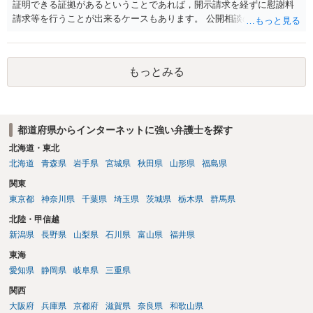
証明できる証拠があるということであれば，開示請求を経ずに慰謝料
請求等を行うことが出来るケースもあります。 公開相談の場では回答
は難しいかと思われますので，お手持ちの証拠資料を持参の上弁護士
に個別に相談されると良いでしょう。
もっとみる
都道府県からインターネットに強い弁護士を探す
北海道・東北
北海道
青森県
岩手県
宮城県
秋田県
山形県
福島県
関東
東京都
神奈川県
千葉県
埼玉県
茨城県
栃木県
群馬県
北陸・甲信越
新潟県
長野県
山梨県
石川県
富山県
福井県
東海
愛知県
静岡県
岐阜県
三重県
関西
大阪府
兵庫県
京都府
滋賀県
奈良県
和歌山県