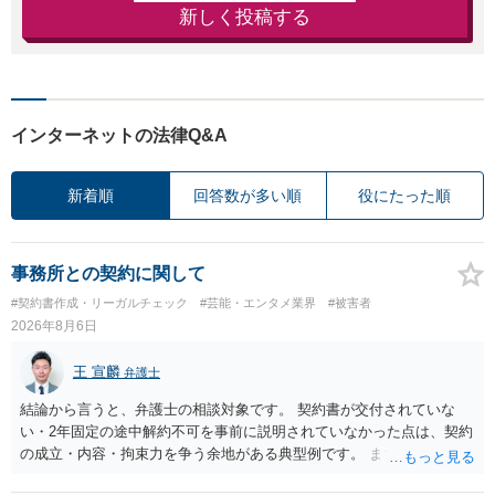
新しく投稿する
インターネットの法律Q&A
新着順
回答数が多い順
役にたった順
事務所との契約に関して
#契約書作成・リーガルチェック
#芸能・エンタメ業界
#被害者
2026年8月6日
王 宣麟
弁護士
結論から言うと、弁護士の相談対象です。 契約書が交付されていな
い・2年固定の途中解約不可を事前に説明されていなかった点は、契約
の成立・内容・拘束力を争う余地がある典型例です。 まずは、運営と
のやり取り、規約のスクショ等の証拠を集めて、弁護士に相談されて