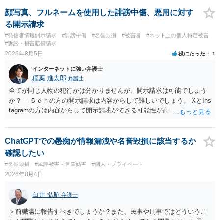
みてはいかがでしょうか。 また同時並行で（もしまだされていないの
であれば）書面で退所意思の明確化はしておくべきだと考えます。
顔写真、フルネームを使用した誹謗中傷、悪用に対す
る開示請求
#発信者情報開示請求
#誹謗中傷
#名誉毀損
#被害者
#ネット上の個人特定被害
#訴訟・損害賠償請求
2026年8月5日
役にたった
1
インターネットに強い弁護士
稲葉 進太郎
弁護士
全てが同じ人物の犯行かは分かりませんが、開示請求は可能でしょう
か？ →５ｃｈの方の開示請求は内容からして難しいでしょう。 XとIns
tagramの方は内容からして開示請求ができる可能性が高いでしょう。
ただ、アカウントが削除されていると開示請求は失敗する可能性が高
いでしょう。７月中にアカウントが削除されている場合、今から進め
ても失敗する可能性が高いように思われます。 相手を特定できた場
ChatGPTでの愚痴が情報漏洩や名誉毀損に該当するか
合、相手に全ての弁護士費用を負担させることは可能でしょうか？ →
確認したい
訴訟外の交渉で相手方が認めれば負担させることができるでしょう。
#名誉毀損
#風評被害・営業妨害
#個人・プライベート
訴訟で判決となった場合は、実際の弁護士費用が認められる場合と認
2026年8月4日
められない場合があり何ともいえないところでしょう。
白井 弘昭
弁護士
＞前職場に報告すべきでしょうか？また、民事や刑事ではどういうこ