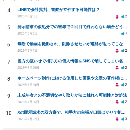
4
LINEで会社批判、警察が立件する可能性は？
2
2026年8月3日
5
開示請求の仮処分での審尋で２回目で終わらない場合どうしたらいいですか
7
2026年8月3日
6
無断で動画を撮影され、削除させたいが連絡が返ってこない。
2
2026年8月4日
7
当方の腹いせで相手方の個人情報をSNSで晒してしまい名誉毀損させてしまったかもしれない
2
2026年7月29日
8
ホームページ制作における使用した画像や文章の著作権について
2
2026年7月29日
9
未成年者との不適切なやり取りが法に触れる可能性と対処法
2
2026年7月26日
10
Xの開示請求の双方審で、相手方の主張が口頭ばかりで把握しきれません
3
2026年7月22日