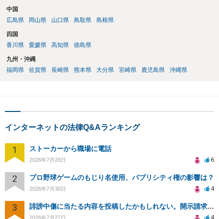
中国
広島県
岡山県
山口県
鳥取県
島根県
四国
香川県
愛媛県
高知県
徳島県
九州・沖縄
福岡県
佐賀県
長崎県
熊本県
大分県
宮崎県
鹿児島県
沖縄県
インターネットの法律Q&Aランキング
1
ストーカーから職場に電話
6
2026年7月28日
2
プロ野球ゲームのもじり名使用、パブリシティ権の影響は？
4
2026年7月30日
3
誹謗中傷に当たる内容を投稿したかもしれない。開示請求や民事刑事裁判に発展しうるのか教えて欲しい。
4
2026年7月27日