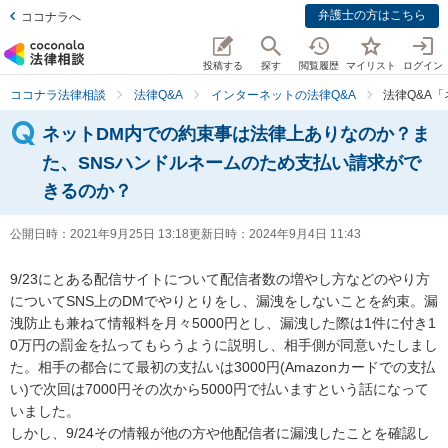
弁護士の方はこちら
ココナラへ
投稿する
探す
閲覧履歴
マイリスト
ログイン
ココナラ法律相談
法律Q&A
インターネットの法律Q&A
法律Q&A
ネットDM内での約束事は法律上ありなのか？ま
た、SNSハンドルネームのため支払い請求がで
きるのか？
公開日時：
2021年9月25日 13:18
更新日時：
2024年9月4日 11:43
9/23にとある配信サイトについて配信者数の増やし方などのやり方
についてSNS上のDMでやりとりをし、漏洩をしないことを約束。漏
洩防止も兼ねて情報料を月々5000円とし、漏洩した際は1件に付き1
0万円の罰金を払ってもらうように説明し、相手側が同意いたしまし
た。相手の都合にて最初の支払いは3000円(Amazonカードでの支払
い)で次回は7000円その次から5000円で払いますという話になって
いました。

しかし、9/24その情報が他の方や他配信者に漏洩したことを確認し