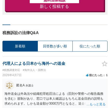
無料法律相談
新しく投稿する
税務訴訟の法律Q&A
新着順
回答数が多い順
役にたった順
代理人による日本から海外への送金
#税務調査対応
#海外法人・国際法
2026年4月7日
役にたった
1
匿名A
弁護士
海外送金は外為法や組織犯罪処罰法による（罰則や警察への報告義務
を含む）規制があり、窓口では本人確認はもちろん送金目的の説明も
求められます。しかも送金額が3000万円となると、送金行為自体が問
題視される（金融機関から警察へ通報・相談される）可能性もありま