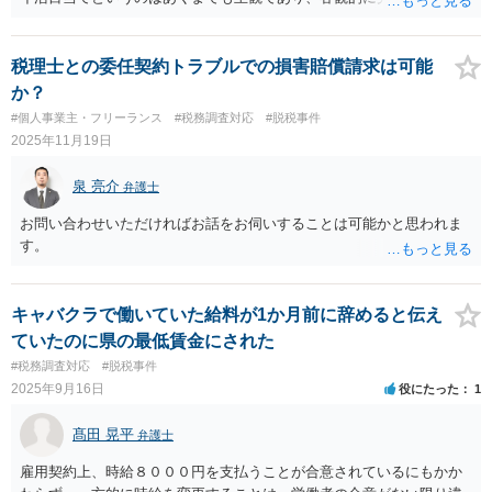
業と判断される可能性は十分にありそうです。 すでにやってしまって
いる部分についてはどうしようもありません。懲戒処分を受けるリス
クを負ってまで今後続けるのかどうかは慎重に判断されてください。
税理士との委任契約トラブルでの損害賠償請求は可能
か？
#個人事業主・フリーランス
#税務調査対応
#脱税事件
2025年11月19日
泉 亮介
弁護士
お問い合わせいただければお話をお伺いすることは可能かと思われま
す。
キャバクラで働いていた給料が1か月前に辞めると伝え
ていたのに県の最低賃金にされた
#税務調査対応
#脱税事件
2025年9月16日
役にたった
1
髙田 晃平
弁護士
雇用契約上、時給８０００円を支払うことが合意されているにもかか