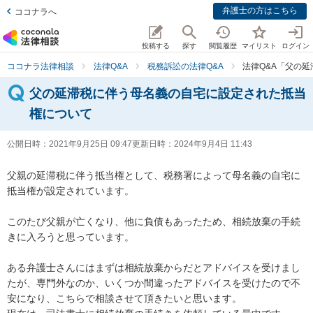
弁護士の方はこちら
ココナラへ
投稿する
探す
閲覧履歴
マイリスト
ログイン
ココナラ法律相談
法律Q&A
税務訴訟の法律Q&A
法律Q&A「父の
父の延滞税に伴う母名義の自宅に設定された抵当
権について
公開日時：
2021年9月25日 09:47
更新日時：
2024年9月4日 11:43
父親の延滞税に伴う抵当権として、税務署によって母名義の自宅に
抵当権が設定されています。

このたび父親が亡くなり、他に負債もあったため、相続放棄の手続
きに入ろうと思っています。

ある弁護士さんにはまずは相続放棄からだとアドバイスを受けまし
たが、専門外なのか、いくつか間違ったアドバイスを受けたので不
安になり、こちらで相談させて頂きたいと思います。
