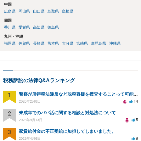
中国
広島県
岡山県
山口県
鳥取県
島根県
四国
香川県
愛媛県
高知県
徳島県
九州・沖縄
福岡県
佐賀県
長崎県
熊本県
大分県
宮崎県
鹿児島県
沖縄県
税務訴訟の法律Q&Aランキング
1
警察が所得税法違反など脱税容疑を捜査することって可能なんですか？また、担当課も教えてください。
14
2020年2月8日
2
未成年でのパパ活に関する相談と対処法について
5
2023年9月13日
3
家賃給付金の不正受給に加担してしまいました。
8
2022年4月6日