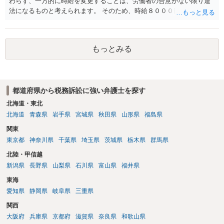
わらず、一方的に時給を変更することは、労働者の合意がない限り違
法になるものと考えられます。 そのため、時給８０００円に基づいて
計算された給与の支払いを請求できるものと思われます。 今後の対応
としては、弁護士等から給料を支払うように内容証明郵便を送るとい
った対応が考えられます。 具体的な進め方等については、一度弁護士
もっとみる
にご相談いただくのがよいと存じます。
都道府県から税務訴訟に強い弁護士を探す
北海道・東北
北海道
青森県
岩手県
宮城県
秋田県
山形県
福島県
関東
東京都
神奈川県
千葉県
埼玉県
茨城県
栃木県
群馬県
北陸・甲信越
新潟県
長野県
山梨県
石川県
富山県
福井県
東海
愛知県
静岡県
岐阜県
三重県
関西
大阪府
兵庫県
京都府
滋賀県
奈良県
和歌山県