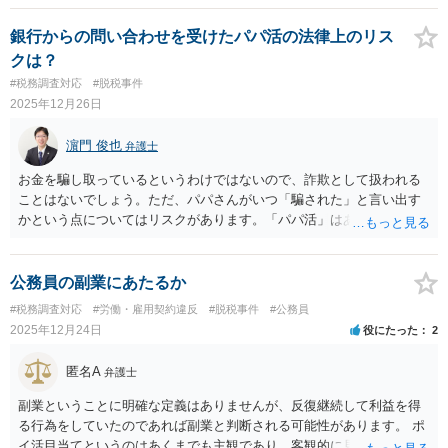
すし、本人が直接赴かず代理人による送金を手続するとなれば、なお
さら慎重な対応になると思います。事前に、金融機関の窓口へ確認・
銀行からの問い合わせを受けたパパ活の法律上のリス
相談を行って、代理人による手続の可否や必要書類を聞いておき、送
クは？
金のために再来訪する日程なども調整した方がよいと思います。
#税務調査対応
#脱税事件
2025年12月26日
濵門 俊也
弁護士
お金を騙し取っているというわけではないので、詐欺として扱われる
ことはないでしょう。ただ、パパさんがいつ「騙された」と言い出す
かという点についてはリスクがあります。「パパ活」はあまり（とい
うかまったく）お勧めできません。
公務員の副業にあたるか
#税務調査対応
#労働・雇用契約違反
#脱税事件
#公務員
2025年12月24日
役にたった
2
匿名A
弁護士
副業ということに明確な定義はありませんが、反復継続して利益を得
る行為をしていたのであれば副業と判断される可能性があります。 ポ
イ活目当てというのはあくまでも主観であり、客観的に見た場合、副