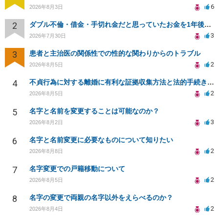
6
2026年8月3日
2
ダブル不倫・借金・手切れ金だと思っていたお金を1年後いまさら脅迫罪として通知書が来てまとめて請求
3
2026年7月30日
3
患者と主治医の関係性での性的な関わりからのトラブル
2
2026年8月5日
4
不貞行為に対する離婚に有利な証拠収集方法と法的手続きについて
2
2026年8月5日
5
名字と名前を変更することは可能なのか？
3
2026年8月2日
6
名字と名前変更に必要なものについて知りたい
2
2026年8月8日
7
名字変更での戸籍移動について
2
2026年8月5日
8
名字の変更で両親の名字以外をえらべるのか？
2
2026年8月4日