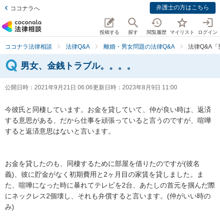
弁護士の方はこちら
ココナラへ
投稿する
探す
閲覧履歴
マイリスト
ログイン
ココナラ法律相談
法律Q&A
離婚・男女問題の法律Q&A
法律Q&A
男女、金銭トラブル。。。。
公開日時：
2021年9月21日 06:06
更新日時：
2023年8月9日 11:00
今彼氏と同棲しています。お金を貸していて、仲が良い時は、返済
する意思がある、だから仕事を頑張っていると言うのですが、喧嘩
すると返済意思はないと言います。

お金を貸したのも、同棲するために部屋を借りたのですが(彼名
義)、彼に貯金がなく初期費用と2ヶ月目の家賃を貸しました。ま
た、喧嘩になった時に暴れてテレビを2台、あたしの首元を掴んだ際
にネックレス2個壊し、それも弁償すると言います。(仲がいい時の
み)
