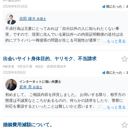
#不倫慰謝料
2026年8月10日
役にたった
2
吉田 雄大
弁護士
不貞行為は元妻にとってみれば「自分以外の人に知られたくない事
実」ですので、現実に住んでいる家以外への内容証明郵便の送付は法
的にプライバシー権侵害の問題が生じる可能性が濃厚です。ですの
で、お勧めできません。
出会いサイト身体目的、ヤリモク、不当請求
#被害者
#音信不通
#訴訟・損害賠償請求
2026年8月8日
役にたった
1
インターネットに強い弁護士
若井 亮
弁護士
初めまして。 ご相談内容を拝見しました。 お伺いする限り、相手方の
態度は不誠実なところがあるものの、何らかの請求をしたり、警察に
対応を要請するといったことは難しいかと思います。 ご参考になれば
幸いです。
婚姻費用減額について。