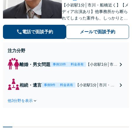
【小岩駅1分│市川・船橋近く】【メ
ディア出演あり】他事務所から断ら
れてしまった案件も、しっかりと面
談し、法的アドバイスをいたします
【解決実績約1000件】豊富な離婚調
電話で面談予約
メールで面談予約
停・裁判実績あり【不動産業界出
身】豊富な専門知識あり
注力分野
離婚・男女問題
【小岩駅1分│市
事例10件
料金表有
川・船橋近く】高
額な慰謝料請求の
回避、裁判提起前
相続・遺言
【小岩駅1分│市川・船
事例9件
料金表有
の和解、子の認知
橋近く】【不動産業界
と養育費請求など
出身】不動産を含む複
実績多数【不動産
他3分野を表示
雑な相続の手続き、遺
業界出身】知見を
言書作成に強みあり！
活かし、持ち家の
【江戸川区内出張サー
財産分与に対応！
ビス実施中】来所が難
離婚に関するお悩
しい地域の皆さまも、
みは、お気軽にご