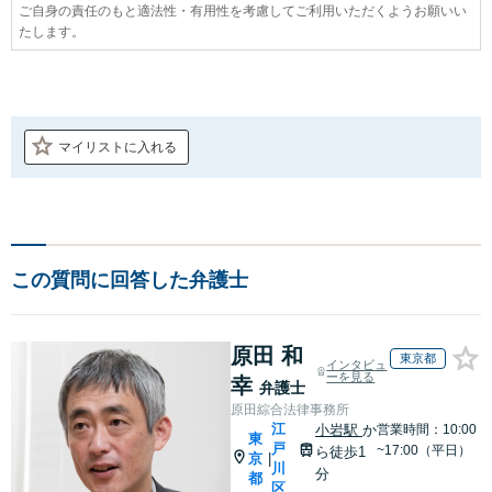
ご自身の責任のもと適法性・有用性を考慮してご利用いただくようお願いい
たします。
マイリストに入れる
この質問に回答した弁護士
原田 和
東京都
インタビュ
ーを見る
幸
弁護士
原田綜合法律事務所
江
小岩駅
か
営業時間：10:00
東
戸
~17:00（平日）
ら徒歩1
京
|
川
分
都
区