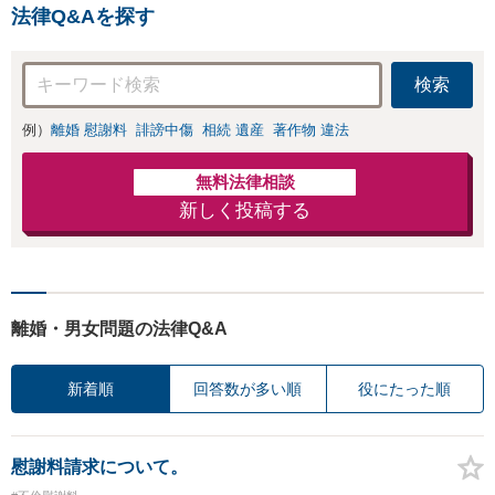
気兼ねなくお問い合わ
相談ください【メ
法律Q&Aを探す
せください【メディア
ディア出演】【早
出演】【早朝・夜間・
朝・夜間対応可】
休日対応可】
検索
例）
離婚 慰謝料
誹謗中傷
相続 遺産
著作物 違法
無料法律相談
新しく投稿する
離婚・男女問題の法律Q&A
新着順
回答数が多い順
役にたった順
慰謝料請求について。