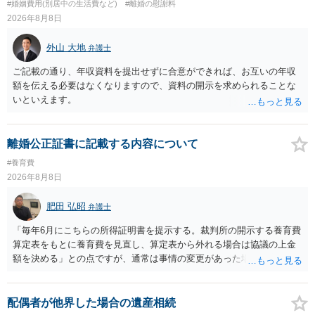
#婚姻費用(別居中の生活費など)
#離婚の慰謝料
2026年8月8日
外山 大地
弁護士
ご記載の通り、年収資料を提出せずに合意ができれば、お互いの年収
額を伝える必要はなくなりますので、資料の開示を求められることな
いといえます。
離婚公正証書に記載する内容について
#養育費
2026年8月8日
肥田 弘昭
弁護士
「毎年6月にこちらの所得証明書を提示する。裁判所の開示する養育費
算定表をもとに養育費を見直し、算定表から外れる場合は協議の上金
額を決める」との点ですが、通常は事情の変更があった場合に変更し
ますので妥当とまでは言えないかと思います。「養育費は当初予測出
来なかった事情の変更により双方協議の上増減出来る」と「通知義務
に勤務先」が含まれているので、私に収入が入った事は相手に通知が
配偶者が他界した場合の遺産相続
行く事になり、上記のような文言が無くても養育費の見直しは適宜出