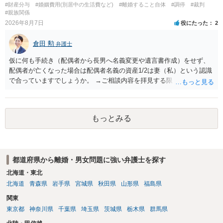
#財産分与
#婚姻費用(別居中の生活費など)
#離婚すること自体
#調停
#裁判
来るかと思うのですが違うのでしょうか？との点はそのとおりかと思
#親族関係
います。養育費は事情の変更があった場合に変更するので毎年見直す
2026年8月7日
役にたった
2
ことはあまりないです。ご参考にしてください。
倉田 勲
弁護士
仮に何も手続き（配偶者から長男へ名義変更や遺言書作成）をせず、
配偶者が亡くなった場合は配偶者名義の資産1/2は妻（私）という認識
で合っていますでしょうか。 →ご相談内容を拝見する限りでは、その
認識で合ってはいます。 なお、逆に１/２しか権利がないため、自宅を
完全に所有する場合は、他の相続人に対して自宅の評価額の１/２の代
償金の支払いが必要になります。
もっとみる
都道府県から離婚・男女問題に強い弁護士を探す
北海道・東北
北海道
青森県
岩手県
宮城県
秋田県
山形県
福島県
関東
東京都
神奈川県
千葉県
埼玉県
茨城県
栃木県
群馬県