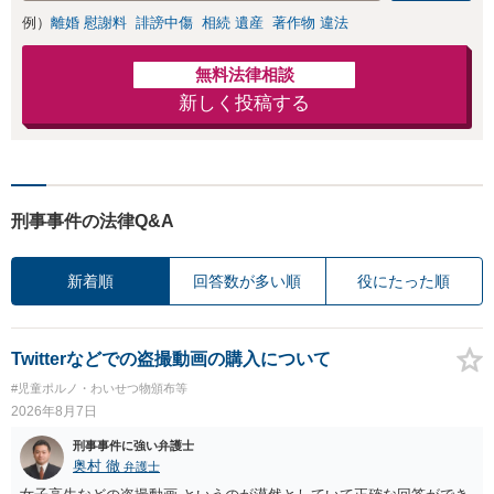
例）
離婚 慰謝料
誹謗中傷
相続 遺産
著作物 違法
無料法律相談
新しく投稿する
刑事事件の法律Q&A
新着順
回答数が多い順
役にたった順
Twitterなどでの盗撮動画の購入について
#児童ポルノ・わいせつ物頒布等
2026年8月7日
刑事事件に強い弁護士
奥村 徹
弁護士