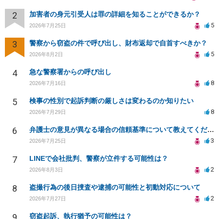
2
加害者の身元引受人は罪の詳細を知ることができるか？
5
2026年7月25日
3
警察から窃盗の件で呼び出し、財布返却で自首すべきか？
5
2026年8月2日
4
急な警察署からの呼び出し
8
2026年7月16日
5
検事の性別で起訴判断の厳しさは変わるのか知りたい
8
2026年7月29日
6
弁護士の意見が異なる場合の信頼基準について教えてください
3
2026年7月25日
7
LINEで会社批判、警察が立件する可能性は？
2
2026年8月3日
8
盗撮行為の後日捜査や逮捕の可能性と初動対応について
2
2026年7月27日
9
窃盗起訴、執行猶予の可能性は？