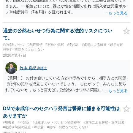
女子高生などの盗撮動画 というのが漠然としていて正確な回答ができ
ません。 一般論としては、裸とか性交場面であれば購入者は児童ポル
ノ単純所持罪（7条1項）を疑われます。
過去の公然わいせつ行為に関する法的リスクについ
て。
#公然わいせつ
#執行猶予
#釈放・保釈
#不起訴
#逮捕による解雇・退学回避
#前科・前歴をつけたくない
2026年8月7日
竹本 真紀
弁護士
【質問１】 お付き合いしている方との行為ですから，相手方との関係
では何の犯罪も成立していないでしょう。 したがって，みんなに見ら
れていないか，もっと言えば，公然わいせつ罪の問題にならないかの
話だと思います。 公然わいせつ罪では，まず，公然性が必要です。 公
然性は，不特定又は多数の方が認識できる状態か否かで判断されま
す。 本件は，車の中という閉鎖された空間で行っており，不特定又は
DMで未成年へのセクハラ発言は警察に捕まる可能性は
多数の方が認識するのは困難な状態ですから，公然性はないと思いま
ありますか
す。 また，意図的に示そうとする故意が必要ですが，本件では，通過
#加害者
#不起訴
#児童ポルノ・わいせつ物頒布等
#逮捕による解雇・退学回避
する車両があると服を着ている（わいせつな状態をなくしている）の
#逮捕や勾留の阻止・準抗告
#前科・前歴をつけたくない
ですから，むしろ見られないようにしており，故意が認められること