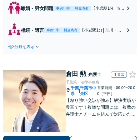
離婚・男女問題
【小岩駅1分│市
事例10件
料金表有
川・船橋近く】高
額な慰謝料請求の
回避、裁判提起前
相続・遺言
【小岩駅1分│市川・船
事例9件
料金表有
の和解、子の認知
橋近く】【不動産業界
と養育費請求など
出身】不動産を含む複
実績多数【不動産
他3分野を表示
雑な相続の手続き、遺
業界出身】知見を
言書作成に強みあり！
活かし、持ち家の
【江戸川区内出張サー
財産分与に対応！
ビス実施中】来所が難
離婚に関するお悩
倉田 勲
しい地域の皆さまも、
弁護士
千葉県
みは、お気軽にご
気兼ねなくお問い合わ
千葉第一法律事務所
相談ください【メ
せください【メディア
千葉
千葉市中
営業時間：09:00~20:0
ディア出演】【早
|
出演】【早朝・夜間・
県
央区
0（平日）
朝・夜間対応可】
休日対応可】
【粘り強い交渉が強み】解決実績が
豊富です！複雑な問題には、複数の
弁護士とチームを組んで対応いたし
ます。【安心・分かりやすい料金体
系】些細なお悩みにも、丁寧に寄り
添い、不安を軽減します。まずはお