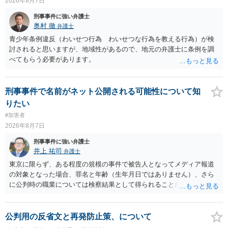
2026年8月7日
はありません。 以上より，公然わいせつ罪には該当しませんから，捜
刑事事件に強い弁護士
査の対象になることはありません。 警察から連絡がくることもないで
奥村 徹
弁護士
しょう。 【質問２】 見せようと思っていないことは，服を着たりする
行為から明らかです。したがいまして，注意を受けることさえありま
青少年条例違反（わいせつ行為 わいせつな行為を教える行為）が検
せん。まして，刑罰として罰せられることもありません。 【質問３】
討されると思いますが、地域性があるので、地元の弁護士に条例を調
以上のように犯罪の嫌疑が否定されますから，逮捕勾留される可能性
べてもらう必要があります。
はありません。その理由がないのです。 【質問４】 起訴猶予は，犯罪
が成立することが前提ですので，不起訴とする理由としても前提を欠
いています。不起訴にするにしても，不起訴の可能性はありません。
刑事事件で名前がネット公開される可能性について知
あえて不起訴の理由を挙げるなら，「嫌疑不十分」か「嫌疑なし」で
りたい
す。
#加害者
2026年8月7日
刑事事件に強い弁護士
井上 祐司
弁護士
東京に限らず、ある程度の規模の事件で被告人となってメディア報道
の対象となった場合、罪名と年齢（生年月日ではありません）、さら
に公判時の職業については検察結果として得られることが通常です。
公判用の反省文と再発防止策、について