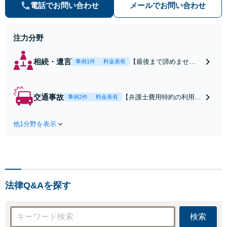
気軽にご相談ください。
電話でお問い合わせ
メールでお問い合わせ
注力分野
相続・遺言
【最後まで諦めませ
事例1件
料金表有
ん】親族間の交渉、複
雑な手続き、全て対応
します！不利な条件で
交通事故
【弁護士費用特約の利用＆
事例2件
料金表有
合意してしまう前にご
Zoom相談可】【死亡・骨
相談ください。【土
折・後遺障害・むち打ち
地・不動産】長期化し
他1分野を表示
等】交通事故でご家族がな
ている問題もできる限
くなってしまった方やお怪
り円滑な交渉へと導き
我された方はまずご相談く
ます。事業承継／相続
ださい。ご自身での対応で
放棄も対応可能。【JR
は損をしてしまうかもしれ
千葉駅近く】駐車場あ
ません。代わりに交渉・手
り
法律Q&Aを探す
続きをし、負担を軽減。
検索