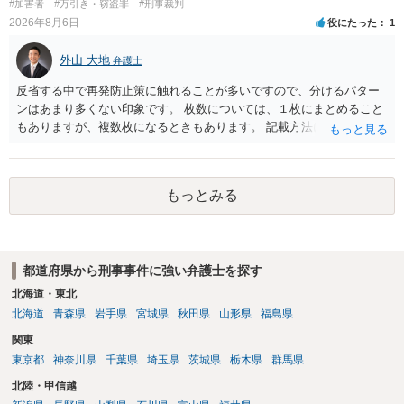
#加害者
#万引き・窃盗罪
#刑事裁判
2026年8月6日
役にたった
1
外山 大地
弁護士
反省する中で再発防止策に触れることが多いですので、分けるパター
ンはあまり多くない印象です。 枚数については、１枚にまとめること
もありますが、複数枚になるときもあります。 記載方法については、
手書きかどうかで裁判官に与える印象が大きく変わることはないと思
います。 したがいまして、いずれも良いかと考えます。
もっとみる
都道府県から刑事事件に強い弁護士を探す
北海道・東北
北海道
青森県
岩手県
宮城県
秋田県
山形県
福島県
関東
東京都
神奈川県
千葉県
埼玉県
茨城県
栃木県
群馬県
北陸・甲信越