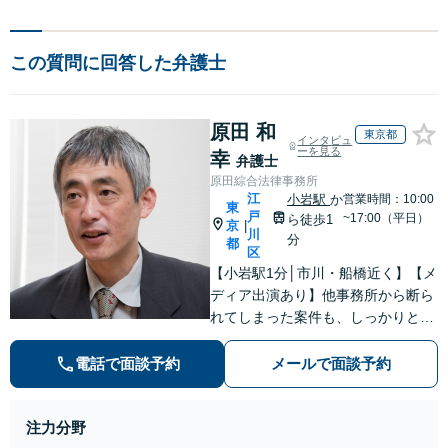
この質問に回答した弁護士
原田 和
東京都
インタビュ
ーを見る
幸
弁護士
原田綜合法律事務所
江
小岩駅
か
営業時間：10:00
東
戸
~17:00（平日）
ら徒歩1
京
|
川
分
都
区
【小岩駅1分│市川・船橋近く】【メ
ディア出演あり】他事務所から断ら
れてしまった案件も、しっかりと面
談し、法的アドバイスをいたします
【解決実績約1000件】豊富な離婚調
電話で面談予約
メールで面談予約
停・裁判実績あり【不動産業界出
身】豊富な専門知識あり
注力分野