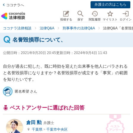
弁護士の方はこちら
ココナラへ
投稿する
探す
閲覧履歴
マイリスト
ログイン
ココナラ法律相談
法律Q&A
刑事事件の法律Q&A
法律Q&A「名誉
名誉毀損罪について、
公開日時：
2021年9月20日 20:45
更新日時：
2024年9月4日 11:43
自分が過去に犯した、既に時効を迎えた出来事を他人にバラされる
と名誉毀損罪になりますか？名誉毀損罪が成立する「事実」の範囲
を知りたいです。
匿名希望 さん
ベストアンサーに選ばれた回答
倉田 勲
弁護士
千葉県
>
千葉市中央区