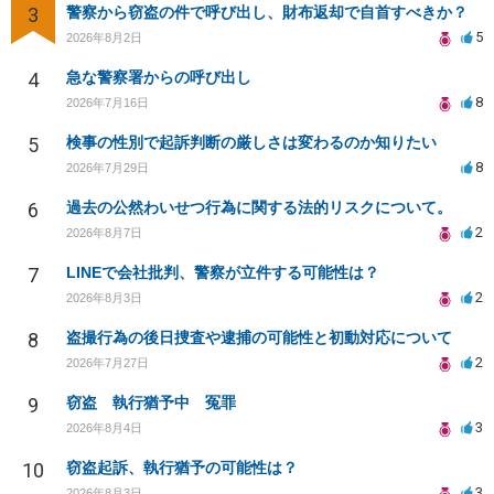
3
警察から窃盗の件で呼び出し、財布返却で自首すべきか？
5
2026年8月2日
4
急な警察署からの呼び出し
8
2026年7月16日
5
検事の性別で起訴判断の厳しさは変わるのか知りたい
8
2026年7月29日
6
過去の公然わいせつ行為に関する法的リスクについて。
2
2026年8月7日
7
LINEで会社批判、警察が立件する可能性は？
2
2026年8月3日
8
盗撮行為の後日捜査や逮捕の可能性と初動対応について
2
2026年7月27日
9
窃盗 執行猶予中 冤罪
3
2026年8月4日
10
窃盗起訴、執行猶予の可能性は？
3
2026年8月3日