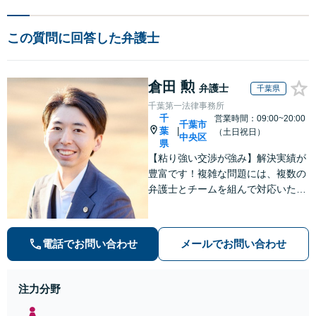
この質問に回答した弁護士
倉田 勲
弁護士
千葉県
千葉第一法律事務所
千
営業時間：09:00~20:00
千葉市
葉
|
（土日祝日）
中央区
県
【粘り強い交渉が強み】解決実績が
豊富です！複雑な問題には、複数の
弁護士とチームを組んで対応いたし
ます。【安心・分かりやすい料金体
系】些細なお悩みにも、丁寧に寄り
添い、不安を軽減します。まずはお
電話でお問い合わせ
メールでお問い合わせ
気軽にご相談ください。
注力分野