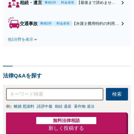
相続・遺言
【最後まで諦めませ
事例1件
料金表有
ん】親族間の交渉、複
雑な手続き、全て対応
します！不利な条件で
交通事故
【弁護士費用特約の利用＆
事例2件
料金表有
合意してしまう前にご
Zoom相談可】【死亡・骨
相談ください。【土
折・後遺障害・むち打ち
地・不動産】長期化し
他1分野を表示
等】交通事故でご家族がな
ている問題もできる限
くなってしまった方やお怪
り円滑な交渉へと導き
我された方はまずご相談く
ます。事業承継／相続
ださい。ご自身での対応で
放棄も対応可能。【JR
は損をしてしまうかもしれ
千葉駅近く】駐車場あ
ません。代わりに交渉・手
り
法律Q&Aを探す
続きをし、負担を軽減。
検索
例）
離婚 慰謝料
誹謗中傷
相続 遺産
著作物 違法
無料法律相談
新しく投稿する