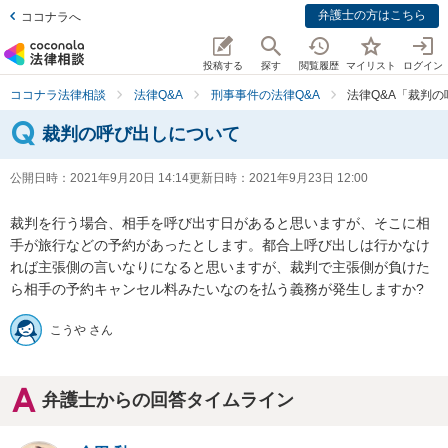
弁護士の方はこちら
ココナラへ
投稿する
探す
閲覧履歴
マイリスト
ログイン
ココナラ法律相談
法律Q&A
刑事事件の法律Q&A
法律Q&A「裁判
裁判の呼び出しについて
公開日時：
2021年9月20日 14:14
更新日時：
2021年9月23日 12:00
裁判を行う場合、相手を呼び出す日があると思いますが、そこに相
手が旅行などの予約があったとします。都合上呼び出しは行かなけ
れば主張側の言いなりになると思いますが、裁判で主張側が負けた
ら相手の予約キャンセル料みたいなのを払う義務が発生しますか?
こうや さん
弁護士からの回答タイムライン