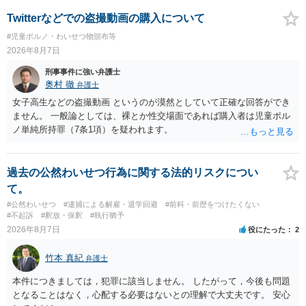
いた場合、故意だと判定されやすいのでしょうか？ お伺いする限り、
故意があると判断されることは無いかと思います。 ②逮捕、呼び出し
Twitterなどでの盗撮動画の購入について
の可能性 この行為により、痴漢やその他の犯罪を犯したとして、逮
#児童ポルノ・わいせつ物頒布等
捕、呼び出しされる可能性はどれほどでしょうか？ 誤って当たってし
2026年8月7日
まっただけであり、さらにその場で女性等のアクションが無かったこ
とからすると、この後に呼び出される可能性は極めて低いと思いま
刑事事件に強い弁護士
す。 ③逮捕呼び出しまでの期間 大体どれほどの期間逮捕呼び出しの可
奥村 徹
弁護士
能性があると考えれば良いのでしょうか？ 逮捕や呼び出しの可能性は
女子高生などの盗撮動画 というのが漠然としていて正確な回答ができ
極めて低いと思います。 連絡が来ることはないでしょう。
ません。 一般論としては、裸とか性交場面であれば購入者は児童ポル
ノ単純所持罪（7条1項）を疑われます。
過去の公然わいせつ行為に関する法的リスクについ
て。
#公然わいせつ
#逮捕による解雇・退学回避
#前科・前歴をつけたくない
#不起訴
#釈放・保釈
#執行猶予
2026年8月7日
役にたった
2
竹本 真紀
弁護士
本件につきましては，犯罪に該当しません。 したがって，今後も問題
となることはなく，心配する必要はないとの理解で大丈夫です。 安心