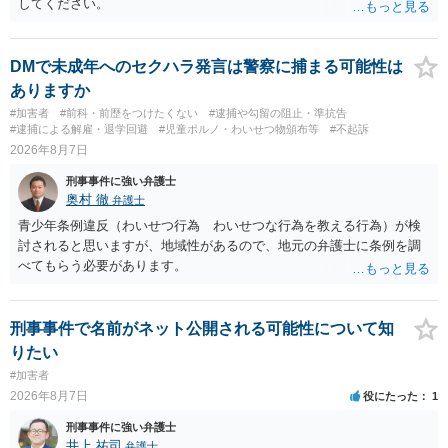
してください。
DMで未成年へのセクハラ発言は警察に捕まる可能性は
ありますか
#加害者
#前科・前歴をつけたくない
#逮捕や勾留の阻止・準抗告
#逮捕による解雇・退学回避
#児童ポルノ・わいせつ物頒布等
#不起訴
2026年8月7日
刑事事件に強い弁護士
奥村 徹
弁護士
青少年条例違反（わいせつ行為 わいせつな行為を教える行為）が検
討されると思いますが、地域性があるので、地元の弁護士に条例を調
べてもらう必要があります。
刑事事件で名前がネット公開される可能性について知
りたい
#加害者
2026年8月7日
役にたった
1
刑事事件に強い弁護士
井上 祐司
弁護士