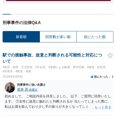
刑事事件の法律Q&A
新着順
回答数が多い順
役にたった順
駅での接触事故、故意と判断される可能性と対応につ
いて
#冤罪・無実・正当防衛
#不起訴
#逮捕による解雇・退学回避
#痴漢・性犯罪
#加害者
#釈放・保釈
2026年8月8日
役にたった
1
刑事事件に強い弁護士
若井 亮
弁護士
初めまして。 ご相談内容を拝見しました。 以下、ご質問に回答いたし
ます。 ①女性に故意に触れたと判断されるか 当たってしまった際に、
私はお酒を飲んでおり少し手の振りが大きくなってしまっていたこと
も事実です。それが仮に、私が気がついていない防犯カメラに写って