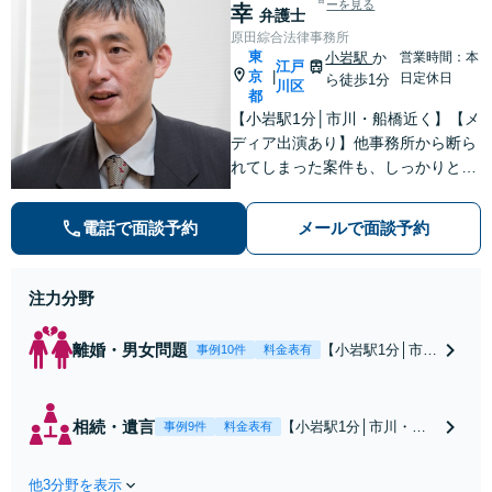
ーを見る
幸
弁護士
原田綜合法律事務所
東
小岩駅
か
営業時間：本
江戸
京
|
日定休日
ら徒歩1分
川区
都
【小岩駅1分│市川・船橋近く】【メ
ディア出演あり】他事務所から断ら
れてしまった案件も、しっかりと面
談し、法的アドバイスをいたします
【解決実績約1000件】豊富な離婚調
電話で面談予約
メールで面談予約
停・裁判実績あり【不動産業界出
身】豊富な専門知識あり
注力分野
離婚・男女問題
【小岩駅1分│市
事例10件
料金表有
川・船橋近く】高
額な慰謝料請求の
回避、裁判提起前
相続・遺言
【小岩駅1分│市川・船
事例9件
料金表有
の和解、子の認知
橋近く】【不動産業界
と養育費請求など
出身】不動産を含む複
実績多数【不動産
他3分野を表示