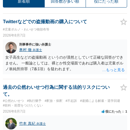
新着順
回答数が多い順
役にたった順
Twitterなどでの盗撮動画の購入について
#児童ポルノ・わいせつ物頒布等
2026年8月7日
刑事事件に強い弁護士
奥村 徹
弁護士
女子高生などの盗撮動画 というのが漠然としていて正確な回答ができ
ません。 一般論としては、裸とか性交場面であれば購入者は児童ポル
ノ単純所持罪（7条1項）を疑われます。
過去の公然わいせつ行為に関する法的リスクについ
て。
#公然わいせつ
#執行猶予
#釈放・保釈
#不起訴
#逮捕による解雇・退学回避
#前科・前歴をつけたくない
2026年8月7日
役にたった
1
竹本 真紀
弁護士