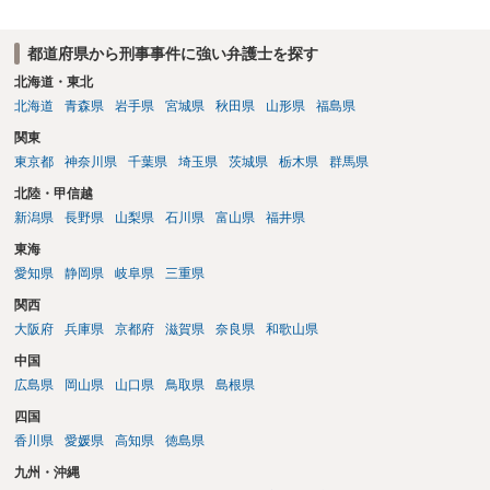
あれば本人の反省の言葉だけで十分であり、実刑となるか微妙な事案
では、本人が再発防止策をいくら述べてもほとんど効果は望めないと
都道府県から刑事事件に強い弁護士を探す
いうのが実感です。
北海道・東北
北海道
青森県
岩手県
宮城県
秋田県
山形県
福島県
関東
東京都
神奈川県
千葉県
埼玉県
茨城県
栃木県
群馬県
北陸・甲信越
新潟県
長野県
山梨県
石川県
富山県
福井県
東海
愛知県
静岡県
岐阜県
三重県
関西
大阪府
兵庫県
京都府
滋賀県
奈良県
和歌山県
中国
広島県
岡山県
山口県
鳥取県
島根県
四国
香川県
愛媛県
高知県
徳島県
九州・沖縄