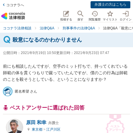
弁護士の方はこちら
ココナラへ
投稿する
探す
閲覧履歴
マイリスト
ログイン
ココナラ法律相談
法律Q&A
刑事事件の法律Q&A
法律Q&A「殺意
殺意になるのかわかりません
公開日時：
2021年9月19日 10:50
更新日時：
2021年9月23日 07:47
前にも相談したんですが、空手のミット打ちで、持ってくれている
師範の体を貫くつもりで蹴っていたんですが、僕のこの行為は師範
のことを殺そうとしている、ということになりますか？
匿名希望 さん
ベストアンサーに選ばれた回答
原田 和幸
弁護士
東京都
>
江戸川区