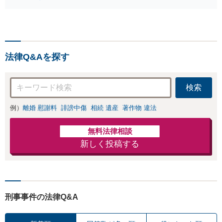
雑な相続の手続き、遺
業界出身】知見を
言書作成に強みあり！
活かし、持ち家の
【江戸川区内出張サー
財産分与に対応！
ビス実施中】来所が難
離婚に関するお悩
しい地域の皆さまも、
みは、お気軽にご
気兼ねなくお問い合わ
相談ください【メ
法律Q&Aを探す
せください【メディア
ディア出演】【早
出演】【早朝・夜間・
朝・夜間対応可】
休日対応可】
検索
例）
離婚 慰謝料
誹謗中傷
相続 遺産
著作物 違法
無料法律相談
新しく投稿する
刑事事件の法律Q&A