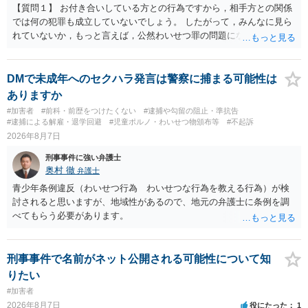
【質問１】 お付き合いしている方との行為ですから，相手方との関係
では何の犯罪も成立していないでしょう。 したがって，みんなに見ら
れていないか，もっと言えば，公然わいせつ罪の問題にならないかの
話だと思います。 公然わいせつ罪では，まず，公然性が必要です。 公
然性は，不特定又は多数の方が認識できる状態か否かで判断されま
す。 本件は，車の中という閉鎖された空間で行っており，不特定又は
DMで未成年へのセクハラ発言は警察に捕まる可能性は
多数の方が認識するのは困難な状態ですから，公然性はないと思いま
ありますか
す。 また，意図的に示そうとする故意が必要ですが，本件では，通過
#加害者
#前科・前歴をつけたくない
#逮捕や勾留の阻止・準抗告
する車両があると服を着ている（わいせつな状態をなくしている）の
#逮捕による解雇・退学回避
#児童ポルノ・わいせつ物頒布等
#不起訴
ですから，むしろ見られないようにしており，故意が認められること
2026年8月7日
はありません。 以上より，公然わいせつ罪には該当しませんから，捜
刑事事件に強い弁護士
査の対象になることはありません。 警察から連絡がくることもないで
奥村 徹
弁護士
しょう。 【質問２】 見せようと思っていないことは，服を着たりする
行為から明らかです。したがいまして，注意を受けることさえありま
青少年条例違反（わいせつ行為 わいせつな行為を教える行為）が検
せん。まして，刑罰として罰せられることもありません。 【質問３】
討されると思いますが、地域性があるので、地元の弁護士に条例を調
以上のように犯罪の嫌疑が否定されますから，逮捕勾留される可能性
べてもらう必要があります。
はありません。その理由がないのです。 【質問４】 起訴猶予は，犯罪
が成立することが前提ですので，不起訴とする理由としても前提を欠
いています。不起訴にするにしても，不起訴の可能性はありません。
刑事事件で名前がネット公開される可能性について知
あえて不起訴の理由を挙げるなら，「嫌疑不十分」か「嫌疑なし」で
りたい
す。
#加害者
2026年8月7日
役にたった
1