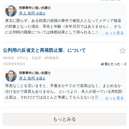
刑事事件に強い弁護士
井上 祐司
弁護士
東京に限らず、ある程度の規模の事件で被告人となってメディア報道
の対象となった場合、罪名と年齢（生年月日ではありません）、さら
に公判時の職業については検察結果として得られることが通常です。
公判用の反省文と再発防止策、について
#加害者
#万引き・窃盗罪
#刑事裁判
2026年8月6日
役にたった
2
刑事事件に強い弁護士
井上 祐司
弁護士
率直なことを言いますと、手書きかＰＣかで差異はなく、まとめるか
分けるかで差異もありません。 というより、本人が述べている再犯防
止策は、それだけではほとんど考慮してもらえないと思った方が良い
です。 提出するのであれば、 ・具体的に自身が受けているプログラム
やカウンセリング・治療の内容 ・利用している再犯防止策（例えば保
護観察所と連携した職業支援の内容や具体的な就労・監督状況） ・監
もっとみる
督者の証言 など、証拠で担保された客観性と実現可能性があるもので
なければあまり意味がありません。 もともと執行猶予が狙える事案で