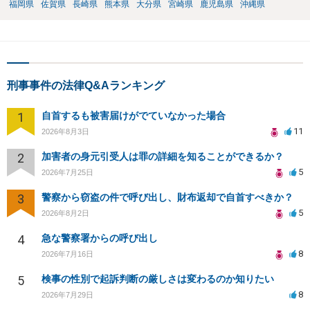
福岡県
佐賀県
長崎県
熊本県
大分県
宮崎県
鹿児島県
沖縄県
刑事事件の法律Q&Aランキング
1
自首するも被害届けがでていなかった場合
11
2026年8月3日
2
加害者の身元引受人は罪の詳細を知ることができるか？
5
2026年7月25日
3
警察から窃盗の件で呼び出し、財布返却で自首すべきか？
5
2026年8月2日
4
急な警察署からの呼び出し
8
2026年7月16日
5
検事の性別で起訴判断の厳しさは変わるのか知りたい
8
2026年7月29日