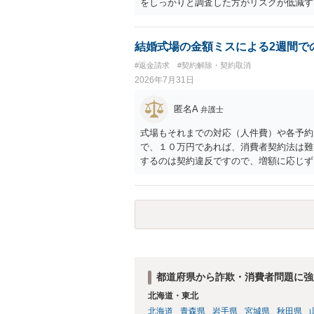
をしっかりと調査した方がリスクが低減す
結婚式場の金額ミスによる2週間で
#返金請求
#契約解除・契約取消
2026年7月31日
匿名A
弁護士
式場もそれまでの対応（人件費）や各予約
で、１０万円であれば、消費者契約法は難
するのは契約違反ですので、増額に応じず
がないことになります。
都道府県から詐欺・消費者問題に強
北海道・東北
北海道
青森県
岩手県
宮城県
秋田県