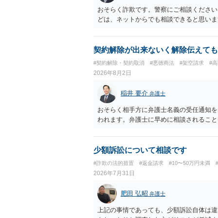
おそらく詐欺です。警察にご相談ください
どは、ネットからでも相談できると思いま
契約解除が出来ないく解除伝えても
#契約解除・契約取消
#悪徳商法
#架空請求
#
2026年8月2日
稲井 要介
弁護士
おそらく相手方に弁護士名義の受任通知を
われます。弁護士に早めに相談されること
少額訴訟について相談です
#詐欺の法的措置
#返金請求
#10〜50万円未満
2026年7月31日
肥田 弘昭
弁護士
上記の事情であっても、少額訴訟自体は違