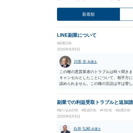
新着順
LINE副業について
#副業詐欺
2026年8月6日
川添 圭
弁護士
この種の悪質業者のトラブルは時々聞きま
キャンセルとしたことについて、相手方に
認められません。この種の言説は半ば脅し
し、連絡を無視してよいかどうかのアドバ
ば、弁護士へ依頼して警告してもらうこと
副業での利益受取トラブルと追加請
#振り込め詐欺
#投資詐欺
#FX詐欺
#副業詐欺
2026年8月4日
白井 弘昭
弁護士