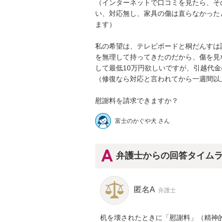
（インターネットで口コミを見たら、そ
い、対応無し、家具の傷は直らなかった
ます）

私の希望は、テレビボードと桐だんすは
を無理して持ってきたのだから、傷を見
して最低10万円欲しいですが、引越代金
（修復なら対応と言われてから一週間以上
慰謝料を請求できますか？
富士のかぐや犬 さん
弁護士からの回答タイム
匿名A
弁護士
机を壊されたときに「慰謝料」（精神