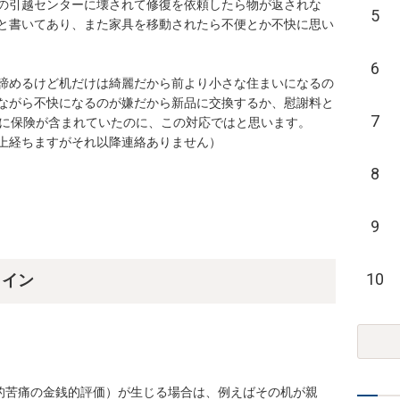
の引越センターに壊されて修復を依頼したら物が返されな
5
と書いてあり、また家具を移動されたら不便とか不快に思い
6
諦めるけど机だけは綺麗だから前より小さな住まいになるの
ながら不快になるのが嫌だから新品に交換するか、慰謝料と
7
に保険が含まれていたのに、この対応ではと思います。

経ちますがそれ以降連絡ありません）

8
9
10
ライン
的苦痛の金銭的評価）が生じる場合は、例えばその机が親