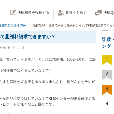
法律相談を投稿する
弁護士を探す
法律Q
費者問題の法律Q&A
法律Q&A「引越で家財に傷を付けられて慰謝料請求できま
れて慰謝料請求できますか？
詐欺
ング
24年9月4日 11:43
1
机（買ってから８年だけど、ほぼ未使用。10万円の机）に深
保護布ではくるんでいなくて）

2
んすも保護せずき汗をポタポタ垂らされ、桐だんすとテレビ
3
とか新品に交換はしていなくて引越センターが傷を修復する
4
ビボードが無くなると困ります。
