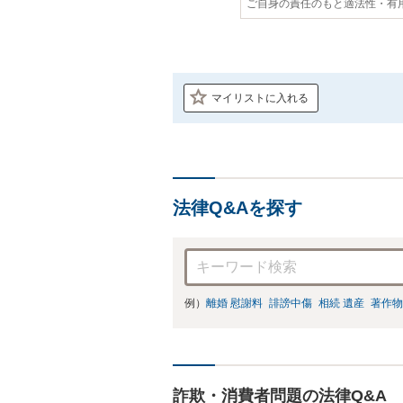
ご自身の責任のもと適法性・有
マイリストに入れる
法律Q&Aを探す
例）
離婚 慰謝料
誹謗中傷
相続 遺産
著作物
詐欺・消費者問題の法律Q&A