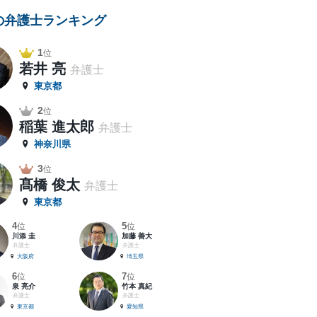
の弁護士ランキング
1
位
若井 亮
弁護士
東京都
2
位
稲葉 進太郎
弁護士
神奈川県
3
位
髙橋 俊太
弁護士
東京都
4
5
位
位
川添 圭
加藤 善大
弁護士
弁護士
大阪府
埼玉県
6
7
位
位
泉 亮介
竹本 真紀
弁護士
弁護士
東京都
愛知県