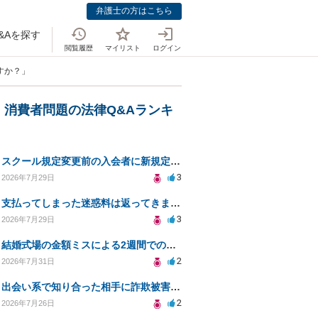
弁護士の方はこちら
&Aを探す
閲覧履歴
マイリスト
ログイン
すか？」
・消費者問題の法律Q&Aランキ
スクール規定変更前の入会者に新規定は適用されるのか
3
2026年7月29日
支払ってしまった迷惑料は返ってきますか？
3
2026年7月29日
結婚式場の金額ミスによる2週間での解約。キャンセル料10万円の免除は可能か。
2
2026年7月31日
出会い系で知り合った相手に詐欺被害、免許証の悪用リスクと対策。
2
2026年7月26日