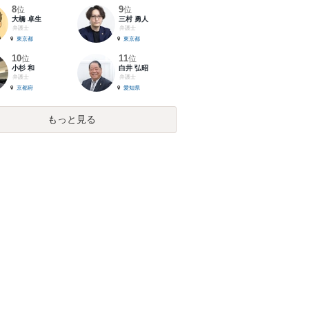
8
9
位
位
大橋 卓生
三村 勇人
弁護士
弁護士
東京都
東京都
10
11
位
位
小杉 和
白井 弘昭
弁護士
弁護士
京都府
愛知県
もっと見る