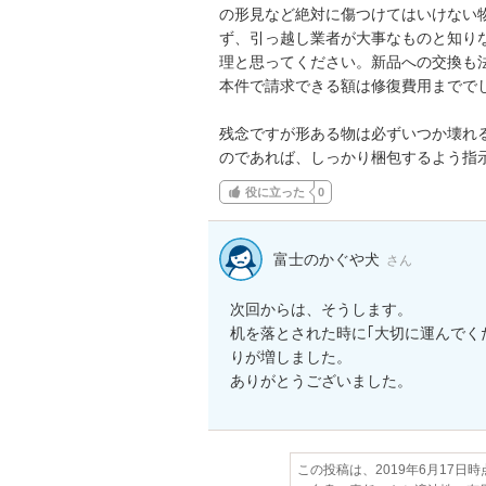
の形見など絶対に傷つけてはいけない
ず、引っ越し業者が大事なものと知り
理と思ってください。新品への交換も法
本件で請求できる額は修復費用まででし
残念ですが形ある物は必ずいつか壊れ
のであれば、しっかり梱包するよう指
役に立った
0
富士のかぐや犬
さん
次回からは、そうします。

机を落とされた時に｢大切に運んでく
りが増しました。

ありがとうございました。
この投稿は、2019年6月17日