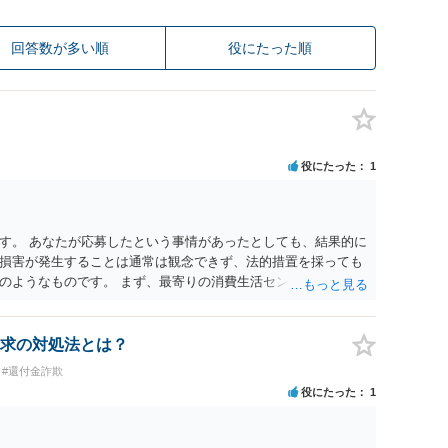
回答数が多い順
役にたった順
役にたった
1
す。 あなたが応募したという事情があったとしても、結果的に
損害が発生することは通常は観念できず、法的措置を採っても
のようなものです。 まず、最寄りの消費生活センターへ相談
イスを受けられることをお勧めします。しつこいようであれ
も必要になるかもしれません。
求の対処法とは？
#還付金詐欺
役にたった
1