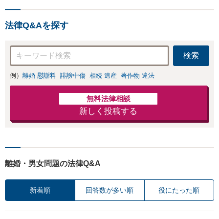
法律Q&Aを探す
検索
例）
離婚 慰謝料
誹謗中傷
相続 遺産
著作物 違法
無料法律相談
新しく投稿する
離婚・男女問題の法律Q&A
新着順
回答数が多い順
役にたった順