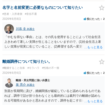
完全に所有する場合は、他の相続人に対して自宅の評価額の１/２の代
償金の支払いが必要になります。
名字と名前変更に必要なものについて知りたい
#患者・入所者側
#音信不通
2026年8月8日
役にたった
2
川添 圭
弁護士
「やむを得ない事由」とは、その氏を使用することによって社会生活
上きわめて著しい支障が生じることをいいますので、(1)社会生活上著
しい支障が現実に生じていること、(2)希望する氏へ変更できればその
支障が解消できる（解消される）ことを、具体的な資料をもって説明
できるかどうかがポイントです。 記録中に現れた一切の事情が判断対
象ですので、上記(1)と(2)を説明できる資料は全て（ただし理路整然
離婚調停について知りたい。
に）提出することが必要になります。「フラッシュバック」とのこと
#離婚すること自体
#モラハラ
#性格の不一致
なので、例えば、医学上確立されているPTSDの診断基準に合致した説
2026年8月6日
役にたった
2
明とそれに沿う資料の提出が必要になってくるように思います。 精神
的・心理的な理由の氏変更は様々な意味でハードルがかなり高く、弁
離婚・男女問題に強い弁護士
護士へ依頼しても苦労することが強く予想されるところです。、もし
泉 亮介
弁護士
本人申立てをお考えであれば、医学知識はもちろん法律知識も要求さ
別居が長期間に及び，婚姻関係が破綻していると認められるものであ
れますので、性急な申立てをせず、知識と資料をしっかりと揃えて、
れば，調停で話が折り合わなくとも最終的には裁判での離婚が認めら
万全の体制で申立てに臨んだ方がよいと思われます。
れる可能性があるかと思われますので，調停を起こす価値はあるよう
に思われます。 もっとも，調停については，お互いの合意がない限り