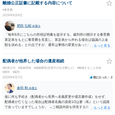
離婚公正証書に記載する内容について
#養育費
2026年8月8日
肥田 弘昭
弁護士
「毎年6月にこちらの所得証明書を提示する。裁判所の開示する養育費
算定表をもとに養育費を見直し、算定表から外れる場合は協議の上金
額を決める」との点ですが、通常は事情の変更があった場合に変更し
ますので妥当とまでは言えないかと思います。「養育費は当初予測出
来なかった事情の変更により双方協議の上増減出来る」と「通知義務
に勤務先」が含まれているので、私に収入が入った事は相手に通知が
配偶者が他界した場合の遺産相続
行く事になり、上記のような文言が無くても養育費の見直しは適宜出
#財産分与
#親族関係
#婚姻費用(別居中の生活費など)
#離婚すること自体
来るかと思うのですが違うのでしょうか？との点はそのとおりかと思
#調停
#裁判
います。養育費は事情の変更があった場合に変更するので毎年見直す
2026年8月7日
役にたった
2
ことはあまりないです。ご参考にしてください。
倉田 勲
弁護士
仮に何も手続き（配偶者から長男へ名義変更や遺言書作成）をせず、
配偶者が亡くなった場合は配偶者名義の資産1/2は妻（私）という認識
で合っていますでしょうか。 →ご相談内容を拝見する限りでは、その
認識で合ってはいます。 なお、逆に１/２しか権利がないため、自宅を