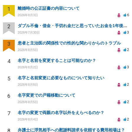
1
離婚時の公正証書の内容について
6
2026年8月3日
2
ダブル不倫・借金・手切れ金だと思っていたお金を1年後いまさら脅迫罪として通知書が来てまとめて請求
3
2026年7月30日
3
患者と主治医の関係性での性的な関わりからのトラブル
2
2026年8月5日
4
名字と名前を変更することは可能なのか？
3
2026年8月2日
5
名字と名前変更に必要なものについて知りたい
2
2026年8月8日
6
名字変更での戸籍移動について
2
2026年8月5日
7
名字の変更で両親の名字以外をえらべるのか？
2
2026年8月4日
8
弁護士に浮気相手への慰謝料請求を依頼する費用相場は？