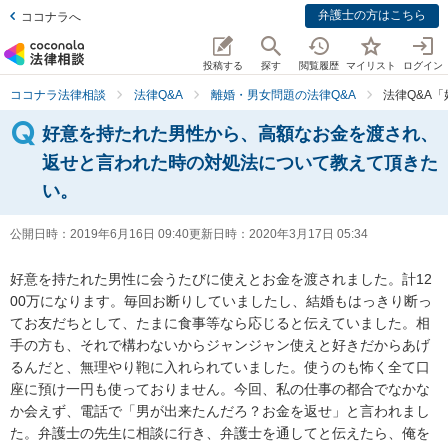
弁護士の方はこちら
ココナラへ
投稿する
探す
閲覧履歴
マイリスト
ログイン
ココナラ法律相談
法律Q&A
離婚・男女問題の法律Q&A
法律Q&A
好意を持たれた男性から、高額なお金を渡され、
返せと言われた時の対処法について教えて頂きた
い。
公開日時：
2019年6月16日 09:40
更新日時：
2020年3月17日 05:34
好意を持たれた男性に会うたびに使えとお金を渡されました。計12
00万になります。毎回お断りしていましたし、結婚もはっきり断っ
てお友だちとして、たまに食事等なら応じると伝えていました。相
手の方も、それで構わないからジャンジャン使えと好きだからあげ
るんだと、無理やり鞄に入れられていました。使うのも怖く全て口
座に預け一円も使っておりません。今回、私の仕事の都合でなかな
か会えず、電話で「男が出来たんだろ？お金を返せ」と言われまし
た。弁護士の先生に相談に行き、弁護士を通してと伝えたら、俺を