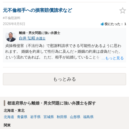
は調停が成立するということはないため，相手が合意するメリットを
だしてでも調停で終わらせるよう努めるのか，裁判離婚を見据えて調
元不倫相手への損害賠償請求など
停での離婚に固執しないかいずれかの対応は必要となるかと思われま
#不倫慰謝料
す。 お一人で対応するのは難しい側面もありますので弁護士を立てる
2026年8月6日
役にたった
1
ことを検討されると良いかと思われます。
離婚・男女問題に強い弁護士
白井 弘昭
弁護士
貞操権侵害（不法行為）で慰謝料請求できる可能性があるように思わ
れます。 婚姻を約束して性行為に及んだ＞婚姻の約束は虚偽だった、
という流れであれば。 ただ、相手が結婚していることを知って行為に
及んでいるのであれば、婚姻できないことについて相談者さんの帰責
性も認められそうですので、あまり慰謝料は高額にならないように思
われます。 一度、最寄りの弁護士に相談してみてください。
もっとみる
都道府県から離婚・男女問題に強い弁護士を探す
北海道・東北
北海道
青森県
岩手県
宮城県
秋田県
山形県
福島県
関東