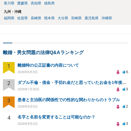
香川県
愛媛県
高知県
徳島県
九州・沖縄
福岡県
佐賀県
長崎県
熊本県
大分県
宮崎県
鹿児島県
沖縄県
離婚・男女問題の法律Q&Aランキング
1
離婚時の公正証書の内容について
6
2026年8月3日
2
ダブル不倫・借金・手切れ金だと思っていたお金を1年後いまさら脅迫罪として通知書が来てまとめて請求
3
2026年7月30日
3
患者と主治医の関係性での性的な関わりからのトラブル
2
2026年8月5日
4
名字と名前を変更することは可能なのか？
3
2026年8月2日