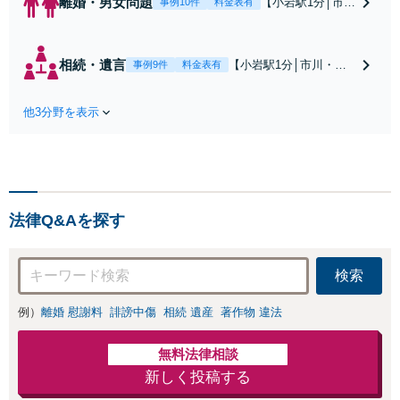
離婚・男女問題
【小岩駅1分│市
事例10件
料金表有
川・船橋近く】高
額な慰謝料請求の
回避、裁判提起前
相続・遺言
【小岩駅1分│市川・船
事例9件
料金表有
の和解、子の認知
橋近く】【不動産業界
と養育費請求など
出身】不動産を含む複
実績多数【不動産
他3分野を表示
雑な相続の手続き、遺
業界出身】知見を
言書作成に強みあり！
活かし、持ち家の
【江戸川区内出張サー
財産分与に対応！
ビス実施中】来所が難
離婚に関するお悩
しい地域の皆さまも、
みは、お気軽にご
気兼ねなくお問い合わ
相談ください【メ
法律Q&Aを探す
せください【メディア
ディア出演】【早
出演】【早朝・夜間・
朝・夜間対応可】
休日対応可】
検索
例）
離婚 慰謝料
誹謗中傷
相続 遺産
著作物 違法
無料法律相談
新しく投稿する