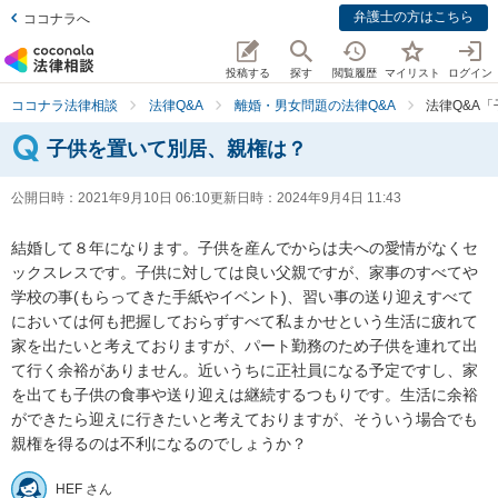
弁護士の方はこちら
ココナラへ
投稿する
探す
閲覧履歴
マイリスト
ログイン
ココナラ法律相談
法律Q&A
離婚・男女問題の法律Q&A
法律Q&A
子供を置いて別居、親権は？
公開日時：
2021年9月10日 06:10
更新日時：
2024年9月4日 11:43
結婚して８年になります。子供を産んでからは夫への愛情がなくセ
ックスレスです。子供に対しては良い父親ですが、家事のすべてや
学校の事(もらってきた手紙やイベント)、習い事の送り迎えすべて
においては何も把握しておらずすべて私まかせという生活に疲れて
家を出たいと考えておりますが、パート勤務のため子供を連れて出
て行く余裕がありません。近いうちに正社員になる予定ですし、家
を出ても子供の食事や送り迎えは継続するつもりです。生活に余裕
ができたら迎えに行きたいと考えておりますが、そういう場合でも
親権を得るのは不利になるのでしょうか？
HEF さん