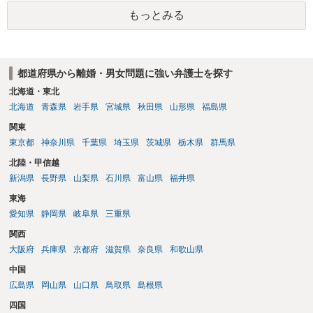
だしてでも調停で終わらせるよう努めるのか，裁判離婚を見据えて調
もっとみる
停での離婚に固執しないかいずれかの対応は必要となるかと思われま
す。 お一人で対応するのは難しい側面もありますので弁護士を立てる
ことを検討されると良いかと思われます。
都道府県から離婚・男女問題に強い弁護士を探す
北海道・東北
北海道
青森県
岩手県
宮城県
秋田県
山形県
福島県
関東
東京都
神奈川県
千葉県
埼玉県
茨城県
栃木県
群馬県
北陸・甲信越
新潟県
長野県
山梨県
石川県
富山県
福井県
東海
愛知県
静岡県
岐阜県
三重県
関西
大阪府
兵庫県
京都府
滋賀県
奈良県
和歌山県
中国
広島県
岡山県
山口県
鳥取県
島根県
四国