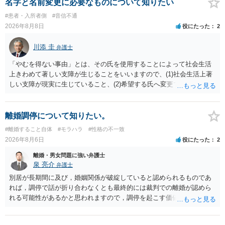
償金の支払いが必要になります。
名字と名前変更に必要なものについて知りたい
#患者・入所者側
#音信不通
2026年8月8日
役にたった
2
川添 圭
弁護士
「やむを得ない事由」とは、その氏を使用することによって社会生活
上きわめて著しい支障が生じることをいいますので、(1)社会生活上著
しい支障が現実に生じていること、(2)希望する氏へ変更できればその
支障が解消できる（解消される）ことを、具体的な資料をもって説明
できるかどうかがポイントです。 記録中に現れた一切の事情が判断対
象ですので、上記(1)と(2)を説明できる資料は全て（ただし理路整然
離婚調停について知りたい。
に）提出することが必要になります。「フラッシュバック」とのこと
#離婚すること自体
#モラハラ
#性格の不一致
なので、例えば、医学上確立されているPTSDの診断基準に合致した説
2026年8月6日
役にたった
2
明とそれに沿う資料の提出が必要になってくるように思います。 精神
的・心理的な理由の氏変更は様々な意味でハードルがかなり高く、弁
離婚・男女問題に強い弁護士
護士へ依頼しても苦労することが強く予想されるところです。、もし
泉 亮介
弁護士
本人申立てをお考えであれば、医学知識はもちろん法律知識も要求さ
別居が長期間に及び，婚姻関係が破綻していると認められるものであ
れますので、性急な申立てをせず、知識と資料をしっかりと揃えて、
れば，調停で話が折り合わなくとも最終的には裁判での離婚が認めら
万全の体制で申立てに臨んだ方がよいと思われます。
れる可能性があるかと思われますので，調停を起こす価値はあるよう
に思われます。 もっとも，調停については，お互いの合意がない限り
は調停が成立するということはないため，相手が合意するメリットを