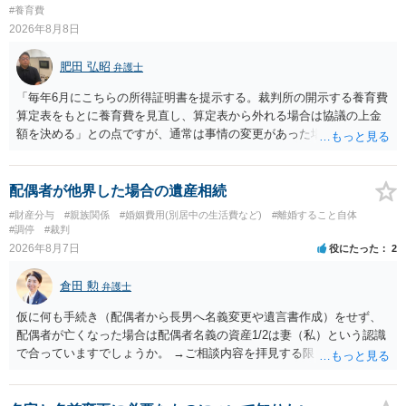
#養育費
2026年8月8日
肥田 弘昭
弁護士
「毎年6月にこちらの所得証明書を提示する。裁判所の開示する養育費
算定表をもとに養育費を見直し、算定表から外れる場合は協議の上金
額を決める」との点ですが、通常は事情の変更があった場合に変更し
ますので妥当とまでは言えないかと思います。「養育費は当初予測出
来なかった事情の変更により双方協議の上増減出来る」と「通知義務
に勤務先」が含まれているので、私に収入が入った事は相手に通知が
配偶者が他界した場合の遺産相続
行く事になり、上記のような文言が無くても養育費の見直しは適宜出
#財産分与
#親族関係
#婚姻費用(別居中の生活費など)
#離婚すること自体
来るかと思うのですが違うのでしょうか？との点はそのとおりかと思
#調停
#裁判
います。養育費は事情の変更があった場合に変更するので毎年見直す
2026年8月7日
役にたった
2
ことはあまりないです。ご参考にしてください。
倉田 勲
弁護士
仮に何も手続き（配偶者から長男へ名義変更や遺言書作成）をせず、
配偶者が亡くなった場合は配偶者名義の資産1/2は妻（私）という認識
で合っていますでしょうか。 →ご相談内容を拝見する限りでは、その
認識で合ってはいます。 なお、逆に１/２しか権利がないため、自宅を
完全に所有する場合は、他の相続人に対して自宅の評価額の１/２の代