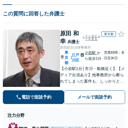
この質問に回答した弁護士
原田 和
東京都
インタビュ
ーを見る
幸
弁護士
原田綜合法律事務所
東
小岩駅
か
営業時間：本
江戸
京
|
日定休日
ら徒歩1分
川区
都
【小岩駅1分│市川・船橋近く】【メ
ディア出演あり】他事務所から断ら
れてしまった案件も、しっかりと面
談し、法的アドバイスをいたします
【解決実績約1000件】豊富な離婚調
電話で面談予約
メールで面談予約
停・裁判実績あり【不動産業界出
身】豊富な専門知識あり
注力分野