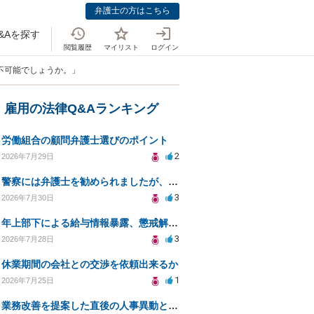
弁護士の方はこちら
&Aを探す
閲覧履歴
マイリスト
ログイン
不可能でしょうか。」
・雇用の法律Q&Aランキング
労働組合の顧問弁護士選びのポイント
2
2026年7月29日
警察には弁護士を勧められましたが、費用対効果で依頼をすることを躊躇しています。
3
2026年7月30日
年上部下による給与情報暴露、懲戒解雇は可能ですか？
3
2026年7月28日
休業期間の会社との交渉を依頼出来るか
1
2026年7月25日
業務改善を提案した直後の人事異動と適応障害について、法的に問題があるか相談したいです。