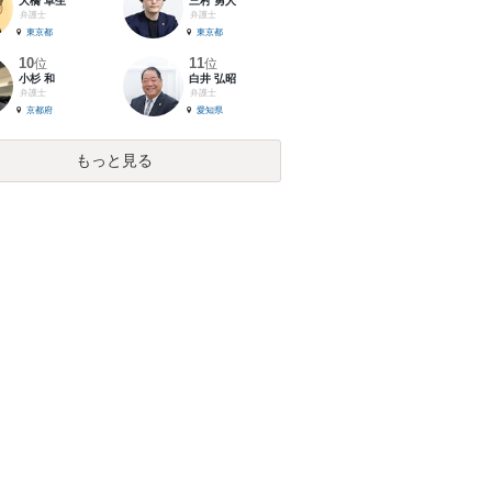
大橋 卓生
三村 勇人
弁護士
弁護士
東京都
東京都
10
11
位
位
小杉 和
白井 弘昭
弁護士
弁護士
京都府
愛知県
もっと見る