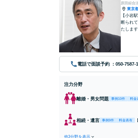
原田綜合
東京
【小岩駅
断られて
たします
動産業界
電話で面談予約
注力分野
離婚・男女問題
事例10件
料金
相続・遺言
事例9件
料金表有
他3分野を表示