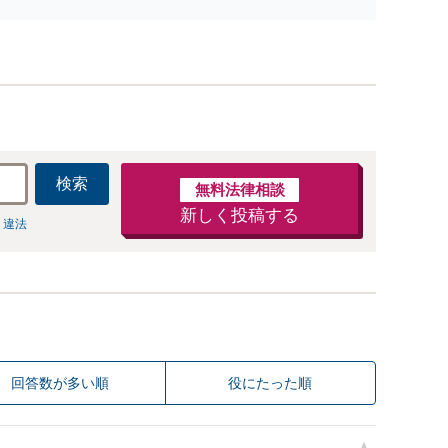
も、気兼ねなくお問い合わせください【メディア出演】
【早朝・夜間・休日対応可】
検索
無料法律相談
新しく投稿する
 違法
回答数が多い順
役にたった順