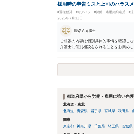
か？ 業務労災の場合は、会社の安全配慮
採用時の申告ミスと上司のハラスメ
（治療費、通院慰謝料、入院費、入院慰謝
#退職勧奨
#セクハラ
#労働・雇用契約違反
#
と思われます。 また、業務労災での第三
2026年7月31日
の賠償責任も考えられます。 労災で支払
えた部分は、会社もしくは、第三者から支
匿名A
弁護士
思います（良い会社でしたら、自ら話して
もしくは対応を最寄りの弁護士にご相談く
ご相談の内容は個別具体的事情を確認しな
弁護士に個別相談をされることをお薦めし
都道府県から労働・雇用に強い弁護
北海道・東北
北海道
青森県
岩手県
宮城県
秋田県
関東
東京都
神奈川県
千葉県
埼玉県
茨城県