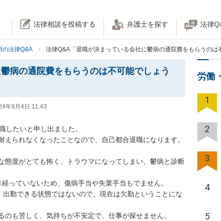
法律相談を投稿する
弁護士を探す
法律Q
の法律Q&A
法律Q&A「退職が決まっている会社に鬱病の通院費をもらうのは
に鬱病の通院費をもらうのは不可能でしょう
労働
1
24年9月4日 11:43
2
したいと申し出ました。

えられなくなったことなので、自己都合退職になります。

3
な態度がとても怖く、トラウマになってしまい、鬱病と診断
経っていないため、傷病手当や失業手当もでません。

4
が、出勤できる状態ではないので、現在は欠勤ということにな
5
のも苦しく、気持ちが不安定で、仕事が探せません。
