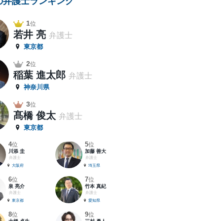
の弁護士ランキング
1
位
若井 亮
弁護士
東京都
2
位
稲葉 進太郎
弁護士
神奈川県
3
位
髙橋 俊太
弁護士
東京都
4
5
位
位
川添 圭
加藤 善大
弁護士
弁護士
大阪府
埼玉県
6
7
位
位
泉 亮介
竹本 真紀
弁護士
弁護士
東京都
愛知県
8
9
位
位