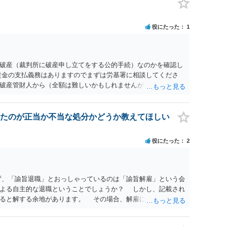
役にたった
1
破産（裁判所に破産申し立てをする公的手続）なのかを確認し
賃金の支払義務はありますのでまずは労基署に相談してくださ
破産管財人から（全額は難しいかもしれませんが）賃金などの
ます。ただし支払までにかなり時間がかかるでしょう。 さら
」という公的機関が未払賃金の立替事業を行っています。詳しく
L 044-431-8663 相談時間：土日祝日を除く9:15～17:0
たのが正当か不当な処分かどうか教えてほしい
未払となった他の従業員の方がいれば一緒に相談してみるといい
役にたった
2
ず、「諭旨退職」とおっしゃっているのは「諭旨解雇」という会
による自主的な退職ということでしょうか？ しかし、記載され
あると解する余地があります。 その場合、解雇には客観的で合
処分が社会通念上相当と認められない限り、解雇は無効です。
勤務先に与えた影響などを具体的に検討しなければ、何とも申