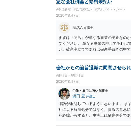
急な会社倒産と給料未払い
#不当解雇
#給与未払い
#アルバイト・パート
2026年8月7日
匿名A
弁護士
まずは「閉店」が単なる事業の廃止なのか
てください。 単なる事業の廃止であれば
い。破産申立てであれば破産手続きの中で
労働債権は他の債務より優先して支払われ
に、「独立行政法人労働者健康安全機構 
は、同機構の＜未払賃金立替払相談コーナー＞ TE
会社からの諭旨退職に同意させられ
0 に相談してみてください。同じように
#正社員・契約社員
でしょう。
2026年8月7日
労働・雇用に強い弁護士
浜田 宏
弁護士
用語が混乱しているように思います。 ま
社による解雇処分ではなく、貴殿の意思
た経緯からすると、事実上は解雇処分で
理的な理由が必要であり、かつ解雇という
結局、貴殿のネット炎上の内容や原因、