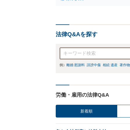
法律Q&Aを探す
例）
離婚 慰謝料
誹謗中傷
相続 遺産
著作物
労働・雇用の法律Q&A
新着順