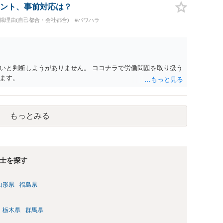
義務違反が認められると解されますので、会社の損害賠償責任
ント、事前対応は？
料、後遺障害慰謝料、逸失利益等）が認められる可能性が高い
退職理由(自己都合・会社都合)
#パワハラ
者行為傷害（同僚の不注意等による事故）の場合は、当該第三者
われた分は、損害額から控除（損益相殺）されますが、それを超
払ってもらうことになります。 会社等との交渉が必要になると
くると思いますが・・・）。極めて専門的な話ですので、詳細
ださい。 以上、ご参考まで。
いと判断しようがありません。 ココナラで労働問題を取り扱う
ます。
もっとみる
士を探す
山形県
福島県
栃木県
群馬県