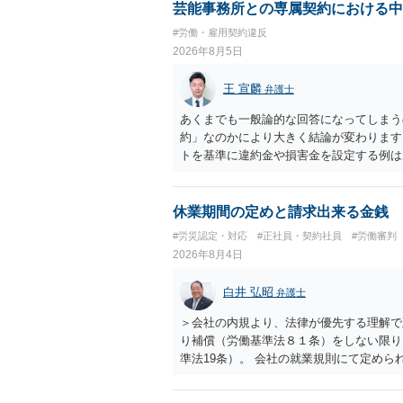
し上げることができません。また、育児
芸能事務所との専属契約における中
する専門的な知識が必要な事案ですので、
#労働・雇用契約違反
2026年8月5日
王 宣麟
弁護士
あくまでも一般論的な回答になってしまう
約」なのかにより大きく結論が変わります
トを基準に違約金や損害金を設定する例は
いう意味ではなく、実際の損害との対応関
になるわけではありません。契約が労働契
なくても、金額が事務所の損害と比べて過
休業期間の定めと請求出来る金銭
般的です。 交渉の方向としては、上限額
#労災認定・対応
#正社員・契約社員
#労働審判
ではなく「合理的な実費・未回収費用のみ
2026年8月4日
内容をレビューしてもらう価値は十分にあ
として労働者性があるか、解除事由が双方
白井 弘昭
弁護士
う複数論点に分かれます。契約前なら、交
え、後から争うよりコストを抑えやすいの
＞会社の内規より、法律が優先する理解で
す。 ・事務所側の解除でも、解除理由に
り補償（労働基準法８１条）をしない限り
とはあります。ただし、事務所側が一方的
準法19条）。 会社の就業規則にて定め
性を欠くとして争いやすいです。逆に、タ
適用はありませんので、ご安心ください。
される可能性はあります。
たります。 ＞労災の休業補償と、所得補