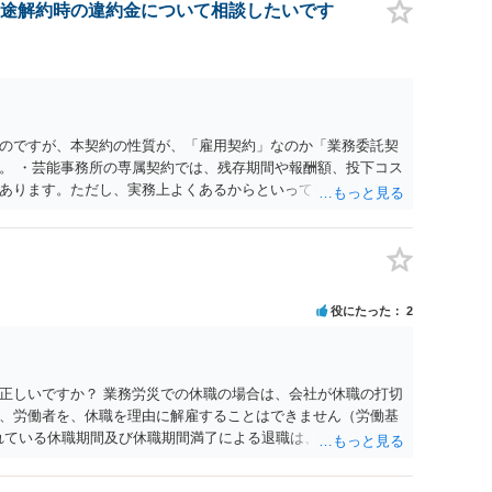
休業法関係の問題もあるかもしれません。 ある程度労働法に関
途解約時の違約金について相談したいです
一度、お近くの弁護士にご相談下さい。
のですが、本契約の性質が、「雇用契約」なのか「業務委託契
。 ・芸能事務所の専属契約では、残存期間や報酬額、投下コス
あります。ただし、実務上よくあるからといって当然に適法と
係や合理性が重要です。 ・違約金に上限がなくても、常に有効
約に近い実態なら労基法16条で無効となる余地があり、そうで
大なら無効や減額が争点になります。 ・契約前の修正交渉は一
を設ける、実損害ベースにする、算定根拠を明確化する、違約金
」に限定する、などが典型です。 ・弁護士に契約前に契約書の
役にたった
2
ると思われます。 争点は、契約類型が雇用か業務委託か、実態
にどう定められているか、違約金の算定根拠が合理的か、とい
渉のパワーバランスの問題もありますが、修正余地があるう
で、資料等を持参の上弁護士に確認されることをお勧めしま
正しいですか？ 業務労災での休職の場合は、会社が休職の打切
よってはタレント側に損害賠償が発生する建付けになっているこ
、労働者を、休職を理由に解雇することはできません（労働基
に解除したのにタレントへ違約金を課す設計は、合理性や対価
られている休職期間及び休職期間満了による退職は、業務労災への
レント側の重大な契約違反がある場合は、実損害の範囲で請求
 仮に会社が打切り補償をせずに解雇した場合は、不当解雇に当
償保険の保険金とは別に、受け取れる金銭はありますでしょう