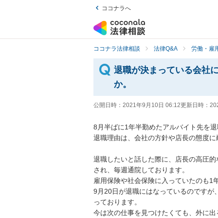
ココナラへ
ココナラ法律相談
法律Q&A
労働・雇用
退職が決まっている会社
か。
公開日時：
2021年9月10日 06:12
更新日時：
20
8月半ばに1年半勤めたアルバイト先を退職
退職理由は、会社の方針や店長の態度に耐
退職したいと話した際に、店長の高圧的
され、毎週通院しております。

雇用保険や社会保険に入っていたのも1年
9月20日が退職にはなっているのです
っております。

今は次の仕事を見つけたくても、外に出る