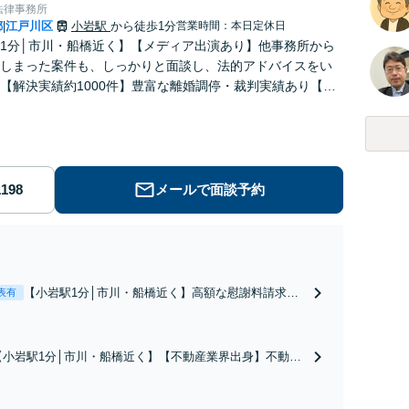
法律事務所
都
江戸川区
小岩駅
から徒歩1分
営業時間：本日定休日
|
1分│市川・船橋近く】【メディア出演あり】他事務所から
しまった案件も、しっかりと面談し、法的アドバイスをい
【解決実績約1000件】豊富な離婚調停・裁判実績あり【不
出身】豊富な専門知識あり
メールで面談予約
【小岩駅1分│市川・船橋近く】高額な慰謝料請求の
表有
回避、裁判提起前の和解、子の認知と養育費請求な
ど実績多数【不動産業界出身】知見を活かし、持ち
家の財産分与に対応！離婚に関するお悩みは、お気
【小岩駅1分│市川・船橋近く】【不動産業界出身】不動産
軽にご相談ください【メディア出演】【早朝・夜間
を含む複雑な相続の手続き、遺言書作成に強みあり！【江
対応可】
戸川区内出張サービス実施中】来所が難しい地域の皆さま