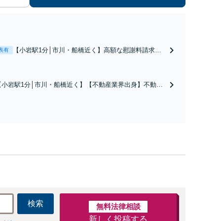
【小岩駅1分│市川・船橋近く】高額な慰謝料請求の
表有
回避、裁判提起前の和解、子の認知と養育費請求な
ど実績多数【不動産業界出身】知見を活かし、持ち
家の財産分与に対応！離婚に関するお悩みは、お気
【小岩駅1分│市川・船橋近く】【不動産業界出身】不動産
軽にご相談ください【メディア出演】【早朝・夜間
を含む複雑な相続の手続き、遺言書作成に強みあり！【江
対応可】
戸川区内出張サービス実施中】来所が難しい地域の皆さま
も、気兼ねなくお問い合わせください【メディア出演】
【早朝・夜間・休日対応可】
検索
無料法律相談
新しく投稿する