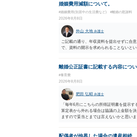
婚姻費用減額について。
#婚姻費用(別居中の生活費など)
#離婚の慰謝料
2026年8月8日
外山 大地
弁護士
ご記載の通り、年収資料を提出せずに合意
で、資料の開示を求められることないとい
離婚公正証書に記載する内容につい
#養育費
2026年8月8日
肥田 弘昭
弁護士
「毎年6月にこちらの所得証明書を提示す
算定表から外れる場合は協議の上金額を決
ますので妥当とまでは言えないかと思いま
議の上増減出来る」と「通知義務に勤務先
く事になり、上記のような文言が無くても
か？との点はそのとおりかと思います。養
配偶者が他界した場合の遺産相続