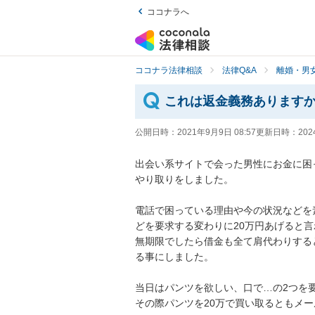
ココナラへ
ココナラ法律相談
法律Q&A
離婚・男
これは返金義務あります
公開日時：
2021年9月9日 08:57
更新日時：
202
出会い系サイトで会った男性にお金に困
やり取りをしました。

電話で困っている理由や今の状況などを
どを要求する変わりに20万円あげると言わ
無期限でしたら借金も全て肩代わりする
る事にしました。

当日はパンツを欲しい、口で…の2つを要
その際パンツを20万で買い取るともメール