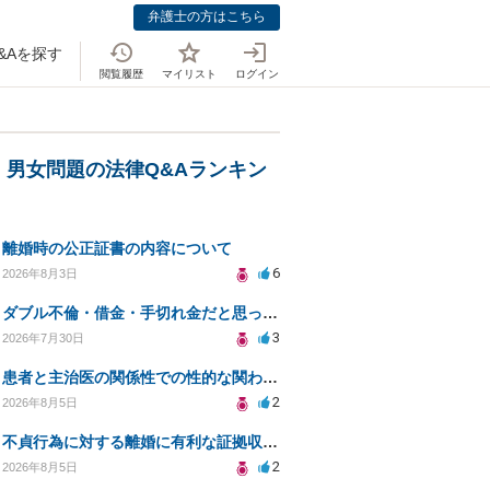
弁護士の方はこちら
&Aを探す
閲覧履歴
マイリスト
ログイン
・男女問題の法律Q&Aランキン
離婚時の公正証書の内容について
6
2026年8月3日
ダブル不倫・借金・手切れ金だと思っていたお金を1年後いまさら脅迫罪として通知書が来てまとめて請求
3
2026年7月30日
患者と主治医の関係性での性的な関わりからのトラブル
2
2026年8月5日
不貞行為に対する離婚に有利な証拠収集方法と法的手続きについて
2
2026年8月5日