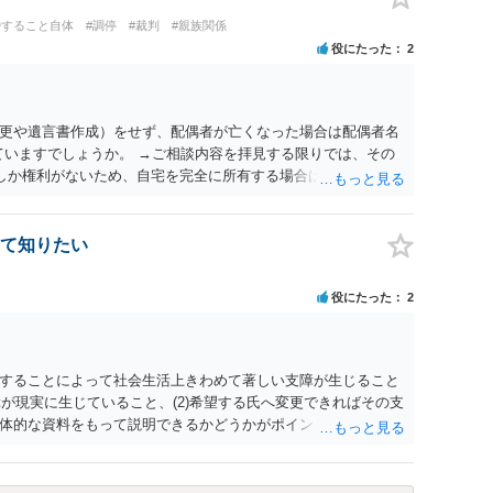
。
婚すること自体
#調停
#裁判
#親族関係
役にたった
2
更や遺言書作成）をせず、配偶者が亡くなった場合は配偶者名
ていますでしょうか。 →ご相談内容を拝見する限りでは、その
２しか権利がないため、自宅を完全に所有する場合は、他の相続
の支払いが必要になります。
て知りたい
役にたった
2
することによって社会生活上きわめて著しい支障が生じること
障が現実に生じていること、(2)希望する氏へ変更できればその支
体的な資料をもって説明できるかどうかがポイントです。 記録
上記(1)と(2)を説明できる資料は全て（ただし理路整然に）提
ュバック」とのことなので、例えば、医学上確立されているPT
う資料の提出が必要になってくるように思います。 精神的・心