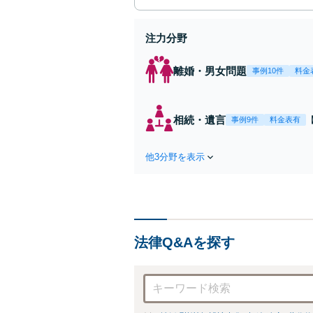
注力分野
離婚・男女問題
事例10件
料金
相続・遺言
事例9件
料金表有
他3分野を表示
法律Q&Aを探す