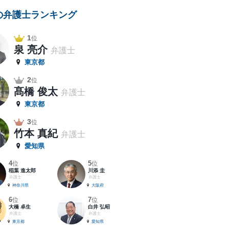
の弁護士ランキング
1
位
泉 亮介
弁護士
東京都
2
位
髙橋 俊太
弁護士
東京都
3
位
竹本 真紀
弁護士
愛知県
4
5
位
位
稲葉 進太郎
川添 圭
弁護士
弁護士
神奈川県
大阪府
6
7
位
位
大橋 卓生
白井 弘昭
弁護士
弁護士
東京都
愛知県