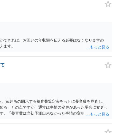
ができれば、お互いの年収額を伝える必要はなくなりますの
えます。
て
る。裁判所の開示する養育費算定表をもとに養育費を見直し、
める」との点ですが、通常は事情の変更があった場合に変更し
す。「養育費は当初予測出来なかった事情の変更により双方協
」が含まれているので、私に収入が入った事は相手に通知が行
養育費の見直しは適宜出来るかと思うのですが違うのでしょう
育費は事情の変更があった場合に変更するので毎年見直すこと