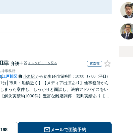
和幸
弁護士
インタビューを見る
東京都
法律事務所
都
江戸川区
小岩駅
から徒歩1分
営業時間：10:00~17:00（平日）
|
1分│市川・船橋近く】【メディア出演あり】他事務所から
しまった案件も、しっかりと面談し、法的アドバイスをい
【解決実績約1000件】豊富な離婚調停・裁判実績あり【不
出身】豊富な専門知識あり
メールで面談予約