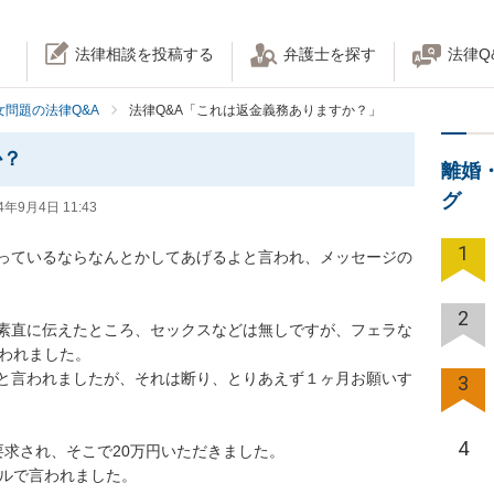
法律相談を投稿する
弁護士を探す
法律Q
女問題の法律Q&A
法律Q&A「これは返金義務ありますか？」
か？
離婚
グ
4年9月4日 11:43
1
っているならなんとかしてあげるよと言われ、メッセージの
2
素直に伝えたところ、セックスなどは無しですが、フェラな
れました。

と言われましたが、それは断り、とりあえず１ヶ月お願いす
3
4
求され、そこで20万円いただきました。

で言われました。
