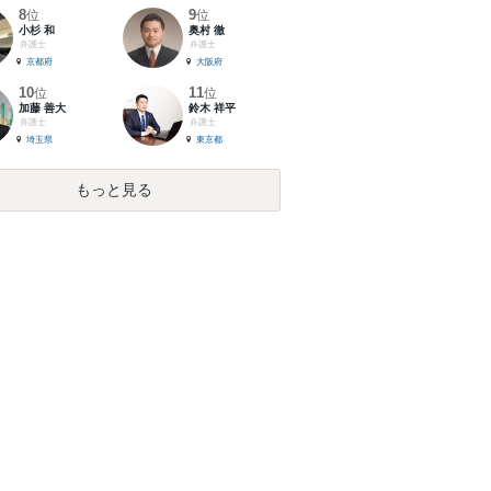
8
9
位
位
小杉 和
奥村 徹
弁護士
弁護士
京都府
大阪府
10
11
位
位
加藤 善大
鈴木 祥平
弁護士
弁護士
埼玉県
東京都
もっと見る