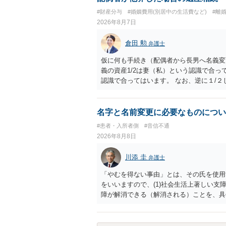
はあまりないです。ご参考にしてください
#財産分与
#婚姻費用(別居中の生活費など)
#離
2026年8月7日
倉田 勲
弁護士
仮に何も手続き（配偶者から長男へ名義変
義の資産1/2は妻（私）という認識で合っ
認識で合ってはいます。 なお、逆に１/
人に対して自宅の評価額の１/２の代償金
名字と名前変更に必要なものについ
#患者・入所者側
#音信不通
2026年8月8日
川添 圭
弁護士
「やむを得ない事由」とは、その氏を使用
をいいますので、(1)社会生活上著しい支
障が解消できる（解消される）ことを、具
中に現れた一切の事情が判断対象ですので、
出することが必要になります。「フラッシ
SDの診断基準に合致した説明とそれに沿