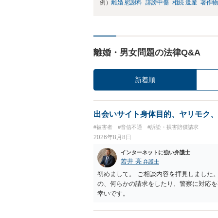
例）
離婚 慰謝料
誹謗中傷
相続 遺産
著作物
離婚・男女問題の法律Q&A
新着順
出会いサイト身体目的、ヤリモク、
#被害者
#音信不通
#訴訟・損害賠償請求
2026年8月8日
インターネットに強い弁護士
若井 亮
弁護士
初めまして。 ご相談内容を拝見しました
の、何らかの請求をしたり、警察に対応を
幸いです。