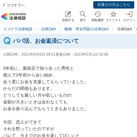
弁護士の方はこちら
ココナラへ
投稿する
探す
閲覧履歴
マイリスト
ログイン
ココナラ法律相談
法律Q&A
離婚・男女問題の法律Q&A
法律Q&A
パパ活、お金返済について
公開日時：
2021年9月6日 08:51
更新日時：
2023年5月1日 03:08
3年前に、風俗店で知り合った男性と

個人で2年前から会い始め

会う度にお金を支援してもらっていました。

からだの関係もあります。

どうしても厳しい月や欲しいものの

金額が大きいときは会わなくても

お金を振り込んでもらうときもありました。

今回、恋人ができて

それを黙っていたのですが

バレて、今までのお金を返してほしいと
