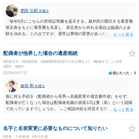
肥田 弘昭
弁護士
「毎年6月にこちらの所得証明書を提示する。裁判所の開示する養育費
算定表をもとに養育費を見直し、算定表から外れる場合は協議の上金
額を決める」との点ですが、通常は事情の変更があった場合に変更し
ますので妥当とまでは言えないかと思います。「養育費は当初予測出
来なかった事情の変更により双方協議の上増減出来る」と「通知義務
に勤務先」が含まれているので、私に収入が入った事は相手に通知が
配偶者が他界した場合の遺産相続
行く事になり、上記のような文言が無くても養育費の見直しは適宜出
#財産分与
#親族関係
#婚姻費用(別居中の生活費など)
#離婚すること自体
来るかと思うのですが違うのでしょうか？との点はそのとおりかと思
#調停
#裁判
います。養育費は事情の変更があった場合に変更するので毎年見直す
2026年8月7日
役にたった
2
ことはあまりないです。ご参考にしてください。
倉田 勲
弁護士
仮に何も手続き（配偶者から長男へ名義変更や遺言書作成）をせず、
配偶者が亡くなった場合は配偶者名義の資産1/2は妻（私）という認識
で合っていますでしょうか。 →ご相談内容を拝見する限りでは、その
認識で合ってはいます。 なお、逆に１/２しか権利がないため、自宅を
完全に所有する場合は、他の相続人に対して自宅の評価額の１/２の代
償金の支払いが必要になります。
名字と名前変更に必要なものについて知りたい
#患者・入所者側
#音信不通