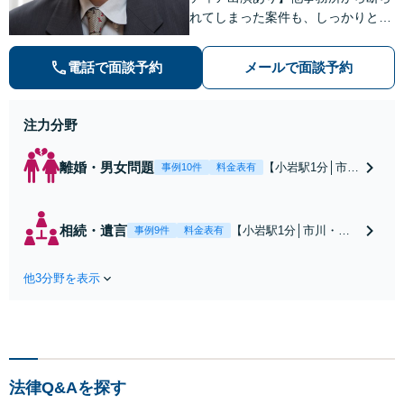
れてしまった案件も、しっかりと面
談し、法的アドバイスをいたします
【解決実績約1000件】豊富な離婚調
電話で面談予約
メールで面談予約
停・裁判実績あり【不動産業界出
身】豊富な専門知識あり
注力分野
離婚・男女問題
【小岩駅1分│市
事例10件
料金表有
川・船橋近く】高
額な慰謝料請求の
回避、裁判提起前
相続・遺言
【小岩駅1分│市川・船
事例9件
料金表有
の和解、子の認知
橋近く】【不動産業界
と養育費請求など
出身】不動産を含む複
実績多数【不動産
他3分野を表示
雑な相続の手続き、遺
業界出身】知見を
言書作成に強みあり！
活かし、持ち家の
【江戸川区内出張サー
財産分与に対応！
ビス実施中】来所が難
離婚に関するお悩
しい地域の皆さまも、
みは、お気軽にご
気兼ねなくお問い合わ
相談ください【メ
法律Q&Aを探す
せください【メディア
ディア出演】【早