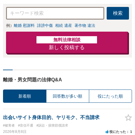
出演】【早朝・夜間・
朝・夜間対応可】
休日対応可】
検索
例）
離婚 慰謝料
誹謗中傷
相続 遺産
著作物 違法
無料法律相談
新しく投稿する
離婚・男女問題の法律Q&A
新着順
回答数が多い順
役にたった順
出会いサイト身体目的、ヤリモク、不当請求
#被害者
#音信不通
#訴訟・損害賠償請求
2026年8月8日
役にたった
1