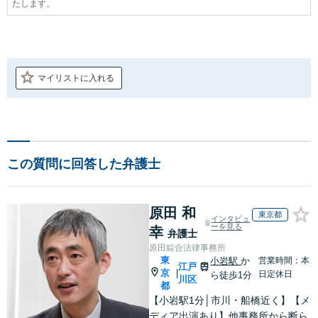
たします。
マイリストに入れる
この質問に回答した弁護士
原田 和
東京都
インタビュ
ーを見る
幸
弁護士
原田綜合法律事務所
東
小岩駅
か
営業時間：本
江戸
京
|
日定休日
ら徒歩1分
川区
都
【小岩駅1分│市川・船橋近く】【メ
ディア出演あり】他事務所から断ら