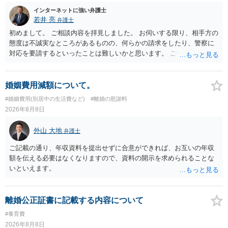
インターネットに強い弁護士
若井 亮
弁護士
初めまして。 ご相談内容を拝見しました。 お伺いする限り、相手方の
態度は不誠実なところがあるものの、何らかの請求をしたり、警察に
対応を要請するといったことは難しいかと思います。 ご参考になれば
幸いです。
婚姻費用減額について。
#婚姻費用(別居中の生活費など)
#離婚の慰謝料
2026年8月8日
外山 大地
弁護士
ご記載の通り、年収資料を提出せずに合意ができれば、お互いの年収
額を伝える必要はなくなりますので、資料の開示を求められることな
いといえます。
離婚公正証書に記載する内容について
#養育費
2026年8月8日