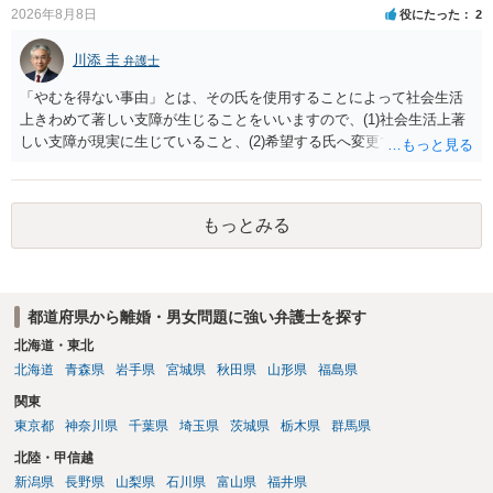
2026年8月8日
役にたった
2
川添 圭
弁護士
「やむを得ない事由」とは、その氏を使用することによって社会生活
上きわめて著しい支障が生じることをいいますので、(1)社会生活上著
しい支障が現実に生じていること、(2)希望する氏へ変更できればその
支障が解消できる（解消される）ことを、具体的な資料をもって説明
できるかどうかがポイントです。 記録中に現れた一切の事情が判断対
象ですので、上記(1)と(2)を説明できる資料は全て（ただし理路整然
もっとみる
に）提出することが必要になります。「フラッシュバック」とのこと
なので、例えば、医学上確立されているPTSDの診断基準に合致した説
明とそれに沿う資料の提出が必要になってくるように思います。 精神
的・心理的な理由の氏変更は様々な意味でハードルがかなり高く、弁
都道府県から離婚・男女問題に強い弁護士を探す
護士へ依頼しても苦労することが強く予想されるところです。、もし
本人申立てをお考えであれば、医学知識はもちろん法律知識も要求さ
北海道・東北
れますので、性急な申立てをせず、知識と資料をしっかりと揃えて、
北海道
青森県
岩手県
宮城県
秋田県
山形県
福島県
万全の体制で申立てに臨んだ方がよいと思われます。
関東
東京都
神奈川県
千葉県
埼玉県
茨城県
栃木県
群馬県
北陸・甲信越
新潟県
長野県
山梨県
石川県
富山県
福井県