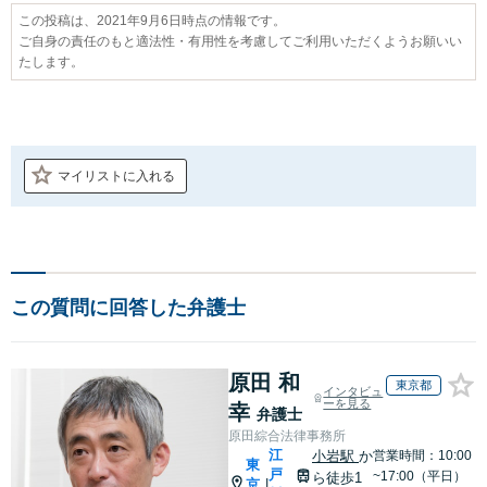
この投稿は、2021年9月6日時点の情報です。
ご自身の責任のもと適法性・有用性を考慮してご利用いただくようお願いい
たします。
マイリストに入れる
この質問に回答した弁護士
原田 和
東京都
インタビュ
ーを見る
幸
弁護士
原田綜合法律事務所
江
小岩駅
か
営業時間：10:00
東
戸
~17:00（平日）
ら徒歩1
京
|