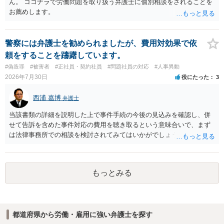
は、第三者から支払ってもらうことになります。 会社等との交渉が必
ん。 ココナラで労働問題を取り扱う弁護士に個別相談をされることを
要になると思います（良い会社でしたら、自ら話してくると思います
お薦めします。
が・・・）。極めて専門的な話ですので、詳細もしくは対応を最寄り
の弁護士にご相談ください。 以上、ご参考まで。
警察には弁護士を勧められましたが、費用対効果で依
頼をすることを躊躇しています。
#偽造罪
#被害者
#正社員・契約社員
#問題社員の対応
#人事異動
2026年7月30日
役にたった
3
西浦 嘉博
弁護士
当該書類の詳細を説明した上で事件手続の今後の見込みを確認し、併
せて告訴を含めた事件対応の費用を聴き取るという意味合いで、まず
は法律事務所での相談を検討されてみてはいかがでしょうか。 上記、
ご参考ください。
もっとみる
都道府県から労働・雇用に強い弁護士を探す