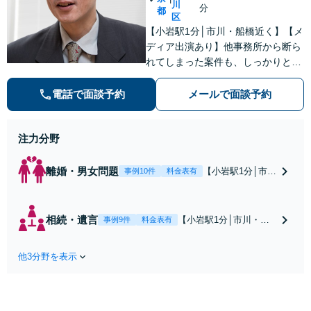
川
分
都
区
【小岩駅1分│市川・船橋近く】【メ
ディア出演あり】他事務所から断ら
れてしまった案件も、しっかりと面
談し、法的アドバイスをいたします
【解決実績約1000件】豊富な離婚調
電話で面談予約
メールで面談予約
停・裁判実績あり【不動産業界出
身】豊富な専門知識あり
注力分野
離婚・男女問題
【小岩駅1分│市
事例10件
料金表有
川・船橋近く】高
額な慰謝料請求の
回避、裁判提起前
相続・遺言
【小岩駅1分│市川・船
事例9件
料金表有
の和解、子の認知
橋近く】【不動産業界
と養育費請求など
出身】不動産を含む複
実績多数【不動産
他3分野を表示
雑な相続の手続き、遺
業界出身】知見を
言書作成に強みあり！
活かし、持ち家の
【江戸川区内出張サー
財産分与に対応！
ビス実施中】来所が難
離婚に関するお悩