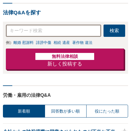
しい地域の皆さまも、
みは、お気軽にご
気兼ねなくお問い合わ
相談ください【メ
法律Q&Aを探す
せください【メディア
ディア出演】【早
出演】【早朝・夜間・
朝・夜間対応可】
休日対応可】
検索
例）
離婚 慰謝料
誹謗中傷
相続 遺産
著作物 違法
無料法律相談
新しく投稿する
労働・雇用の法律Q&A
新着順
回答数が多い順
役にたった順