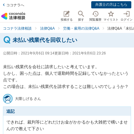
弁護士の方はこちら
ココナラへ
投稿する
探す
閲覧履歴
マイリスト
ログイン
ココナラ法律相談
法律Q&A
労働・雇用の法律Q&A
法律Q&A「未
未払い残業代を回収したい
公開日時：
2021年9月6日 09:14
更新日時：
2021年9月6日 23:26
未払い残業代を会社に請求したいと考えています。

しかし、困った点は、個人で退勤時間を記録していなかったという
点です。

この場合は、未払い残業代を請求することは難しいのでしょうか？
大隈しげる さん
追記
できれば、裁判等にどれだけお金がかかるかも大雑把で構いませ
んので教えて下さい