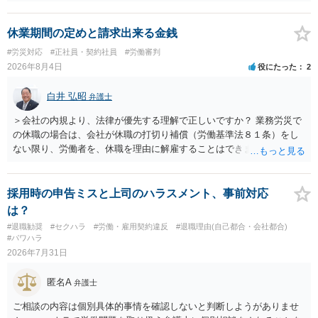
コストを基準に違約金や損害金を設定する例はあります。ただし、実
務上よくあるからといって当然に適法という意味ではなく、実際の損
害との対応関係や合理性が重要です。 ・違約金に上限がなくても、常
休業期間の定めと請求出来る金銭
に有効になるわけではありません。契約が労働契約に近い実態なら労
#労災対応
#正社員・契約社員
#労働審判
基法16条で無効となる余地があり、そうでなくても、金額が事務所の
2026年8月4日
役にたった
2
損害と比べて過大なら無効や減額が争点になります。 ・契約前の修正
交渉は一般的です。 交渉の方向としては、上限額を設ける、実損害ベ
白井 弘昭
弁護士
ースにする、算定根拠を明確化する、違約金ではなく「合理的な実
費・未回収費用のみ」に限定する、などが典型です。 ・弁護士に契約
＞会社の内規より、法律が優先する理解で正しいですか？ 業務労災で
前に契約書の内容をレビューしてもらう価値は十分にあると思われま
の休職の場合は、会社が休職の打切り補償（労働基準法８１条）をし
す。 争点は、契約類型が雇用か業務委託か、実態として労働者性があ
ない限り、労働者を、休職を理由に解雇することはできません（労働
るか、解除事由が双方にどう定められているか、違約金の算定根拠が
基準法19条）。 会社の就業規則にて定められている休職期間及び休職
合理的か、という複数論点に分かれます。契約前なら、交渉のパワー
期間満了による退職は、業務労災への適用はありませんので、ご安心
バランスの問題もありますが、修正余地があるうえ、後から争うより
ください。 仮に会社が打切り補償をせずに解雇した場合は、不当解雇
採用時の申告ミスと上司のハラスメント、事前対応
コストを抑えやすいので、資料等を持参の上弁護士に確認されること
に当たります。 ＞労災の休業補償と、所得補償保険の保険金とは別
は？
をお勧めします。 ・事務所側の解除でも、解除理由によってはタレン
に、受け取れる金銭はありますでしょうか？ 業務労災の場合は、会社
#退職勧奨
#セクハラ
#労働・雇用契約違反
#退職理由(自己都合・会社都合)
ト側に損害賠償が発生する建付けになっていることはあります。ただ
の安全配慮義務違反が認められると解されますので、会社の損害賠償
#パワハラ
し、事務所側が一方的に解除したのにタレントへ違約金を課す設計
責任（治療費、通院慰謝料、入院費、入院慰謝料、後遺障害慰謝料、
2026年7月31日
は、合理性や対価性を欠くとして争いやすいです。逆に、タレント側
逸失利益等）が認められる可能性が高いと思われます。 また、業務労
の重大な契約違反がある場合は、実損害の範囲で請求される可能性は
災での第三者行為傷害（同僚の不注意等による事故）の場合は、当該
匿名A
弁護士
あります。
第三者の賠償責任も考えられます。 労災で支払われた分は、損害額か
ら控除（損益相殺）されますが、それを超えた部分は、会社もしく
ご相談の内容は個別具体的事情を確認しないと判断しようがありませ