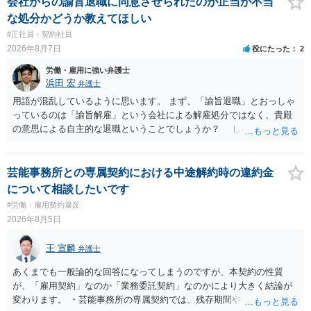
会社からの諭旨退職に同意させられたのが正当か不当
な処分かどうか教えてほしい
#正社員・契約社員
2026年8月7日
役にたった
2
労働・雇用に強い弁護士
浜田 宏
弁護士
用語が混乱しているように思います。 まず、「諭旨退職」とおっしゃ
っているのは「諭旨解雇」という会社による解雇処分ではなく、貴殿
の意思による自主的な退職ということでしょうか？ しかし、記載さ
れた経緯からすると、事実上は解雇処分であると解する余地がありま
す。 その場合、解雇には客観的で合理的な理由が必要であり、かつ
解雇という処分が社会通念上相当と認められない限り、解雇は無効で
芸能事務所との専属契約における中途解約時の違約金
す。 結局、貴殿のネット炎上の内容や原因、勤務先に与えた影響な
について相談したいです
どを具体的に検討しなければ、何とも申し上げることができません。
#労働・雇用契約違反
また、育児休業法関係の問題もあるかもしれません。 ある程度労働
2026年8月5日
法に関する専門的な知識が必要な事案ですので、一度、お近くの弁護
士にご相談下さい。
王 宣麟
弁護士
あくまでも一般論的な回答になってしまうのですが、本契約の性質
が、「雇用契約」なのか「業務委託契約」なのかにより大きく結論が
変わります。 ・芸能事務所の専属契約では、残存期間や報酬額、投下