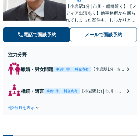
【小岩駅1分│市川・船橋近く】【メ
ディア出演あり】他事務所から断ら
れてしまった案件も、しっかりと面
談し、法的アドバイスをいたします
【解決実績約1000件】豊富な離婚調
電話で面談予約
メールで面談予約
停・裁判実績あり【不動産業界出
身】豊富な専門知識あり
注力分野
離婚・男女問題
【小岩駅1分│市
事例10件
料金表有
川・船橋近く】高
額な慰謝料請求の
回避、裁判提起前
相続・遺言
【小岩駅1分│市川・船
事例9件
料金表有
の和解、子の認知
橋近く】【不動産業界
と養育費請求など
出身】不動産を含む複
実績多数【不動産
他3分野を表示
雑な相続の手続き、遺
業界出身】知見を
言書作成に強みあり！
活かし、持ち家の
【江戸川区内出張サー
財産分与に対応！
ビス実施中】来所が難
離婚に関するお悩
しい地域の皆さまも、
みは、お気軽にご