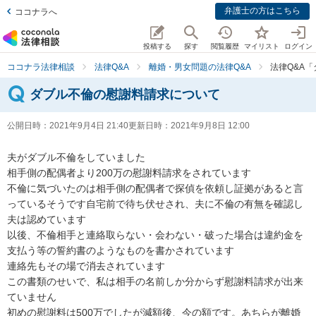
弁護士の方はこちら
ココナラへ
投稿する
探す
閲覧履歴
マイリスト
ログイン
ココナラ法律相談
法律Q&A
離婚・男女問題の法律Q&A
法律Q&A
ダブル不倫の慰謝料請求について
公開日時：
2021年9月4日 21:40
更新日時：
2021年9月8日 12:00
夫がダブル不倫をしていました

相手側の配偶者より200万の慰謝料請求をされています

不倫に気づいたのは相手側の配偶者で探偵を依頼し証拠があると言
っているそうです自宅前で待ち伏せされ、夫に不倫の有無を確認し
夫は認めています

以後、不倫相手と連絡取らない・会わない・破った場合は違約金を
支払う等の誓約書のようなものを書かされています

連絡先もその場で消去されています

この書類のせいで、私は相手の名前しか分からず慰謝料請求が出来
ていません

初めの慰謝料は500万でしたが減額後、今の額です。あちらが離婚