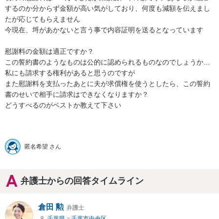
するのか分からず金額が高い気がしており、何度も減額を伝えまし
たが応じてもらえません

今現在、埒があかないと言う事で内容証明を送るとなっています

慰謝料の金額は適正ですか？

この誓約書のようなものは公的に認められるものなのでしょうか…
私にも請求する権利があると思うのですが

また慰謝料を支払ったあとに夫が求償権を使うとしたら、この誓約
書のせいで相手に請求はできなくなりますか？

どうすべるのがベストか教えて下さい

匿名希望 さん
弁護士からの回答タイムライン
倉田 勲
弁護士
千葉県
>
千葉市中央区