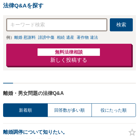
気兼ねなくお問い合わ
相談ください【メ
法律Q&Aを探す
せください【メディア
ディア出演】【早
出演】【早朝・夜間・
朝・夜間対応可】
休日対応可】
検索
例）
離婚 慰謝料
誹謗中傷
相続 遺産
著作物 違法
無料法律相談
新しく投稿する
離婚・男女問題の法律Q&A
新着順
回答数が多い順
役にたった順
離婚調停について知りたい。