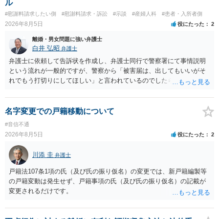
ル
#慰謝料請求したい側
#慰謝料請求・訴訟
#示談
#産婦人科
#患者・入所者側
2026年8月5日
役にたった
2
離婚・男女問題に強い弁護士
白井 弘昭
弁護士
弁護士に依頼して告訴状を作成し、弁護士同行で警察署にて事情説明
という流れが一般的ですが、警察から「被害届は、出してもいいがそ
れでもう打切りにしてほしい」と言われているのでしたら、あまり結
論は変わらないかもしれないですね。 所轄の警察を飛び越えて、直接
検察庁に訴えるのもありかもしれないですが、実際に捜査をするの
は、結局所轄だと思われますので、やはり結論は変わらないかもしれ
名字変更での戸籍移動について
ないです。 一度、最寄りの「刑事に強い」とうたっている弁護士に相
#音信不通
談してみてはいかがでしょうか。 以上、ご参考まで。
2026年8月5日
役にたった
2
川添 圭
弁護士
戸籍法107条1項の氏（及び氏の振り仮名）の変更では、新戸籍編製等
の戸籍変動は発生せず、戸籍事項の氏（及び氏の振り仮名）の記載が
変更されるだけです。