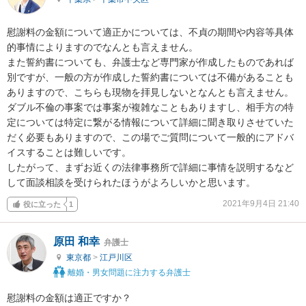
慰謝料の金額について適正かについては、不貞の期間や内容等具体
的事情によりますのでなんとも言えません。

また誓約書についても、弁護士など専門家が作成したものであれば
別ですが、一般の方が作成した誓約書については不備があることも
ありますので、こちらも現物を拝見しないとなんとも言えません。

ダブル不倫の事案では事案が複雑なこともありますし、相手方の特
定については特定に繋がる情報について詳細に聞き取りさせていた
だく必要もありますので、この場でご質問について一般的にアドバ
イスすることは難しいです。

したがって、まずお近くの法律事務所で詳細に事情を説明するなど
して面談相談を受けられたほうがよろしいかと思います。
2021年9月4日 21:40
役に立った
1
原田 和幸
弁護士
東京都
>
江戸川区
離婚・男女問題に注力する弁護士
慰謝料の金額は適正ですか？
