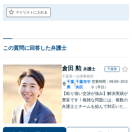
マイリストに入れる
この質問に回答した弁護士
倉田 勲
弁護士
千葉県
千葉第一法律事務所
千葉
千葉市中
営業時間：09:00~20:0
|
県
央区
0（平日）
【粘り強い交渉が強み】解決実績が
豊富です！複雑な問題には、複数の
弁護士とチームを組んで対応いたし
ます。【安心・分かりやすい料金体
系】些細なお悩みにも、丁寧に寄り
添い、不安を軽減します。まずはお