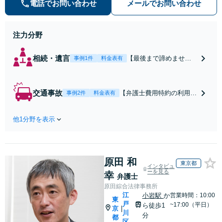
気軽にご相談ください。
電話でお問い合わせ
メールでお問い合わせ
注力分野
相続・遺言
【最後まで諦めませ
事例1件
料金表有
ん】親族間の交渉、複
雑な手続き、全て対応
します！不利な条件で
交通事故
【弁護士費用特約の利用＆
事例2件
料金表有
合意してしまう前にご
Zoom相談可】【死亡・骨
相談ください。【土
折・後遺障害・むち打ち
地・不動産】長期化し
他1分野を表示
等】交通事故でご家族がな
ている問題もできる限
くなってしまった方やお怪
り円滑な交渉へと導き
我された方はまずご相談く
ます。事業承継／相続
ださい。ご自身での対応で
放棄も対応可能。【JR
原田 和
は損をしてしまうかもしれ
東京都
インタビュ
千葉駅近く】駐車場あ
ません。代わりに交渉・手
ーを見る
幸
弁護士
り
続きをし、負担を軽減。
原田綜合法律事務所
江
小岩駅
か
営業時間：10:00
東
戸
~17:00（平日）
ら徒歩1
京
|
川
分
都
区