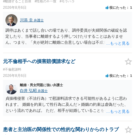
#離婚すること自体
#性格の不一致
#モラハラ
2026年8月6日
役にたった
1
川添 圭
弁護士
調停はあくまで話し合いの場であり、調停委員が夫婦関係の破綻を認
定したり、当事者に離婚するよう押しつけたりすることはありませ
ん。つまり、「夫が絶対に離婚に合意しない場合は不成立になり」、
離婚訴訟を提起して離婚を命じる判決を得て確定しなければ離婚はで
きません。 調停段階での離婚成立を希望するなら、夫が離婚に前向き
になるような条件提示をする等、模索するほかありません（極端な話
元不倫相手への損害賠償請求など
をいえば、夫から「この条件なら離婚してもよい」として提示された
#不倫慰謝料
条件を全部丸呑みする、という方法しかないかもしれません）。た
2026年8月6日
役にたった
1
だ、離婚訴訟をしたくないという考えを見透かされてしまうと、逆に
足下を見られてしまいますので、注意する必要があります。 夫が離婚
離婚・男女問題に強い弁護士
に抵抗する可能性が高いのであれば、むしろ淡々と調停不成立にして
白井 弘昭
弁護士
離婚訴訟で離婚原因を主張し、判決へ持っていく方が近道であること
貞操権侵害（不法行為）で慰謝料請求できる可能性があるように思わ
も少なくありません。見通し等を含め、弁護士へ相談・依頼した方が
れます。 婚姻を約束して性行為に及んだ＞婚姻の約束は虚偽だった、
よいと思います。
という流れであれば。 ただ、相手が結婚していることを知って行為に
及んでいるのであれば、婚姻できないことについて相談者さんの帰責
性も認められそうですので、あまり慰謝料は高額にならないように思
われます。 一度、最寄りの弁護士に相談してみてください。
患者と主治医の関係性での性的な関わりからのトラブ