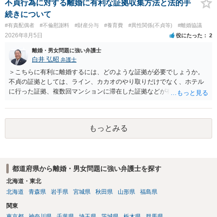
不貞行為に対する離婚に有利な証拠収集方法と法的手
続きについて
#有責配偶者
#不倫慰謝料
#財産分与
#養育費
#異性関係(不貞等)
#離婚協議
2026年8月5日
役にたった
2
離婚・男女問題に強い弁護士
白井 弘昭
弁護士
＞こちらに有利に離婚するには、どのような証拠が必要でしょうか。
不貞の証拠としては、ライン、カカオのやり取りだけでなく、ホテル
に行った証拠、複数回マンションに滞在した証拠などが有効です。 不
貞の証拠があれば、離婚をさらに有利に進める（離婚したい時期に離
婚する、慰謝料をとるなど）ことができると思われます。 ただし、不
貞発覚後、長期間同居を続けると、不貞を許したとの評価につながる
もっとみる
場合がありますので、ご注意ください。 以上、ご参考まで。
都道府県から離婚・男女問題に強い弁護士を探す
北海道・東北
北海道
青森県
岩手県
宮城県
秋田県
山形県
福島県
関東
東京都
神奈川県
千葉県
埼玉県
茨城県
栃木県
群馬県