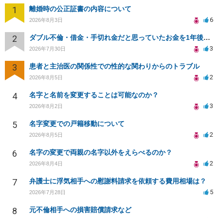
1
離婚時の公正証書の内容について
6
2026年8月3日
2
ダブル不倫・借金・手切れ金だと思っていたお金を1年後いまさら脅迫罪として通知書が来てまとめて請求
3
2026年7月30日
3
患者と主治医の関係性での性的な関わりからのトラブル
2
2026年8月5日
4
名字と名前を変更することは可能なのか？
3
2026年8月2日
5
名字変更での戸籍移動について
2
2026年8月5日
6
名字の変更で両親の名字以外をえらべるのか？
2
2026年8月4日
7
弁護士に浮気相手への慰謝料請求を依頼する費用相場は？
5
2026年7月28日
8
元不倫相手への損害賠償請求など