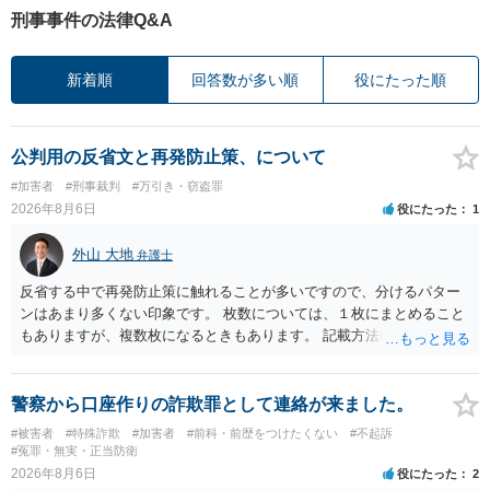
刑事事件の法律Q&A
新着順
回答数が多い順
役にたった順
公判用の反省文と再発防止策、について
#加害者
#刑事裁判
#万引き・窃盗罪
2026年8月6日
役にたった
1
外山 大地
弁護士
反省する中で再発防止策に触れることが多いですので、分けるパター
ンはあまり多くない印象です。 枚数については、１枚にまとめること
もありますが、複数枚になるときもあります。 記載方法については、
手書きかどうかで裁判官に与える印象が大きく変わることはないと思
います。 したがいまして、いずれも良いかと考えます。
警察から口座作りの詐欺罪として連絡が来ました。
#被害者
#特殊詐欺
#加害者
#前科・前歴をつけたくない
#不起訴
#冤罪・無実・正当防衛
2026年8月6日
役にたった
2