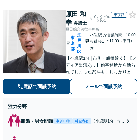
原田 和
東京都
インタビュ
ーを見る
幸
弁護士
原田綜合法律事務所
江
小岩駅
か
営業時間：10:00
東
戸
~17:00（平日）
ら徒歩1
京
|
川
分
都
区
【小岩駅1分│市川・船橋近く】【メ
ディア出演あり】他事務所から断ら
れてしまった案件も、しっかりと面
談し、法的アドバイスをいたします
【解決実績約1000件】豊富な離婚調
電話で面談予約
メールで面談予約
停・裁判実績あり【不動産業界出
身】豊富な専門知識あり
注力分野
離婚・男女問題
【小岩駅1分│市
事例10件
料金表有
川・船橋近く】高
額な慰謝料請求の
回避、裁判提起前