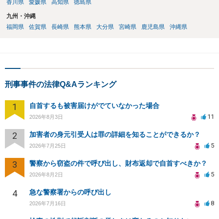
香川県
愛媛県
高知県
徳島県
九州・沖縄
福岡県
佐賀県
長崎県
熊本県
大分県
宮崎県
鹿児島県
沖縄県
刑事事件の法律Q&Aランキング
1
自首するも被害届けがでていなかった場合
11
2026年8月3日
2
加害者の身元引受人は罪の詳細を知ることができるか？
5
2026年7月25日
3
警察から窃盗の件で呼び出し、財布返却で自首すべきか？
5
2026年8月2日
4
急な警察署からの呼び出し
8
2026年7月16日