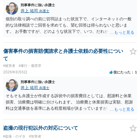
刑事事件に強い弁護士
井上 祐司
弁護士
個別の取り調べの前に切羽詰まった状況下で、インターネットの一般
的な法律相談でご回答を求めても、望む回答は得られないと思いま
す。 お手数ですが、どのような状況下で、いつ、だれからどのような
経緯で口座の提供を頼まれ開設したか、それによる詐欺等の収益がど
の程度だと聞いているのかということについて、お近くで詳細な法律
相談を受けられたうえで対処方法を探された方がよいと思われます。
傷害事件の損害賠償請求と弁護士依頼の必要性につい
一般論でいえば、任意取り調べの場合、ＩＣレコーダーを持参して取
て
り調べ内容を録音することは必須だと考えます。
#被害者
#暴行・傷害罪
2026年8月6日
役にたった
1
刑事事件に強い弁護士
井上 祐司
弁護士
そもそも弁護士が作成する訴状中の損害費目としては、慰謝料と休業
損害、治療費は明確に分けられます。 治療費と休業損害は実額、慰謝
料は交通事故を基準にある程度相場が決まっていますが、全治１０日
間の打撲であれば実際のところ１０～１５万円程度が相場だと思われ
ます。 そうすると、弁護士に依頼した場合はおそらく高い確率で費用
倒れ（回収しても全額弁護士費用となる）となる可能性が高いものと
盗撮の現行犯以外の対応について
予想します。 本人訴訟で進める場合には、すでに刑事手続が終了して
#盗撮・のぞき
#加害者
いる以上、相手方に資力がないことが多く回収できないケースが多い