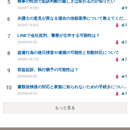
5
検事の性別で起訴判断の厳しさは変わるのか知りたい
8
2026年7月29日
6
弁護士の意見が異なる場合の信頼基準について教えてください
3
2026年7月25日
7
LINEで会社批判、警察が立件する可能性は？
2
2026年8月3日
8
盗撮行為の後日捜査や逮捕の可能性と初動対応について
2
2026年7月27日
9
窃盗起訴、執行猶予の可能性は？
3
2026年8月3日
10
書類送検後の対応と家族に知られないための手続きについて相談
3
2026年8月2日
もっと見る