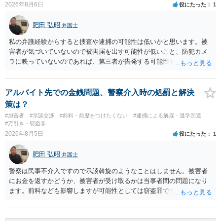
2026年8月6日
役にたった
1
（そのため、刑事事件の手続き中に、不本意ではあっても加害者の身
体拘束と、処分待ちという状況を利用して、被害弁償を受けておくこ
肥田 弘昭
弁護士
とが有効である場合が多い）ことを考慮しておく必要があります。
私の弁護経験からすると捜査や逮捕の可能性は低いかと思います。被
害者が気づいていないので被害届を出す可能性が低いこと、防犯カメ
ラに映っていないのであれば、第三者が告発する可能性も低いこと、
証拠は削除されていることからです。但し、「電車内で携帯で対面に
座る女性を盗撮(全体像写真1枚と5秒程度の動画)してしまいました。下
着や胸など強調したものではありません。」とありますが、少なくと
アルバイト先での金銭問題、警察介入時の処罰と解決
も捜査段階では性的姿態等撮影罪の被疑事実で逮捕勾留されるケース
策は？
が私の弁護経験では多くなった印象です（最終的には不起訴ないし各
#加害者
#示談交渉
#前科・前歴をつけたくない
#逮捕による解雇・退学回避
都道府県の迷惑防止条例違反になることもあります）。2度としないこ
#万引き・窃盗罪
とをお勧めいたします。ご参考にしてください。
2026年8月5日
役にたった
1
肥田 弘昭
弁護士
警察は民事不介入ですので示談斡旋のようなことはしません。被害者
にお金を返すかどうか、被害者が受け取るかは当事者間の問題になり
ます。前科なども影響しますが可能性としては窃盗罪ですので、逮捕
勾留や略式起訴などの可能性もあります。ご参考にしてください。