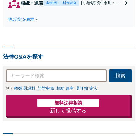
相続・遺言
【小岩駅1分│市川・船
事例9件
料金表有
の和解、子の認知
橋近く】【不動産業界
と養育費請求など
出身】不動産を含む複
実績多数【不動産
他3分野を表示
雑な相続の手続き、遺
業界出身】知見を
言書作成に強みあり！
活かし、持ち家の
【江戸川区内出張サー
財産分与に対応！
ビス実施中】来所が難
離婚に関するお悩
しい地域の皆さまも、
みは、お気軽にご
気兼ねなくお問い合わ
相談ください【メ
法律Q&Aを探す
せください【メディア
ディア出演】【早
出演】【早朝・夜間・
朝・夜間対応可】
休日対応可】
検索
例）
離婚 慰謝料
誹謗中傷
相続 遺産
著作物 違法
無料法律相談
新しく投稿する