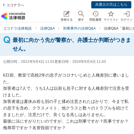
弁護士の方はこちら
ココナラへ
投稿する
探す
閲覧履歴
マイリスト
ログイン
ココナラ法律相談
法律Q&A
刑事事件の法律Q&A
法律Q&A「最初
最初に向かう先が警察か、弁護士か判断がつきま
せん。
公開日時：
2021年9月4日 11:01
更新日時：
2024年9月4日 11:43
6日前、教室で高校2年の息子がコロナいじめと人種差別に遭いまし
た。

加害者は7人で、うち1人は以前も息子に対する人種差別で注意を受
けました。

加害者達は夏休み前も別の子と揉め注意されたばかりで、今まで私
の息子を含め、クラスメイト、他クラスと数々のトラブルを続けて
きましたが、注意だけで、良くなる兆しはありません。

最後に法にすがりたいのですが、これは刑事ですか？民事ですか？

侮辱罪ですか？名誉毀損ですか？