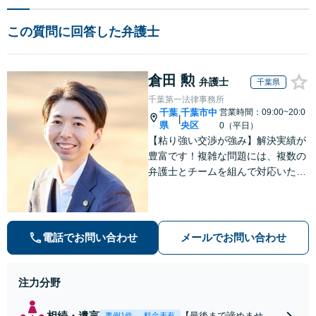
この質問に回答した弁護士
倉田 勲
弁護士
千葉県
千葉第一法律事務所
千葉
千葉市中
営業時間：09:00~20:0
|
県
央区
0（平日）
【粘り強い交渉が強み】解決実績が
豊富です！複雑な問題には、複数の
弁護士とチームを組んで対応いたし
ます。【安心・分かりやすい料金体
系】些細なお悩みにも、丁寧に寄り
添い、不安を軽減します。まずはお
気軽にご相談ください。
電話でお問い合わせ
メールでお問い合わせ
注力分野
相続・遺言
【最後まで諦めませ
事例1件
料金表有