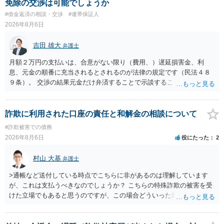
免除の交渉は可能でしょうか
#借金返済の相談・交渉
#連帯保証人
2026年8月6日
吉田 雄大
弁護士
月額２万円の支払いは、合意がない限り（費用、）遅延損害金、利
息、元金の順番に充当されるとされるのが法律の規定です（民法４８
９条）。 交渉の結果元金だけ弁済することで示談することは、弁護士
が関わる債務整理ではしばしばあることです。公的機関は減額に応じ
ることには消極的なことが多いものの、お近くの弁護士にご依頼しチ
ャレンジなさる意義は十分にあると思います。
詐欺に利用された口座の責任と和解金の相談について
#詐欺被害での債務
2026年8月6日
役にたった
2
村山 大基
弁護士
>通帳など送付している時点でこちらに非があるのは理解しています
が、これは支払うべきなのでしょうか？ こちらの特殊詐欺の被害を受
けた立場でもあると思うのですが、この場合どういった対処が必要で
しょうか？ →依頼するかどうかは別にして、弁護士に相談に行った方
がいいとは思います。 そもそも、特殊詐欺関係なく旦那さんの行為