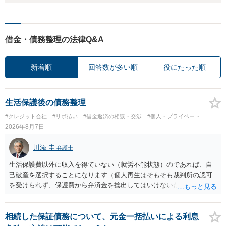
借金・債務整理の法律Q&A
新着順
回答数が多い順
役にたった順
生活保護後の債務整理
#クレジット会社
#リボ払い
#借金返済の相談・交渉
#個人・プライベート
2026年8月7日
川添 圭
弁護士
生活保護費以外に収入を得ていない（就労不能状態）のであれば、自
己破産を選択することになります（個人再生はそもそも裁判所の認可
を受けられず、保護費から弁済金を捻出してはいけないため任意整理
という選択肢もありません）。法テラスの法律扶助を利用すれば弁護
士費用は法テラスが負担し、裁判所の予納金等も法テラスが援助して
くれるため、弁護士へ自己破産を任せれば解決します。
相続した保証債務について、元金一括払いによる利息