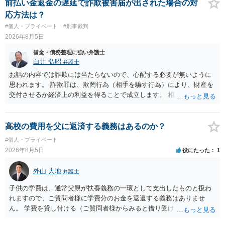
は法に触れる可能性もあります。 ＞100万を支払わず穏便に和解する
前払い金返金の遅延で詐欺被害届が出された場合の対
ことは可能でしょうか？ →一般的には難しいです。相談者さんも１０
応方法は？
０万円の被害を受けたとして、１円も払わないで和解したいと言われ
#個人・プライベート
#刑事裁判
たら、 できるだけ重い刑罰を与えて欲しい、と思われるのではない
2026年8月5日
でしょうか。 ＞弁護士さんに入ってもらうことで支払額が下がること
はありますか？ そこはあり得ます、ただ、弁護士費用かけるならその
借金・債務整理に強い弁護士
分賠償に回すことも考えられるので、 兼ね合いは考えてみましょう。
白井 弘昭
弁護士
お話の内容では詐欺には当たらないので、心配する必要が無いように
思われます。 詐欺罪は、欺罔行為（相手を騙す行為）により、財産を
交付させるか経済上の利益を得ることで成立します。 相談者さんは、
お金が返金できないというだけで、何ら相手を騙していません。 です
ので、詐欺罪の実行行為性が無く罪に問うことはできません。 おそら
く、相手が真実を話せば警察も取り合わないと思いますが、虚偽の内
高校の費用を父に返済する義務はあるのか？
容を述べた場合は、捜査はあるかもしれません。 ただし、捜査におい
#個人・プライベート
て、真実を説明すれば、「ちゃんと返しなさいよ」程度の注意で済む
2026年8月5日
役にたった
1
ことだと思われます。 また、返せるお金が無いのであれば、返せない
のは致し方ありません。真摯に分割して支払うことを相手に告げてい
外山 大地
弁護士
くのみでしょう。 以上、ご参考まで。
子供の学費は、通常父親が扶養義務の一環として支出したものと扱わ
れますので、ご質問者様に学費分のお金を返還する義務はありませ
ん。 学費を貸し付ける（ご質問者様からみると借り受ける）といった
合意がない限りは、法的に返す義務があると主張するのは難しいでし