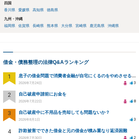
四国
香川県
愛媛県
高知県
徳島県
九州・沖縄
福岡県
佐賀県
長崎県
熊本県
大分県
宮崎県
鹿児島県
沖縄県
借金・債務整理の法律Q&Aランキング
1
息子の借金問題で消費者金融が自宅にくるのをやめさせる方法はないですか？
3
2026年7月24日
2
自己破産申請前にお金を
8
2026年7月22日
3
自己破産中に不用品を売却しても問題ないか？
3
2026年8月1日
4
詐欺被害でできた借金と元の借金が積み重なり返済困難
2
2026年7月30日