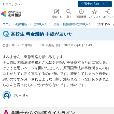
弁護士の方はこちら
ココナラへ
投稿する
探す
閲覧履歴
マイリスト
ログイン
ココナラ法律相談
法律Q&A
借金・債務整理の法律Q&A
法律Q&A「
高校生 料金滞納 手紙が届いた
公開日時：
2021年8月30日 18:56
更新日時：
2024年9月4日 11:43
すみません、至急連絡お願い致します。

今日原田国際法律事務所さんに分割払いを提案するために電話をか
けようと思いページを開いたところ、原田国際法律事務所さんの口
コミがとても悪く電話するのが怖いです。滞納してしまった自分が
悪いのですが見下されるような口調、煽られるような口調をされた
らなんと言ったらいいかわからないです。怖いです。
ぷりん さん
弁護士からの回答タイムライン