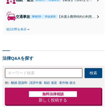
ん】親族間の交渉、複
雑な手続き、全て対応
します！不利な条件で
交通事故
【弁護士費用特約の利用＆
事例2件
料金表有
合意してしまう前にご
Zoom相談可】【死亡・骨
相談ください。【土
折・後遺障害・むち打ち
地・不動産】長期化し
他1分野を表示
等】交通事故でご家族がな
ている問題もできる限
くなってしまった方やお怪
り円滑な交渉へと導き
我された方はまずご相談く
ます。事業承継／相続
ださい。ご自身での対応で
放棄も対応可能。【JR
は損をしてしまうかもしれ
千葉駅近く】駐車場あ
ません。代わりに交渉・手
り
法律Q&Aを探す
続きをし、負担を軽減。
検索
例）
離婚 慰謝料
誹謗中傷
相続 遺産
著作物 違法
無料法律相談
新しく投稿する