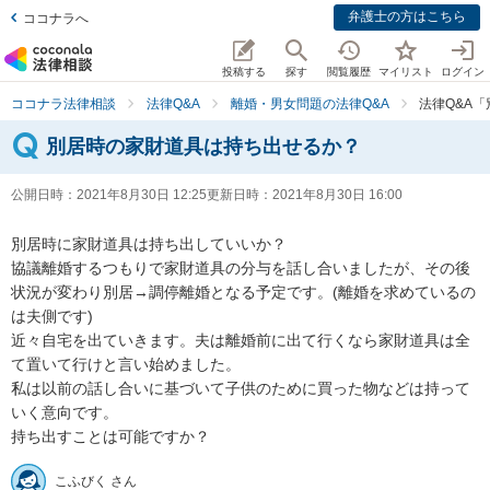
弁護士の方はこちら
ココナラへ
投稿する
探す
閲覧履歴
マイリスト
ログイン
ココナラ法律相談
法律Q&A
離婚・男女問題の法律Q&A
法律Q&A
別居時の家財道具は持ち出せるか？
公開日時：
2021年8月30日 12:25
更新日時：
2021年8月30日 16:00
別居時に家財道具は持ち出していいか？

協議離婚するつもりで家財道具の分与を話し合いましたが、その後
状況が変わり別居→調停離婚となる予定です。(離婚を求めているの
は夫側です) 

近々自宅を出ていきます。夫は離婚前に出て行くなら家財道具は全
て置いて行けと言い始めました。

私は以前の話し合いに基づいて子供のために買った物などは持って
いく意向です。

持ち出すことは可能ですか？
こふびく さん