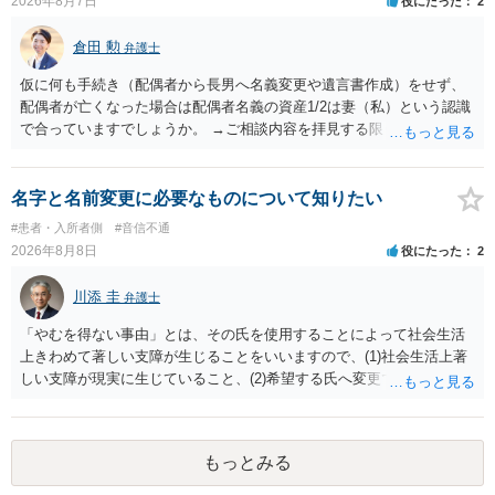
2026年8月7日
役にたった
2
ことはあまりないです。ご参考にしてください。
倉田 勲
弁護士
仮に何も手続き（配偶者から長男へ名義変更や遺言書作成）をせず、
配偶者が亡くなった場合は配偶者名義の資産1/2は妻（私）という認識
で合っていますでしょうか。 →ご相談内容を拝見する限りでは、その
認識で合ってはいます。 なお、逆に１/２しか権利がないため、自宅を
完全に所有する場合は、他の相続人に対して自宅の評価額の１/２の代
償金の支払いが必要になります。
名字と名前変更に必要なものについて知りたい
#患者・入所者側
#音信不通
2026年8月8日
役にたった
2
川添 圭
弁護士
「やむを得ない事由」とは、その氏を使用することによって社会生活
上きわめて著しい支障が生じることをいいますので、(1)社会生活上著
しい支障が現実に生じていること、(2)希望する氏へ変更できればその
支障が解消できる（解消される）ことを、具体的な資料をもって説明
できるかどうかがポイントです。 記録中に現れた一切の事情が判断対
象ですので、上記(1)と(2)を説明できる資料は全て（ただし理路整然
もっとみる
に）提出することが必要になります。「フラッシュバック」とのこと
なので、例えば、医学上確立されているPTSDの診断基準に合致した説