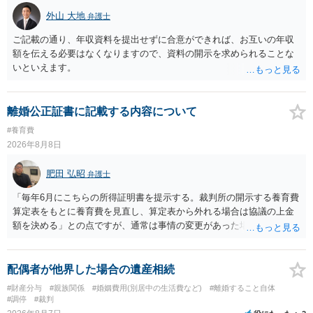
外山 大地
弁護士
ご記載の通り、年収資料を提出せずに合意ができれば、お互いの年収
額を伝える必要はなくなりますので、資料の開示を求められることな
いといえます。
離婚公正証書に記載する内容について
#養育費
2026年8月8日
肥田 弘昭
弁護士
「毎年6月にこちらの所得証明書を提示する。裁判所の開示する養育費
算定表をもとに養育費を見直し、算定表から外れる場合は協議の上金
額を決める」との点ですが、通常は事情の変更があった場合に変更し
ますので妥当とまでは言えないかと思います。「養育費は当初予測出
来なかった事情の変更により双方協議の上増減出来る」と「通知義務
に勤務先」が含まれているので、私に収入が入った事は相手に通知が
配偶者が他界した場合の遺産相続
行く事になり、上記のような文言が無くても養育費の見直しは適宜出
#財産分与
#親族関係
#婚姻費用(別居中の生活費など)
#離婚すること自体
来るかと思うのですが違うのでしょうか？との点はそのとおりかと思
#調停
#裁判
います。養育費は事情の変更があった場合に変更するので毎年見直す