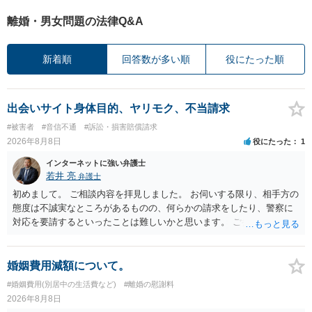
離婚・男女問題の法律Q&A
新着順
回答数が多い順
役にたった順
出会いサイト身体目的、ヤリモク、不当請求
#被害者
#音信不通
#訴訟・損害賠償請求
2026年8月8日
役にたった
1
インターネットに強い弁護士
若井 亮
弁護士
初めまして。 ご相談内容を拝見しました。 お伺いする限り、相手方の
態度は不誠実なところがあるものの、何らかの請求をしたり、警察に
対応を要請するといったことは難しいかと思います。 ご参考になれば
幸いです。
婚姻費用減額について。
#婚姻費用(別居中の生活費など)
#離婚の慰謝料
2026年8月8日