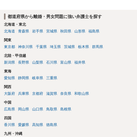
明とそれに沿う資料の提出が必要になってくるように思います。 精神
的・心理的な理由の氏変更は様々な意味でハードルがかなり高く、弁
都道府県から離婚・男女問題に強い弁護士を探す
護士へ依頼しても苦労することが強く予想されるところです。、もし
本人申立てをお考えであれば、医学知識はもちろん法律知識も要求さ
北海道・東北
れますので、性急な申立てをせず、知識と資料をしっかりと揃えて、
北海道
青森県
岩手県
宮城県
秋田県
山形県
福島県
万全の体制で申立てに臨んだ方がよいと思われます。
関東
東京都
神奈川県
千葉県
埼玉県
茨城県
栃木県
群馬県
北陸・甲信越
新潟県
長野県
山梨県
石川県
富山県
福井県
東海
愛知県
静岡県
岐阜県
三重県
関西
大阪府
兵庫県
京都府
滋賀県
奈良県
和歌山県
中国
広島県
岡山県
山口県
鳥取県
島根県
四国
香川県
愛媛県
高知県
徳島県
九州・沖縄