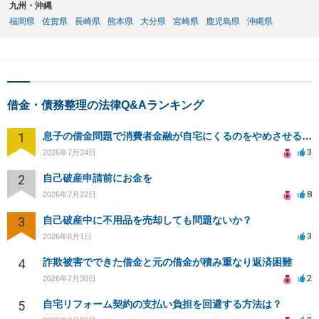
九州・沖縄
福岡県
佐賀県
長崎県
熊本県
大分県
宮崎県
鹿児島県
沖縄県
借金・債務整理の法律Q&Aランキング
1
息子の借金問題で消費者金融が自宅にくるのをやめさせる方法はないですか？
3
2026年7月24日
2
自己破産申請前にお金を
8
2026年7月22日
3
自己破産中に不用品を売却しても問題ないか？
3
2026年8月1日
4
詐欺被害でできた借金と元の借金が積み重なり返済困難
2
2026年7月30日
5
自宅リフォーム契約の支払い負担を回避する方法は？