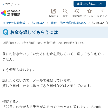
弁護士の方はこちら
ココナラへ
投稿する
探す
閲覧履歴
マイリスト
ログイン
ココナラ法律相談
法律Q&A
借金・債務整理の法律Q&A
法律Q&A
お金を返してもらうには
公開日時：
2019年6月8日 10:07
更新日時：
2024年9月6日 17:59
前にお付き合いしていた方にお金を貸していて、返してもらえてい
ません。

もう何年も経ちます。

話したくないので、メールで催促しています。

貸した日付、たまに返ってきた日付などはメモしています。

催促すると、

「◯日にお金が入る予定があるのでそのときに返します。その前に