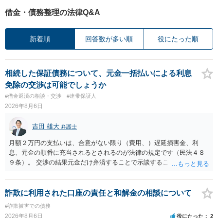
借金・債務整理の法律Q&A
新着順
回答数が多い順
役にたった順
相続した保証債務について、元金一括払いによる利息
免除の交渉は可能でしょうか
#借金返済の相談・交渉
#連帯保証人
2026年8月6日
吉田 雄大
弁護士
月額２万円の支払いは、合意がない限り（費用、）遅延損害金、利
息、元金の順番に充当されるとされるのが法律の規定です（民法４８
９条）。 交渉の結果元金だけ弁済することで示談することは、弁護士
が関わる債務整理ではしばしばあることです。公的機関は減額に応じ
ることには消極的なことが多いものの、お近くの弁護士にご依頼しチ
ャレンジなさる意義は十分にあると思います。
詐欺に利用された口座の責任と和解金の相談について
#詐欺被害での債務
2026年8月6日
役にたった
2