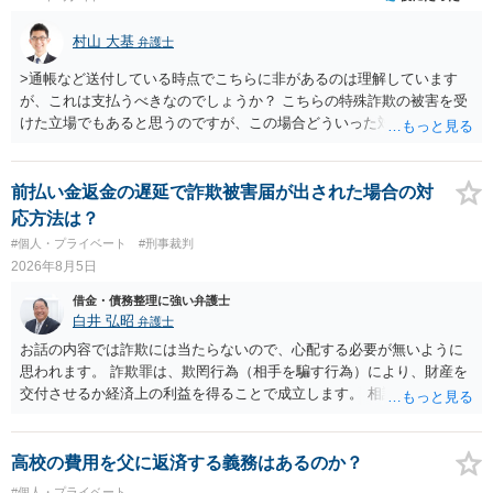
村山 大基
弁護士
>通帳など送付している時点でこちらに非があるのは理解しています
が、これは支払うべきなのでしょうか？ こちらの特殊詐欺の被害を受
けた立場でもあると思うのですが、この場合どういった対処が必要で
しょうか？ →依頼するかどうかは別にして、弁護士に相談に行った方
がいいとは思います。 そもそも、特殊詐欺関係なく旦那さんの行為
は法に触れる可能性もあります。 ＞100万を支払わず穏便に和解する
前払い金返金の遅延で詐欺被害届が出された場合の対
ことは可能でしょうか？ →一般的には難しいです。相談者さんも１０
応方法は？
０万円の被害を受けたとして、１円も払わないで和解したいと言われ
#個人・プライベート
#刑事裁判
たら、 できるだけ重い刑罰を与えて欲しい、と思われるのではない
2026年8月5日
でしょうか。 ＞弁護士さんに入ってもらうことで支払額が下がること
はありますか？ そこはあり得ます、ただ、弁護士費用かけるならその
借金・債務整理に強い弁護士
分賠償に回すことも考えられるので、 兼ね合いは考えてみましょう。
白井 弘昭
弁護士
お話の内容では詐欺には当たらないので、心配する必要が無いように
思われます。 詐欺罪は、欺罔行為（相手を騙す行為）により、財産を
交付させるか経済上の利益を得ることで成立します。 相談者さんは、
お金が返金できないというだけで、何ら相手を騙していません。 です
ので、詐欺罪の実行行為性が無く罪に問うことはできません。 おそら
く、相手が真実を話せば警察も取り合わないと思いますが、虚偽の内
高校の費用を父に返済する義務はあるのか？
容を述べた場合は、捜査はあるかもしれません。 ただし、捜査におい
#個人・プライベート