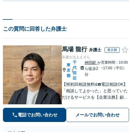
この質問に回答した弁護士
馬場 龍行
弁護士
東京都
弁護士法人えそら
千
神田駅
か
営業時間：10:00
東
代
~17:00（平日）
ら徒歩2
京
|
田
分
都
区
【🆓初回相談無料&☎️電話相談OK】
「相談してよかった」と思っていた
だけるサービスを【企業法務】顧問
契約月額9,800円〜。低コスト・縛
りなし・相談回数無制限を叶えた企
電話でお問い合わせ
メールでお問い合わせ
業法務プラン