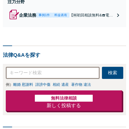
注力分野
企業法務
【🆓初回相談無料&☎️電話
事例1件
料金表有
相談OK】顧問契約月額9,8
00円〜｜顧問契約300社以
上の豊富な実績！契約の縛
りなし／相談回数無制限／
低コストではじめられるサ
ブスク型企業法務。経験豊
法律Q&Aを探す
富な弁護士が丁寧に対応。
【神田駅4分】
検索
例）
離婚 慰謝料
誹謗中傷
相続 遺産
著作物 違法
無料法律相談
新しく投稿する