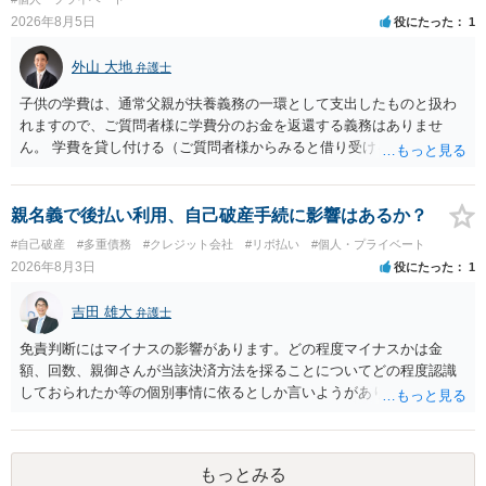
て、真実を説明すれば、「ちゃんと返しなさいよ」程度の注意で済む
2026年8月5日
役にたった
1
ことだと思われます。 また、返せるお金が無いのであれば、返せない
のは致し方ありません。真摯に分割して支払うことを相手に告げてい
外山 大地
弁護士
くのみでしょう。 以上、ご参考まで。
子供の学費は、通常父親が扶養義務の一環として支出したものと扱わ
れますので、ご質問者様に学費分のお金を返還する義務はありませ
ん。 学費を貸し付ける（ご質問者様からみると借り受ける）といった
合意がない限りは、法的に返す義務があると主張するのは難しいでし
ょう。
親名義で後払い利用、自己破産手続に影響はあるか？
#自己破産
#多重債務
#クレジット会社
#リボ払い
#個人・プライベート
2026年8月3日
役にたった
1
吉田 雄大
弁護士
免責判断にはマイナスの影響があります。どの程度マイナスかは金
額、回数、親御さんが当該決済方法を採ることについてどの程度認識
しておられたか等の個別事情に依るとしか言いようがありません。 と
もあれ、依頼しておられる弁護士さんに直ちに具体的状況をお伝えに
なって相談し、善後策を考えることをお勧めします。
もっとみる