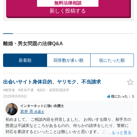
無料法律相談
新しく投稿する
離婚・男女問題の法律Q&A
新着順
回答数が多い順
役にたった順
出会いサイト身体目的、ヤリモク、不当請求
#被害者
#音信不通
#訴訟・損害賠償請求
2026年8月8日
役にたった
1
インターネットに強い弁護士
若井 亮
弁護士
初めまして。 ご相談内容を拝見しました。 お伺いする限り、相手方の
態度は不誠実なところがあるものの、何らかの請求をしたり、警察に
対応を要請するといったことは難しいかと思います。 ご参考になれば