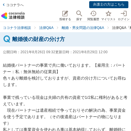
弁護士の方はこちら
ココナラへ
投稿する
探す
閲覧履歴
マイリスト
ログイン
ココナラ法律相談
法律Q&A
離婚・男女問題の法律Q&A
法律Q&A
離婚後の財産の分け方
公開日時：
2021年8月26日 09:32
更新日時：
2021年8月29日 12:00
結婚後パートナーの事業で共に働いております。【雇用主：パート
ナー：私：無休無給の従業員】

色々あり離婚を検討しておりますが、資産の分け方についてお尋ね
します。

事業で残っている現金は夫婦の共有の資産で1/2私に権利があると考
えています。

　現在パートナーは遺産相続で争っておりその解決の為、事業資金
を使う予定であります。（その後遺産はパートナーの物になりま
す）

私としては事業資金を使われる事は基本納得しておらず、離婚時に