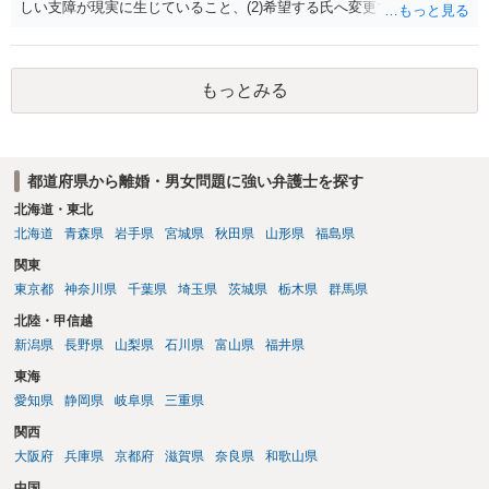
しい支障が現実に生じていること、(2)希望する氏へ変更できればその
支障が解消できる（解消される）ことを、具体的な資料をもって説明
できるかどうかがポイントです。 記録中に現れた一切の事情が判断対
象ですので、上記(1)と(2)を説明できる資料は全て（ただし理路整然
もっとみる
に）提出することが必要になります。「フラッシュバック」とのこと
なので、例えば、医学上確立されているPTSDの診断基準に合致した説
明とそれに沿う資料の提出が必要になってくるように思います。 精神
的・心理的な理由の氏変更は様々な意味でハードルがかなり高く、弁
都道府県から離婚・男女問題に強い弁護士を探す
護士へ依頼しても苦労することが強く予想されるところです。、もし
本人申立てをお考えであれば、医学知識はもちろん法律知識も要求さ
北海道・東北
れますので、性急な申立てをせず、知識と資料をしっかりと揃えて、
北海道
青森県
岩手県
宮城県
秋田県
山形県
福島県
万全の体制で申立てに臨んだ方がよいと思われます。
関東
東京都
神奈川県
千葉県
埼玉県
茨城県
栃木県
群馬県
北陸・甲信越
新潟県
長野県
山梨県
石川県
富山県
福井県
東海
愛知県
静岡県
岐阜県
三重県
関西
大阪府
兵庫県
京都府
滋賀県
奈良県
和歌山県
中国