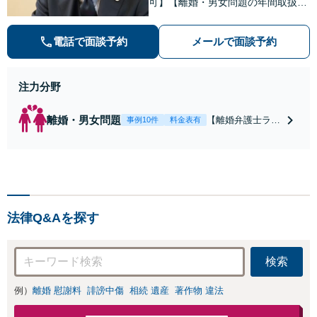
可】【離婚・男女問題の年間取扱件
数100件以上】 離婚や男女問題で泣
き寝入りしたくないという方は是非
電話で面談予約
メールで面談予約
ご相談ください。
注力分野
離婚・男女問題
【離婚弁護士ラン
事例10件
料金表有
キング全国１位
獲得経験あり】
【初回相談料１時
間１万１０００
円】【離婚・不倫
問題に特化／実績
法律Q&Aを探す
多数】財産分与、
慰謝料、養育費等
で金銭的に満足で
検索
きる解決を目指し
ます。
例）
離婚 慰謝料
誹謗中傷
相続 遺産
著作物 違法