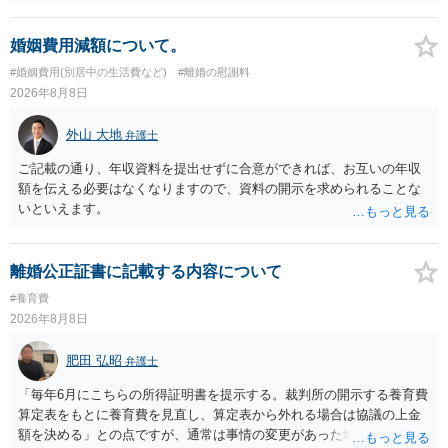
幸いです。
婚姻費用減額について。
#婚姻費用(別居中の生活費など)
#離婚の慰謝料
2026年8月8日
外山 大地
弁護士
ご記載の通り、年収資料を提出せずに合意ができれば、お互いの年収
額を伝える必要はなくなりますので、資料の開示を求められることな
いといえます。
離婚公正証書に記載する内容について
#養育費
2026年8月8日
肥田 弘昭
弁護士
「毎年6月にこちらの所得証明書を提示する。裁判所の開示する養育費
算定表をもとに養育費を見直し、算定表から外れる場合は協議の上金
額を決める」との点ですが、通常は事情の変更があった場合に変更し