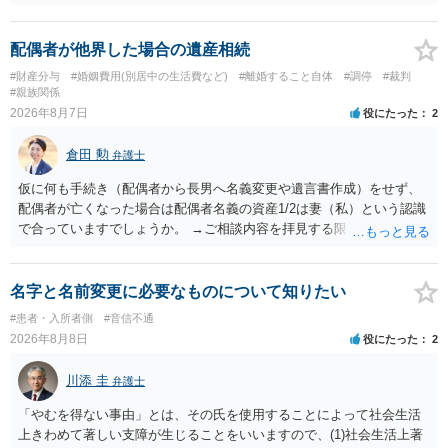
ますので妥当とまでは言えないかと思います。「養育費は当初予測出
来なかった事情の変更により双方協議の上増減出来る」と「通知義務
に勤務先」が含まれているので、私に収入が入った事は相手に通知が
配偶者が他界した場合の遺産相続
行く事になり、上記のような文言が無くても養育費の見直しは適宜出
#財産分与
#婚姻費用(別居中の生活費など)
#離婚すること自体
#調停
#裁判
来るかと思うのですが違うのでしょうか？との点はそのとおりかと思
#親族関係
います。養育費は事情の変更があった場合に変更するので毎年見直す
2026年8月7日
役にたった
2
ことはあまりないです。ご参考にしてください。
倉田 勲
弁護士
仮に何も手続き（配偶者から長男へ名義変更や遺言書作成）をせず、
配偶者が亡くなった場合は配偶者名義の資産1/2は妻（私）という認識
で合っていますでしょうか。 →ご相談内容を拝見する限りでは、その
認識で合ってはいます。 なお、逆に１/２しか権利がないため、自宅を
完全に所有する場合は、他の相続人に対して自宅の評価額の１/２の代
償金の支払いが必要になります。
名字と名前変更に必要なものについて知りたい
#患者・入所者側
#音信不通
2026年8月8日
役にたった
2
川添 圭
弁護士
「やむを得ない事由」とは、その氏を使用することによって社会生活
上きわめて著しい支障が生じることをいいますので、(1)社会生活上著