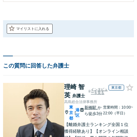
マイリストに入れる
この質問に回答した弁護士
理崎 智
東京都
インタビュ
ーを見る
英
弁護士
高島総合法律事務所
東
新橋駅
か
営業時間：10:00~
港
京
|
22:00（平日）
ら徒歩3分
区
都
【離婚弁護士ランキング全国１位
獲得経験あり】【オンライン相談