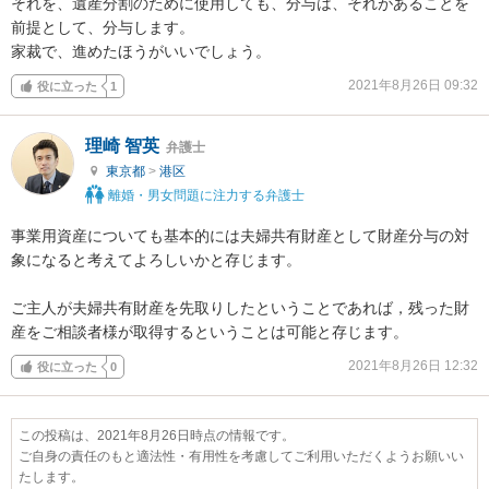
それを、遺産分割のために使用しても、分与は、それがあることを

前提として、分与します。

家裁で、進めたほうがいいでしょう。
2021年8月26日 09:32
役に立った
1
理崎 智英
弁護士
東京都
>
港区
離婚・男女問題に注力する弁護士
事業用資産についても基本的には夫婦共有財産として財産分与の対
象になると考えてよろしいかと存じます。

ご主人が夫婦共有財産を先取りしたということであれば，残った財
産をご相談者様が取得するということは可能と存じます。
2021年8月26日 12:32
役に立った
0
この投稿は、2021年8月26日時点の情報です。
ご自身の責任のもと適法性・有用性を考慮してご利用いただくようお願いい
たします。