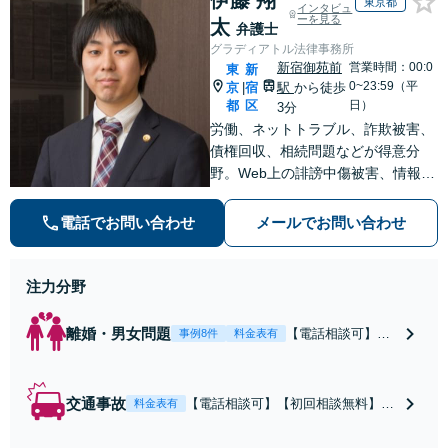
東京都
インタビュ
ーを見る
太
弁護士
グラディアトル法律事務所
新宿御苑前
営業時間：00:0
東
新
0~23:59（平
京
宿
駅
から徒歩
|
都
区
日）
3分
労働、ネットトラブル、詐欺被害、
債権回収、相続問題などが得意分
野。Web上の誹謗中傷被害、情報流
出、プライバシー侵害のご相談にも
対応できます。24時間365日対応。
電話でお問い合わせ
メールでお問い合わせ
問題解決へ導いてまいります。まず
は事務所へご相談ください。
注力分野
離婚・男女問題
【電話相談可】不
事例8件
料金表有
倫・浮気の慰謝料
請求・財産分与・
養育費・親権等、
交通事故
【電話相談可】【初回相談無料】弁
料金表有
離婚に関するご相
護士が保険会社と交渉することで、
談はおまかせくだ
示談金が大幅アップすることも珍し