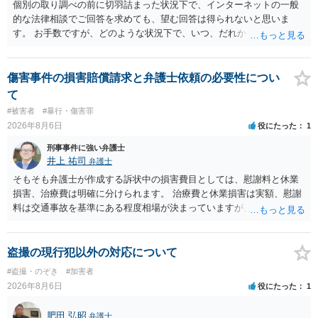
個別の取り調べの前に切羽詰まった状況下で、インターネットの一般
的な法律相談でご回答を求めても、望む回答は得られないと思いま
す。 お手数ですが、どのような状況下で、いつ、だれからどのような
経緯で口座の提供を頼まれ開設したか、それによる詐欺等の収益がど
の程度だと聞いているのかということについて、お近くで詳細な法律
相談を受けられたうえで対処方法を探された方がよいと思われます。
傷害事件の損害賠償請求と弁護士依頼の必要性につい
一般論でいえば、任意取り調べの場合、ＩＣレコーダーを持参して取
て
り調べ内容を録音することは必須だと考えます。
#被害者
#暴行・傷害罪
2026年8月6日
役にたった
1
刑事事件に強い弁護士
井上 祐司
弁護士
そもそも弁護士が作成する訴状中の損害費目としては、慰謝料と休業
損害、治療費は明確に分けられます。 治療費と休業損害は実額、慰謝
料は交通事故を基準にある程度相場が決まっていますが、全治１０日
間の打撲であれば実際のところ１０～１５万円程度が相場だと思われ
ます。 そうすると、弁護士に依頼した場合はおそらく高い確率で費用
倒れ（回収しても全額弁護士費用となる）となる可能性が高いものと
盗撮の現行犯以外の対応について
予想します。 本人訴訟で進める場合には、すでに刑事手続が終了して
#盗撮・のぞき
#加害者
いる以上、相手方に資力がないことが多く回収できないケースが多い
2026年8月6日
役にたった
1
（そのため、刑事事件の手続き中に、不本意ではあっても加害者の身
体拘束と、処分待ちという状況を利用して、被害弁償を受けておくこ
肥田 弘昭
弁護士