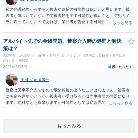
とが有効である場合が多い）ことを考慮しておく必要があります。
私の弁護経験からすると捜査や逮捕の可能性は低いかと思います。被
害者が気づいていないので被害届を出す可能性が低いこと、防犯カメ
ラに映っていないのであれば、第三者が告発する可能性も低いこと、
証拠は削除されていることからです。但し、「電車内で携帯で対面に
座る女性を盗撮(全体像写真1枚と5秒程度の動画)してしまいました。下
着や胸など強調したものではありません。」とありますが、少なくと
アルバイト先での金銭問題、警察介入時の処罰と解決
も捜査段階では性的姿態等撮影罪の被疑事実で逮捕勾留されるケース
策は？
が私の弁護経験では多くなった印象です（最終的には不起訴ないし各
#加害者
#示談交渉
#前科・前歴をつけたくない
#逮捕による解雇・退学回避
都道府県の迷惑防止条例違反になることもあります）。2度としないこ
#万引き・窃盗罪
とをお勧めいたします。ご参考にしてください。
2026年8月5日
役にたった
1
肥田 弘昭
弁護士
警察は民事不介入ですので示談斡旋のようなことはしません。被害者
にお金を返すかどうか、被害者が受け取るかは当事者間の問題になり
ます。前科なども影響しますが可能性としては窃盗罪ですので、逮捕
勾留や略式起訴などの可能性もあります。ご参考にしてください。
もっとみる