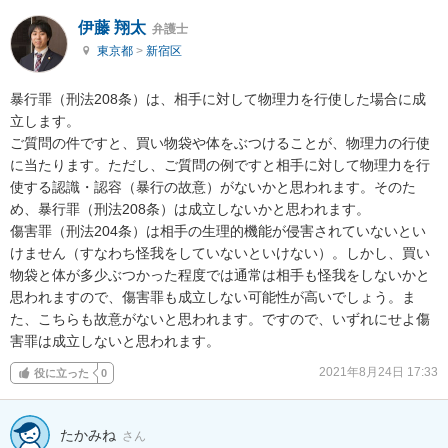
伊藤 翔太
弁護士
東京都
>
新宿区
暴行罪（刑法208条）は、相手に対して物理力を行使した場合に成
立します。

ご質問の件ですと、買い物袋や体をぶつけることが、物理力の行使
に当たります。ただし、ご質問の例ですと相手に対して物理力を行
使する認識・認容（暴行の故意）がないかと思われます。そのた
め、暴行罪（刑法208条）は成立しないかと思われます。

傷害罪（刑法204条）は相手の生理的機能が侵害されていないとい
けません（すなわち怪我をしていないといけない）。しかし、買い
物袋と体が多少ぶつかった程度では通常は相手も怪我をしないかと
思われますので、傷害罪も成立しない可能性が高いでしょう。ま
た、こちらも故意がないと思われます。ですので、いずれにせよ傷
害罪は成立しないと思われます。
2021年8月24日 17:33
役に立った
0
たかみね
さん