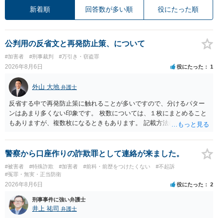
新着順
回答数が多い順
役にたった順
公判用の反省文と再発防止策、について
#加害者
#刑事裁判
#万引き・窃盗罪
2026年8月6日
役にたった
1
外山 大地
弁護士
反省する中で再発防止策に触れることが多いですので、分けるパター
ンはあまり多くない印象です。 枚数については、１枚にまとめること
もありますが、複数枚になるときもあります。 記載方法については、
手書きかどうかで裁判官に与える印象が大きく変わることはないと思
います。 したがいまして、いずれも良いかと考えます。
警察から口座作りの詐欺罪として連絡が来ました。
#被害者
#特殊詐欺
#加害者
#前科・前歴をつけたくない
#不起訴
#冤罪・無実・正当防衛
2026年8月6日
役にたった
2
刑事事件に強い弁護士
井上 祐司
弁護士