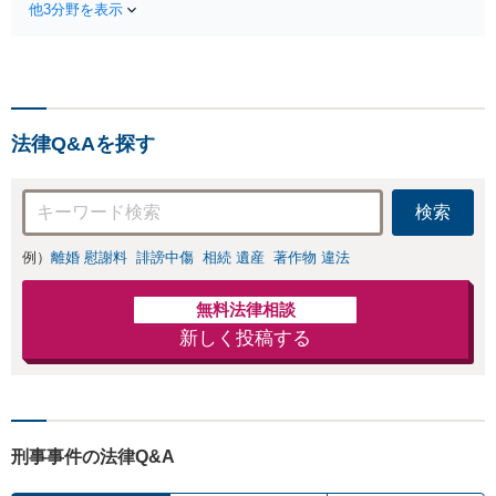
さい。依頼者様の
他3分野を表示
くありません。交通事故に遭われた
お気持ちを充分に
際はいち早くお電話ください。示
汲み取り、納得の
談・慰謝料請求・後遺障害等級認
いく解決を目指し
定・弁護士費用特約など親身になっ
ます。
てご相談に乗ります。
法律Q&Aを探す
検索
例）
離婚 慰謝料
誹謗中傷
相続 遺産
著作物 違法
無料法律相談
新しく投稿する
刑事事件の法律Q&A