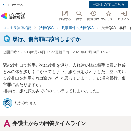
弁護士の方はこちら
ココナラへ
投稿する
探す
閲覧履歴
マイリスト
ログイン
ココナラ法律相談
法律Q&A
刑事事件の法律Q&A
法律Q&A「暴行
暴行、傷害罪に該当しますか
公開日時：
2021年8月24日 17:33
更新日時：
2021年10月14日 15:49
駅の改札口で相手が先に改札を通り、入れ違い様に相手に買い物袋
と私の体が少しぶつかってしまい、嫌な顔をされました。空いてい
る改札口を利用すれば良かったと思っています。この場合暴行、傷
害罪にあたりますか。

相手は、嫌な顔のみでそのまま行ってしまいました。
たかみね さん
弁護士からの回答タイムライン