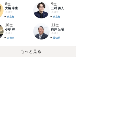
8
9
位
位
大橋 卓生
三村 勇人
弁護士
弁護士
東京都
東京都
10
11
位
位
小杉 和
白井 弘昭
弁護士
弁護士
京都府
愛知県
もっと見る