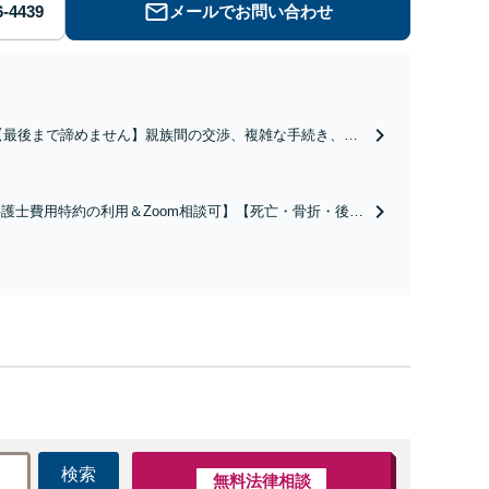
メールでお問い合わせ
【最後まで諦めません】親族間の交渉、複雑な手続き、全
て対応します！不利な条件で合意してしまう前にご相談く
ださい。【土地・不動産】長期化している問題もできる限
り円滑な交渉へと導きます。事業承継／相続放棄も対応可
護士費用特約の利用＆Zoom相談可】【死亡・骨折・後遺
能。【JR千葉駅近く】駐車場あり
害・むち打ち等】交通事故でご家族がなくなってしまった
やお怪我された方はまずご相談ください。ご自身での対応
は損をしてしまうかもしれません。代わりに交渉・手続き
し、負担を軽減。
検索
無料法律相談