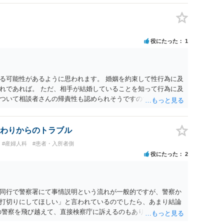
」として提示された条件を全部丸呑みする、という方法しかな
たくないという考えを見透かされてしまうと、逆に足下を見ら
ます。 夫が離婚に抵抗する可能性が高いのであれば、むしろ
因を主張し、判決へ持っていく方が近道であることも少なくあ
役にたった
1
・依頼した方がよいと思います。
る可能性があるように思われます。 婚姻を約束して性行為に及
れであれば。 ただ、相手が結婚していることを知って行為に及
ついて相談者さんの帰責性も認められそうですので、あまり慰
 一度、最寄りの弁護士に相談してみてください。
わりからのトラブル
#産婦人科
#患者・入所者側
役にたった
2
同行で警察署にて事情説明という流れが一般的ですが、警察か
打切りにしてほしい」と言われているのでしたら、あまり結論
の警察を飛び越えて、直接検察庁に訴えるのもありかもしれない
だと思われますので、やはり結論は変わらないかもしれないで