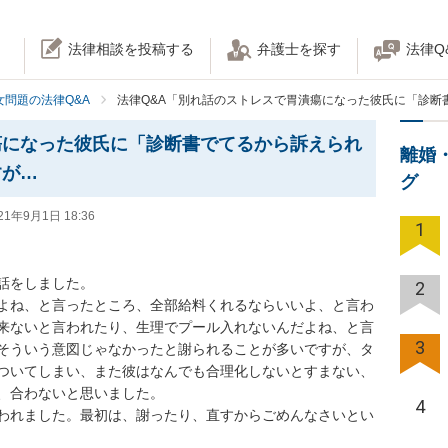
法律相談を投稿する
弁護士を探す
法律Q
女問題の法律Q&A
法律Q&A「別れ話のストレスで胃潰瘍になった彼氏に「診断
瘍になった彼氏に「診断書でてるから訴えられ
離婚
すが…
グ
21年9月1日 18:36
1


をしました。

2
よね、と言ったところ、全部給料くれるならいいよ、と言わ
来ないと言われたり、生理でプール入れないんだよね、と言
3
そういう意図じゃなかったと謝られることが多いですが、タ
ついてしまい、また彼はなんでも合理化しないとすまない、
合わないと思いました。

4
われました。最初は、謝ったり、直すからごめんなさいとい