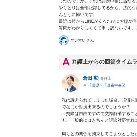
ったのですが、それは誹謗中傷に当たると
やりとりは全部記録してるから、法的な
んとうに怖いです。

最近は彼からLINEがくるたびにお腹が痛く
質問がわかりにくくて申し訳ないです。
すいすい さん
弁護士からの回答タイム
倉田 勲
弁護士
千葉県
>
千葉市中央区
私は訴えられてしまった場合、賠償を
でなにか対抗出来るのでしょうか？

→交際は自由ですので交際解消するこ
も、一般的にはきちんと訴訟対応すれば
周りとの関係を拘束してこようとした