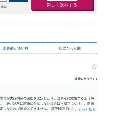
新しく投稿する
 違法
回答数が多い順
役にたった順
役にたった
1
委員が夫婦関係の破綻を認定したり、当事者に離婚するよう押
、「夫が絶対に離婚に合意しない場合は不成立になり」、離婚
定しなければ離婚はできません。 調停段階での離婚成立を希望
条件提示をする等、模索するほかありません（極端な話をいえ