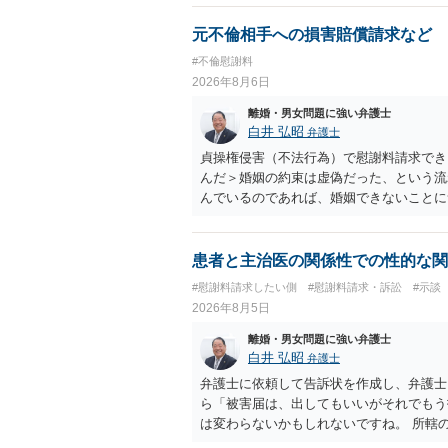
ば、夫から「この条件なら離婚してもよい
いかもしれません）。ただ、離婚訴訟をし
元不倫相手への損害賠償請求など
れてしまいますので、注意する必要があり
#不倫慰謝料
淡々と調停不成立にして離婚訴訟で離婚原
2026年8月6日
りません。見通し等を含め、弁護士へ相談
離婚・男女問題に強い弁護士
白井 弘昭
弁護士
貞操権侵害（不法行為）で慰謝料請求でき
んだ＞婚姻の約束は虚偽だった、という流
んでいるのであれば、婚姻できないことに
謝料は高額にならないように思われます。
患者と主治医の関係性での性的な関
#慰謝料請求したい側
#慰謝料請求・訴訟
#示談
2026年8月5日
離婚・男女問題に強い弁護士
白井 弘昭
弁護士
弁護士に依頼して告訴状を作成し、弁護士
ら「被害届は、出してもいいがそれでもう
は変わらないかもしれないですね。 所轄
ですが、実際に捜査をするのは、結局所轄