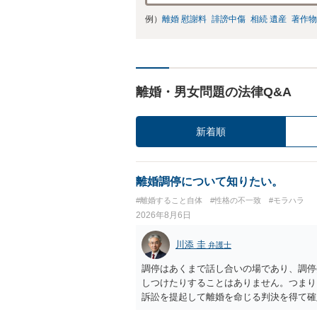
例）
離婚 慰謝料
誹謗中傷
相続 遺産
著作物
離婚・男女問題の法律Q&A
新着順
離婚調停について知りたい。
#離婚すること自体
#性格の不一致
#モラハラ
2026年8月6日
川添 圭
弁護士
調停はあくまで話し合いの場であり、調停
しつけたりすることはありません。つまり
訴訟を提起して離婚を命じる判決を得て確
するなら、夫が離婚に前向きになるような