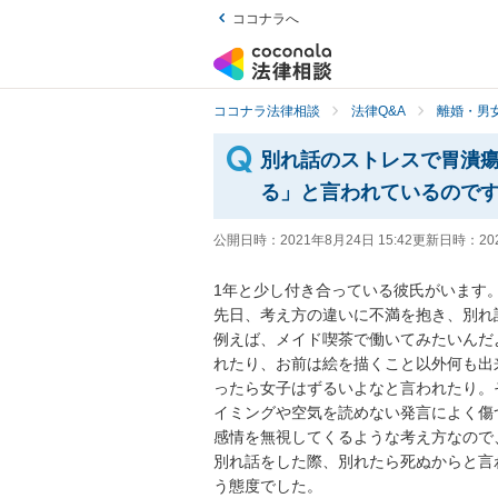
ココナラへ
ココナラ法律相談
法律Q&A
離婚・男
別れ話のストレスで胃潰
る」と言われているので
公開日時：
2021年8月24日 15:42
更新日時：
20
1年と少し付き合っている彼氏がいます。
先日、考え方の違いに不満を抱き、別れ話
例えば、メイド喫茶で働いてみたいんだ
れたり、お前は絵を描くこと以外何も出
ったら女子はずるいよなと言われたり。
イミングや空気を読めない発言によく傷
感情を無視してくるような考え方なので、
別れ話をした際、別れたら死ぬからと言
う態度でした。
