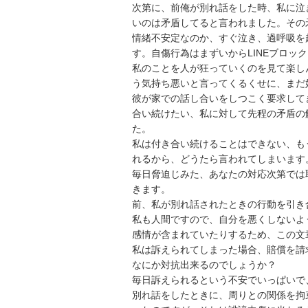
次第に、前俺が別れ話をした時、私に泣
いのは矛盾してると言われました。その矛
情緒不安定なのか、すぐ泣き、過呼吸を
す。自傷行為はまずいからLINEブロック
私のことを人が狂っていくのを見て楽し
う気持ち悪いと言ってくるくせに、まだ好
彼が家での話し合いをしつこく要求して
合い続けたい、私に対して先程の矛盾の
た。

私は付き合い続けることはできない、も
れるから、どうたら言われてしまいます。
毎日脅迫じみた、あなたの対応次第では
きます。

前、私が別れ話されたときの行動を引き合
私も人間ですので、自分を悪くしないよ
感情が含まれていたりするため、この文章
私は訴えられてしまった場合、賠償を請
なにか対抗出来るのでしょうか？

毎日訴えられるという不安でいっぱいで、
別れ話をしたときに、周りとの関係を拘