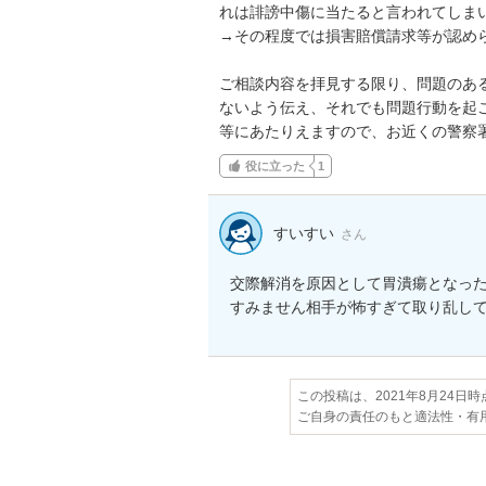
れは誹謗中傷に当たると言われてしまい
→その程度では損害賠償請求等が認めら
ご相談内容を拝見する限り、問題のあ
ないよう伝え、それでも問題行動を起
等にあたりえますので、お近くの警察
役に立った
1
すいすい
さん
交際解消を原因として胃潰瘍となった
すみません相手が怖すぎて取り乱し
この投稿は、2021年8月24日
ご自身の責任のもと適法性・有