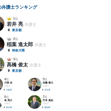
の弁護士ランキング
1
位
若井 亮
弁護士
東京都
2
位
稲葉 進太郎
弁護士
神奈川県
3
位
髙橋 俊太
弁護士
東京都
4
5
位
位
川添 圭
加藤 善大
弁護士
弁護士
大阪府
埼玉県
6
7
位
位
泉 亮介
竹本 真紀
弁護士
弁護士
東京都
愛知県