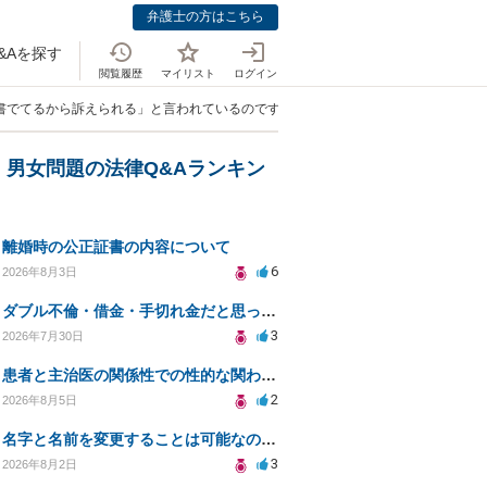
弁護士の方はこちら
&Aを探す
閲覧履歴
マイリスト
ログイン
書でてるから訴えられる」と言われているのですが…」
・男女問題の法律Q&Aランキン
離婚時の公正証書の内容について
6
2026年8月3日
ダブル不倫・借金・手切れ金だと思っていたお金を1年後いまさら脅迫罪として通知書が来てまとめて請求
3
2026年7月30日
患者と主治医の関係性での性的な関わりからのトラブル
2
2026年8月5日
名字と名前を変更することは可能なのか？
3
2026年8月2日