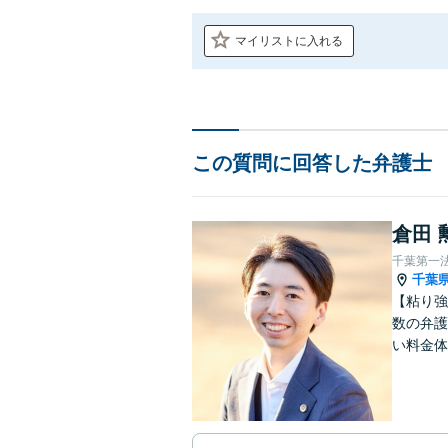
マイリストに入れる
この質問に回答した弁護士
倉田 
千葉第一
千葉
【粘り強
数の弁護
い料金体
す。まず