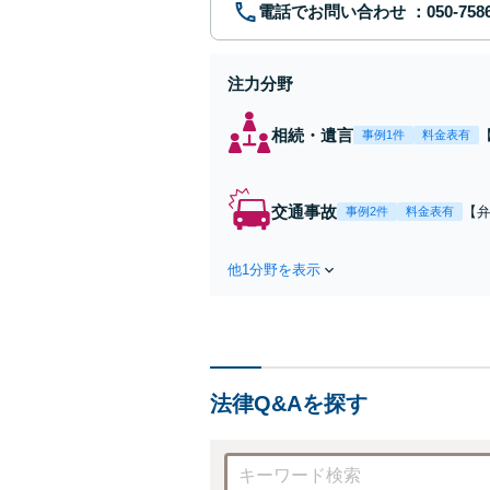
電話でお問い合わせ
注力分野
相続・遺言
事例1件
料金表有
交通事故
【弁
事例2件
料金表有
障
方
他1分野を表示
で
を
法律Q&Aを探す