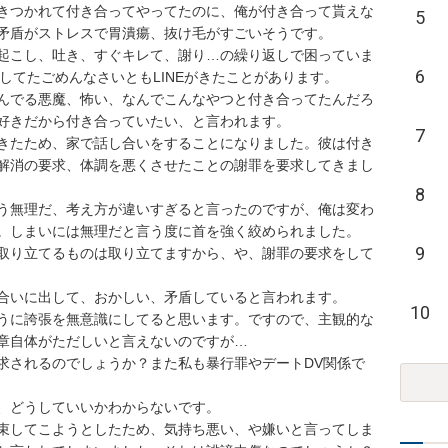
きつかれて付き合ってやってたのに、俺が付き合って貰えな
5
盾がストレスで胃潰瘍、抜け毛がすごいそうです。

起こし、吐き、すぐキレて、謝り…の繰り返しで困っていま
6
してたごめんなさいともLINEがきたことがあります。

んでる悪魔、怖い、なんでこんなやつと付き合ってたんだろ
きだから付き合っていたい、と言われます。

7
きたため、家で話し合いをすることになりました。彼は付き
解消の要求、体調を悪くさせたことの謝罪を要求してきまし
8
う無理だ、考え方が違いすぎると言ったのですが、俺は変わ
しまいには無理だと言う度に首を強く絞められました。

9
取り立てるものは取り立てますから、や、謝罪の要求をして
いに出して、おかしい、矛盾していると言われます。

10
うに誇張を無意識にしてると思います。ですので、主観的な
自体がただしいと言えないのですが…

求されるのでしょうか？また私も暴行罪やデートDV関係で
どうしていいかわからないです。

束してこようとしたため、気持ち悪い、や嫌いと言ってしま