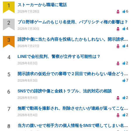
1
ストーカーから職場に電話
6
2026年7月28日
2
プロ野球ゲームのもじり名使用、パブリシティ権の影響は？
4
2026年7月30日
3
誹謗中傷に当たる内容を投稿したかもしれない。開示請求や民事刑事裁判に発展しうるのか教えて欲しい。
4
2026年7月27日
4
LINEで会社批判、警察が立件する可能性は？
2
2026年8月3日
5
開示請求の仮処分での審尋で２回目で終わらない場合どうしたらいいですか
7
2026年8月3日
6
SNSでの誹謗中傷と金銭トラブル、法的対応の相談
2
2026年8月4日
7
無断で動画を撮影され、削除させたいが連絡が返ってこない。
2
2026年8月4日
8
当方の腹いせで相手方の個人情報をSNSで晒してしまい名誉毀損させてしまったかもしれない