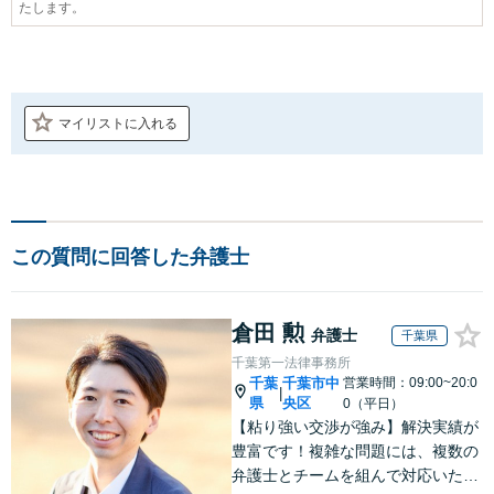
たします。
マイリストに入れる
この質問に回答した弁護士
倉田 勲
弁護士
千葉県
千葉第一法律事務所
千葉
千葉市中
営業時間：09:00~20:0
|
県
央区
0（平日）
【粘り強い交渉が強み】解決実績が
豊富です！複雑な問題には、複数の
弁護士とチームを組んで対応いたし