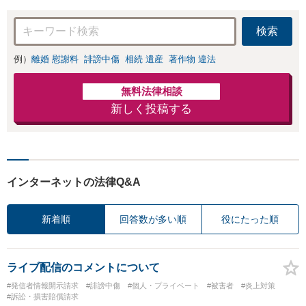
検索
例）
離婚 慰謝料
誹謗中傷
相続 遺産
著作物 違法
無料法律相談
新しく投稿する
インターネットの法律Q&A
新着順
回答数が多い順
役にたった順
ライブ配信のコメントについて
#発信者情報開示請求
#誹謗中傷
#個人・プライベート
#被害者
#炎上対策
#訴訟・損害賠償請求