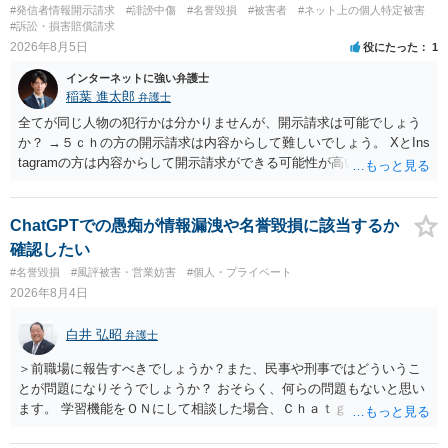
#発信者情報開示請求
#誹謗中傷
#名誉毀損
#被害者
#ネット上の個人特定被害
#訴訟・損害賠償請求
2026年8月5日
役にたった
1
インターネットに強い弁護士
稲葉 進太郎
弁護士
全てが同じ人物の犯行かは分かりませんが、開示請求は可能でしょう
か？ →５ｃｈの方の開示請求は内容からして難しいでしょう。 XとIns
tagramの方は内容からして開示請求ができる可能性が高いでしょう。
ただ、アカウントが削除されていると開示請求は失敗する可能性が高
いでしょう。７月中にアカウントが削除されている場合、今から進め
ても失敗する可能性が高いように思われます。 相手を特定できた場
ChatGPTでの愚痴が情報漏洩や名誉毀損に該当するか
合、相手に全ての弁護士費用を負担させることは可能でしょうか？ →
確認したい
訴訟外の交渉で相手方が認めれば負担させることができるでしょう。
#名誉毀損
#風評被害・営業妨害
#個人・プライベート
訴訟で判決となった場合は、実際の弁護士費用が認められる場合と認
2026年8月4日
められない場合があり何ともいえないところでしょう。
白井 弘昭
弁護士
＞前職場に報告すべきでしょうか？また、民事や刑事ではどういうこ
とが問題になりそうでしょうか？ おそらく、何らの問題もないと思い
ます。 学習機能をＯＮにして相談した場合、Ｃｈａｔｇｐｔがｏｐｅ
ｎＡＩに相談内容を蓄積し、他の質問者への何らかの回答の際に参照