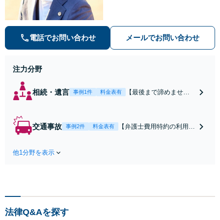
ます。【安心・分かりやすい料金体
系】些細なお悩みにも、丁寧に寄り
添い、不安を軽減します。まずはお
気軽にご相談ください。
電話でお問い合わせ
メールでお問い合わせ
注力分野
相続・遺言
【最後まで諦めませ
事例1件
料金表有
ん】親族間の交渉、複
雑な手続き、全て対応
します！不利な条件で
交通事故
【弁護士費用特約の利用＆
事例2件
料金表有
合意してしまう前にご
Zoom相談可】【死亡・骨
相談ください。【土
折・後遺障害・むち打ち
地・不動産】長期化し
他1分野を表示
等】交通事故でご家族がな
ている問題もできる限
くなってしまった方やお怪
り円滑な交渉へと導き
我された方はまずご相談く
ます。事業承継／相続
ださい。ご自身での対応で
放棄も対応可能。【JR
は損をしてしまうかもしれ
千葉駅近く】駐車場あ
ません。代わりに交渉・手
り
法律Q&Aを探す
続きをし、負担を軽減。