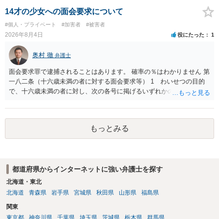
する可能性がありますが、個人名や会社名を特定していない限り、一
般論として抽象化されて回答に織り込まれる可能性が生じるにすぎま
14才の少女への面会要求について
せんので、その情報自体が、秘密情報に当たるとは思えませんし、名
#個人・プライベート
#加害者
#被害者
誉棄損として、個人や会社に対する誹謗中傷の不特定多数への公開に
2026年8月4日
役にたった
1
当たるとも思われません。 もちろん、誰がその内容をｃｈａｔｇｐｔ
に入力したかも第三者にしられることはないので、個人や会社の特定
奥村 徹
弁護士
をせずに書き込んだことで（おそらく特定して書き込んだとして
も）、相談者さんが刑事民事の責任に問われることはないでしょう。
面会要求罪で逮捕されることはあります。 確率の％はわかりません 第
私見ながらご参考まで。
一八二条（十六歳未満の者に対する面会要求等） 1 わいせつの目的
で、十六歳未満の者に対し、次の各号に掲げるいずれかの行為をした
者（当該十六歳未満の者が十三歳以上である場合については、その者
が生まれた日より五年以上前の日に生まれた者に限る。）は、一年以
下の拘禁刑又は五十万円以下の罰金に処する。 一 威迫し、偽計を用
もっとみる
い又は誘惑して面会を要求すること。 二 拒まれたにもかかわらず、
反復して面会を要求すること。 三 金銭その他の利益を供与し、又は
その申込み若しくは約束をして面会を要求すること。 2前項の罪を犯
し、よってわいせつの目的で当該十六歳未満の者と面会をした者は、
都道府県からインターネットに強い弁護士を探す
二年以下の拘禁刑又は百万円以下の罰金に処する。
北海道・東北
北海道
青森県
岩手県
宮城県
秋田県
山形県
福島県
関東
東京都
神奈川県
千葉県
埼玉県
茨城県
栃木県
群馬県