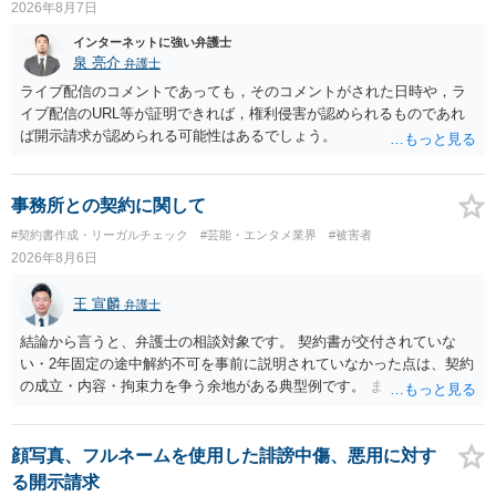
2026年8月7日
インターネットに強い弁護士
泉 亮介
弁護士
ライブ配信のコメントであっても，そのコメントがされた日時や，ラ
イブ配信のURL等が証明できれば，権利侵害が認められるものであれ
ば開示請求が認められる可能性はあるでしょう。
事務所との契約に関して
#契約書作成・リーガルチェック
#芸能・エンタメ業界
#被害者
2026年8月6日
王 宣麟
弁護士
結論から言うと、弁護士の相談対象です。 契約書が交付されていな
い・2年固定の途中解約不可を事前に説明されていなかった点は、契約
の成立・内容・拘束力を争う余地がある典型例です。 まずは、運営と
のやり取り、規約のスクショ等の証拠を集めて、弁護士に相談されて
みてはいかがでしょうか。 また同時並行で（もしまだされていないの
であれば）書面で退所意思の明確化はしておくべきだと考えます。
顔写真、フルネームを使用した誹謗中傷、悪用に対す
る開示請求