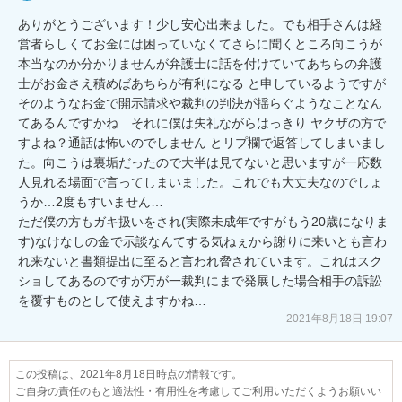
ありがとうございます！少し安心出来ました。でも相手さんは経
営者らしくてお金には困っていなくてさらに聞くところ向こうが
本当なのか分かりませんが弁護士に話を付けていてあちらの弁護
士がお金さえ積めばあちらが有利になる と申しているようですが
そのようなお金で開示請求や裁判の判決が揺らぐようなことなん
てあるんですかね…それに僕は失礼ながらはっきり ヤクザの方で
すよね？通話は怖いのでしません とリプ欄で返答してしまいまし
た。向こうは裏垢だったので大半は見てないと思いますが一応数
人見れる場面で言ってしまいました。これでも大丈夫なのでしょ
うか…2度もすいません…

ただ僕の方もガキ扱いをされ(実際未成年ですがもう20歳になりま
す)なけなしの金で示談なんてする気ねぇから謝りに来いとも言わ
れ来ないと書類提出に至ると言われ脅されています。これはスク
ショしてあるのですが万が一裁判にまで発展した場合相手の訴訟
を覆すものとして使えますかね…
2021年8月18日 19:07
この投稿は、2021年8月18日時点の情報です。
ご自身の責任のもと適法性・有用性を考慮してご利用いただくようお願いい