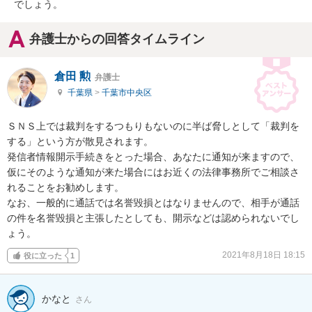
でしょう。
弁護士からの回答タイムライン
倉田 勲
弁護士
千葉県
>
千葉市中央区
ＳＮＳ上では裁判をするつもりもないのに半ば脅しとして「裁判を
する」という方が散見されます。

発信者情報開示手続きをとった場合、あなたに通知が来ますので、
仮にそのような通知が来た場合にはお近くの法律事務所でご相談さ
れることをお勧めします。

なお、一般的に通話では名誉毀損とはなりませんので、相手が通話
の件を名誉毀損と主張したとしても、開示などは認められないでし
ょう。
2021年8月18日 18:15
役に立った
1
かなと
さん