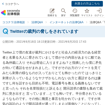
弁護士の方はこちら
ココナラへ
投稿する
探す
閲覧履歴
マイリスト
ログイン
ココナラ法律相談
法律Q&A
インターネットの法律Q&A
法律Q&A「
Twitterの裁判の脅しをされています
公開日時：
2021年8月18日 18:15
更新日時：
2021年8月20日 17:43
Twitter上で僕の友達が裁判にかけるぞと社会人の経済力のある経営
者と名乗る大人に脅されていまして僕がその内容があまりに酷であ
る為仲裁に入り それは脅迫に入りますよね？と指摘したら僕に矛先
が向いて通話をせがまれました。ですがそのお方のツイートを見て
みたら刺青の様なものが入っておりとても怖かったので はっきりと
刺青が入っているようなヤクザかもしれないお方と通話するのは嫌
ですし何を話すかも目的も不明。電話番号を教える義務もないです 
と言ったら それを名誉毀損だと訴えると 開示請求の書類も集めて裁
判に突き出すと 言っています…とても怖いです。半分脅されている
ようなものです。その他に幾度と暴言を吐かれています。ですが本
気の訴訟のようで開示請求が通ってしまえば面倒なことになってし