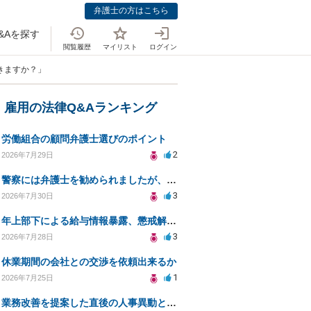
弁護士の方はこちら
&Aを探す
閲覧履歴
マイリスト
ログイン
きますか？」
・雇用の法律Q&Aランキング
労働組合の顧問弁護士選びのポイント
2
2026年7月29日
警察には弁護士を勧められましたが、費用対効果で依頼をすることを躊躇しています。
3
2026年7月30日
年上部下による給与情報暴露、懲戒解雇は可能ですか？
3
2026年7月28日
休業期間の会社との交渉を依頼出来るか
1
2026年7月25日
業務改善を提案した直後の人事異動と適応障害について、法的に問題があるか相談したいです。