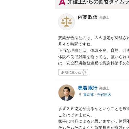
弁護士からの回答タイム
内藤 政信
弁護士
残業が合法なのは、３６協定が締結され
月４５時間ですね。

正当な理由とは、体調不良、育児、介護
体調不良で残業を断っても、強いられて
は、安全配慮義務違反で慰謝料請求の
役に立った
1
馬場 龍行
弁護士
東京都
>
千代田区
まず３６協定があるかということを確
ことはできません。

家事は内容によると思いますが，体調不
そもそもそのような就業規則が有効か