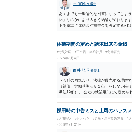
王 宣麟
弁護士
あくまでも一般論的な回答になってしまう
約」なのかにより大きく結論が変わります
トを基準に違約金や損害金を設定する例は
いう意味ではなく、実際の損害との対応関
になるわけではありません。契約が労働契
なくても、金額が事務所の損害と比べて過
休業期間の定めと請求出来る金銭
般的です。 交渉の方向としては、上限額
#労災対応
#正社員・契約社員
#労働審判
ではなく「合理的な実費・未回収費用のみ
2026年8月4日
内容をレビューしてもらう価値は十分にあ
として労働者性があるか、解除事由が双方
白井 弘昭
弁護士
う複数論点に分かれます。契約前なら、交
え、後から争うよりコストを抑えやすいの
＞会社の内規より、法律が優先する理解で
す。 ・事務所側の解除でも、解除理由に
り補償（労働基準法８１条）をしない限り
とはあります。ただし、事務所側が一方的
準法19条）。 会社の就業規則にて定め
性を欠くとして争いやすいです。逆に、タ
適用はありませんので、ご安心ください。
される可能性はあります。
たります。 ＞労災の休業補償と、所得補
か？ 業務労災の場合は、会社の安全配慮
採用時の申告ミスと上司のハラスメ
（治療費、通院慰謝料、入院費、入院慰謝
#退職勧奨
#セクハラ
#労働・雇用契約違反
#
と思われます。 また、業務労災での第三
2026年7月31日
の賠償責任も考えられます。 労災で支払