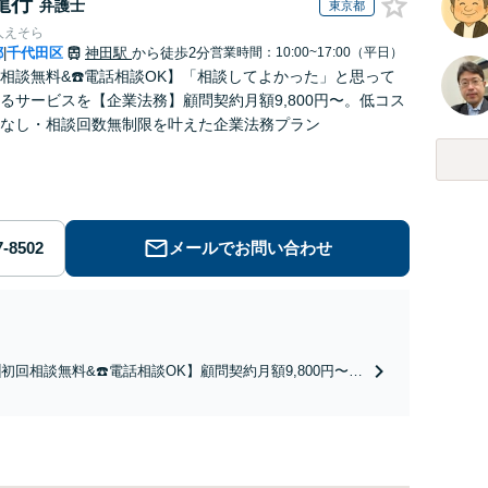
龍行
弁護士
東京都
人えそら
都
千代田区
神田駅
から徒歩2分
営業時間：10:00~17:00（平日）
|
回相談無料&☎️電話相談OK】「相談してよかった」と思って
るサービスを【企業法務】顧問契約月額9,800円〜。低コス
なし・相談回数無制限を叶えた企業法務プラン
メールでお問い合わせ
初回相談無料&☎️電話相談OK】顧問契約月額9,800円〜｜
契約300社以上の豊富な実績！契約の縛りなし／相談回数
制限／低コストではじめられるサブスク型企業法務。経験
富な弁護士が丁寧に対応。【神田駅4分】