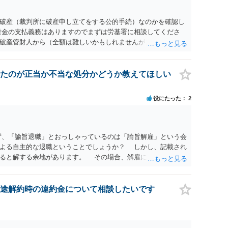
破産（裁判所に破産申し立てをする公的手続）なのかを確認し
賃金の支払義務はありますのでまずは労基署に相談してくださ
破産管財人から（全額は難しいかもしれませんが）賃金などの
ます。ただし支払までにかなり時間がかかるでしょう。 さら
」という公的機関が未払賃金の立替事業を行っています。詳しく
L 044-431-8663 相談時間：土日祝日を除く9:15～17:0
たのが正当か不当な処分かどうか教えてほしい
未払となった他の従業員の方がいれば一緒に相談してみるといい
役にたった
2
ず、「諭旨退職」とおっしゃっているのは「諭旨解雇」という会
による自主的な退職ということでしょうか？ しかし、記載され
あると解する余地があります。 その場合、解雇には客観的で合
処分が社会通念上相当と認められない限り、解雇は無効です。
勤務先に与えた影響などを具体的に検討しなければ、何とも申
休業法関係の問題もあるかもしれません。 ある程度労働法に関
途解約時の違約金について相談したいです
一度、お近くの弁護士にご相談下さい。