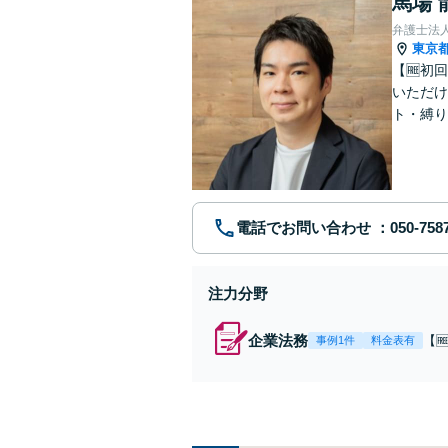
馬場 
弁護士法
東京
【🆓初
いただけ
ト・縛り
電話でお問い合わせ
注力分野
企業法務
【
事例1件
料金表有
顧問
無
豊