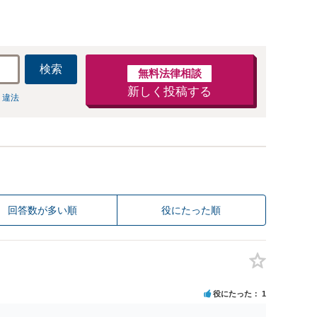
検索
無料法律相談
新しく投稿する
 違法
回答数が多い順
役にたった順
役にたった
1