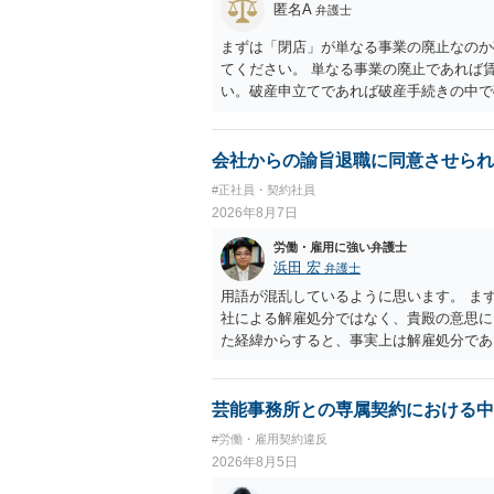
匿名A
弁護士
まずは「閉店」が単なる事業の廃止なのか
てください。 単なる事業の廃止であれば
い。破産申立てであれば破産手続きの中で
労働債権は他の債務より優先して支払われ
に、「独立行政法人労働者健康安全機構 
は、同機構の＜未払賃金立替払相談コーナー＞ TE
会社からの諭旨退職に同意させられ
0 に相談してみてください。同じように
#正社員・契約社員
でしょう。
2026年8月7日
労働・雇用に強い弁護士
浜田 宏
弁護士
用語が混乱しているように思います。 ま
社による解雇処分ではなく、貴殿の意思
た経緯からすると、事実上は解雇処分で
理的な理由が必要であり、かつ解雇という
結局、貴殿のネット炎上の内容や原因、
し上げることができません。また、育児
芸能事務所との専属契約における中
する専門的な知識が必要な事案ですので、
#労働・雇用契約違反
2026年8月5日