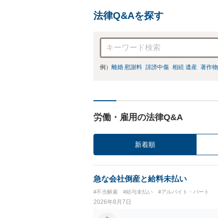
法律Q&Aを探す
例）
離婚 慰謝料
誹謗中傷
相続 遺産
著作物
労働・雇用の法律Q&A
新着順
急な会社倒産と給料未払い
#不当解雇
#給与未払い
#アルバイト・パート
2026年8月7日