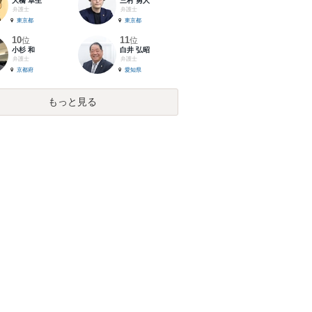
大橋 卓生
三村 勇人
弁護士
弁護士
東京都
東京都
10
11
位
位
小杉 和
白井 弘昭
弁護士
弁護士
京都府
愛知県
もっと見る