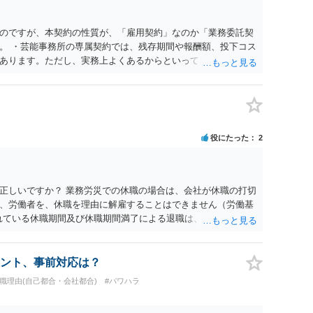
のですが、本契約の性質が、「雇用契約」なのか「業務委託契
。 ・芸能事務所の専属契約では、残存期間や報酬額、投下コス
あります。ただし、実務上よくあるからといって当然に適法と
係や合理性が重要です。 ・違約金に上限がなくても、常に有効
約に近い実態なら労基法16条で無効となる余地があり、そうで
大なら無効や減額が争点になります。 ・契約前の修正交渉は一
を設ける、実損害ベースにする、算定根拠を明確化する、違約金
」に限定する、などが典型です。 ・弁護士に契約前に契約書の
役にたった
2
ると思われます。 争点は、契約類型が雇用か業務委託か、実態
にどう定められているか、違約金の算定根拠が合理的か、とい
渉のパワーバランスの問題もありますが、修正余地があるう
で、資料等を持参の上弁護士に確認されることをお勧めしま
正しいですか？ 業務労災での休職の場合は、会社が休職の打切
よってはタレント側に損害賠償が発生する建付けになっているこ
、労働者を、休職を理由に解雇することはできません（労働基
に解除したのにタレントへ違約金を課す設計は、合理性や対価
られている休職期間及び休職期間満了による退職は、業務労災への
レント側の重大な契約違反がある場合は、実損害の範囲で請求
 仮に会社が打切り補償をせずに解雇した場合は、不当解雇に当
償保険の保険金とは別に、受け取れる金銭はありますでしょう
義務違反が認められると解されますので、会社の損害賠償責任
ント、事前対応は？
料、後遺障害慰謝料、逸失利益等）が認められる可能性が高い
退職理由(自己都合・会社都合)
#パワハラ
者行為傷害（同僚の不注意等による事故）の場合は、当該第三者
われた分は、損害額から控除（損益相殺）されますが、それを超