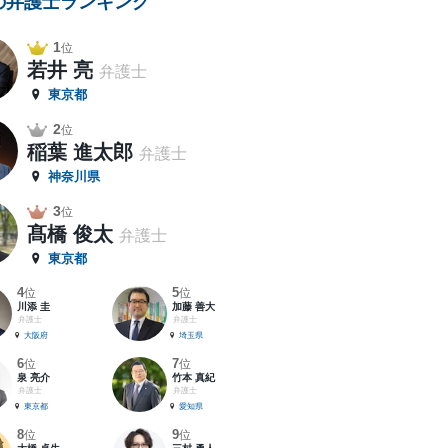
の弁護士ランキング
1
位
若井 亮
弁護士
東京都
2
位
稲葉 進太郎
弁護士
神奈川県
3
位
髙橋 俊太
弁護士
東京都
4
5
位
位
川添 圭
加藤 善大
弁護士
弁護士
大阪府
埼玉県
6
7
位
位
泉 亮介
竹本 真紀
弁護士
弁護士
東京都
愛知県
8
9
位
位