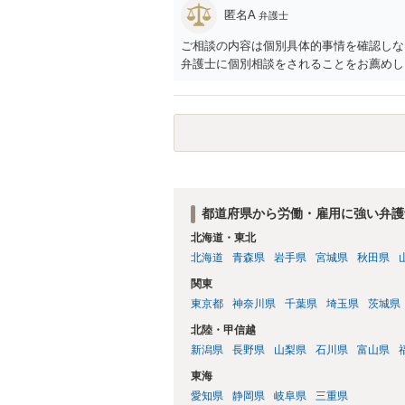
えた部分は、会社もしくは、第三者から支
匿名A
弁護士
思います（良い会社でしたら、自ら話して
もしくは対応を最寄りの弁護士にご相談く
ご相談の内容は個別具体的事情を確認しな
弁護士に個別相談をされることをお薦めし
都道府県から労働・雇用に強い弁護
北海道・東北
北海道
青森県
岩手県
宮城県
秋田県
関東
東京都
神奈川県
千葉県
埼玉県
茨城県
北陸・甲信越
新潟県
長野県
山梨県
石川県
富山県
東海
愛知県
静岡県
岐阜県
三重県