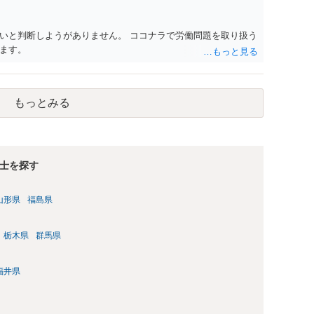
払ってもらうことになります。 会社等との交渉が必要になると
くると思いますが・・・）。極めて専門的な話ですので、詳細
ださい。 以上、ご参考まで。
いと判断しようがありません。 ココナラで労働問題を取り扱う
ます。
もっとみる
士を探す
山形県
福島県
栃木県
群馬県
福井県