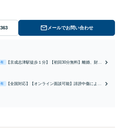
メールでお問い合わせ
【京成志津駅徒歩１分】【初回30分無料】離婚、財産
表有
分与、慰謝料請求や親権などご相談ください。相談か
ら事務手続き、交渉や書面作成等、全て私が一人で対
応します。【オンライン面談可能】【全国対応】
【全国対応】【オンライン面談可能】誹謗中傷による
表有
開示請求・削除請求は弁護士にご相談ください。トレ
ント利用による意見照会書が届いた方も早急な確認
を。相談から事務手続き、交渉や書面作成等、全て私
が対応します。