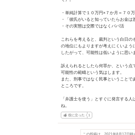
・単純計算で１０万円×７か月＝７０万
・「彼氏がいると知っていたらお金は
・その実態は交際ではなくパパ活

これらを考えると、裁判という白日の
の地位にもよりますが考えにくいように
したがって、可能性は低いように思いま
訴えられるとしたら何罪か、という点
可能性の範疇という気はします。

また、刑事ではなく民事ということで
ところです。

「弁護士を使う」とすぐに発言する人
ね。
役に立った
1
この投稿は、2021年8月17日