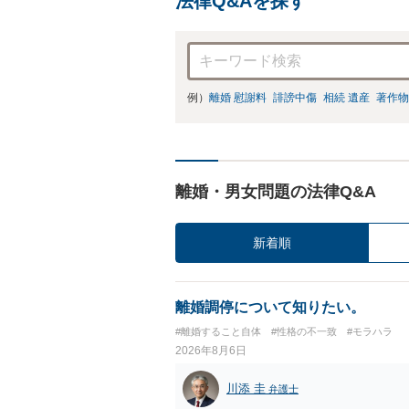
法律Q&Aを探す
例）
離婚 慰謝料
誹謗中傷
相続 遺産
著作物
離婚・男女問題の法律Q&A
新着順
離婚調停について知りたい。
#離婚すること自体
#性格の不一致
#モラハラ
2026年8月6日
川添 圭
弁護士