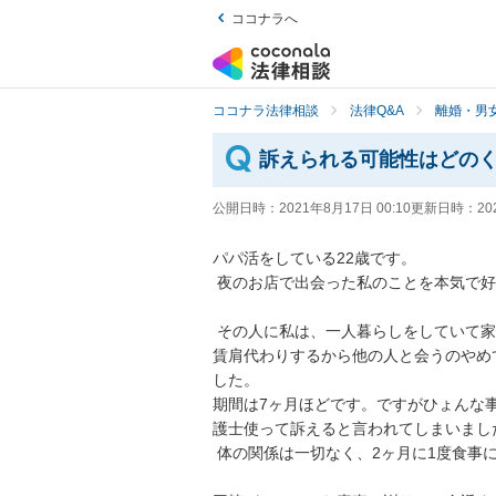
ココナラへ
ココナラ法律相談
法律Q&A
離婚・男
訴えられる可能性はどの
公開日時：
2021年8月17日 00:10
更新日時：
20
パパ活をしている22歳です。

 夜のお店で出会った私のことを本気で好きな人と夜のお店をやめた後にパパ活をしていました。

 その人に私は、一人暮らしをしていて家賃が厳しいから色んな人とパパ活してると言ったら俺が家
賃肩代わりするから他の人と会うのやめ
した。

期間は7ヶ月ほどです。ですがひょんな
護士使って訴えると言われてしまいました。
 体の関係は一切なく、2ヶ月に1度食事に行く程度でした。
