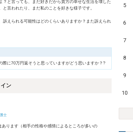
よ？と言っても、まだ好きだから貴方の幸せな生活を壊した
5
と言われたり、まだ私のことを好きな様子です。

、訴えられる可能性はどのくらいありますか？また訴えられ
6
7
8
の際に70万円返そうと思っていますがどう思いますか？?
9
ライン
10
護士
はあります（相手の性格や感情によるところが多いの