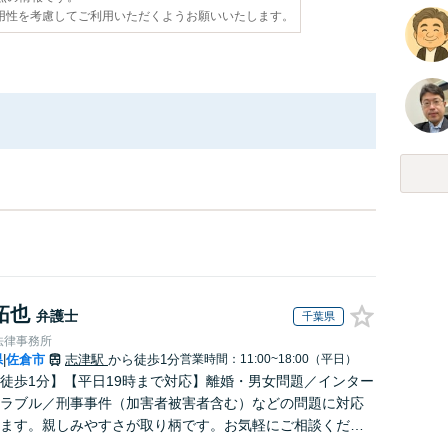
用性を考慮してご利用いただくようお願いいたします。
拓也
弁護士
千葉県
法律事務所
県
佐倉市
志津駅
から徒歩1分
営業時間：11:00~18:00（平日）
|
徒歩1分】【平日19時まで対応】離婚・男女問題／インター
ラブル／刑事事件（加害者被害者含む）などの問題に対応
ます。親しみやすさが取り柄です。お気軽にご相談くださ
om面談可】【全国相談対応】