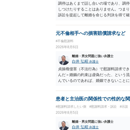
調停はあくまで話し合いの場であり、調停
しつけたりすることはありません。つまり
訴訟を提起して離婚を命じる判決を得て確
するなら、夫が離婚に前向きになるような
ば、夫から「この条件なら離婚してもよい
いかもしれません）。ただ、離婚訴訟をし
元不倫相手への損害賠償請求など
れてしまいますので、注意する必要があり
#不倫慰謝料
淡々と調停不成立にして離婚訴訟で離婚原
2026年8月6日
りません。見通し等を含め、弁護士へ相談
離婚・男女問題に強い弁護士
白井 弘昭
弁護士
貞操権侵害（不法行為）で慰謝料請求でき
んだ＞婚姻の約束は虚偽だった、という流
んでいるのであれば、婚姻できないことに
謝料は高額にならないように思われます。
患者と主治医の関係性での性的な関
#慰謝料請求したい側
#慰謝料請求・訴訟
#示談
2026年8月5日
離婚・男女問題に強い弁護士
白井 弘昭
弁護士