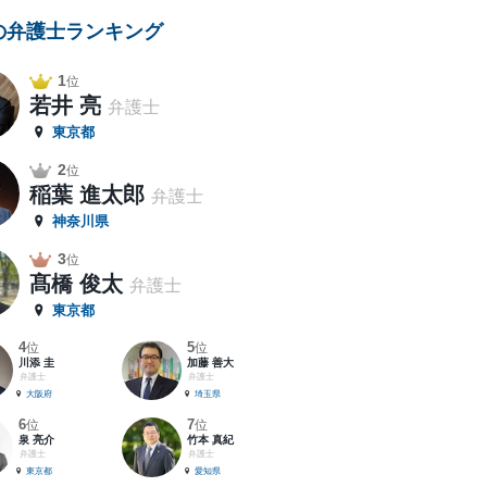
の弁護士ランキング
1
位
若井 亮
弁護士
東京都
2
位
稲葉 進太郎
弁護士
神奈川県
3
位
髙橋 俊太
弁護士
東京都
4
5
位
位
川添 圭
加藤 善大
弁護士
弁護士
大阪府
埼玉県
6
7
位
位
泉 亮介
竹本 真紀
弁護士
弁護士
東京都
愛知県