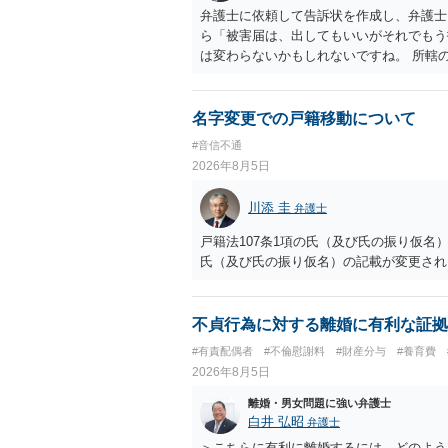
弁護士に依頼して告訴状を作成し、弁護士
ら「被害届は、出してもいいがそれでもう
は変わらないかもしれないですね。 所轄
ですが、実際に捜査をするのは、結局所轄
す。 一度、最寄りの「刑事に強い」とう
ご参考まで。
名字変更での戸籍移動について
#音信不通
2026年8月5日
川添 圭
弁護士
戸籍法107条1項の氏（及び氏の振り仮
氏（及び氏の振り仮名）の記載が変更され
不貞行為に対する離婚に有利な証拠
#有責配偶者
#不倫慰謝料
#財産分与
#養育費
2026年8月5日
離婚・男女問題に強い弁護士
白井 弘昭
弁護士
＞こちらに有利に離婚するには、どのよう