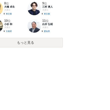
8
9
位
位
大橋 卓生
三村 勇人
弁護士
弁護士
東京都
東京都
10
11
位
位
小杉 和
白井 弘昭
弁護士
弁護士
京都府
愛知県
もっと見る