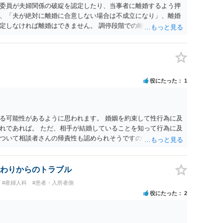
委員が夫婦関係の破綻を認定したり、当事者に離婚するよう押
、「夫が絶対に離婚に合意しない場合は不成立になり」、離婚
定しなければ離婚はできません。 調停段階での離婚成立を希望
条件提示をする等、模索するほかありません（極端な話をいえ
」として提示された条件を全部丸呑みする、という方法しかな
たくないという考えを見透かされてしまうと、逆に足下を見ら
ます。 夫が離婚に抵抗する可能性が高いのであれば、むしろ
因を主張し、判決へ持っていく方が近道であることも少なくあ
役にたった
1
・依頼した方がよいと思います。
る可能性があるように思われます。 婚姻を約束して性行為に及
れであれば。 ただ、相手が結婚していることを知って行為に及
ついて相談者さんの帰責性も認められそうですので、あまり慰
 一度、最寄りの弁護士に相談してみてください。
わりからのトラブル
#産婦人科
#患者・入所者側
役にたった
2