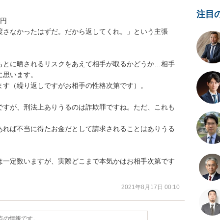
注目
円

渡さなかったはずだ。だから返してくれ。」という主張

もとに晒されるリスクをあえて相手が取るかどうか…相手
思います。

す（繰り返しですがお相手の性格次第です）。

ですが、刑法上ありうるのは詐欺罪ですね。ただ、これも
あれば不当に得たお金だとして請求されることはありうる
は一定数いますが、実際どこまで本気かはお相手次第です
2021年8月17日 00:10
時点の情報です。