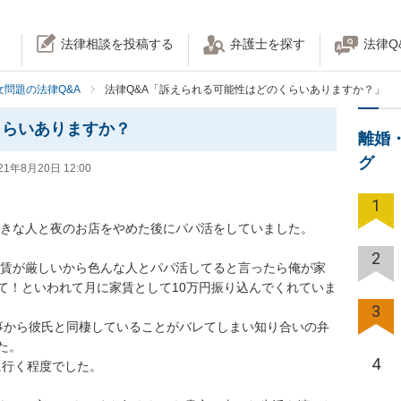
法律相談を投稿する
弁護士を探す
法律Q
女問題の法律Q&A
法律Q&A「訴えられる可能性はどのくらいありますか？」
くらいありますか？
離婚
グ
21年8月20日 12:00
1
2
て！といわれて月に家賃として10万円振り込んでくれていま
3
事から彼氏と同棲していることがバレてしまい知り合いの弁


4