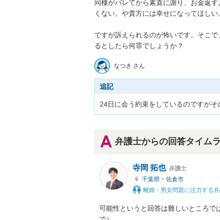
同棲がバレてから素直に謝り、お金返す
くない。や貴方には幸せになってほしい。
ですが訴えられるのが怖いです。そこで
なつき さん
追記
24日に会う約束をしているのですがそ
弁護士からの回答タイム
寺岡 拓也
弁護士
千葉県
>
佐倉市
離婚・男女問題に注力する弁
可能性というと回答は難しいところで
で）。
