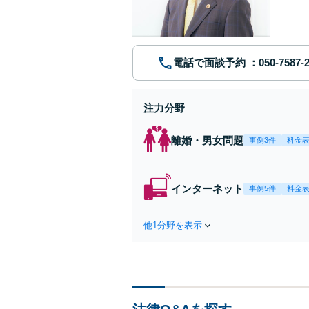
電話で面談予約
注力分野
離婚・男女問題
事例3件
料金
インターネット
事例5件
料金
他1分野を表示