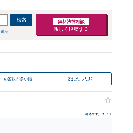
検索
無料法律相談
新しく投稿する
 違法
回答数が多い順
役にたった順
役にたった
1