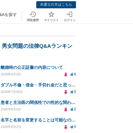
弁護士の方はこちら
&Aを探す
閲覧履歴
マイリスト
ログイン
・男女問題の法律Q&Aランキン
離婚時の公正証書の内容について
6
2026年8月3日
ダブル不倫・借金・手切れ金だと思っていたお金を1年後いまさら脅迫罪として通知書が来てまとめて請求
3
2026年7月30日
患者と主治医の関係性での性的な関わりからのトラブル
2
2026年8月5日
名字と名前を変更することは可能なのか？
3
2026年8月2日