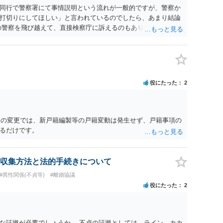
同行で警察署にて事情説明という流れが一般的ですが、警察か
打切りにしてほしい」と言われているのでしたら、あまり結論
の警察を飛び越えて、直接検察庁に訴えるのもありかもしれない
だと思われますので、やはり結論は変わらないかもしれないで
たっている弁護士に相談してみてはいかがでしょうか。 以上、
役にたった
2
名）の変更では、新戸籍編製等の戸籍変動は発生せず、戸籍事項の
るだけです。
収集方法と法的手続きについて
#異性関係(不貞等)
#離婚協議
役にたった
2
な証拠が必要でしょうか。 不貞の証拠としては、ライン、カカ