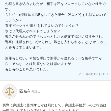
先程も書き込みましたが、相手は私をブロックしていない様子で
す。

もし相手が謝罪のLINEをしてきた場合、私はどうすればよいので
しょうか？

直接 相手とやり取りをしてよいのでしょうか？

やはり代理人がベストでしょうか？

署名させられたので『ちょっとした返信文で揚げ足取りをされ、
警察に通報される･嵌められる･落とし入れられる』と よからぬこ
とを考えてしまいます。

謝罪もしない、卑怯な手口で謝罪から逃れるような相手ですか
ら、そんなことは到底ないとは思いますが…

もしものことを思いました。
2021年8月15日 11:11
匿名A
弁護士
実際に弁護士に依頼するかは別にして、弁護士事務所へのご相談は
一度行かれておいた方がいいようにも思われます。
