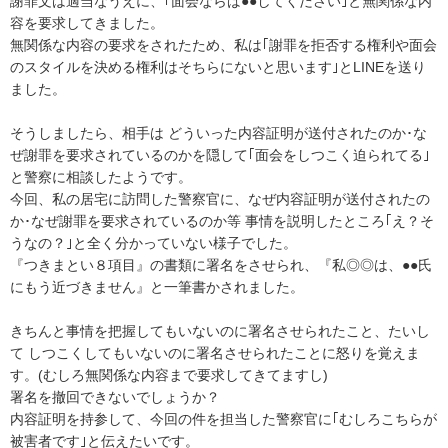
謝罪文は適当なうえに、｢面会ならば●●してください｣と無関係な内
容を要求してきました。

無関係な内容の要求をされたため、私は｢謝罪を拒否する権利や面会
のスタイルを決める権利はそちらにないと思います｣とLINEを送り
ました。

そうしましたら、相手は どういった内容証明が送付されたのか･な
ぜ謝罪を要求されているのかを隠して｢面会をしつこく迫られてる｣
と警察に相談したようです。

今回、私の居宅に訪問した警察官に、なぜ内容証明が送付されたの
か･なぜ謝罪を要求されているのか等 事情を説明したところ｢え？そ
うなの？｣と全く分かっていない様子でした。

『つきまとい８項目』の書類に署名をさせられ、『私◎◎は、●●氏
にもう近づきません』と一筆書かされました。

きちんと事情を把握してもいないのに署名させられたこと、たいし
て しつこくしてもいないのに署名させられたことに怒りを覚えま
す。(むしろ無関係な内容まで要求してきてますし)

署名を撤回できないでしょうか？

内容証明を持参して、今回の件を担当した警察官に｢むしろこちらが
被害者です｣と伝えたいです。
