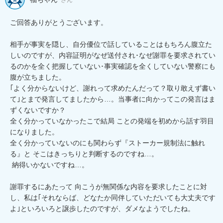
ご回答ありがとうございます。

相手が事実を隠し、自分優位で話していることはもちろん腹立た
しいのですが、内容証明がなぜ送付され･なぜ謝罪を要求されてい
るのかを全く把握していない･事実確認を全くしていない警察にも
腹が立ちました。

｢よく分からないけど、謝れって求めたんだって？取り敢えず書い
て｣とまで発言してましたから…。当事者に向かってこの発言はま
ずくないですか？

全く分かっていなかったこで結局 ことの発端を初めから話す羽目
になりました。

全く分かっていないのにも関わらず『ストーカー規制法に触れ
る』と そこはきっちりと判断するのですね…。

 納得いかないですね…。

謝罪するにあたって 向こうが無関係な内容を要求したことに対
し、私は｢それならば、どなたか同伴していただいても大丈夫です
よ｣といろいろと譲歩したのですが、ダメなようでしたね。
