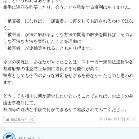
な」という権利はありますが、

相手に謝罪を強要したり、会うことを強制する権利はありません。

「被害者」になれば、「加害者」に何をしても許されるわけではな
く、

「被害者」が法に触れるような方法で問題の解決を図れば、そのよ
うな不法な方法を実行したことを理由に

「被害者」が逮捕等されることもあり得ます。

今回の状況は、あなたがやったことは、ストーカー規制法違反や各
都道府県の迷惑防止条例に違反する可能性が高く、

警察としても今回のような対応をせざるを得なかったものと思われ
ます。

どうしても相手に何か請求したいということであれば、お近くの弁
護士事務所にて、

裁判等の適法な手段で何ができるかご相談されてみてください。
2021年8月15日 10:37
役に立った
0
福ちゃん
さん