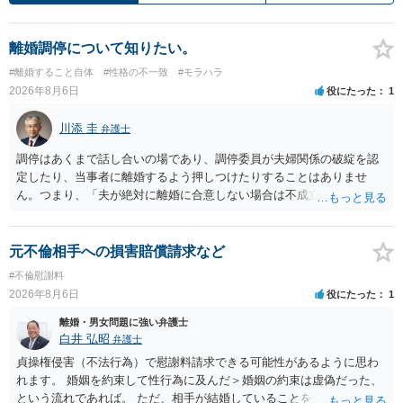
離婚調停について知りたい。
#離婚すること自体
#性格の不一致
#モラハラ
2026年8月6日
役にたった
1
川添 圭
弁護士
調停はあくまで話し合いの場であり、調停委員が夫婦関係の破綻を認
定したり、当事者に離婚するよう押しつけたりすることはありませ
ん。つまり、「夫が絶対に離婚に合意しない場合は不成立になり」、
離婚訴訟を提起して離婚を命じる判決を得て確定しなければ離婚はで
きません。 調停段階での離婚成立を希望するなら、夫が離婚に前向き
になるような条件提示をする等、模索するほかありません（極端な話
元不倫相手への損害賠償請求など
をいえば、夫から「この条件なら離婚してもよい」として提示された
#不倫慰謝料
条件を全部丸呑みする、という方法しかないかもしれません）。た
2026年8月6日
役にたった
1
だ、離婚訴訟をしたくないという考えを見透かされてしまうと、逆に
足下を見られてしまいますので、注意する必要があります。 夫が離婚
離婚・男女問題に強い弁護士
に抵抗する可能性が高いのであれば、むしろ淡々と調停不成立にして
白井 弘昭
弁護士
離婚訴訟で離婚原因を主張し、判決へ持っていく方が近道であること
貞操権侵害（不法行為）で慰謝料請求できる可能性があるように思わ
も少なくありません。見通し等を含め、弁護士へ相談・依頼した方が
れます。 婚姻を約束して性行為に及んだ＞婚姻の約束は虚偽だった、
よいと思います。
という流れであれば。 ただ、相手が結婚していることを知って行為に