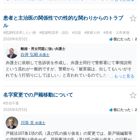
及んでいるのであれば、婚姻できないことについて相談者さんの帰責
性も認められそうですので、あまり慰謝料は高額にならないように思
われます。 一度、最寄りの弁護士に相談してみてください。
患者と主治医の関係性での性的な関わりからのトラブ
ル
#慰謝料請求したい側
#慰謝料請求・訴訟
#示談
#産婦人科
#患者・入所者側
2026年8月5日
役にたった
2
離婚・男女問題に強い弁護士
白井 弘昭
弁護士
弁護士に依頼して告訴状を作成し、弁護士同行で警察署にて事情説明
という流れが一般的ですが、警察から「被害届は、出してもいいがそ
れでもう打切りにしてほしい」と言われているのでしたら、あまり結
論は変わらないかもしれないですね。 所轄の警察を飛び越えて、直接
検察庁に訴えるのもありかもしれないですが、実際に捜査をするの
は、結局所轄だと思われますので、やはり結論は変わらないかもしれ
名字変更での戸籍移動について
ないです。 一度、最寄りの「刑事に強い」とうたっている弁護士に相
#音信不通
談してみてはいかがでしょうか。 以上、ご参考まで。
2026年8月5日
役にたった
2
川添 圭
弁護士
戸籍法107条1項の氏（及び氏の振り仮名）の変更では、新戸籍編製等
の戸籍変動は発生せず、戸籍事項の氏（及び氏の振り仮名）の記載が