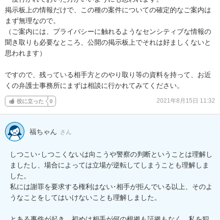
掲示板上の情報だけで、この種の案件についての確定的なご案内は
まず無理なので。

（ご案内には、プライバシーに触れるようなセンシティブな情報の
聞き取りも必要なところ、公開の掲示板上でそれは好ましくないと
思われます）

ですので、残っている相手方とのやり取り等の資料を持って、お近
くの弁護士事務所にまずは相談に行かれてみてください。
2021年8月15日 11:32
役に立った
0
福ちゃん
さん
しつこい･しつこくないは向こうや警察の判断ということは理解し
ましたし、場合によっては立場が逆転してしまうことも理解しま
した。

私には謝罪を要求する権利はない･相手が拒んでいる以上、そのよ
うなことをしてはいけないことも理解しました。

とある事件が起き、初めは相手が何の根拠も証拠もなく、私を犯