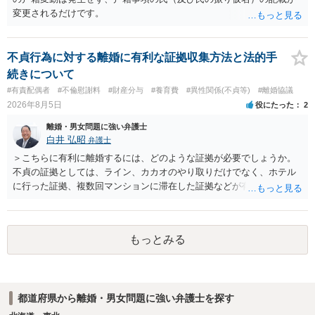
変更されるだけです。
不貞行為に対する離婚に有利な証拠収集方法と法的手
続きについて
#有責配偶者
#不倫慰謝料
#財産分与
#養育費
#異性関係(不貞等)
#離婚協議
2026年8月5日
役にたった
2
離婚・男女問題に強い弁護士
白井 弘昭
弁護士
＞こちらに有利に離婚するには、どのような証拠が必要でしょうか。
不貞の証拠としては、ライン、カカオのやり取りだけでなく、ホテル
に行った証拠、複数回マンションに滞在した証拠などが有効です。 不
貞の証拠があれば、離婚をさらに有利に進める（離婚したい時期に離
婚する、慰謝料をとるなど）ことができると思われます。 ただし、不
貞発覚後、長期間同居を続けると、不貞を許したとの評価につながる
もっとみる
場合がありますので、ご注意ください。 以上、ご参考まで。
都道府県から離婚・男女問題に強い弁護士を探す