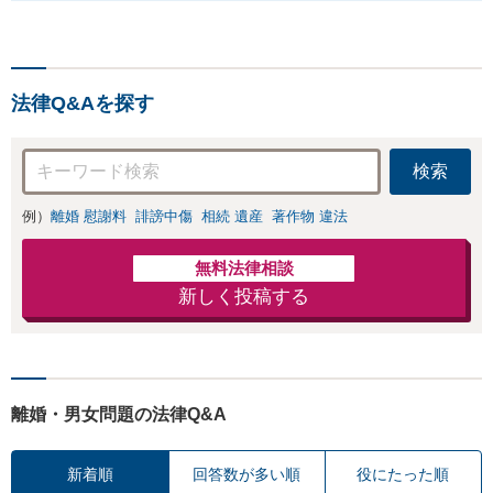
法律Q&Aを探す
検索
例）
離婚 慰謝料
誹謗中傷
相続 遺産
著作物 違法
無料法律相談
新しく投稿する
離婚・男女問題の法律Q&A
新着順
回答数が多い順
役にたった順