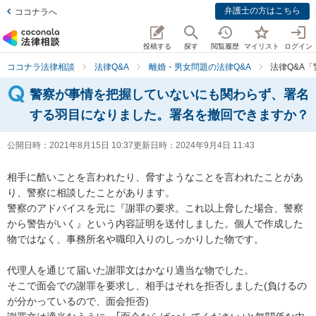
弁護士の方はこちら
ココナラへ
投稿する
探す
閲覧履歴
マイリスト
ログイン
ココナラ法律相談
法律Q&A
離婚・男女問題の法律Q&A
法律Q&A
警察が事情を把握していないにも関わらず、署名
する羽目になりました。署名を撤回できますか？
公開日時：
2021年8月15日 10:37
更新日時：
2024年9月4日 11:43
相手に酷いことを言われたり、脅すようなことを言われたことがあ
り、警察に相談したことがあります。

警察のアドバイスを元に『謝罪の要求。これ以上脅した場合、警察
から警告がいく』という内容証明を送付しました。個人で作成した
物ではなく、事務所名や職印入りのしっかりした物です。

代理人を通じて届いた謝罪文はかなり適当な物でした。

そこで面会での謝罪を要求し、相手はそれを拒否しました(負けるの
が分かっているので、面会拒否)
