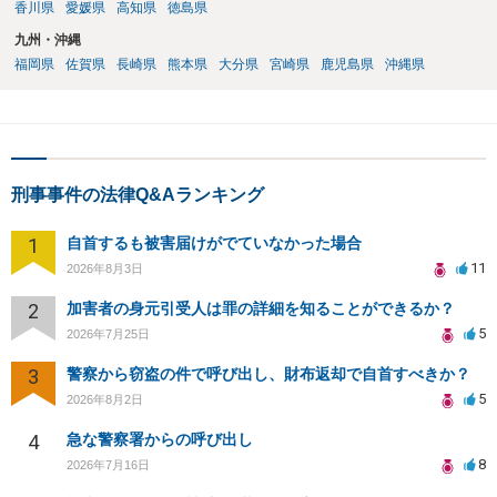
香川県
愛媛県
高知県
徳島県
九州・沖縄
福岡県
佐賀県
長崎県
熊本県
大分県
宮崎県
鹿児島県
沖縄県
刑事事件の法律Q&Aランキング
1
自首するも被害届けがでていなかった場合
11
2026年8月3日
2
加害者の身元引受人は罪の詳細を知ることができるか？
5
2026年7月25日
3
警察から窃盗の件で呼び出し、財布返却で自首すべきか？
5
2026年8月2日
4
急な警察署からの呼び出し
8
2026年7月16日