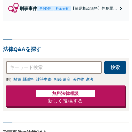
刑事事件
【簡易相談無料】性犯罪
事例5件
料金表有
（不同意性交・不同意わい
せつ）・福祉犯（児童ポル
ノ・児童買春・児童福祉
法・青少年条例）・ネット
犯罪（名誉毀損・わいせつ
物・不正アクセス・リベン
法律Q&Aを探す
ジポルノ罪等）に非常に詳
しい弁護士です
検索
例）
離婚 慰謝料
誹謗中傷
相続 遺産
著作物 違法
無料法律相談
新しく投稿する