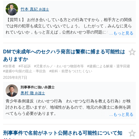
竹本 真紀
弁護士
【質問１】 お付き合いしている方との行為ですから，相手方との関係
では何の犯罪も成立していないでしょう。 したがって，みんなに見ら
れていないか，もっと言えば，公然わいせつ罪の問題にならないかの
話だと思います。 公然わいせつ罪では，まず，公然性が必要です。 公
然性は，不特定又は多数の方が認識できる状態か否かで判断されま
す。 本件は，車の中という閉鎖された空間で行っており，不特定又は
DMで未成年へのセクハラ発言は警察に捕まる可能性は
多数の方が認識するのは困難な状態ですから，公然性はないと思いま
ありますか
す。 また，意図的に示そうとする故意が必要ですが，本件では，通過
#加害者
#不起訴
#児童ポルノ・わいせつ物頒布等
#逮捕による解雇・退学回避
する車両があると服を着ている（わいせつな状態をなくしている）の
#逮捕や勾留の阻止・準抗告
#前科・前歴をつけたくない
ですから，むしろ見られないようにしており，故意が認められること
2026年8月7日
はありません。 以上より，公然わいせつ罪には該当しませんから，捜
刑事事件に強い弁護士
査の対象になることはありません。 警察から連絡がくることもないで
奥村 徹
弁護士
しょう。 【質問２】 見せようと思っていないことは，服を着たりする
行為から明らかです。したがいまして，注意を受けることさえありま
青少年条例違反（わいせつ行為 わいせつな行為を教える行為）が検
せん。まして，刑罰として罰せられることもありません。 【質問３】
討されると思いますが、地域性があるので、地元の弁護士に条例を調
以上のように犯罪の嫌疑が否定されますから，逮捕勾留される可能性
べてもらう必要があります。
はありません。その理由がないのです。 【質問４】 起訴猶予は，犯罪
が成立することが前提ですので，不起訴とする理由としても前提を欠
いています。不起訴にするにしても，不起訴の可能性はありません。
刑事事件で名前がネット公開される可能性について知
あえて不起訴の理由を挙げるなら，「嫌疑不十分」か「嫌疑なし」で