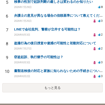
5
検事の性別で起訴判断の厳しさは変わるのか知りたい
8
2026年7月29日
6
弁護士の意見が異なる場合の信頼基準について教えてください
3
2026年7月25日
7
LINEで会社批判、警察が立件する可能性は？
2
2026年8月3日
8
盗撮行為の後日捜査や逮捕の可能性と初動対応について
2
2026年7月27日
9
窃盗起訴、執行猶予の可能性は？
3
2026年8月3日
10
書類送検後の対応と家族に知られないための手続きについて相談
3
2026年8月2日
もっと見る