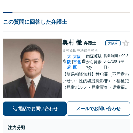
この質問に回答した弁護士
奥村 徹
弁護士
大阪府
奥村＆田中法律事務所
南森町駅
営業時間：09:3
大
大阪
0~17:30（平
阪
市北
から徒歩
|
府
区
日）
7分
【簡易相談無料】性犯罪（不同意わ
いせつ・性的姿態撮影罪）・福祉犯
（児童ポルノ・児童買春・児童福祉
法・青少年条例）・ネット犯罪（名
誉毀損・わいせつ物・不正アクセス
等）に非常に詳しい弁護士です
電話でお問い合わせ
メールでお問い合わせ
注力分野