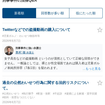
刑事事件の法律Q&A
新着順
回答数が多い順
役にたった順
Twitterなどでの盗撮動画の購入について
#児童ポルノ・わいせつ物頒布等
2026年8月7日
刑事事件に強い弁護士
奥村 徹
弁護士
女子高生などの盗撮動画 というのが漠然としていて正確な回答ができ
ません。 一般論としては、裸とか性交場面であれば購入者は児童ポル
ノ単純所持罪（7条1項）を疑われます。
過去の公然わいせつ行為に関する法的リスクについ
て。
#公然わいせつ
#執行猶予
#釈放・保釈
#不起訴
#逮捕による解雇・退学回避
#前科・前歴をつけたくない
2026年8月7日