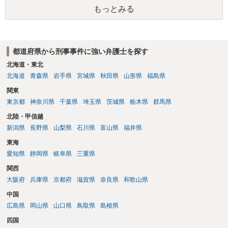
護観察所と連携した職業支援の内容や具体的な就労・監督状況） ・監
もっとみる
督者の証言 など、証拠で担保された客観性と実現可能性があるもので
なければあまり意味がありません。 もともと執行猶予が狙える事案で
あれば本人の反省の言葉だけで十分であり、実刑となるか微妙な事案
では、本人が再発防止策をいくら述べてもほとんど効果は望めないと
都道府県から刑事事件に強い弁護士を探す
いうのが実感です。
北海道・東北
北海道
青森県
岩手県
宮城県
秋田県
山形県
福島県
関東
東京都
神奈川県
千葉県
埼玉県
茨城県
栃木県
群馬県
北陸・甲信越
新潟県
長野県
山梨県
石川県
富山県
福井県
東海
愛知県
静岡県
岐阜県
三重県
関西
大阪府
兵庫県
京都府
滋賀県
奈良県
和歌山県
中国
広島県
岡山県
山口県
鳥取県
島根県
四国