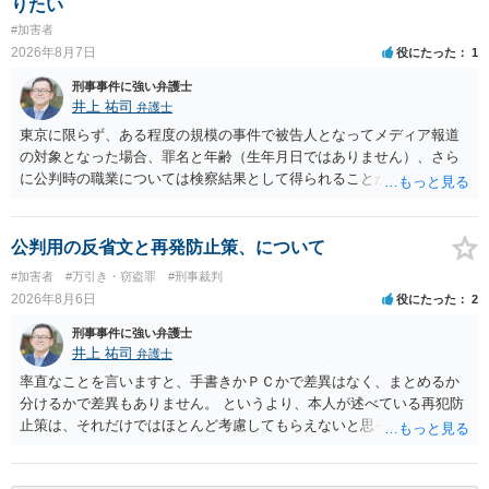
りたい
す。
#加害者
2026年8月7日
役にたった
1
刑事事件に強い弁護士
井上 祐司
弁護士
東京に限らず、ある程度の規模の事件で被告人となってメディア報道
の対象となった場合、罪名と年齢（生年月日ではありません）、さら
に公判時の職業については検察結果として得られることが通常です。
公判用の反省文と再発防止策、について
#加害者
#万引き・窃盗罪
#刑事裁判
2026年8月6日
役にたった
2
刑事事件に強い弁護士
井上 祐司
弁護士
率直なことを言いますと、手書きかＰＣかで差異はなく、まとめるか
分けるかで差異もありません。 というより、本人が述べている再犯防
止策は、それだけではほとんど考慮してもらえないと思った方が良い
です。 提出するのであれば、 ・具体的に自身が受けているプログラム
やカウンセリング・治療の内容 ・利用している再犯防止策（例えば保