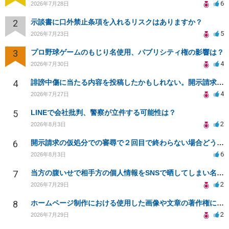
6
2026年7月28日
2
示談書に口外禁止条項を入れるリスクはありますか？
5
2026年7月23日
3
プロ野球ゲームのもじり名使用、パブリシティ権の影響は？
4
2026年7月30日
4
誹謗中傷に当たる内容を投稿したかもしれない。開示請求や民事刑事裁判に発展しうるのか教えて欲しい。
4
2026年7月27日
5
LINEで会社批判、警察が立件する可能性は？
2
2026年8月3日
6
開示請求の仮処分での審尋で２回目で終わらない場合どうしたらいいですか
6
2026年8月3日
7
当方の腹いせで相手方の個人情報をSNSで晒してしまい名誉毀損させてしまったかもしれない
2
2026年7月29日
8
ホームページ制作における使用した画像や文章の著作権について
2
2026年7月29日