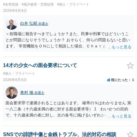
訴訟外の交渉で相手方が認めれば負担させることができるでしょう。
#名誉毀損
#風評被害・営業妨害
#個人・プライベート
訴訟で判決となった場合は、実際の弁護士費用が認められる場合と認
2026年8月4日
められない場合があり何ともいえないところでしょう。
白井 弘昭
弁護士
＞前職場に報告すべきでしょうか？また、民事や刑事ではどういうこ
とが問題になりそうでしょうか？ おそらく、何らの問題もないと思い
ます。 学習機能をＯＮにして相談した場合、Ｃｈａｔｇｐｔがｏｐｅ
ｎＡＩに相談内容を蓄積し、他の質問者への何らかの回答の際に参照
する可能性がありますが、個人名や会社名を特定していない限り、一
般論として抽象化されて回答に織り込まれる可能性が生じるにすぎま
14才の少女への面会要求について
せんので、その情報自体が、秘密情報に当たるとは思えませんし、名
#個人・プライベート
誉棄損として、個人や会社に対する誹謗中傷の不特定多数への公開に
2026年8月4日
役にたった
1
当たるとも思われません。 もちろん、誰がその内容をｃｈａｔｇｐｔ
に入力したかも第三者にしられることはないので、個人や会社の特定
奥村 徹
弁護士
をせずに書き込んだことで（おそらく特定して書き込んだとして
も）、相談者さんが刑事民事の責任に問われることはないでしょう。
面会要求罪で逮捕されることはあります。 確率の％はわかりません 第
私見ながらご参考まで。
一八二条（十六歳未満の者に対する面会要求等） 1 わいせつの目的
で、十六歳未満の者に対し、次の各号に掲げるいずれかの行為をした
者（当該十六歳未満の者が十三歳以上である場合については、その者
が生まれた日より五年以上前の日に生まれた者に限る。）は、一年以
下の拘禁刑又は五十万円以下の罰金に処する。 一 威迫し、偽計を用
SNSでの誹謗中傷と金銭トラブル、法的対応の相談