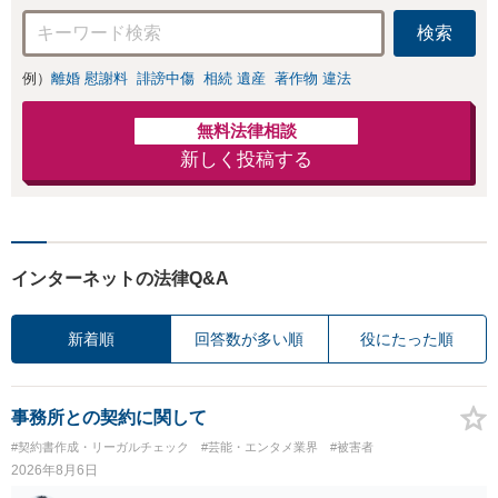
検索
例）
離婚 慰謝料
誹謗中傷
相続 遺産
著作物 違法
無料法律相談
新しく投稿する
インターネットの法律Q&A
新着順
回答数が多い順
役にたった順
事務所との契約に関して
#契約書作成・リーガルチェック
#芸能・エンタメ業界
#被害者
2026年8月6日