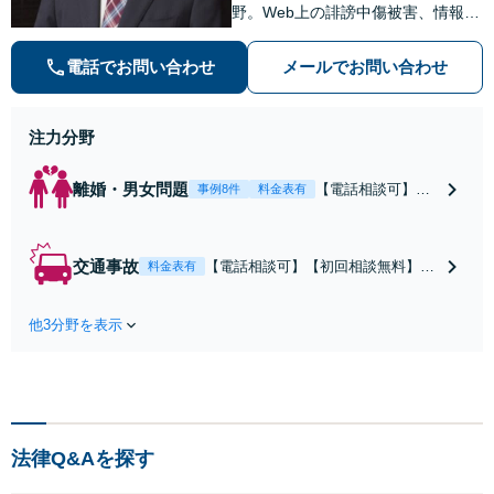
野。Web上の誹謗中傷被害、情報流
出、プライバシー侵害のご相談にも
対応できます。24時間365日対応。
電話でお問い合わせ
メールでお問い合わせ
問題解決へ導いてまいります。まず
は事務所へご相談ください。
注力分野
離婚・男女問題
【電話相談可】不
事例8件
料金表有
倫・浮気の慰謝料
請求・財産分与・
養育費・親権等、
交通事故
【電話相談可】【初回相談無料】弁
料金表有
離婚に関するご相
護士が保険会社と交渉することで、
談はおまかせくだ
示談金が大幅アップすることも珍し
さい。依頼者様の
他3分野を表示
くありません。交通事故に遭われた
お気持ちを充分に
際はいち早くお電話ください。示
汲み取り、納得の
談・慰謝料請求・後遺障害等級認
いく解決を目指し
定・弁護士費用特約など親身になっ
ます。
てご相談に乗ります。
法律Q&Aを探す