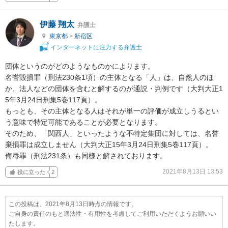
伊藤 翔太
弁護士
東京都
>
新宿区
インターネットに注力する弁護士
団体というのがどのようなものかによります。

名誉毀損罪（刑法230条1項）の主体となる「人」は、自然人のほ
か、法人などの団体を含むと解するのが通説・判例です（大判大正1
5年3月24日刑集5巻117頁）。

もっとも、その主体となる人はそれが単一の評価が成立しうるとい
う意味で特定可能であることが必要となります。

そのため、「関西人」といったような不特定集団に対しては、名誉
棄損罪は成立しません（大判大正15年3月24日刑集5巻117頁）。

侮辱罪（刑法231条）も同様と解されております。
2021年8月13日 13:53
役に立った
2
この投稿は、2021年8月13日時点の情報です。
ご自身の責任のもと適法性・有用性を考慮してご利用いただくようお願いい
たします。