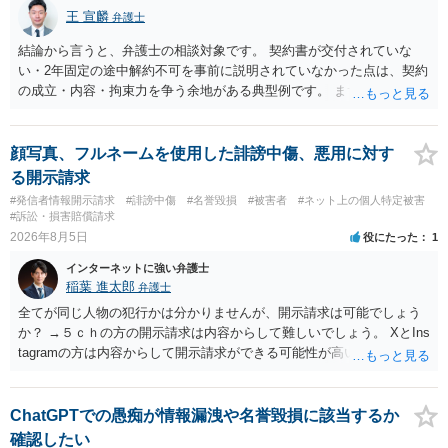
王 宣麟
弁護士
結論から言うと、弁護士の相談対象です。 契約書が交付されていな
い・2年固定の途中解約不可を事前に説明されていなかった点は、契約
の成立・内容・拘束力を争う余地がある典型例です。 まずは、運営と
のやり取り、規約のスクショ等の証拠を集めて、弁護士に相談されて
みてはいかがでしょうか。 また同時並行で（もしまだされていないの
であれば）書面で退所意思の明確化はしておくべきだと考えます。
顔写真、フルネームを使用した誹謗中傷、悪用に対す
る開示請求
#発信者情報開示請求
#誹謗中傷
#名誉毀損
#被害者
#ネット上の個人特定被害
#訴訟・損害賠償請求
2026年8月5日
役にたった
1
インターネットに強い弁護士
稲葉 進太郎
弁護士
全てが同じ人物の犯行かは分かりませんが、開示請求は可能でしょう
か？ →５ｃｈの方の開示請求は内容からして難しいでしょう。 XとIns
tagramの方は内容からして開示請求ができる可能性が高いでしょう。
ただ、アカウントが削除されていると開示請求は失敗する可能性が高
いでしょう。７月中にアカウントが削除されている場合、今から進め
ても失敗する可能性が高いように思われます。 相手を特定できた場
ChatGPTでの愚痴が情報漏洩や名誉毀損に該当するか
合、相手に全ての弁護士費用を負担させることは可能でしょうか？ →
確認したい