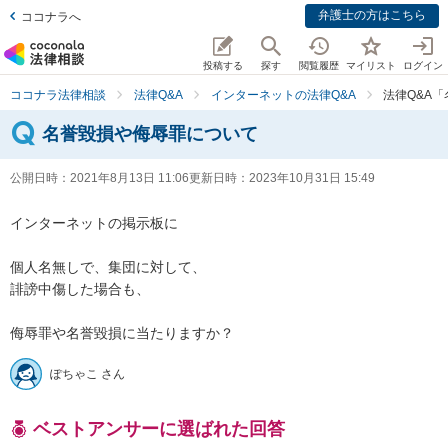
弁護士の方はこちら
ココナラへ
投稿する
探す
閲覧履歴
マイリスト
ログイン
ココナラ法律相談
法律Q&A
インターネットの法律Q&A
法律Q&A
名誉毀損や侮辱罪について
公開日時：
2021年8月13日 11:06
更新日時：
2023年10月31日 15:49
インターネットの掲示板に

個人名無しで、集団に対して、

誹謗中傷した場合も、

侮辱罪や名誉毀損に当たりますか？
ぽちゃこ さん
ベストアンサーに選ばれた回答