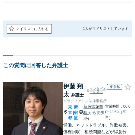
1人が
マイリストしています
マイリストに入れる
この質問に回答した弁護士
伊藤 翔
東京都
インタビュ
ーを見る
太
弁護士
グラディアトル法律事務所
新宿御苑前
営業時間：00:0
東
新
0~23:59（平
京
宿
駅
から徒歩
|
都
区
日）
3分
労働、ネットトラブル、詐欺被害、
債権回収、相続問題などが得意分