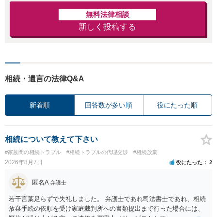
無料法律相談
新しく投稿する
相続・遺言の法律Q&A
新着順
回答数が多い順
役にたった順
相続について教えて下さい
#家族間の相続トラブル
#相続トラブルの代理交渉
#相続放棄
2026年8月7日
役にたった
2
匿名A
弁護士
若干言葉足らずで失礼しました。 弁護士であれ司法書士であれ、相続
放棄手続の依頼を受け家庭裁判所への書類提出まで行った場合には、