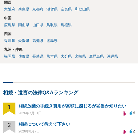
関西
を確認し、印紙と共に家庭裁判所に提出して相続放棄申述受理通知書
大阪府
兵庫県
京都府
滋賀県
奈良県
和歌山県
を待つという流れになります。
中国
広島県
岡山県
山口県
鳥取県
島根県
四国
香川県
愛媛県
高知県
徳島県
九州・沖縄
福岡県
佐賀県
長崎県
熊本県
大分県
宮崎県
鹿児島県
沖縄県
相続・遺言の法律Q&Aランキング
1
相続放棄の手続き費用が高額に感じるが妥当か知りたい
6
2026年7月31日
2
相続について教えて下さい
2
2026年8月7日