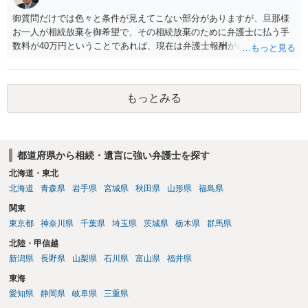
御質問だけでは色々と条件が見えてこない部分がありますが、旦那様
お一人が相続放棄を御希望で、その相続放棄のために弁護士に払う手
数料が40万円ということであれば、現在は弁護士報酬が自由化されて
いるとはいえ、相当高額という印象です。私のところではその4分の1
です。 ただ、弁護士に払う手数料とは別に戸籍の用意に一定の実費が
かかることになりますので、その費用も支払うべきものとして頭に置
もっとみる
いておいてください。 話を元に戻して、弁護士に対する手数料です
が、旦那様の収入や財産にもよりますが、法テラスに御連絡なさって
弁護士との相談を予約して受任してもらうのが一番安上がりでしょ
う。数万円でやってくれるはずです。 ただ、法テラスは予約が取りづ
都道府県から相続・遺言に強い弁護士を探す
らい（希望者が多く予約できてもしばらく先になる）ようですので、
比較的短い熟慮期間のことを考えると、来週早々すぐにでも御連絡す
北海道・東北
る方が良いでしょう。 もし法テラスが御利用になれない、あるいは時
北海道
青森県
岩手県
宮城県
秋田県
山形県
福島県
間がない等であれば、相続を取扱分野としている弁護士を適宜探し
関東
（WEB等で）、問い合わせてみることです。相続を扱う弁護士でも相
東京都
神奈川県
千葉県
埼玉県
茨城県
栃木県
群馬県
続放棄は比較的安価な手数料でのお仕事になるのであまり前向きに受
けてくれないところもあるようです。 複数の法律事務所に聞いて（相
北陸・甲信越
見積もりをとって）、一番安いところでやってもらうことに決めれ
新潟県
長野県
山梨県
石川県
富山県
福井県
ば、キューちゃんママさんの御希望をかなえることができるのではな
東海
いでしょうか。 あるいは相続放棄であれば御自分でできなくもないと
は思います。その場合、かかるのは戸籍等の取得費用と印紙代だけと
愛知県
静岡県
岐阜県
三重県
なります。家庭裁判所のサイトから用紙を取得すると共に必要な書類