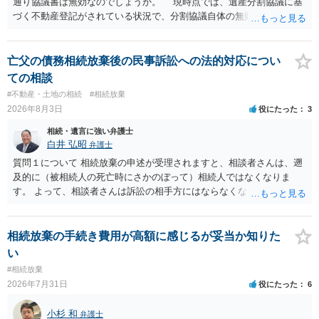
通り協議書は無効なのでしょうか。 現時点では、遺産分割協議に基
づく不動産登記がされている状況で、分割協議自体の無効を裁判所が
認めたわけではないので、分割協議の効力に影響はありません。 先
方の訴訟の主張及び立証次第ですが、 ・御祖母様の認知能力に関する
医師の意見書、筆跡鑑定 が提出されればその効力が否定される可能性
亡父の債務相続放棄後の民事訴訟への法的対応につい
はありますが、 ・伯母様自身が分割協議に加わっていること ・御祖母
ての相談
様の意に反する遺産分割協議を行う実益が誰にあったかの立証が困難
#不動産・土地の相続
#相続放棄
であること からすると、実際に遺産分割協議の効力が否定される可能
2026年8月3日
役にたった
3
性はそれほど高くない（立証のハードルは非常に高い）ということが
言えると思います。
相続・遺言に強い弁護士
白井 弘昭
弁護士
質問１について 相続放棄の申述が受理されますと、相談者さんは、遡
及的に（被相続人の死亡時にさかのぼって）相続人ではなくなりま
す。 よって、相談者さんは訴訟の相手方にはならなくなるので（明け
渡し請求の対象ではなくなるので）請求棄却となります。 相続放棄受
理証明を家庭裁判所で取得し、コピーを答弁書に添えて裁判所に提出
してください。 質問２について 請求棄却を求める答弁書を提出すれ
相続放棄の手続き費用が高額に感じるが妥当か知りた
ば、第１回期日は出席する必要がありません。その日は差支え（用事
い
があり出席できない）との記載で十分です。 質問３について 弁護士で
#相続放棄
はないので、ｍｉｎｔｓでの提出の必要は無いと思います。郵送（期
2026年7月31日
役にたった
6
限までに届けばよい）で十分です。 詳細は、書面記載の裁判所書記官
にお問い合わせください。 以上、ご参考まで。
小杉 和
弁護士