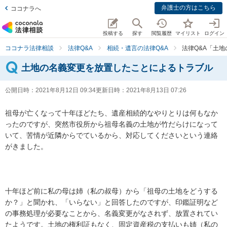
弁護士の方はこちら
ココナラへ
投稿する
探す
閲覧履歴
マイリスト
ログイン
ココナラ法律相談
法律Q&A
相続・遺言の法律Q&A
法律Q&A「土
土地の名義変更を放置したことによるトラブル
公開日時：
2021年8月12日 09:34
更新日時：
2021年8月13日 07:26
祖母が亡くなって十年ほどたち、遺産相続的なやりとりは何もなか
ったのですが、突然市役所から祖母名義の土地が竹だらけになって
いて、苦情が近隣からでているから、対応してくださいという連絡
がきました。

十年ほど前に私の母は姉（私の叔母）から「祖母の土地をどうする
か？」と聞かれ、「いらない」と回答したのですが、印鑑証明など
の事務処理が必要なことから、名義変更がなされず、放置されてい
たようです。土地の権利証もなく、固定資産税の支払いも姉（私の