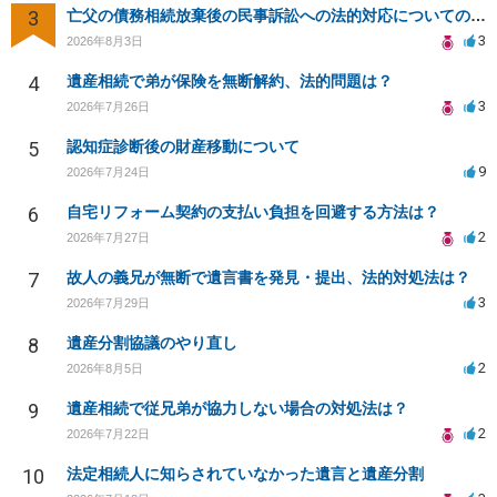
3
亡父の債務相続放棄後の民事訴訟への法的対応についての相談
3
2026年8月3日
4
遺産相続で弟が保険を無断解約、法的問題は？
3
2026年7月26日
5
認知症診断後の財産移動について
9
2026年7月24日
6
自宅リフォーム契約の支払い負担を回避する方法は？
2
2026年7月27日
7
故人の義兄が無断で遺言書を発見・提出、法的対処法は？
3
2026年7月29日
8
遺産分割協議のやり直し
2
2026年8月5日
9
遺産相続で従兄弟が協力しない場合の対処法は？
2
2026年7月22日
10
法定相続人に知らされていなかった遺言と遺産分割