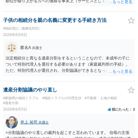
順位が繰り上がる方への連絡を事実上（サービスとして）行うことは
あります。その「連絡」だけを弁護士が業務としてお受けすることは
できない、という意味でした。
子供の相続分を親の名義に変更する手続き方法
#相続登記（義務化対応）
2026年8月6日
匿名A
弁護士
法定相続分と異なる遺産分割をするということなので、未成年の子に
ついて特別代理人を選任する必要があります（家庭裁判所の手続）。
ただ、特別代理人が選任され、分割協議ができるとなったとしても、
不動産の名義の全部を自分にできるかどうかは別問題です。未成年者
の権利も守られなければならないからです。 相続財産全体で、未成年
者の権利が守られているかどうかを判断しなければなりません。 単
遺産分割協議のやり直し
に、未成年者を今後養育するのは、自分だからという理由では、法定
#家族間の相続トラブル
#相続トラブルの代理交渉
#不動産・土地の相続
相続分以上に多くの遺産を取得することができるというわけではあり
#遺産分割
ません。
2026年8月5日
役にたった
2
井上 祐司
弁護士
>分割協議のやり直しの裁判を起こすと言われています。 伯母の主張