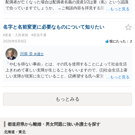
配偶者が亡くなった場合は配偶者名義の資産1/2は妻（私）という認識
で合っていますでしょうか。 →ご相談内容を拝見する限りでは、その
認識で合ってはいます。 なお、逆に１/２しか権利がないため、自宅を
完全に所有する場合は、他の相続人に対して自宅の評価額の１/２の代
償金の支払いが必要になります。
名字と名前変更に必要なものについて知りたい
#患者・入所者側
#音信不通
2026年8月8日
役にたった
2
川添 圭
弁護士
「やむを得ない事由」とは、その氏を使用することによって社会生活
上きわめて著しい支障が生じることをいいますので、(1)社会生活上著
しい支障が現実に生じていること、(2)希望する氏へ変更できればその
支障が解消できる（解消される）ことを、具体的な資料をもって説明
できるかどうかがポイントです。 記録中に現れた一切の事情が判断対
象ですので、上記(1)と(2)を説明できる資料は全て（ただし理路整然
もっとみる
に）提出することが必要になります。「フラッシュバック」とのこと
なので、例えば、医学上確立されているPTSDの診断基準に合致した説
明とそれに沿う資料の提出が必要になってくるように思います。 精神
的・心理的な理由の氏変更は様々な意味でハードルがかなり高く、弁
都道府県から離婚・男女問題に強い弁護士を探す
護士へ依頼しても苦労することが強く予想されるところです。、もし
本人申立てをお考えであれば、医学知識はもちろん法律知識も要求さ
北海道・東北