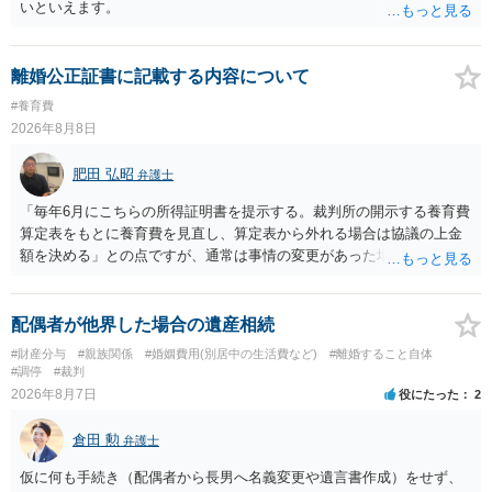
いといえます。
離婚公正証書に記載する内容について
#養育費
2026年8月8日
肥田 弘昭
弁護士
「毎年6月にこちらの所得証明書を提示する。裁判所の開示する養育費
算定表をもとに養育費を見直し、算定表から外れる場合は協議の上金
額を決める」との点ですが、通常は事情の変更があった場合に変更し
ますので妥当とまでは言えないかと思います。「養育費は当初予測出
来なかった事情の変更により双方協議の上増減出来る」と「通知義務
に勤務先」が含まれているので、私に収入が入った事は相手に通知が
配偶者が他界した場合の遺産相続
行く事になり、上記のような文言が無くても養育費の見直しは適宜出
#財産分与
#親族関係
#婚姻費用(別居中の生活費など)
#離婚すること自体
来るかと思うのですが違うのでしょうか？との点はそのとおりかと思
#調停
#裁判
います。養育費は事情の変更があった場合に変更するので毎年見直す
2026年8月7日
役にたった
2
ことはあまりないです。ご参考にしてください。
倉田 勲
弁護士
仮に何も手続き（配偶者から長男へ名義変更や遺言書作成）をせず、