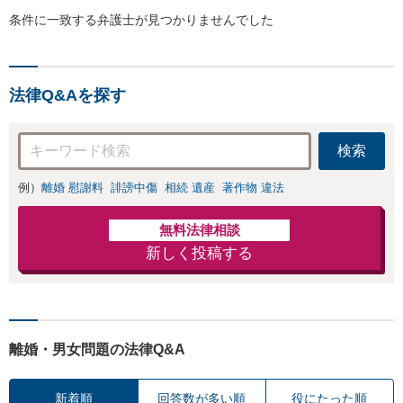
条件に一致する弁護士が見つかりませんでした
法律Q&Aを探す
検索
例）
離婚 慰謝料
誹謗中傷
相続 遺産
著作物 違法
無料法律相談
新しく投稿する
離婚・男女問題の法律Q&A
新着順
回答数が多い順
役にたった順