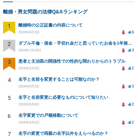
離婚・男女問題の法律Q&Aランキング
1
離婚時の公正証書の内容について
6
2026年8月3日
2
ダブル不倫・借金・手切れ金だと思っていたお金を1年後いまさら脅迫罪として通知書が来てまとめて請求
3
2026年7月30日
3
患者と主治医の関係性での性的な関わりからのトラブル
2
2026年8月5日
4
名字と名前を変更することは可能なのか？
3
2026年8月2日
5
名字と名前変更に必要なものについて知りたい
2
2026年8月8日
6
名字変更での戸籍移動について
2
2026年8月5日
7
名字の変更で両親の名字以外をえらべるのか？