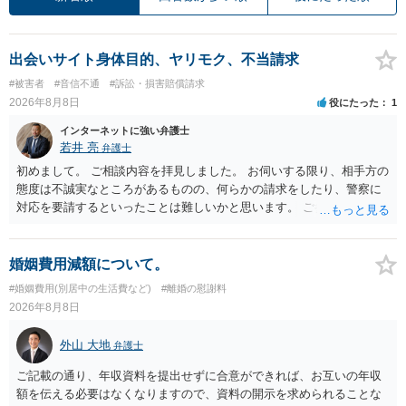
出会いサイト身体目的、ヤリモク、不当請求
#被害者
#音信不通
#訴訟・損害賠償請求
2026年8月8日
役にたった
1
インターネットに強い弁護士
若井 亮
弁護士
初めまして。 ご相談内容を拝見しました。 お伺いする限り、相手方の
態度は不誠実なところがあるものの、何らかの請求をしたり、警察に
対応を要請するといったことは難しいかと思います。 ご参考になれば
幸いです。
婚姻費用減額について。
#婚姻費用(別居中の生活費など)
#離婚の慰謝料
2026年8月8日
外山 大地
弁護士
ご記載の通り、年収資料を提出せずに合意ができれば、お互いの年収
額を伝える必要はなくなりますので、資料の開示を求められることな