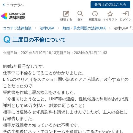
弁護士の方はこちら
ココナラへ
投稿する
探す
閲覧履歴
マイリスト
ログイン
ココナラ法律相談
法律Q&A
離婚・男女問題の法律Q&A
法律Q&A
二度目の不倫について
公開日時：
2021年8月10日 18:13
更新日時：
2024年9月4日 11:43
結婚2年目子なしです。

仕事中に不倫をしてることがわかりました。

LINEのやりとりをスクショし問い詰めたところ認め、改心するとの
ことだったので

誓約書を作成し署名捺印をさせました。

（今後同じようなこと、LINE等の連絡、性風俗店の利用があれば慰
謝料として50万支払い、離婚に応じること）

相手には連絡をせず慰謝料も請求しませんでしたが、主人の会社に
は報告しました。

相手が既婚者と知っているかは不明です。

その半年後にネットでコンドームを箱買いしてるのがわかりまし