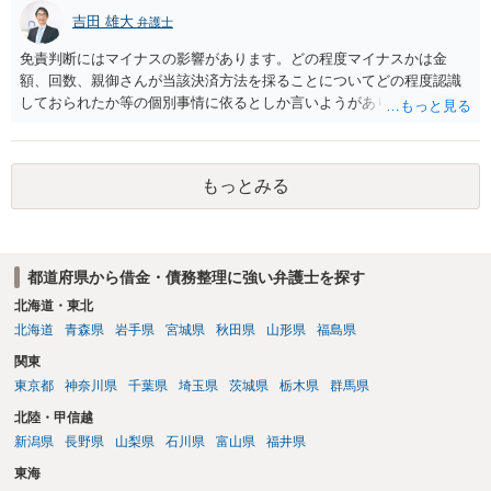
吉田 雄大
弁護士
免責判断にはマイナスの影響があります。どの程度マイナスかは金
額、回数、親御さんが当該決済方法を採ることについてどの程度認識
しておられたか等の個別事情に依るとしか言いようがありません。 と
もあれ、依頼しておられる弁護士さんに直ちに具体的状況をお伝えに
なって相談し、善後策を考えることをお勧めします。
もっとみる
都道府県から借金・債務整理に強い弁護士を探す
北海道・東北
北海道
青森県
岩手県
宮城県
秋田県
山形県
福島県
関東
東京都
神奈川県
千葉県
埼玉県
茨城県
栃木県
群馬県
北陸・甲信越
新潟県
長野県
山梨県
石川県
富山県
福井県
東海