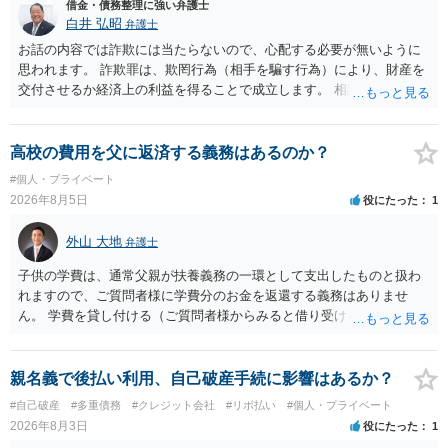
はありますか？ そこはあり得ます、ただ、弁護士費用かけるならその
借金・債務整理に強い弁護士
分賠償に回すことも考えられるので、 兼ね合いは考えてみましょう。
白井 弘昭
弁護士
お話の内容では詐欺には当たらないので、心配する必要が無いように
思われます。 詐欺罪は、欺罔行為（相手を騙す行為）により、財産を
交付させるか経済上の利益を得ることで成立します。 相談者さんは、
お金が返金できないというだけで、何ら相手を騙していません。 です
ので、詐欺罪の実行行為性が無く罪に問うことはできません。 おそら
く、相手が真実を話せば警察も取り合わないと思いますが、虚偽の内
高校の費用を父に返済する義務はあるのか？
容を述べた場合は、捜査はあるかもしれません。 ただし、捜査におい
#個人・プライベート
て、真実を説明すれば、「ちゃんと返しなさいよ」程度の注意で済む
2026年8月5日
役にたった
1
ことだと思われます。 また、返せるお金が無いのであれば、返せない
のは致し方ありません。真摯に分割して支払うことを相手に告げてい
外山 大地
弁護士
くのみでしょう。 以上、ご参考まで。
子供の学費は、通常父親が扶養義務の一環として支出したものと扱わ
れますので、ご質問者様に学費分のお金を返還する義務はありませ
ん。 学費を貸し付ける（ご質問者様からみると借り受ける）といった
合意がない限りは、法的に返す義務があると主張するのは難しいでし
ょう。
親名義で後払い利用、自己破産手続に影響はあるか？
#自己破産
#多重債務
#クレジット会社
#リボ払い
#個人・プライベート
2026年8月3日
役にたった
1