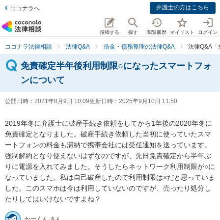
弁護士の方はこちら
ココナラへ
投稿する
探す
閲覧履歴
マイリスト
ログイン
ココナラ法律相談
法律Q&A
借金・債務整理の法律Q&A
法律Q&A
免責確定半年後利用制限○になったスマートフォ
ンについて
公開日時：
2021年8月9日 10:09
更新日時：
2025年9月10日 11:50
2019年冬に弁護士に破産手続き依頼をしてから1年後の2020年冬に
免責確定となりました。破産手続き依頼した当初に使っていたスマ
ートフォンの料金も滞納で携帯会社には受任通知を送っています。
強制解約となり使えないはずなのですが、先日免責確定から半年ぶ
りに電源を入れてみました。そうしたらネットワーク利用制限が○に
なっていました。私は自己破産したので利用制限は×だと思っていま
した。このスマホは今は利用していないのですが、売ったり処分し
たりしてはいけないですよね？                      
かーくん さん