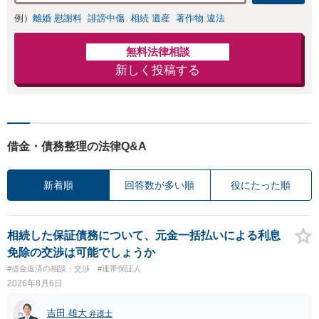
例）
離婚 慰謝料
誹謗中傷
相続 遺産
著作物 違法
無料法律相談
新しく投稿する
借金・債務整理の法律Q&A
新着順
回答数が多い順
役にたった順
相続した保証債務について、元金一括払いによる利息
免除の交渉は可能でしょうか
#借金返済の相談・交渉
#連帯保証人
2026年8月6日
吉田 雄大
弁護士