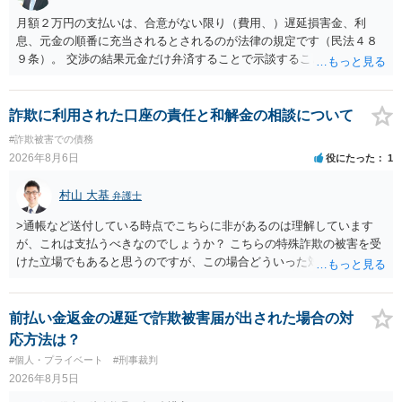
月額２万円の支払いは、合意がない限り（費用、）遅延損害金、利
息、元金の順番に充当されるとされるのが法律の規定です（民法４８
９条）。 交渉の結果元金だけ弁済することで示談することは、弁護士
が関わる債務整理ではしばしばあることです。公的機関は減額に応じ
ることには消極的なことが多いものの、お近くの弁護士にご依頼しチ
ャレンジなさる意義は十分にあると思います。
詐欺に利用された口座の責任と和解金の相談について
#詐欺被害での債務
2026年8月6日
役にたった
1
村山 大基
弁護士
>通帳など送付している時点でこちらに非があるのは理解しています
が、これは支払うべきなのでしょうか？ こちらの特殊詐欺の被害を受
けた立場でもあると思うのですが、この場合どういった対処が必要で
しょうか？ →依頼するかどうかは別にして、弁護士に相談に行った方
がいいとは思います。 そもそも、特殊詐欺関係なく旦那さんの行為
は法に触れる可能性もあります。 ＞100万を支払わず穏便に和解する
前払い金返金の遅延で詐欺被害届が出された場合の対
ことは可能でしょうか？ →一般的には難しいです。相談者さんも１０
応方法は？
０万円の被害を受けたとして、１円も払わないで和解したいと言われ
#個人・プライベート
#刑事裁判
たら、 できるだけ重い刑罰を与えて欲しい、と思われるのではない
2026年8月5日
でしょうか。 ＞弁護士さんに入ってもらうことで支払額が下がること