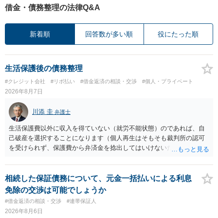
借金・債務整理の法律Q&A
新着順
回答数が多い順
役にたった順
生活保護後の債務整理
#クレジット会社
#リボ払い
#借金返済の相談・交渉
#個人・プライベート
2026年8月7日
川添 圭
弁護士
生活保護費以外に収入を得ていない（就労不能状態）のであれば、自
己破産を選択することになります（個人再生はそもそも裁判所の認可
を受けられず、保護費から弁済金を捻出してはいけないため任意整理
という選択肢もありません）。法テラスの法律扶助を利用すれば弁護
士費用は法テラスが負担し、裁判所の予納金等も法テラスが援助して
くれるため、弁護士へ自己破産を任せれば解決します。
相続した保証債務について、元金一括払いによる利息
免除の交渉は可能でしょうか
#借金返済の相談・交渉
#連帯保証人
2026年8月6日