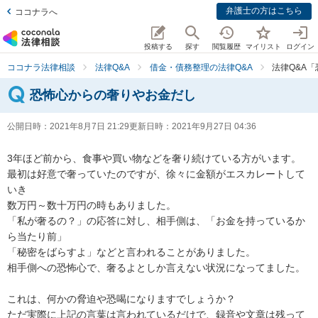
弁護士の方はこちら
ココナラへ
投稿する
探す
閲覧履歴
マイリスト
ログイン
ココナラ法律相談
法律Q&A
借金・債務整理の法律Q&A
法律Q&A
恐怖心からの奢りやお金だし
公開日時：
2021年8月7日 21:29
更新日時：
2021年9月27日 04:36
3年ほど前から、食事や買い物などを奢り続けている方がいます。

最初は好意で奢っていたのですが、徐々に金額がエスカレートして
いき

数万円～数十万円の時もありました。

「私が奢るの？」の応答に対し、相手側は、「お金を持っているか
ら当たり前」

「秘密をばらすよ」などと言われることがありました。

相手側への恐怖心で、奢るよとしか言えない状況になってました。

これは、何かの脅迫や恐喝になりますでしょうか？

ただ実際に上記の言葉は言われているだけで、録音や文章は残って