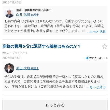
2026年8月5日
でしょうか。 ＞弁護士さんに入ってもらうことで支払額が下がること
はありますか？ そこはあり得ます、ただ、弁護士費用かけるならその
借金・債務整理に強い弁護士
分賠償に回すことも考えられるので、 兼ね合いは考えてみましょう。
白井 弘昭
弁護士
お話の内容では詐欺には当たらないので、心配する必要が無いように
思われます。 詐欺罪は、欺罔行為（相手を騙す行為）により、財産を
交付させるか経済上の利益を得ることで成立します。 相談者さんは、
お金が返金できないというだけで、何ら相手を騙していません。 です
ので、詐欺罪の実行行為性が無く罪に問うことはできません。 おそら
く、相手が真実を話せば警察も取り合わないと思いますが、虚偽の内
高校の費用を父に返済する義務はあるのか？
容を述べた場合は、捜査はあるかもしれません。 ただし、捜査におい
#個人・プライベート
て、真実を説明すれば、「ちゃんと返しなさいよ」程度の注意で済む
2026年8月5日
役にたった
1
ことだと思われます。 また、返せるお金が無いのであれば、返せない
のは致し方ありません。真摯に分割して支払うことを相手に告げてい
外山 大地
弁護士
くのみでしょう。 以上、ご参考まで。
子供の学費は、通常父親が扶養義務の一環として支出したものと扱わ
れますので、ご質問者様に学費分のお金を返還する義務はありませ
ん。 学費を貸し付ける（ご質問者様からみると借り受ける）といった
合意がない限りは、法的に返す義務があると主張するのは難しいでし
ょう。
もっとみる