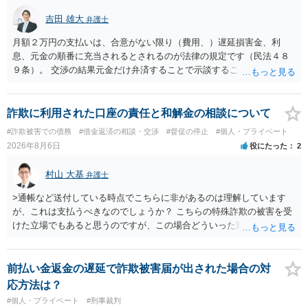
吉田 雄大
弁護士
月額２万円の支払いは、合意がない限り（費用、）遅延損害金、利
息、元金の順番に充当されるとされるのが法律の規定です（民法４８
９条）。 交渉の結果元金だけ弁済することで示談することは、弁護士
が関わる債務整理ではしばしばあることです。公的機関は減額に応じ
ることには消極的なことが多いものの、お近くの弁護士にご依頼しチ
ャレンジなさる意義は十分にあると思います。
詐欺に利用された口座の責任と和解金の相談について
#詐欺被害での債務
#借金返済の相談・交渉
#督促の停止
#個人・プライベート
2026年8月6日
役にたった
2
村山 大基
弁護士
>通帳など送付している時点でこちらに非があるのは理解しています
が、これは支払うべきなのでしょうか？ こちらの特殊詐欺の被害を受
けた立場でもあると思うのですが、この場合どういった対処が必要で
しょうか？ →依頼するかどうかは別にして、弁護士に相談に行った方
がいいとは思います。 そもそも、特殊詐欺関係なく旦那さんの行為
は法に触れる可能性もあります。 ＞100万を支払わず穏便に和解する
前払い金返金の遅延で詐欺被害届が出された場合の対
ことは可能でしょうか？ →一般的には難しいです。相談者さんも１０
応方法は？
０万円の被害を受けたとして、１円も払わないで和解したいと言われ
#個人・プライベート
#刑事裁判
たら、 できるだけ重い刑罰を与えて欲しい、と思われるのではない