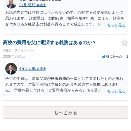
分賠償に回すことも考えられるので、 兼ね合いは考えてみましょう。
白井 弘昭
弁護士
お話の内容では詐欺には当たらないので、心配する必要が無いように
思われます。 詐欺罪は、欺罔行為（相手を騙す行為）により、財産を
交付させるか経済上の利益を得ることで成立します。 相談者さんは、
お金が返金できないというだけで、何ら相手を騙していません。 です
ので、詐欺罪の実行行為性が無く罪に問うことはできません。 おそら
く、相手が真実を話せば警察も取り合わないと思いますが、虚偽の内
高校の費用を父に返済する義務はあるのか？
容を述べた場合は、捜査はあるかもしれません。 ただし、捜査におい
#個人・プライベート
て、真実を説明すれば、「ちゃんと返しなさいよ」程度の注意で済む
2026年8月5日
役にたった
1
ことだと思われます。 また、返せるお金が無いのであれば、返せない
のは致し方ありません。真摯に分割して支払うことを相手に告げてい
外山 大地
弁護士
くのみでしょう。 以上、ご参考まで。
子供の学費は、通常父親が扶養義務の一環として支出したものと扱わ
れますので、ご質問者様に学費分のお金を返還する義務はありませ
ん。 学費を貸し付ける（ご質問者様からみると借り受ける）といった
合意がない限りは、法的に返す義務があると主張するのは難しいでし
ょう。
もっとみる