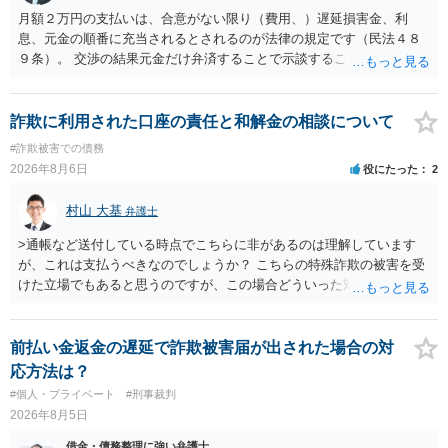
月額２万円の支払いは、合意がない限り（費用、）遅延損害金、利
息、元金の順番に充当されるとされるのが法律の規定です（民法４８
９条）。 交渉の結果元金だけ弁済することで示談することは、弁護士
が関わる債務整理ではしばしばあることです。公的機関は減額に応じ
ることには消極的なことが多いものの、お近くの弁護士にご依頼しチ
ャレンジなさる意義は十分にあると思います。
詐欺に利用された口座の責任と和解金の相談について
#詐欺被害での債務
2026年8月6日
役にたった
2
村山 大基
弁護士
>通帳など送付している時点でこちらに非があるのは理解しています
が、これは支払うべきなのでしょうか？ こちらの特殊詐欺の被害を受
けた立場でもあると思うのですが、この場合どういった対処が必要で
しょうか？ →依頼するかどうかは別にして、弁護士に相談に行った方
がいいとは思います。 そもそも、特殊詐欺関係なく旦那さんの行為
は法に触れる可能性もあります。 ＞100万を支払わず穏便に和解する
前払い金返金の遅延で詐欺被害届が出された場合の対
ことは可能でしょうか？ →一般的には難しいです。相談者さんも１０
応方法は？
０万円の被害を受けたとして、１円も払わないで和解したいと言われ
#個人・プライベート
#刑事裁判
たら、 できるだけ重い刑罰を与えて欲しい、と思われるのではない
2026年8月5日
でしょうか。 ＞弁護士さんに入ってもらうことで支払額が下がること
はありますか？ そこはあり得ます、ただ、弁護士費用かけるならその
借金・債務整理に強い弁護士