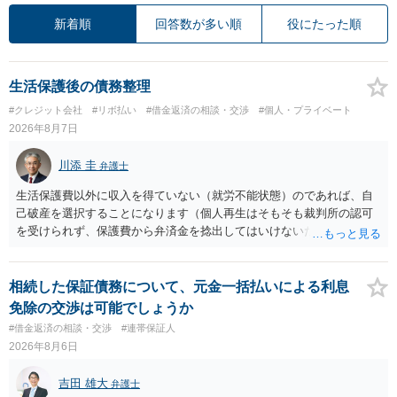
新着順
回答数が多い順
役にたった順
生活保護後の債務整理
#クレジット会社
#リボ払い
#借金返済の相談・交渉
#個人・プライベート
2026年8月7日
川添 圭
弁護士
生活保護費以外に収入を得ていない（就労不能状態）のであれば、自
己破産を選択することになります（個人再生はそもそも裁判所の認可
を受けられず、保護費から弁済金を捻出してはいけないため任意整理
という選択肢もありません）。法テラスの法律扶助を利用すれば弁護
士費用は法テラスが負担し、裁判所の予納金等も法テラスが援助して
くれるため、弁護士へ自己破産を任せれば解決します。
相続した保証債務について、元金一括払いによる利息
免除の交渉は可能でしょうか
#借金返済の相談・交渉
#連帯保証人
2026年8月6日
吉田 雄大
弁護士