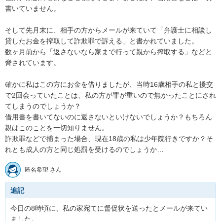
書いていません。

そして先月末に、相手の方からメールが来ていて「弁護士に相談し
貸したお金を搾取して詐欺罪で訴える」と書かれていました。

数ヶ月前から「返さないなら家まで行って親から搾取する」などと
脅されています。

確かに私はこの方にお金を借りましたが、当時16歳相手の私と援交
で2回会っていたことは、私の方が罪が重いので無かったことにされ
てしまうのでしょうか？

借用書を書いてないのに返さないといけないでしょうか？もちろん
親はこのことを一切知りません。

詐欺罪などで捕まった場合、現在18歳の私は少年院行きですか？そ
れとも成人の方と同じ処罰を受けるのでしょうか…
匿名希望 さん
追記
今日の8時頃に、私の家宛てに督促状を送ったとメールが来てい
ました。
