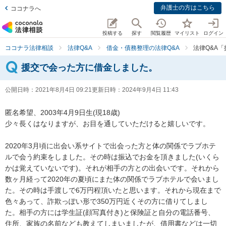
弁護士の方はこちら
ココナラへ
投稿する
探す
閲覧履歴
マイリスト
ログイン
ココナラ法律相談
法律Q&A
借金・債務整理の法律Q&A
法律Q&A
援交で会った方に借金しました。
公開日時：
2021年8月4日 09:21
更新日時：
2024年9月4日 11:43
匿名希望、2003年4月9日生(現18歳)

少々長くはなりますが、お目を通していただけると嬉しいです。

2020年3月頃に出会い系サイトで出会った方と体の関係でラブホテ
ルで会う約束をしました。その時は振込でお金を頂きました(いくら
かは覚えていないです)。それが相手の方との出会いです。それから
数ヶ月経って2020年の夏頃にまた体の関係でラブホテルで会いまし
た。その時は手渡しで6万円程頂いたと思います。それから現在まで
色々あって、詐欺っぽい形で350万円近くその方に借りてしまし
た。相手の方には学生証(顔写真付き)と保険証と自分の電話番号、
住所、家族の名前なども教えてしまいましたが、借用書などは一切