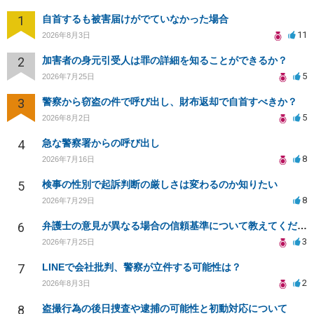
1
自首するも被害届けがでていなかった場合
11
2026年8月3日
2
加害者の身元引受人は罪の詳細を知ることができるか？
5
2026年7月25日
3
警察から窃盗の件で呼び出し、財布返却で自首すべきか？
5
2026年8月2日
4
急な警察署からの呼び出し
8
2026年7月16日
5
検事の性別で起訴判断の厳しさは変わるのか知りたい
8
2026年7月29日
6
弁護士の意見が異なる場合の信頼基準について教えてください
3
2026年7月25日
7
LINEで会社批判、警察が立件する可能性は？
2
2026年8月3日
8
盗撮行為の後日捜査や逮捕の可能性と初動対応について