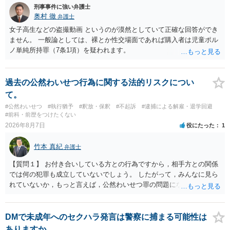
刑事事件に強い弁護士
奥村 徹
弁護士
女子高生などの盗撮動画 というのが漠然としていて正確な回答ができ
ません。 一般論としては、裸とか性交場面であれば購入者は児童ポル
ノ単純所持罪（7条1項）を疑われます。
過去の公然わいせつ行為に関する法的リスクについ
て。
#公然わいせつ
#執行猶予
#釈放・保釈
#不起訴
#逮捕による解雇・退学回避
#前科・前歴をつけたくない
2026年8月7日
役にたった
1
竹本 真紀
弁護士
【質問１】 お付き合いしている方との行為ですから，相手方との関係
では何の犯罪も成立していないでしょう。 したがって，みんなに見ら
れていないか，もっと言えば，公然わいせつ罪の問題にならないかの
話だと思います。 公然わいせつ罪では，まず，公然性が必要です。 公
然性は，不特定又は多数の方が認識できる状態か否かで判断されま
す。 本件は，車の中という閉鎖された空間で行っており，不特定又は
DMで未成年へのセクハラ発言は警察に捕まる可能性は
多数の方が認識するのは困難な状態ですから，公然性はないと思いま
ありますか