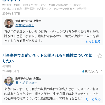
す。 また，意図的に示そうとする故意が必要ですが，本件では，通過
#加害者
#前科・前歴をつけたくない
#逮捕や勾留の阻止・準抗告
する車両があると服を着ている（わいせつな状態をなくしている）の
#逮捕による解雇・退学回避
#児童ポルノ・わいせつ物頒布等
#不起訴
ですから，むしろ見られないようにしており，故意が認められること
2026年8月7日
はありません。 以上より，公然わいせつ罪には該当しませんから，捜
刑事事件に強い弁護士
査の対象になることはありません。 警察から連絡がくることもないで
奥村 徹
弁護士
しょう。 【質問２】 見せようと思っていないことは，服を着たりする
行為から明らかです。したがいまして，注意を受けることさえありま
青少年条例違反（わいせつ行為 わいせつな行為を教える行為）が検
せん。まして，刑罰として罰せられることもありません。 【質問３】
討されると思いますが、地域性があるので、地元の弁護士に条例を調
以上のように犯罪の嫌疑が否定されますから，逮捕勾留される可能性
べてもらう必要があります。
はありません。その理由がないのです。 【質問４】 起訴猶予は，犯罪
が成立することが前提ですので，不起訴とする理由としても前提を欠
いています。不起訴にするにしても，不起訴の可能性はありません。
刑事事件で名前がネット公開される可能性について知
あえて不起訴の理由を挙げるなら，「嫌疑不十分」か「嫌疑なし」で
りたい
す。
#加害者
2026年8月7日
役にたった
1
刑事事件に強い弁護士
井上 祐司
弁護士
東京に限らず、ある程度の規模の事件で被告人となってメディア報道
の対象となった場合、罪名と年齢（生年月日ではありません）、さら
に公判時の職業については検察結果として得られることが通常です。