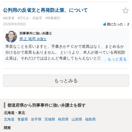
公判用の反省文と再発防止策、について
#加害者
#万引き・窃盗罪
#刑事裁判
2026年8月6日
役にたった
2
刑事事件に強い弁護士
井上 祐司
弁護士
率直なことを言いますと、手書きかＰＣかで差異はなく、まとめるか
分けるかで差異もありません。 というより、本人が述べている再犯防
止策は、それだけではほとんど考慮してもらえないと思った方が良い
です。 提出するのであれば、 ・具体的に自身が受けているプログラム
やカウンセリング・治療の内容 ・利用している再犯防止策（例えば保
護観察所と連携した職業支援の内容や具体的な就労・監督状況） ・監
もっとみる
督者の証言 など、証拠で担保された客観性と実現可能性があるもので
なければあまり意味がありません。 もともと執行猶予が狙える事案で
あれば本人の反省の言葉だけで十分であり、実刑となるか微妙な事案
では、本人が再発防止策をいくら述べてもほとんど効果は望めないと
都道府県から刑事事件に強い弁護士を探す
いうのが実感です。
北海道・東北
北海道
青森県
岩手県
宮城県
秋田県
山形県
福島県
関東