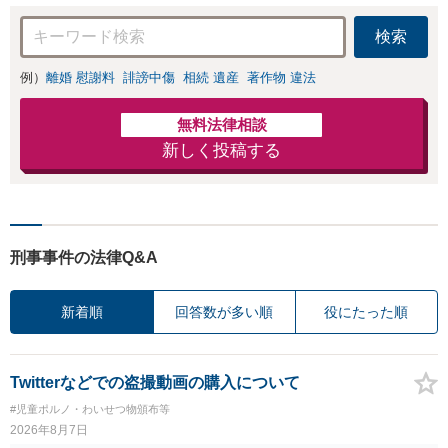
検索
例）
離婚 慰謝料
誹謗中傷
相続 遺産
著作物 違法
無料法律相談
新しく投稿する
刑事事件の法律Q&A
新着順
回答数が多い順
役にたった順
Twitterなどでの盗撮動画の購入について
#児童ポルノ・わいせつ物頒布等
2026年8月7日