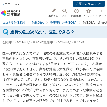
弁護士の方はこちら
ココナラへ
投稿する
探す
閲覧履歴
マイリスト
ログイン
ココナラ法律相談
法律Q&A
刑事事件の法律Q&A
法律Q&A「虐待
虐待の証拠がない。立証できる？
公開日時：
2021年8月4日 09:47
更新日時：
2024年9月4日 11:43
数ヶ月前の話なのですが、職場の介護施設で入所者が大怪我をする
事故が起きました。夜勤帯の事故で、その時接した職員は1名です。
双方言ってることが違います(相手がやったと言ってます)。入所者
に認知症はありません。実際数針縫う大怪我で出血があったにも関
わらず責任者に報告するまでの時間が遅い(ケガ発見から数時間程
後)等不審な点も多いです。映像や録音などの証拠はありません。こ
このところ虐待が疑われる案件が続いているのですが、監視カメラ
を設置する等の対策は取られておらず、またこのような事故が起き
ても言い逃れで終わってしまうのではと思い不安です。数ヶ月経過
していても、人が言った話だけでも立証できるものでしょうか？