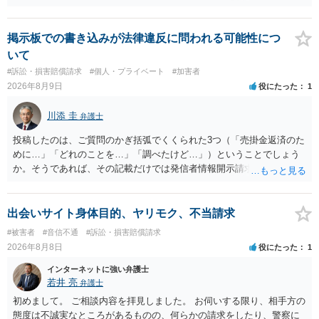
的多いです（特に、発信者情報開示請求を行ったことを誇示するよう
な投稿をする場合にはなおさら）。
掲示板での書き込みが法律違反に問われる可能性につ
いて
#訴訟・損害賠償請求
#個人・プライベート
#加害者
2026年8月9日
役にたった
1
川添 圭
弁護士
投稿したのは、ご質問のかぎ括弧でくくられた3つ（「売掛金返済のた
めに…」「どれのことを…」「調べたけど…」）ということでしょう
か。そうであれば、その記載だけでは発信者情報開示請求が認められ
るような内容ではありません（申し立ててもほぼ門前払いに近い）。
ただ、「328が名誉毀損、偽計業務妨害、侮辱罪、ストーカー等に関す
る法律違反に該当するといわれ」とのことですので、ご質問に書かれ
出会いサイト身体目的、ヤリモク、不当請求
ていない何らかの背景事情があれば、回答は180度変わるかもしれませ
#被害者
#音信不通
#訴訟・損害賠償請求
ん。公開の場で詳細を投稿することは不適当と思われますので、弁護
2026年8月8日
役にたった
1
士へ直接相談した方がよいでしょう。
インターネットに強い弁護士
若井 亮
弁護士
初めまして。 ご相談内容を拝見しました。 お伺いする限り、相手方の
態度は不誠実なところがあるものの、何らかの請求をしたり、警察に