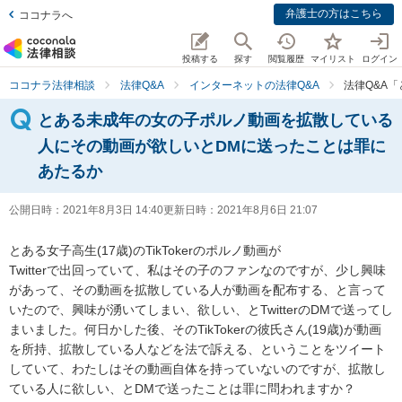
弁護士の方はこちら
ココナラへ
投稿する
探す
閲覧履歴
マイリスト
ログイン
ココナラ法律相談
法律Q&A
インターネットの法律Q&A
法律Q&A
とある未成年の女の子ポルノ動画を拡散している
人にその動画が欲しいとDMに送ったことは罪に
あたるか
公開日時：
2021年8月3日 14:40
更新日時：
2021年8月6日 21:07
とある女子高生(17歳)のTikTokerのポルノ動画が

Twitterで出回っていて、私はその子のファンなのですが、少し興味
があって、その動画を拡散している人が動画を配布する、と言って
いたので、興味が湧いてしまい、欲しい、とTwitterのDMで送ってし
まいました。何日かした後、そのTikTokerの彼氏さん(19歳)が動画
を所持、拡散している人などを法で訴える、ということをツイート
していて、わたしはその動画自体を持っていないのですが、拡散し
ている人に欲しい、とDMで送ったことは罪に問われますか？
