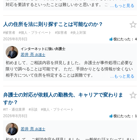
対応を要請するといったことは難しいかと思います。 ご参考になれば
幸いです。
人の住所を法に則り探すことは可能なのか？
#被害者
#個人・プライベート
#加害者
#炎上対策
2026年8月8日
役にたった
4
インターネットに強い弁護士
若井 亮
弁護士
初めまして、ご相談内容を拝見しました。 弁護士が事件処理に必要な
限りで調べることは可能です。 ただ、手掛かりとなる情報が全くない
相手方について住所を特定することは困難です。
弁護士の対応が依頼人の勤務先、キャリアで変わりま
すか？
#IT・通信業界
#示談
#個人・プライベート
2026年8月8日
役にたった
1
若井 亮
弁護士
初めまして。 ご相談内容を拝見しました。 一般的な話となってしまい