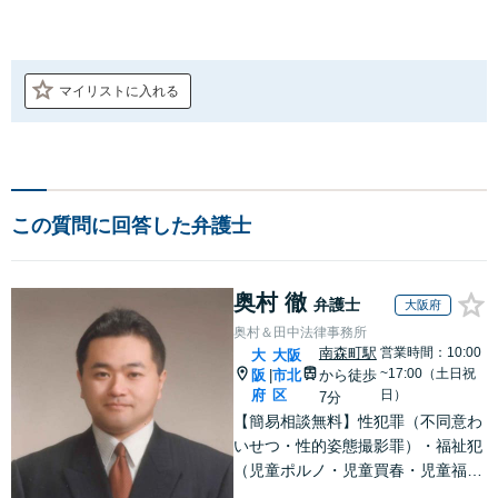
マイリストに入れる
この質問に回答した弁護士
奥村 徹
弁護士
大阪府
奥村＆田中法律事務所
南森町駅
営業時間：10:00
大
大阪
~17:00（土日祝
阪
市北
から徒歩
|
府
区
日）
7分
【簡易相談無料】性犯罪（不同意わ
いせつ・性的姿態撮影罪）・福祉犯
（児童ポルノ・児童買春・児童福祉
法・青少年条例）・ネット犯罪（名