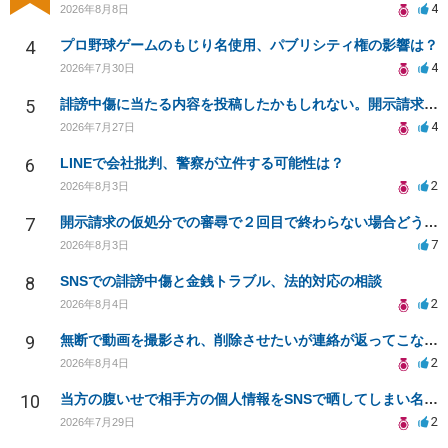
4
2026年8月8日
4
プロ野球ゲームのもじり名使用、パブリシティ権の影響は？
4
2026年7月30日
5
誹謗中傷に当たる内容を投稿したかもしれない。開示請求や民事刑事裁判に発展しうるのか教えて欲しい。
4
2026年7月27日
6
LINEで会社批判、警察が立件する可能性は？
2
2026年8月3日
7
開示請求の仮処分での審尋で２回目で終わらない場合どうしたらいいですか
7
2026年8月3日
8
SNSでの誹謗中傷と金銭トラブル、法的対応の相談
2
2026年8月4日
9
無断で動画を撮影され、削除させたいが連絡が返ってこない。
2
2026年8月4日
10
当方の腹いせで相手方の個人情報をSNSで晒してしまい名誉毀損させてしまったかもしれない
2
2026年7月29日