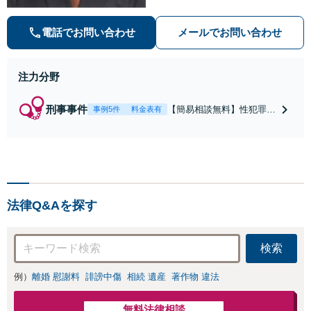
誉毀損・わいせつ物・不正アクセス
等）に非常に詳しい弁護士です
電話でお問い合わせ
メールでお問い合わせ
注力分野
刑事事件
【簡易相談無料】性犯罪
事例5件
料金表有
（不同意性交・不同意わい
せつ）・福祉犯（児童ポル
ノ・児童買春・児童福祉
法・青少年条例）・ネット
犯罪（名誉毀損・わいせつ
物・不正アクセス・リベン
法律Q&Aを探す
ジポルノ罪等）に非常に詳
しい弁護士です
検索
例）
離婚 慰謝料
誹謗中傷
相続 遺産
著作物 違法
無料法律相談