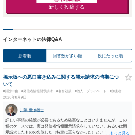
新しく投稿する
インターネットの法律Q&A
新着順
回答数が多い順
役にたった順
掲示板への悪口書き込みに関する開示請求の時期につ
いて
#誹謗中傷
#発信者情報開示請求
#名誉毀損
#個人・プライベート
#加害者
2026年8月9日
川添 圭
弁護士
詳しい事情の確認が必要であるため確実なことはいえませんが、この
種のケースでは、実は発信者情報開示請求をしていない、あるいは開
示請求したものの失敗した（特定に至らなかった）という事案が比較