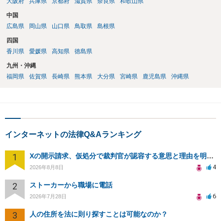
大阪府
兵庫県
京都府
滋賀県
奈良県
和歌山県
中国
広島県
岡山県
山口県
鳥取県
島根県
四国
香川県
愛媛県
高知県
徳島県
九州・沖縄
福岡県
佐賀県
長崎県
熊本県
大分県
宮崎県
鹿児島県
沖縄県
インターネットの法律Q&Aランキング
1
Xの開示請求、仮処分で裁判官が認容する意思と理由を明確化しても、相手側は争って引き延ばしますか
4
2026年8月8日
2
ストーカーから職場に電話
6
2026年7月28日
3
人の住所を法に則り探すことは可能なのか？