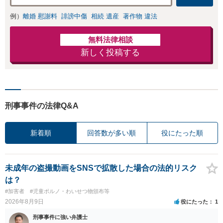
例）
離婚 慰謝料
誹謗中傷
相続 遺産
著作物 違法
無料法律相談
新しく投稿する
刑事事件の法律Q&A
新着順
回答数が多い順
役にたった順
未成年の盗撮動画をSNSで拡散した場合の法的リスク
は？
#加害者
#児童ポルノ・わいせつ物頒布等
2026年8月9日
役にたった
1
刑事事件に強い弁護士