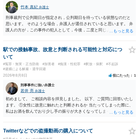
ことはよくわかるのですが，心配・不安を感じている方は，警察に把
竹本 真紀
弁護士
握されていることがありませんので，犯人性が特定されることはあり
ません。したがって，自分が犯人であるとされることはないのです。
刑事裁判で公判期日が指定され，公判期日を待っている状態なのだと
ですから，相談者の場合は，大丈夫です。安心してください。それで
思います。 そのような場合，弁護人が選任されていると思います。 弁
は，①～③に答えます。 ①について 腕の動き，女性への向かい方をみ
護人の方が，この事件の犯人として，今後，二度と同じような犯罪を
れば，酔っていて偶然の出来事か，意図的に偶然を装うように触った
することがないようにするために，どのようなことを日記に書くとよ
のかは，わかります。触る瞬間ではなくて，触るまでの状況の方が重
いかアドバイスしてくれると思います。そして，書いた内容は，被告
要です。酔っていてふらついていたのであれば，そのときだけふらつ
人質問などで活用されることになると思います。 裁判のためだけに記
駅での接触事故、故意と判断される可能性と対応につ
いているわけではありません。腕の振り方も，そのときだけ偶然大き
録するわけではないかもしれませんが，「裁判において証拠として利
いて
くなるわけではありません。ですから，本件では，意図的だと疑われ
用できる可能性があれば」と考えているのであれば，本件について証
#冤罪・無実・正当防衛
#加害者
#痴漢・性犯罪
#釈放・保釈
#不起訴
ることはないと思います。その雰囲気は，当たってしまった女性にも
拠も見て内容を把握している，弁護人の方と相談して書く内容を打ち
#逮捕による解雇・退学回避
伝わっていたのでしょう。ですから大丈夫です。なお，故意は，主観
合わせて進めるのが，裁判の観点では一番効果的だと思います。 適応
2026年8月8日
役にたった
1
面の話なので，防犯カメラの映像で決められることはありません。本
障害で窃盗罪ということであれば，責任能力に影響する話ではなく情
人の話（故意を否認する話）が実際の状況と矛盾しないかだけの話で
刑事事件に強い弁護士
状に関しての話になると思いますので，弁護人の方と相談してみまし
す。 ②について 犯人性が特定できませんから，逮捕や呼出の可能性は
若井 亮
弁護士
ょう。
ないと思います。 ③について ②がないので，③はそもそもないことが
初めまして。 ご相談内容を拝見しました。 以下、ご質問に回答いたし
前提なので，期間も考えなくて大丈夫です。 というわけで，本件は大
ます。 ①女性に故意に触れたと判断されるか 当たってしまった際に、
丈夫ですから，今後，同じような不安に襲われることがないように気
私はお酒を飲んでおり少し手の振りが大きくなってしまっていたこと
をつけてくださいね。それが一番大事です。
も事実です。それが仮に、私が気がついていない防犯カメラに写って
いた場合、故意だと判定されやすいのでしょうか？ お伺いする限り、
故意があると判断されることは無いかと思います。 ②逮捕、呼び出し
Twitterなどでの盗撮動画の購入について
の可能性 この行為により、痴漢やその他の犯罪を犯したとして、逮
#児童ポルノ・わいせつ物頒布等