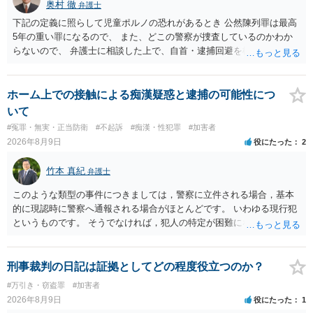
奥村 徹
弁護士
下記の定義に照らして児童ポルノの恐れがあるとき 公然陳列罪は最高
5年の重い罪になるので、 また、どこの警察が捜査しているのかわか
らないので、 弁護士に相談した上で、自首・逮捕回避を検討して下さ
い 三 衣服の全部又は一部を着けない児童の姿態であって、殊更に児
童の性的な部位（性器等若しくはその周辺部、臀でん部又は胸部をい
う。）が露出され又は強調されているものであり、かつ、性欲を興奮
ホーム上での接触による痴漢疑惑と逮捕の可能性につ
させ又は刺激するもの
いて
#冤罪・無実・正当防衛
#不起訴
#痴漢・性犯罪
#加害者
2026年8月9日
役にたった
2
竹本 真紀
弁護士
このような類型の事件につきましては，警察に立件される場合，基本
的に現認時に警察へ通報される場合がほとんどです。 いわゆる現行犯
というものです。 そうでなければ，犯人の特定が困難になってしまい
ます。 触ったかもしれないという方について，行為の判断がされる
（事件性）とともに，誰の行為かの判断がされる（犯人性）が必要な
のですが，現認時に警察が臨場できる場合以外は，基本的に犯人性を
刑事裁判の日記は証拠としてどの程度役立つのか？
特定することができません。もちろん，常習性が顕著で，既に前科を
#万引き・窃盗罪
#加害者
有していて警察に把握されていれば別ですが，そのような方は，この
2026年8月9日
役にたった
1
ような場所に質問を掲げてくることはありません。心配・不安になる