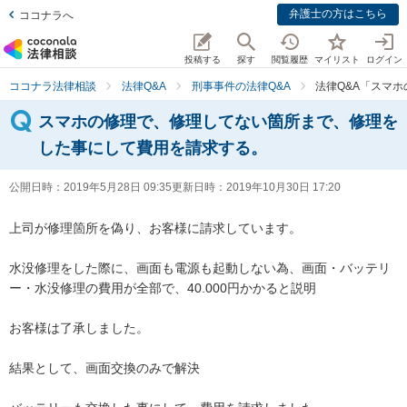
弁護士の方はこちら
ココナラへ
投稿する
探す
閲覧履歴
マイリスト
ログイン
ココナラ法律相談
法律Q&A
刑事事件の法律Q&A
法律Q&A「スマ
スマホの修理で、修理してない箇所まで、修理を
した事にして費用を請求する。
公開日時：
2019年5月28日 09:35
更新日時：
2019年10月30日 17:20
上司が修理箇所を偽り、お客様に請求しています。

水没修理をした際に、画面も電源も起動しない為、画面・バッテリ
ー・水没修理の費用が全部で、40.000円かかると説明

お客様は了承しました。

結果として、画面交換のみで解決
