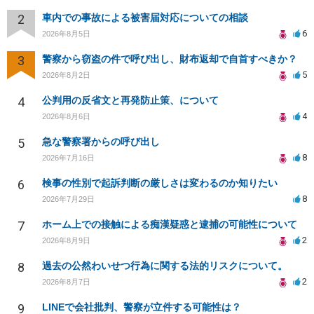
2
車内での事故による被害届対応についての相談
6
2026年8月5日
3
警察から窃盗の件で呼び出し、財布返却で自首すべきか？
5
2026年8月2日
4
公判用の反省文と再発防止策、について
4
2026年8月6日
5
急な警察署からの呼び出し
8
2026年7月16日
6
検事の性別で起訴判断の厳しさは変わるのか知りたい
8
2026年7月29日
7
ホーム上での接触による痴漢疑惑と逮捕の可能性について
2
2026年8月9日
8
過去の公然わいせつ行為に関する法的リスクについて。
2
2026年8月7日
9
LINEで会社批判、警察が立件する可能性は？