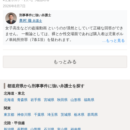
捕、呼び出しされる可能性はどれほどでしょうか？ 誤って当たってし
2026年8月7日
まっただけであり、さらにその場で女性等のアクションが無かったこ
とからすると、この後に呼び出される可能性は極めて低いと思いま
刑事事件に強い弁護士
す。 ③逮捕呼び出しまでの期間 大体どれほどの期間逮捕呼び出しの可
奥村 徹
弁護士
能性があると考えれば良いのでしょうか？ 逮捕や呼び出しの可能性は
女子高生などの盗撮動画 というのが漠然としていて正確な回答ができ
極めて低いと思います。 連絡が来ることはないでしょう。
ません。 一般論としては、裸とか性交場面であれば購入者は児童ポル
ノ単純所持罪（7条1項）を疑われます。
もっとみる
都道府県から刑事事件に強い弁護士を探す
北海道・東北
北海道
青森県
岩手県
宮城県
秋田県
山形県
福島県
関東
東京都
神奈川県
千葉県
埼玉県
茨城県
栃木県
群馬県
北陸・甲信越
新潟県
長野県
山梨県
石川県
富山県
福井県