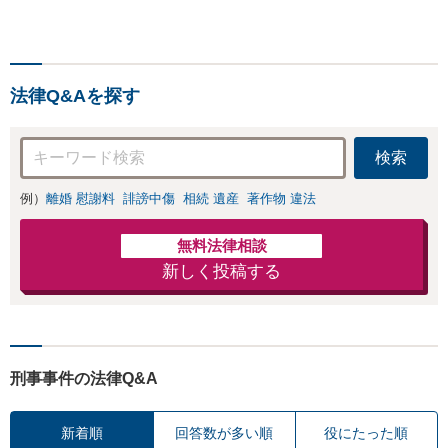
件、万引き、交通事故、道
路交通法違反、大麻事件。
仕事・家族・免許・社会生
活を守る刑事弁護を実践し
法律Q&Aを探す
ています。
検索
例）
離婚 慰謝料
誹謗中傷
相続 遺産
著作物 違法
無料法律相談
新しく投稿する
刑事事件の法律Q&A
新着順
回答数が多い順
役にたった順