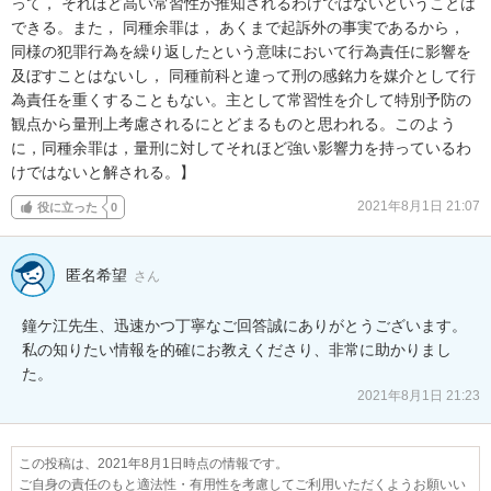
って， それほど高い常習性が推知されるわけではないということは
できる。また， 同種余罪は， あくまで起訴外の事実であるから， 
同様の犯罪行為を繰り返したという意味において行為責任に影響を
及ぼすことはないし， 同種前科と違って刑の感銘力を媒介として行
為責任を重くすることもない。主として常習性を介して特別予防の
観点から量刑上考慮されるにとどまるものと思われる。このよう
に，同種余罪は，量刑に対してそれほど強い影響力を持っているわ
けではないと解される。】
2021年8月1日 21:07
役に立った
0
匿名希望
さん
鐘ケ江先生、迅速かつ丁寧なご回答誠にありがとうございます。
私の知りたい情報を的確にお教えくださり、非常に助かりまし
た。
2021年8月1日 21:23
この投稿は、2021年8月1日時点の情報です。
ご自身の責任のもと適法性・有用性を考慮してご利用いただくようお願いい