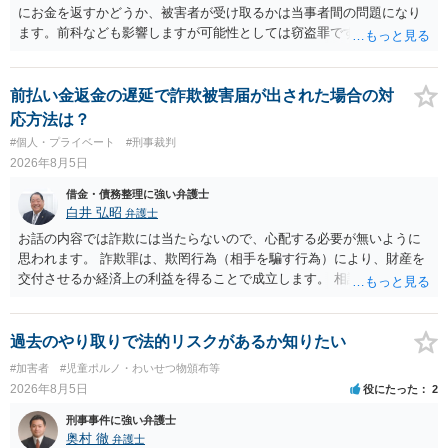
にお金を返すかどうか、被害者が受け取るかは当事者間の問題になり
ます。前科なども影響しますが可能性としては窃盗罪ですので、逮捕
勾留や略式起訴などの可能性もあります。ご参考にしてください。
前払い金返金の遅延で詐欺被害届が出された場合の対
応方法は？
#個人・プライベート
#刑事裁判
2026年8月5日
借金・債務整理に強い弁護士
白井 弘昭
弁護士
お話の内容では詐欺には当たらないので、心配する必要が無いように
思われます。 詐欺罪は、欺罔行為（相手を騙す行為）により、財産を
交付させるか経済上の利益を得ることで成立します。 相談者さんは、
お金が返金できないというだけで、何ら相手を騙していません。 です
ので、詐欺罪の実行行為性が無く罪に問うことはできません。 おそら
く、相手が真実を話せば警察も取り合わないと思いますが、虚偽の内
過去のやり取りで法的リスクがあるか知りたい
容を述べた場合は、捜査はあるかもしれません。 ただし、捜査におい
#加害者
#児童ポルノ・わいせつ物頒布等
て、真実を説明すれば、「ちゃんと返しなさいよ」程度の注意で済む
2026年8月5日
役にたった
2
ことだと思われます。 また、返せるお金が無いのであれば、返せない
のは致し方ありません。真摯に分割して支払うことを相手に告げてい
刑事事件に強い弁護士
くのみでしょう。 以上、ご参考まで。
奥村 徹
弁護士