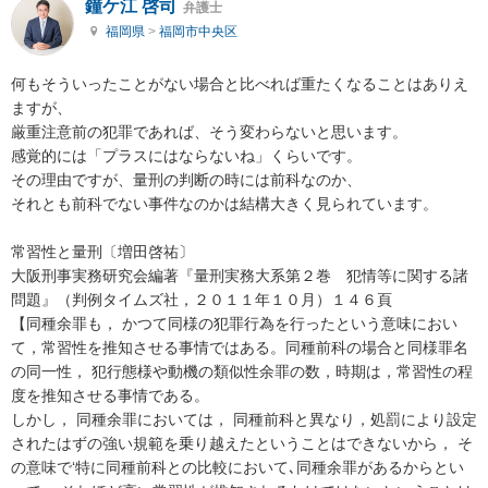
鐘ケ江 啓司
弁護士
福岡県
>
福岡市中央区
何もそういったことがない場合と比べれば重たくなることはありえ
ますが、

厳重注意前の犯罪であれば、そう変わらないと思います。

感覚的には「プラスにはならないね」くらいです。

その理由ですが、量刑の判断の時には前科なのか、

それとも前科でない事件なのかは結構大きく見られています。

常習性と量刑〔増田啓祐〕

大阪刑事実務研究会編著『量刑実務大系第２巻　犯情等に関する諸
問題』（判例タイムズ社，２０１１年１０月）１４６頁

【同種余罪も， かつて同様の犯罪行為を行ったという意味におい
て，常習性を推知させる事情ではある。同種前科の場合と同様罪名
の同一性， 犯行態様や動機の類似性余罪の数，時期は，常習性の程
度を推知させる事情である。

しかし， 同種余罪においては， 同種前科と異なり，処罰により設定
されたはずの強い規範を乗り越えたということはできないから， そ
の意味で‘特に同種前科との比較において､同種余罪があるからとい