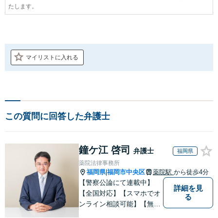
たします。
マイリストに入れる
この質問に回答した弁護士
鐘ケ江 啓司
弁護士
福岡県
薬院法律事務所
福岡県
福岡市中央区
薬院駅
から徒歩4分
|
【警察公論にて連載中】
詳細を見
【全国対応】【スマホでオ
る
ンライン相談可能】【無罪
判決2件】初めての刑事事