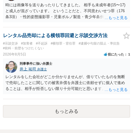
時には画像等を送りあったりしてきました。 相手も未成年者(15〜17)
と成人が混ざっています。 ということだと、不同意わいせつ罪（176
条3項）・性的姿態撮影罪・児童ポルノ製造・青少年条例違反（わいせ
つ行為 児童ポルノ要求）などが検討されます。 重い罪もあるの
で、警察にバレれば、それなりの捜査を受けるでしょう。
レンタル品売却による横領罪回避と示談交渉方法
#示談交渉
#加害者
#不起訴
#横領罪・背任罪
#逮捕や勾留の阻止・準抗告
#前科・前歴をつけたくない
2026年8月5日
役にたった
1
刑事事件に強い弁護士
井上 祐司
弁護士
レンタルをした会社がどこか分かりませんが、借りていたものを無断
で売却したことに関しての被害弁償を弁護士に依頼せずに個人で進め
ることは、相手が拒否しない限り十分可能だと思います。 見積を出し
てもらって、それが妥当か（正規品の市場価格と大きく齟齬がない
か）、弁護士に法律相談において助言をもらえば足りるでしょう。
もっとみる