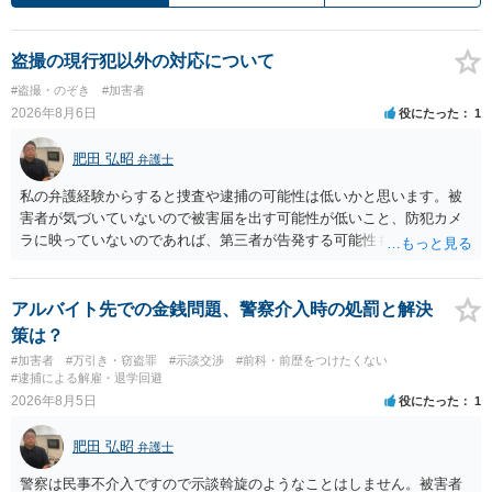
盗撮の現行犯以外の対応について
#盗撮・のぞき
#加害者
2026年8月6日
役にたった
1
肥田 弘昭
弁護士
私の弁護経験からすると捜査や逮捕の可能性は低いかと思います。被
害者が気づいていないので被害届を出す可能性が低いこと、防犯カメ
ラに映っていないのであれば、第三者が告発する可能性も低いこと、
証拠は削除されていることからです。但し、「電車内で携帯で対面に
座る女性を盗撮(全体像写真1枚と5秒程度の動画)してしまいました。下
着や胸など強調したものではありません。」とありますが、少なくと
アルバイト先での金銭問題、警察介入時の処罰と解決
も捜査段階では性的姿態等撮影罪の被疑事実で逮捕勾留されるケース
策は？
が私の弁護経験では多くなった印象です（最終的には不起訴ないし各
#加害者
#万引き・窃盗罪
#示談交渉
#前科・前歴をつけたくない
都道府県の迷惑防止条例違反になることもあります）。2度としないこ
#逮捕による解雇・退学回避
とをお勧めいたします。ご参考にしてください。
2026年8月5日
役にたった
1
肥田 弘昭
弁護士
警察は民事不介入ですので示談斡旋のようなことはしません。被害者