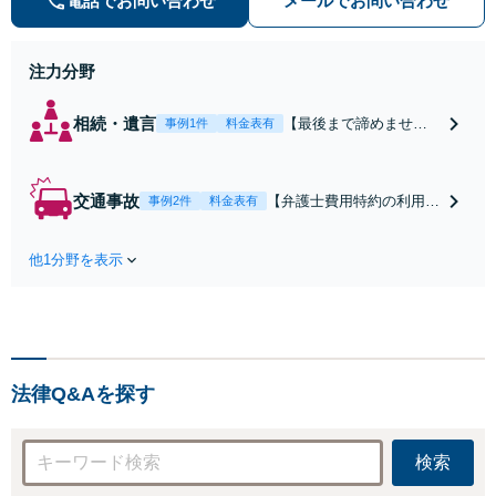
電話でお問い合わせ
メールでお問い合わせ
気軽にご相談ください。
注力分野
相続・遺言
【最後まで諦めませ
事例1件
料金表有
ん】親族間の交渉、複
雑な手続き、全て対応
します！不利な条件で
交通事故
【弁護士費用特約の利用＆
事例2件
料金表有
合意してしまう前にご
Zoom相談可】【死亡・骨
相談ください。【土
折・後遺障害・むち打ち
地・不動産】長期化し
他1分野を表示
等】交通事故でご家族がな
ている問題もできる限
くなってしまった方やお怪
り円滑な交渉へと導き
我された方はまずご相談く
ます。事業承継／相続
ださい。ご自身での対応で
放棄も対応可能。【JR
は損をしてしまうかもしれ
千葉駅近く】駐車場あ
ません。代わりに交渉・手
り
法律Q&Aを探す
続きをし、負担を軽減。
検索