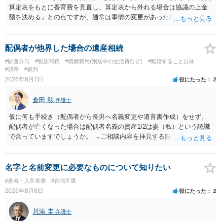
算定表をもとに養育費を見直し、算定表から外れる場合は協議の上金
額を決める」との点ですが、通常は事情の変更があった場合に変更し
ますので妥当とまでは言えないかと思います。「養育費は当初予測出
来なかった事情の変更により双方協議の上増減出来る」と「通知義務
に勤務先」が含まれているので、私に収入が入った事は相手に通知が
配偶者が他界した場合の遺産相続
行く事になり、上記のような文言が無くても養育費の見直しは適宜出
#財産分与
#親族関係
#婚姻費用(別居中の生活費など)
#離婚すること自体
来るかと思うのですが違うのでしょうか？との点はそのとおりかと思
#調停
#裁判
います。養育費は事情の変更があった場合に変更するので毎年見直す
2026年8月7日
役にたった
2
ことはあまりないです。ご参考にしてください。
倉田 勲
弁護士
仮に何も手続き（配偶者から長男へ名義変更や遺言書作成）をせず、
配偶者が亡くなった場合は配偶者名義の資産1/2は妻（私）という認識
で合っていますでしょうか。 →ご相談内容を拝見する限りでは、その
認識で合ってはいます。 なお、逆に１/２しか権利がないため、自宅を
完全に所有する場合は、他の相続人に対して自宅の評価額の１/２の代
償金の支払いが必要になります。
名字と名前変更に必要なものについて知りたい
#患者・入所者側
#音信不通
2026年8月8日
役にたった
2
川添 圭
弁護士