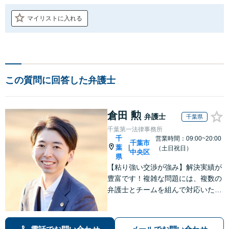
マイリストに入れる
この質問に回答した弁護士
倉田 勲
弁護士
千葉県
千葉第一法律事務所
千
営業時間：09:00~20:00
千葉市
葉
|
（土日祝日）
中央区
県
【粘り強い交渉が強み】解決実績が
豊富です！複雑な問題には、複数の
弁護士とチームを組んで対応いたし
ます。【安心・分かりやすい料金体
系】些細なお悩みにも、丁寧に寄り
添い、不安を軽減します。まずはお