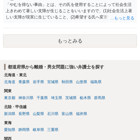
「やむを得ない事由」とは、その氏を使用することによって社会生活
上きわめて著しい支障が生じることをいいますので、(1)社会生活上著
しい支障が現実に生じていること、(2)希望する氏へ変更できればその
支障が解消できる（解消される）ことを、具体的な資料をもって説明
できるかどうかがポイントです。 記録中に現れた一切の事情が判断対
象ですので、上記(1)と(2)を説明できる資料は全て（ただし理路整然
もっとみる
に）提出することが必要になります。「フラッシュバック」とのこと
なので、例えば、医学上確立されているPTSDの診断基準に合致した説
明とそれに沿う資料の提出が必要になってくるように思います。 精神
的・心理的な理由の氏変更は様々な意味でハードルがかなり高く、弁
都道府県から離婚・男女問題に強い弁護士を探す
護士へ依頼しても苦労することが強く予想されるところです。、もし
本人申立てをお考えであれば、医学知識はもちろん法律知識も要求さ
北海道・東北
れますので、性急な申立てをせず、知識と資料をしっかりと揃えて、
北海道
青森県
岩手県
宮城県
秋田県
山形県
福島県
万全の体制で申立てに臨んだ方がよいと思われます。
関東
東京都
神奈川県
千葉県
埼玉県
茨城県
栃木県
群馬県
北陸・甲信越
新潟県
長野県
山梨県
石川県
富山県
福井県
東海
愛知県
静岡県
岐阜県
三重県
関西