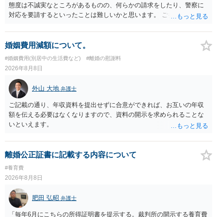
態度は不誠実なところがあるものの、何らかの請求をしたり、警察に
対応を要請するといったことは難しいかと思います。 ご参考になれば
幸いです。
婚姻費用減額について。
#婚姻費用(別居中の生活費など)
#離婚の慰謝料
2026年8月8日
外山 大地
弁護士
ご記載の通り、年収資料を提出せずに合意ができれば、お互いの年収
額を伝える必要はなくなりますので、資料の開示を求められることな
いといえます。
離婚公正証書に記載する内容について
#養育費
2026年8月8日
肥田 弘昭
弁護士
「毎年6月にこちらの所得証明書を提示する。裁判所の開示する養育費