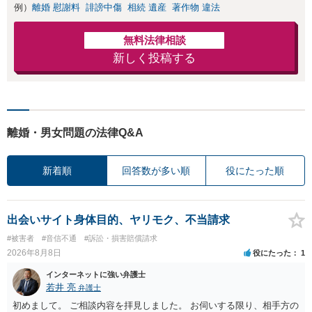
例）
離婚 慰謝料
誹謗中傷
相続 遺産
著作物 違法
無料法律相談
新しく投稿する
離婚・男女問題の法律Q&A
新着順
回答数が多い順
役にたった順
出会いサイト身体目的、ヤリモク、不当請求
#被害者
#音信不通
#訴訟・損害賠償請求
2026年8月8日
役にたった
1
インターネットに強い弁護士
若井 亮
弁護士
初めまして。 ご相談内容を拝見しました。 お伺いする限り、相手方の