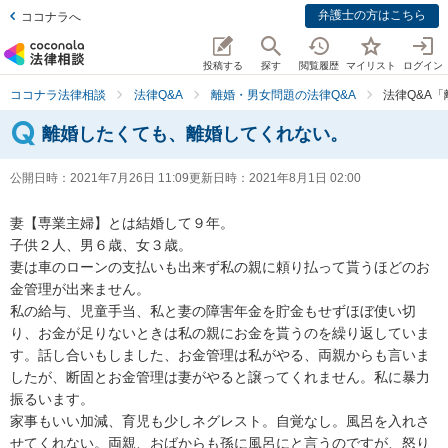
弁護士の方はこちら
ココナラへ
投稿する
探す
閲覧履歴
マイリスト
ログイン
ココナラ法律相談
法律Q&A
離婚・男女問題の法律Q&A
法律Q&A
離婚したくても、離婚してくれない。
公開日時：
2021年7月26日 11:09
更新日時：
2021年8月1日 02:00
妻【専業主婦】とは結婚して９年。

子供２人、男６歳、女３歳。

妻は車のローンの支払いも出来ず私の親に頼り払って貰うほどのお
金管理が出来ません。

私の給与、児童手当、私と妻の障害年金を貯金もせずほぼ使い切
り、お金が足りないときは私の親にお金を貰うのを繰り返していま
す。話し合いもしました、お金管理は私がやる、両親からも言いま
したが、断固とお金管理は妻がやると譲ってくれません。私に暴力
振るいます。

家事もいい加減、育児も少しネグレスト。自覚なし。風呂を入れさ
せてくれない。両親、おばからも孫に風呂にと言うのですが、怒り