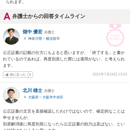
られます。
弁護士からの回答タイムライン
畑中 優宏
弁護士
神奈川県
>
横須賀市
公正証書の記載の仕方にもよると思いますが、「終了する」と書か
れているのであれば、再度別居した際には適用がない、と考えられ
ます。
2021年7月24日 13:03
役に立った
0
北川 雄士
弁護士
大阪府
>
大阪市中央区
公正証書の文言を直接確認したわけではないので、確定的なことは
申せませんが、

別居解消後に再度別居になったら公正証書の効力は及ばない、とい