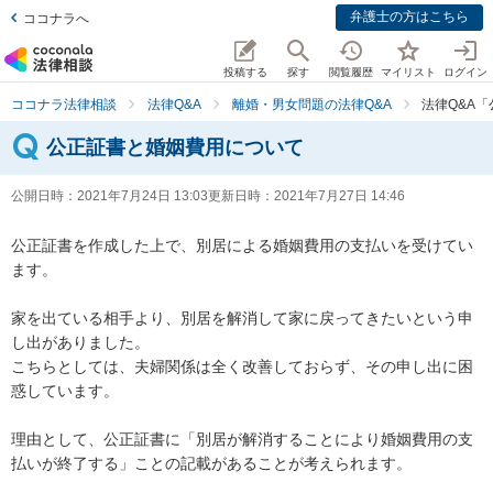
弁護士の方はこちら
ココナラへ
投稿する
探す
閲覧履歴
マイリスト
ログイン
ココナラ法律相談
法律Q&A
離婚・男女問題の法律Q&A
法律Q&A
公正証書と婚姻費用について
公開日時：
2021年7月24日 13:03
更新日時：
2021年7月27日 14:46
公正証書を作成した上で、別居による婚姻費用の支払いを受けてい
ます。

家を出ている相手より、別居を解消して家に戻ってきたいという申
し出がありました。

こちらとしては、夫婦関係は全く改善しておらず、その申し出に困
惑しています。

理由として、公正証書に「別居が解消することにより婚姻費用の支
払いが終了する」ことの記載があることが考えられます。
