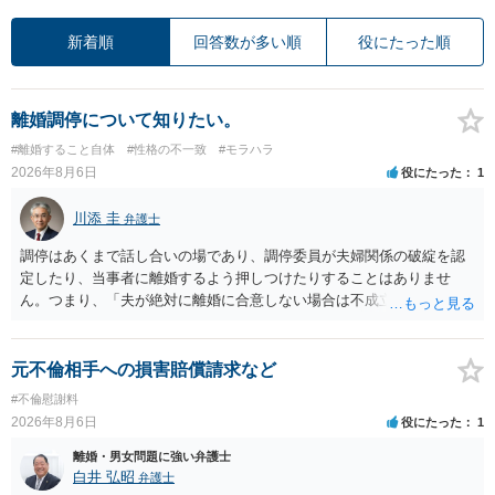
新着順
回答数が多い順
役にたった順
離婚調停について知りたい。
#離婚すること自体
#性格の不一致
#モラハラ
2026年8月6日
役にたった
1
川添 圭
弁護士
調停はあくまで話し合いの場であり、調停委員が夫婦関係の破綻を認
定したり、当事者に離婚するよう押しつけたりすることはありませ
ん。つまり、「夫が絶対に離婚に合意しない場合は不成立になり」、
離婚訴訟を提起して離婚を命じる判決を得て確定しなければ離婚はで
きません。 調停段階での離婚成立を希望するなら、夫が離婚に前向き
になるような条件提示をする等、模索するほかありません（極端な話
元不倫相手への損害賠償請求など
をいえば、夫から「この条件なら離婚してもよい」として提示された
#不倫慰謝料
条件を全部丸呑みする、という方法しかないかもしれません）。た
2026年8月6日
役にたった
1
だ、離婚訴訟をしたくないという考えを見透かされてしまうと、逆に
足下を見られてしまいますので、注意する必要があります。 夫が離婚
離婚・男女問題に強い弁護士
に抵抗する可能性が高いのであれば、むしろ淡々と調停不成立にして
白井 弘昭
弁護士