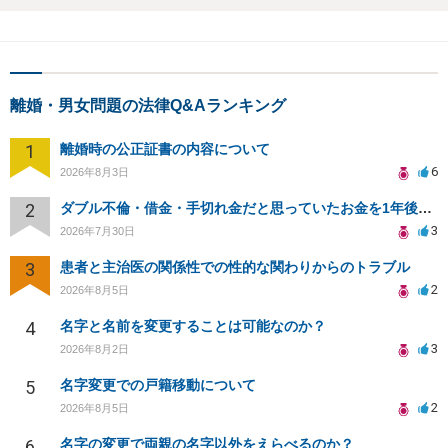
離婚・男女問題の法律Q&Aランキング
1
離婚時の公正証書の内容について
6
2026年8月3日
2
ダブル不倫・借金・手切れ金だと思っていたお金を1年後いまさら脅迫罪として通知書が来てまとめて請求
3
2026年7月30日
3
患者と主治医の関係性での性的な関わりからのトラブル
2
2026年8月5日
4
名字と名前を変更することは可能なのか？
3
2026年8月2日
5
名字変更での戸籍移動について
2
2026年8月5日
6
名字の変更で両親の名字以外をえらべるのか？