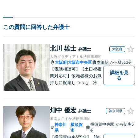
この質問に回答した弁護士
北川 雄士
弁護士
大阪府
大阪グラディアトル法律事務所
大阪府
大阪市中央区
本町駅
から徒歩3分
|
【電話相談可】【土日祝夜
詳細を見
間対応可】依頼者様のお気
る
持ちに配慮しつつも、冷静
かつ現実的な解決策を探る
ことが、依頼者様のよりよ
い未来につながると考えて
畑中 優宏
います。離婚・刑事事件・
弁護士
神奈川県
相続など何でもご相談くだ
湘南よこすか法律事務所
さい。
横須賀中央駅
から徒歩5
神奈川
横須賀
|
県
市
分
【横須賀中央駅5分】【休