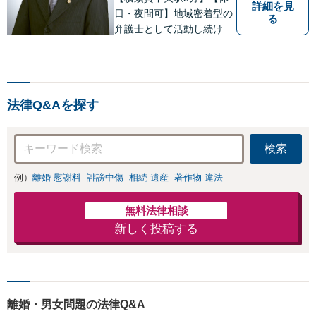
詳細を見
日・夜間可】地域密着型の
る
弁護士として活動し続けて
10年！豊富な弁護経験と信
頼を持つ弁護士。他士業連
携で高度な問題にも対応可
能◎【法テラス可】【女性
法律Q&Aを探す
弁護士在籍】
検索
例）
離婚 慰謝料
誹謗中傷
相続 遺産
著作物 違法
無料法律相談
新しく投稿する
離婚・男女問題の法律Q&A