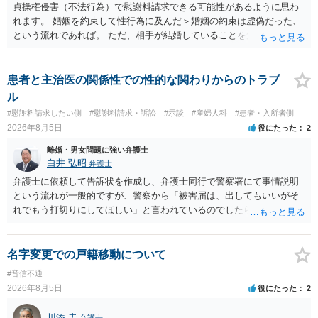
離婚訴訟で離婚原因を主張し、判決へ持っていく方が近道であること
貞操権侵害（不法行為）で慰謝料請求できる可能性があるように思わ
も少なくありません。見通し等を含め、弁護士へ相談・依頼した方が
れます。 婚姻を約束して性行為に及んだ＞婚姻の約束は虚偽だった、
よいと思います。
という流れであれば。 ただ、相手が結婚していることを知って行為に
及んでいるのであれば、婚姻できないことについて相談者さんの帰責
性も認められそうですので、あまり慰謝料は高額にならないように思
われます。 一度、最寄りの弁護士に相談してみてください。
患者と主治医の関係性での性的な関わりからのトラブ
ル
#慰謝料請求したい側
#慰謝料請求・訴訟
#示談
#産婦人科
#患者・入所者側
2026年8月5日
役にたった
2
離婚・男女問題に強い弁護士
白井 弘昭
弁護士
弁護士に依頼して告訴状を作成し、弁護士同行で警察署にて事情説明
という流れが一般的ですが、警察から「被害届は、出してもいいがそ
れでもう打切りにしてほしい」と言われているのでしたら、あまり結
論は変わらないかもしれないですね。 所轄の警察を飛び越えて、直接
検察庁に訴えるのもありかもしれないですが、実際に捜査をするの
は、結局所轄だと思われますので、やはり結論は変わらないかもしれ
名字変更での戸籍移動について
ないです。 一度、最寄りの「刑事に強い」とうたっている弁護士に相
#音信不通
談してみてはいかがでしょうか。 以上、ご参考まで。
2026年8月5日
役にたった
2
川添 圭
弁護士