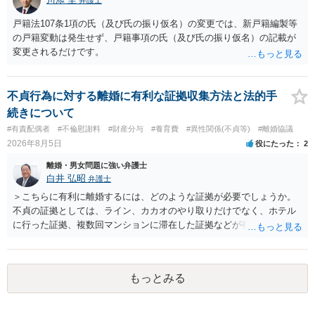
戸籍法107条1項の氏（及び氏の振り仮名）の変更では、新戸籍編製等
の戸籍変動は発生せず、戸籍事項の氏（及び氏の振り仮名）の記載が
変更されるだけです。
不貞行為に対する離婚に有利な証拠収集方法と法的手
続きについて
#有責配偶者
#不倫慰謝料
#財産分与
#養育費
#異性関係(不貞等)
#離婚協議
2026年8月5日
役にたった
2
離婚・男女問題に強い弁護士
白井 弘昭
弁護士
＞こちらに有利に離婚するには、どのような証拠が必要でしょうか。
不貞の証拠としては、ライン、カカオのやり取りだけでなく、ホテル
に行った証拠、複数回マンションに滞在した証拠などが有効です。 不
貞の証拠があれば、離婚をさらに有利に進める（離婚したい時期に離
婚する、慰謝料をとるなど）ことができると思われます。 ただし、不
貞発覚後、長期間同居を続けると、不貞を許したとの評価につながる
もっとみる
場合がありますので、ご注意ください。 以上、ご参考まで。