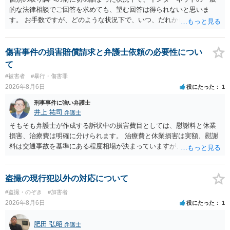
的な法律相談でご回答を求めても、望む回答は得られないと思いま
す。 お手数ですが、どのような状況下で、いつ、だれからどのような
経緯で口座の提供を頼まれ開設したか、それによる詐欺等の収益がど
の程度だと聞いているのかということについて、お近くで詳細な法律
相談を受けられたうえで対処方法を探された方がよいと思われます。
傷害事件の損害賠償請求と弁護士依頼の必要性につい
一般論でいえば、任意取り調べの場合、ＩＣレコーダーを持参して取
て
り調べ内容を録音することは必須だと考えます。
#被害者
#暴行・傷害罪
2026年8月6日
役にたった
1
刑事事件に強い弁護士
井上 祐司
弁護士
そもそも弁護士が作成する訴状中の損害費目としては、慰謝料と休業
損害、治療費は明確に分けられます。 治療費と休業損害は実額、慰謝
料は交通事故を基準にある程度相場が決まっていますが、全治１０日
間の打撲であれば実際のところ１０～１５万円程度が相場だと思われ
ます。 そうすると、弁護士に依頼した場合はおそらく高い確率で費用
倒れ（回収しても全額弁護士費用となる）となる可能性が高いものと
盗撮の現行犯以外の対応について
予想します。 本人訴訟で進める場合には、すでに刑事手続が終了して
#盗撮・のぞき
#加害者
いる以上、相手方に資力がないことが多く回収できないケースが多い
2026年8月6日
役にたった
1
（そのため、刑事事件の手続き中に、不本意ではあっても加害者の身
体拘束と、処分待ちという状況を利用して、被害弁償を受けておくこ
肥田 弘昭
弁護士
とが有効である場合が多い）ことを考慮しておく必要があります。