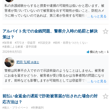
私の弁護経験からすると捜査や逮捕の可能性は低いかと思います。被
害者が気づいていないので被害届を出す可能性が低いこと、防犯カメ
ラに映っていないのであれば、第三者が告発する可能性も低いこと、
証拠は削除されていることからです。但し、「電車内で携帯で対面に
座る女性を盗撮(全体像写真1枚と5秒程度の動画)してしまいました。下
着や胸など強調したものではありません。」とありますが、少なくと
アルバイト先での金銭問題、警察介入時の処罰と解決
も捜査段階では性的姿態等撮影罪の被疑事実で逮捕勾留されるケース
策は？
が私の弁護経験では多くなった印象です（最終的には不起訴ないし各
#加害者
#万引き・窃盗罪
#示談交渉
#前科・前歴をつけたくない
都道府県の迷惑防止条例違反になることもあります）。2度としないこ
#逮捕による解雇・退学回避
とをお勧めいたします。ご参考にしてください。
2026年8月5日
役にたった
1
肥田 弘昭
弁護士
警察は民事不介入ですので示談斡旋のようなことはしません。被害者
にお金を返すかどうか、被害者が受け取るかは当事者間の問題になり
ます。前科なども影響しますが可能性としては窃盗罪ですので、逮捕
勾留や略式起訴などの可能性もあります。ご参考にしてください。
前払い金返金の遅延で詐欺被害届が出された場合の対
応方法は？
#個人・プライベート
#刑事裁判