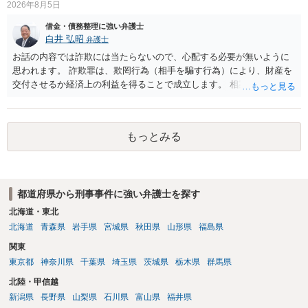
2026年8月5日
借金・債務整理に強い弁護士
白井 弘昭
弁護士
お話の内容では詐欺には当たらないので、心配する必要が無いように
思われます。 詐欺罪は、欺罔行為（相手を騙す行為）により、財産を
交付させるか経済上の利益を得ることで成立します。 相談者さんは、
お金が返金できないというだけで、何ら相手を騙していません。 です
ので、詐欺罪の実行行為性が無く罪に問うことはできません。 おそら
く、相手が真実を話せば警察も取り合わないと思いますが、虚偽の内
もっとみる
容を述べた場合は、捜査はあるかもしれません。 ただし、捜査におい
て、真実を説明すれば、「ちゃんと返しなさいよ」程度の注意で済む
ことだと思われます。 また、返せるお金が無いのであれば、返せない
のは致し方ありません。真摯に分割して支払うことを相手に告げてい
都道府県から刑事事件に強い弁護士を探す
くのみでしょう。 以上、ご参考まで。
北海道・東北
北海道
青森県
岩手県
宮城県
秋田県
山形県
福島県
関東
東京都
神奈川県
千葉県
埼玉県
茨城県
栃木県
群馬県
北陸・甲信越
新潟県
長野県
山梨県
石川県
富山県
福井県