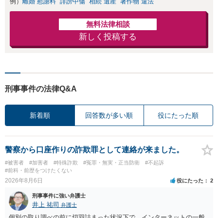
例）
離婚 慰謝料
誹謗中傷
相続 遺産
著作物 違法
無料法律相談
新しく投稿する
刑事事件の法律Q&A
新着順
回答数が多い順
役にたった順
警察から口座作りの詐欺罪として連絡が来ました。
#被害者
#加害者
#特殊詐欺
#冤罪・無実・正当防衛
#不起訴
#前科・前歴をつけたくない
2026年8月6日
役にたった
2
刑事事件に強い弁護士
井上 祐司
弁護士
個別の取り調べの前に切羽詰まった状況下で、インターネットの一般