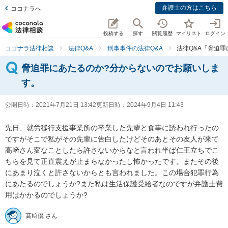
弁護士の方はこちら
ココナラへ
投稿する
探す
閲覧履歴
マイリスト
ログイン
ココナラ法律相談
法律Q&A
刑事事件の法律Q&A
法律Q&A「脅迫
脅迫罪にあたるのか?分からないのでお願いしま
す。
公開日時：
2021年7月21日 13:42
更新日時：
2024年9月4日 11:43
先日、就労移行支援事業所の卒業した先輩と食事に誘われ行ったの
ですがそこで私がその先輩に告白したけどそのあとその友人が来て
髙﨑さん変なことしたら許さないからなと言われ半ば仁王立ちでこ
ちらを見て正直震えが止まらなかったし怖かったです。またその後
にあまり泣くと許さないからとも言われました。この場合犯罪行為
にあたるのでしょうか?また私は生活保護受給者なのですが弁護士費
用はかかるのでしょうか?
髙﨑儷 さん