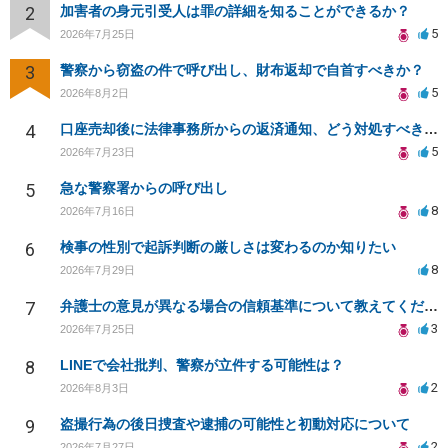
2
加害者の身元引受人は罪の詳細を知ることができるか？
5
2026年7月25日
3
警察から窃盗の件で呼び出し、財布返却で自首すべきか？
5
2026年8月2日
4
口座売却後に法律事務所からの返済通知、どう対処すべきか？
5
2026年7月23日
5
急な警察署からの呼び出し
8
2026年7月16日
6
検事の性別で起訴判断の厳しさは変わるのか知りたい
8
2026年7月29日
7
弁護士の意見が異なる場合の信頼基準について教えてください
3
2026年7月25日
8
LINEで会社批判、警察が立件する可能性は？
2
2026年8月3日
9
盗撮行為の後日捜査や逮捕の可能性と初動対応について
2
2026年7月27日