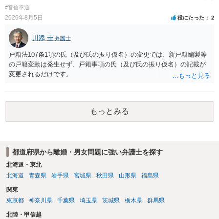
ないです。 一度、最寄りの「刑事に強い」とうたっている弁護士に相
#音信不通
談してみてはいかがでしょうか。 以上、ご参考まで。
2026年8月5日
役にたった
2
川添 圭
弁護士
戸籍法107条1項の氏（及び氏の振り仮名）の変更では、新戸籍編製等
の戸籍変動は発生せず、戸籍事項の氏（及び氏の振り仮名）の記載が
変更されるだけです。
もっとみる
都道府県から離婚・男女問題に強い弁護士を探す
北海道・東北
北海道
青森県
岩手県
宮城県
秋田県
山形県
福島県
関東
東京都
神奈川県
千葉県
埼玉県
茨城県
栃木県
群馬県
北陸・甲信越