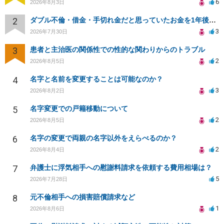
6
2026年8月3日
2
ダブル不倫・借金・手切れ金だと思っていたお金を1年後いまさら脅迫罪として通知書が来てまとめて請求
3
2026年7月30日
3
患者と主治医の関係性での性的な関わりからのトラブル
2
2026年8月5日
4
名字と名前を変更することは可能なのか？
3
2026年8月2日
5
名字変更での戸籍移動について
2
2026年8月5日
6
名字の変更で両親の名字以外をえらべるのか？
2
2026年8月4日
7
弁護士に浮気相手への慰謝料請求を依頼する費用相場は？
5
2026年7月28日
8
元不倫相手への損害賠償請求など
1
2026年8月6日