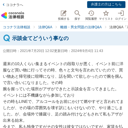
弁護士の方はこちら
ココナラへ
投稿する
探す
閲覧履歴
マイリスト
ログイン
ココナラ法律相談
法律Q&A
離婚・男女問題の法律Q&A
法律Q&A
示談金てどういう事なの
公開日時：
2021年7月20日 12:02
更新日時：
2024年9月4日 11:43
週末の10人くらい集まるイベントの段取りが悪く、イベント前に洋
服など買い物に行ってその時、色々と文句を言われていたので、買
い物あと帰宅後に喧嘩になり、話を聞いて欲しかったので腕を掴ん
で言い合いになりました。その時

腕を握っていた場所がアザができたと示談金を言ってきました。

イベントには不機嫌ながら参加しており

その時もLINEで、アルコールをお前にかけて燃やすぞと言われてま
したが、その場の雰囲気を壊す訳にもいけないので、やり過ごしま
した。が、会場外で膝蹴り、足の踏み付けなどもされて私もアザが
出来る始末。

今まで、私も独身ですがその女性は彼女ではないですが、家賃を払