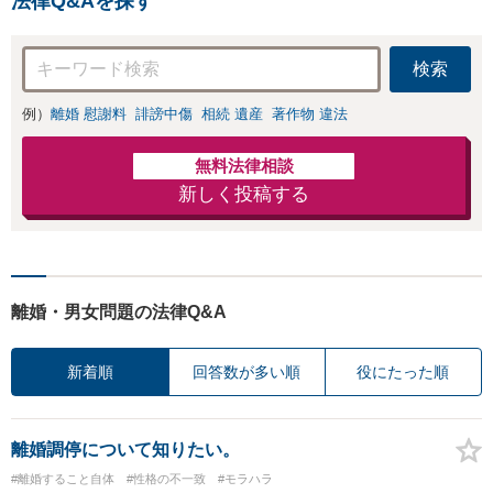
法律Q&Aを探す
検索
例）
離婚 慰謝料
誹謗中傷
相続 遺産
著作物 違法
無料法律相談
新しく投稿する
離婚・男女問題の法律Q&A
新着順
回答数が多い順
役にたった順
離婚調停について知りたい。
#離婚すること自体
#性格の不一致
#モラハラ