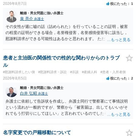
2026年8月7日
役にたった
1
離婚・男女問題に強い弁護士
泉 亮介
弁護士
その女性が週に嘘の話（詰められた）を行っていることの証明，被害
の程度の証明ができる場合，名誉権侵害，名誉感情侵害等に該当し，
慰謝料請求ができる可能性はあるかと思われます。 ただ弁護士費用を
考えると費用倒れとなるリスクも考えられるため，慎重にご検討され
た方が良いでしょう。
患者と主治医の関係性での性的な関わりからのトラブ
ル
#慰謝料請求したい側
#慰謝料請求・訴訟
#示談
#産婦人科
#患者・入所者側
2026年8月5日
役にたった
2
離婚・男女問題に強い弁護士
白井 弘昭
弁護士
弁護士に依頼して告訴状を作成し、弁護士同行で警察署にて事情説明
という流れが一般的ですが、警察から「被害届は、出してもいいがそ
れでもう打切りにしてほしい」と言われているのでしたら、あまり結
論は変わらないかもしれないですね。 所轄の警察を飛び越えて、直接
検察庁に訴えるのもありかもしれないですが、実際に捜査をするの
は、結局所轄だと思われますので、やはり結論は変わらないかもしれ
名字変更での戸籍移動について