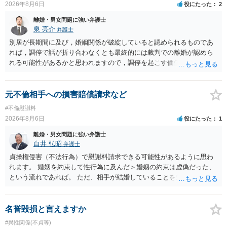
2026年8月6日
役にたった
2
離婚・男女問題に強い弁護士
泉 亮介
弁護士
別居が長期間に及び，婚姻関係が破綻していると認められるものであ
れば，調停で話が折り合わなくとも最終的には裁判での離婚が認めら
れる可能性があるかと思われますので，調停を起こす価値はあるよう
に思われます。 もっとも，調停については，お互いの合意がない限り
は調停が成立するということはないため，相手が合意するメリットを
だしてでも調停で終わらせるよう努めるのか，裁判離婚を見据えて調
元不倫相手への損害賠償請求など
停での離婚に固執しないかいずれかの対応は必要となるかと思われま
#不倫慰謝料
す。 お一人で対応するのは難しい側面もありますので弁護士を立てる
2026年8月6日
役にたった
1
ことを検討されると良いかと思われます。
離婚・男女問題に強い弁護士
白井 弘昭
弁護士
貞操権侵害（不法行為）で慰謝料請求できる可能性があるように思わ
れます。 婚姻を約束して性行為に及んだ＞婚姻の約束は虚偽だった、
という流れであれば。 ただ、相手が結婚していることを知って行為に
及んでいるのであれば、婚姻できないことについて相談者さんの帰責
性も認められそうですので、あまり慰謝料は高額にならないように思
われます。 一度、最寄りの弁護士に相談してみてください。
名誉毀損と言えますか
#異性関係(不貞等)