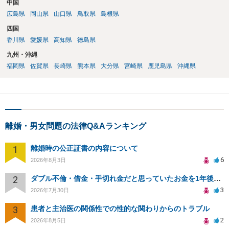
中国
広島県
岡山県
山口県
鳥取県
島根県
四国
香川県
愛媛県
高知県
徳島県
九州・沖縄
福岡県
佐賀県
長崎県
熊本県
大分県
宮崎県
鹿児島県
沖縄県
離婚・男女問題の法律Q&Aランキング
1
離婚時の公正証書の内容について
6
2026年8月3日
2
ダブル不倫・借金・手切れ金だと思っていたお金を1年後いまさら脅迫罪として通知書が来てまとめて請求
3
2026年7月30日
3
患者と主治医の関係性での性的な関わりからのトラブル
2
2026年8月5日