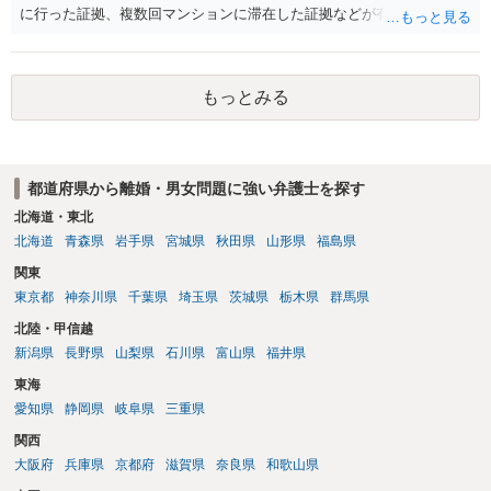
に行った証拠、複数回マンションに滞在した証拠などが有効です。 不
貞の証拠があれば、離婚をさらに有利に進める（離婚したい時期に離
婚する、慰謝料をとるなど）ことができると思われます。 ただし、不
貞発覚後、長期間同居を続けると、不貞を許したとの評価につながる
もっとみる
場合がありますので、ご注意ください。 以上、ご参考まで。
都道府県から離婚・男女問題に強い弁護士を探す
北海道・東北
北海道
青森県
岩手県
宮城県
秋田県
山形県
福島県
関東
東京都
神奈川県
千葉県
埼玉県
茨城県
栃木県
群馬県
北陸・甲信越
新潟県
長野県
山梨県
石川県
富山県
福井県
東海
愛知県
静岡県
岐阜県
三重県
関西
大阪府
兵庫県
京都府
滋賀県
奈良県
和歌山県