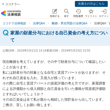
弁護士の方はこちら
ココナラへ
投稿する
探す
閲覧履歴
マイリスト
ログイン
ココナラ法律相談
法律Q&A
離婚・男女問題の法律Q&A
法律Q&A
家屋の財産分与における自己資金の考え方につい
て
公開日時：
2019年5月21日 14:19
更新日時：
2019年5月23日 15:55
現在離婚を考えていますが、その中で財産分与について確認したい
ことがあります。

私には財産分与の対象となる自宅と賃貸アパートがありますが、そ
れぞれ自己資金を入れ、又借入が残っています。

その際に自宅と賃貸アパートの資産評価の考え方ですが、家屋調査
による評価額から借入残額と自己資金を引いた価格が現資産評価額
とすればいいでしょうか？

その自己資金は全て私が親から相続した預貯金から出しています。

ご教示、宜しくお願い致します。