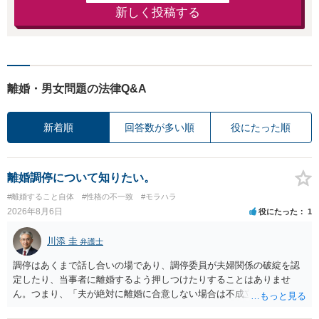
新しく投稿する
離婚・男女問題の法律Q&A
新着順
回答数が多い順
役にたった順
離婚調停について知りたい。
#離婚すること自体
#性格の不一致
#モラハラ
2026年8月6日
役にたった
1
川添 圭
弁護士
調停はあくまで話し合いの場であり、調停委員が夫婦関係の破綻を認
定したり、当事者に離婚するよう押しつけたりすることはありませ
ん。つまり、「夫が絶対に離婚に合意しない場合は不成立になり」、
離婚訴訟を提起して離婚を命じる判決を得て確定しなければ離婚はで