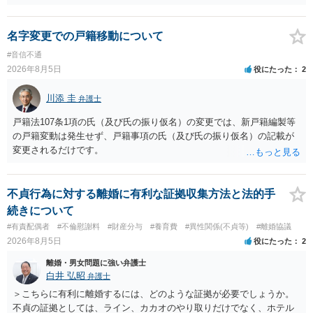
論は変わらないかもしれないですね。 所轄の警察を飛び越えて、直接
検察庁に訴えるのもありかもしれないですが、実際に捜査をするの
は、結局所轄だと思われますので、やはり結論は変わらないかもしれ
名字変更での戸籍移動について
ないです。 一度、最寄りの「刑事に強い」とうたっている弁護士に相
#音信不通
談してみてはいかがでしょうか。 以上、ご参考まで。
2026年8月5日
役にたった
2
川添 圭
弁護士
戸籍法107条1項の氏（及び氏の振り仮名）の変更では、新戸籍編製等
の戸籍変動は発生せず、戸籍事項の氏（及び氏の振り仮名）の記載が
変更されるだけです。
不貞行為に対する離婚に有利な証拠収集方法と法的手
続きについて
#有責配偶者
#不倫慰謝料
#財産分与
#養育費
#異性関係(不貞等)
#離婚協議
2026年8月5日
役にたった
2
離婚・男女問題に強い弁護士
白井 弘昭
弁護士
＞こちらに有利に離婚するには、どのような証拠が必要でしょうか。
不貞の証拠としては、ライン、カカオのやり取りだけでなく、ホテル