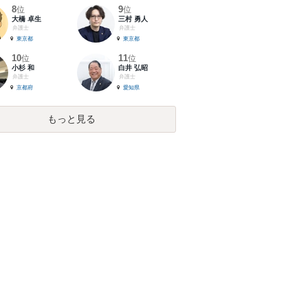
8
9
位
位
大橋 卓生
三村 勇人
弁護士
弁護士
東京都
東京都
10
11
位
位
小杉 和
白井 弘昭
弁護士
弁護士
京都府
愛知県
もっと見る