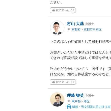
ださい。
役に立った
0
村山 大基
弁護士
京都府
>
京都市中京区
＞この場合婚約破棄として慰謝料請求可
お書きいただいた事情だけではなんとも
できれば面談相談で詳しく事情を伝えて
詐欺かどうかについても、同様です（
けなのか、婚約自体破棄するのかなど
役に立った
0
理崎 智英
弁護士
東京都
>
港区
離婚・男女問題に注力する弁