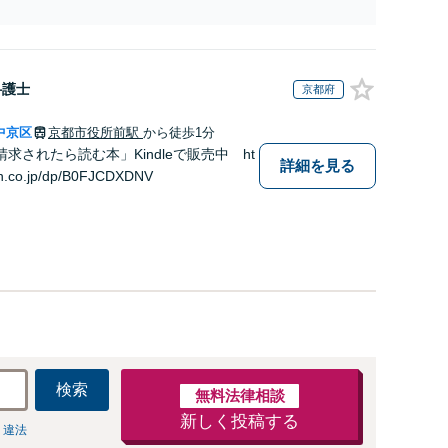
【初回相談料１時間１万１０００円】【離婚・不倫
問題に特化／実績多数】財産分与、慰謝料、養育費
等で金銭的に満足できる解決を目指します。
弁護士
京都府
中京区
京都市役所前駅
から徒歩1分
求されたら読む本」Kindleで販売中 ht
詳細を見る
n.co.jp/dp/B0FJCDXDNV
検索
無料法律相談
新しく投稿する
 違法