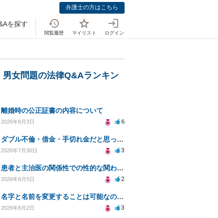
弁護士の方はこちら
&Aを探す
閲覧履歴
マイリスト
ログイン
・男女問題の法律Q&Aランキン
離婚時の公正証書の内容について
6
2026年8月3日
ダブル不倫・借金・手切れ金だと思っていたお金を1年後いまさら脅迫罪として通知書が来てまとめて請求
3
2026年7月30日
患者と主治医の関係性での性的な関わりからのトラブル
2
2026年8月5日
名字と名前を変更することは可能なのか？
3
2026年8月2日