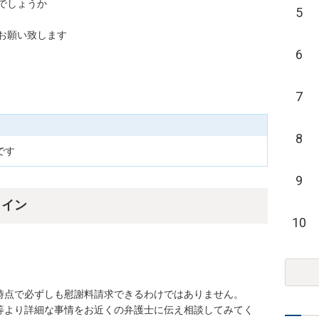
ょうか

5
い致します

6
7
8
です
9
ライン
10
時点で必ずしも慰謝料請求できるわけではありません。

等より詳細な事情をお近くの弁護士に伝え相談してみてく