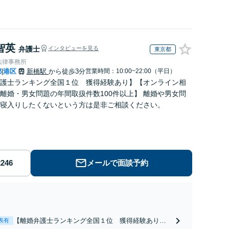
智英
弁護士
インタビューを見る
東京都
法律事務所
都
港区
新橋駅
から徒歩3分
営業時間：10:00~22:00（平日）
|
護士ランキング全国１位 獲得経験あり】【オンライン相
離婚・男女問題の年間取扱件数100件以上】 離婚や男女問
寝入りしたくないという方は是非ご相談ください。
メールで面談予約
【離婚弁護士ランキング全国１位 獲得経験あり】
表有