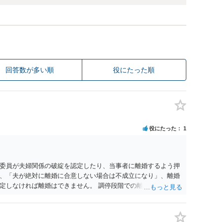
回答数が多い順
役にたった順
役にたった
1
委員が夫婦関係の破綻を認定したり、当事者に離婚するよう押
、「夫が絶対に離婚に合意しない場合は不成立になり」、離婚
定しなければ離婚はできません。 調停段階での離婚成立を希望
条件提示をする等、模索するほかありません（極端な話をいえ
」として提示された条件を全部丸呑みする、という方法しかな
たくないという考えを見透かされてしまうと、逆に足下を見ら