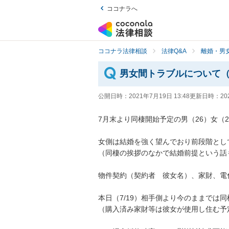
ココナラへ
ココナラ法律相談
法律Q&A
離婚・男
男女間トラブルについて
公開日時：
2021年7月19日 13:48
更新日時：
20
7月末より同棲開始予定の男（26）女（24）
女側は結婚を強く望んでおり前段階として
（同棲の挨拶のなかで結婚前提という話も出
物件契約（契約者　彼女名）、家財、電化製
本日（7/19）相手側より今のままでは同
（購入済み家財等は彼女が使用し住む予定の