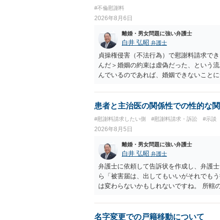
れてしまいますので、注意する必要があり
#不倫慰謝料
淡々と調停不成立にして離婚訴訟で離婚原
2026年8月6日
りません。見通し等を含め、弁護士へ相談
離婚・男女問題に強い弁護士
白井 弘昭
弁護士
貞操権侵害（不法行為）で慰謝料請求でき
んだ＞婚姻の約束は虚偽だった、という流
んでいるのであれば、婚姻できないことに
謝料は高額にならないように思われます。
患者と主治医の関係性での性的な関
#慰謝料請求したい側
#慰謝料請求・訴訟
#示談
2026年8月5日
離婚・男女問題に強い弁護士
白井 弘昭
弁護士
弁護士に依頼して告訴状を作成し、弁護士
ら「被害届は、出してもいいがそれでもう
は変わらないかもしれないですね。 所轄
ですが、実際に捜査をするのは、結局所轄
す。 一度、最寄りの「刑事に強い」とう
ご参考まで。
名字変更での戸籍移動について