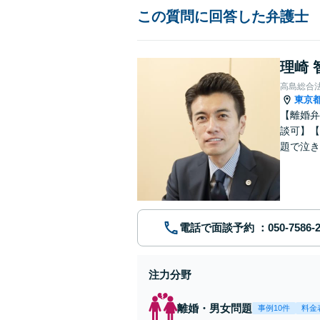
この質問に回答した弁護士
理崎 
高島総合
東京
【離婚弁
談可】【
題で泣き
電話で面談予約
注力分野
離婚・男女問題
事例10件
料金