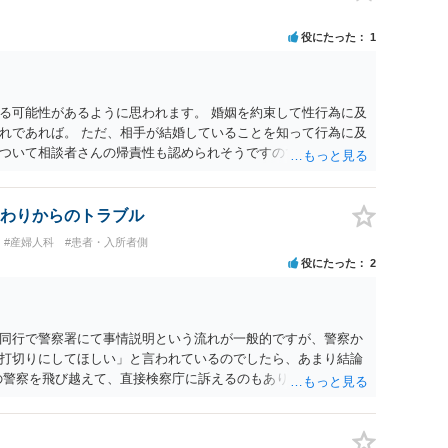
ます。 夫が離婚に抵抗する可能性が高いのであれば、むしろ
因を主張し、判決へ持っていく方が近道であることも少なくあ
役にたった
1
・依頼した方がよいと思います。
る可能性があるように思われます。 婚姻を約束して性行為に及
れであれば。 ただ、相手が結婚していることを知って行為に及
ついて相談者さんの帰責性も認められそうですので、あまり慰
 一度、最寄りの弁護士に相談してみてください。
わりからのトラブル
#産婦人科
#患者・入所者側
役にたった
2
同行で警察署にて事情説明という流れが一般的ですが、警察か
打切りにしてほしい」と言われているのでしたら、あまり結論
の警察を飛び越えて、直接検察庁に訴えるのもありかもしれない
だと思われますので、やはり結論は変わらないかもしれないで
たっている弁護士に相談してみてはいかがでしょうか。 以上、