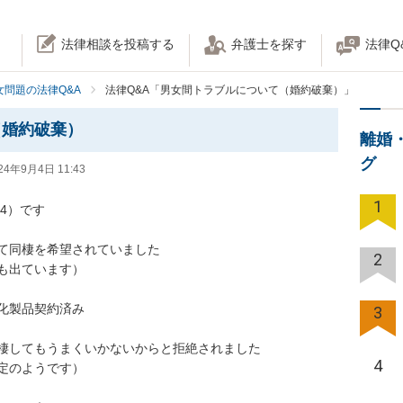
法律相談を投稿する
弁護士を探す
法律Q
女問題の法律Q&A
法律Q&A「男女間トラブルについて（婚約破棄）」
（婚約破棄）
離婚
グ
24年9月4日 11:43
1
です

同棲を希望されていました

2
ています）

品契約済み

3
棲してもうまくいかないからと拒絶されました

4
ようです）
