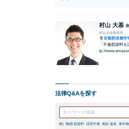
村山 大基
村山法律事務所
京都府
京都市
|
「不倫慰謝料を請
tp://www.amazo
法律Q&Aを探す
例）
離婚 慰謝料
誹謗中傷
相続 遺産
著作物