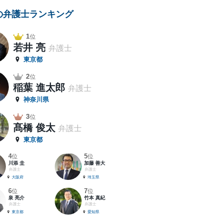
の弁護士ランキング
1
位
若井 亮
弁護士
東京都
2
位
稲葉 進太郎
弁護士
神奈川県
3
位
髙橋 俊太
弁護士
東京都
4
5
位
位
川添 圭
加藤 善大
弁護士
弁護士
大阪府
埼玉県
6
7
位
位
泉 亮介
竹本 真紀
弁護士
弁護士
東京都
愛知県