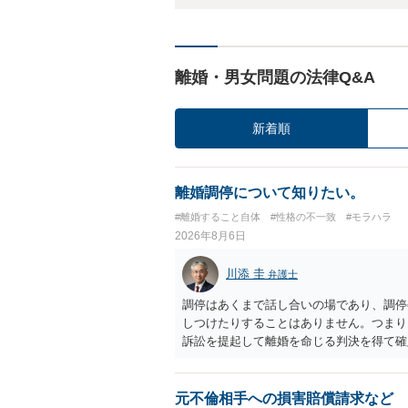
離婚・男女問題の法律Q&A
新着順
離婚調停について知りたい。
#離婚すること自体
#性格の不一致
#モラハラ
2026年8月6日
川添 圭
弁護士
調停はあくまで話し合いの場であり、調停
しつけたりすることはありません。つまり
訴訟を提起して離婚を命じる判決を得て確
するなら、夫が離婚に前向きになるような
ば、夫から「この条件なら離婚してもよい
いかもしれません）。ただ、離婚訴訟をし
元不倫相手への損害賠償請求など