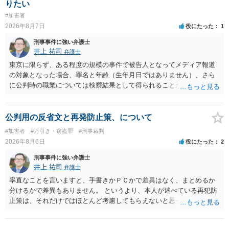
りたい
す。
#加害者
2026年8月7日
役にたった
1
刑事事件に強い弁護士
井上 祐司
弁護士
東京に限らず、ある程度の規模の事件で被告人となってメディア報道
の対象となった場合、罪名と年齢（生年月日ではありません）、さら
に公判時の職業については検察結果として得られることが通常です。
公判用の反省文と再発防止策、について
#加害者
#万引き・窃盗罪
#刑事裁判
2026年8月6日
役にたった
2
刑事事件に強い弁護士
井上 祐司
弁護士
率直なことを言いますと、手書きかＰＣかで差異はなく、まとめるか
分けるかで差異もありません。 というより、本人が述べている再犯防
止策は、それだけではほとんど考慮してもらえないと思った方が良い
です。 提出するのであれば、 ・具体的に自身が受けているプログラム
やカウンセリング・治療の内容 ・利用している再犯防止策（例えば保