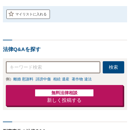
マイリストに入れる
法律Q&Aを探す
検索
例）
離婚 慰謝料
誹謗中傷
相続 遺産
著作物 違法
無料法律相談
新しく投稿する