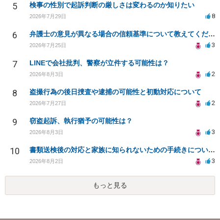
5
検事の性別で起訴判断の厳しさは変わるのか知りたい
8
2026年7月29日
6
弁護士の意見が異なる場合の信頼基準について教えてください
3
2026年7月25日
7
LINEで会社批判、警察が立件する可能性は？
2
2026年8月3日
8
盗撮行為の後日捜査や逮捕の可能性と初動対応について
2
2026年7月27日
9
窃盗起訴、執行猶予の可能性は？
3
2026年8月3日
10
書類送検後の対応と家族に知られないための手続きについて相談
3
2026年8月2日
もっと見る