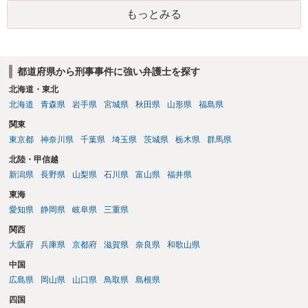
護観察所と連携した職業支援の内容や具体的な就労・監督状況） ・監
もっとみる
督者の証言 など、証拠で担保された客観性と実現可能性があるもので
なければあまり意味がありません。 もともと執行猶予が狙える事案で
あれば本人の反省の言葉だけで十分であり、実刑となるか微妙な事案
では、本人が再発防止策をいくら述べてもほとんど効果は望めないと
都道府県から刑事事件に強い弁護士を探す
いうのが実感です。
北海道・東北
北海道
青森県
岩手県
宮城県
秋田県
山形県
福島県
関東
東京都
神奈川県
千葉県
埼玉県
茨城県
栃木県
群馬県
北陸・甲信越
新潟県
長野県
山梨県
石川県
富山県
福井県
東海
愛知県
静岡県
岐阜県
三重県
関西
大阪府
兵庫県
京都府
滋賀県
奈良県
和歌山県
中国
広島県
岡山県
山口県
鳥取県
島根県
四国