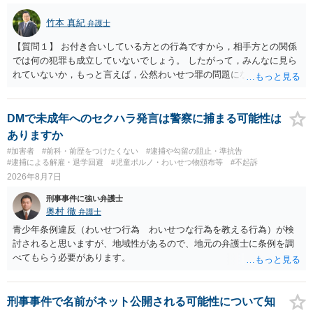
竹本 真紀
弁護士
【質問１】 お付き合いしている方との行為ですから，相手方との関係
では何の犯罪も成立していないでしょう。 したがって，みんなに見ら
れていないか，もっと言えば，公然わいせつ罪の問題にならないかの
話だと思います。 公然わいせつ罪では，まず，公然性が必要です。 公
然性は，不特定又は多数の方が認識できる状態か否かで判断されま
す。 本件は，車の中という閉鎖された空間で行っており，不特定又は
DMで未成年へのセクハラ発言は警察に捕まる可能性は
多数の方が認識するのは困難な状態ですから，公然性はないと思いま
ありますか
す。 また，意図的に示そうとする故意が必要ですが，本件では，通過
#加害者
#前科・前歴をつけたくない
#逮捕や勾留の阻止・準抗告
する車両があると服を着ている（わいせつな状態をなくしている）の
#逮捕による解雇・退学回避
#児童ポルノ・わいせつ物頒布等
#不起訴
ですから，むしろ見られないようにしており，故意が認められること
2026年8月7日
はありません。 以上より，公然わいせつ罪には該当しませんから，捜
刑事事件に強い弁護士
査の対象になることはありません。 警察から連絡がくることもないで
奥村 徹
弁護士
しょう。 【質問２】 見せようと思っていないことは，服を着たりする
行為から明らかです。したがいまして，注意を受けることさえありま
青少年条例違反（わいせつ行為 わいせつな行為を教える行為）が検
せん。まして，刑罰として罰せられることもありません。 【質問３】
討されると思いますが、地域性があるので、地元の弁護士に条例を調
以上のように犯罪の嫌疑が否定されますから，逮捕勾留される可能性
べてもらう必要があります。
はありません。その理由がないのです。 【質問４】 起訴猶予は，犯罪
が成立することが前提ですので，不起訴とする理由としても前提を欠
いています。不起訴にするにしても，不起訴の可能性はありません。
刑事事件で名前がネット公開される可能性について知
あえて不起訴の理由を挙げるなら，「嫌疑不十分」か「嫌疑なし」で