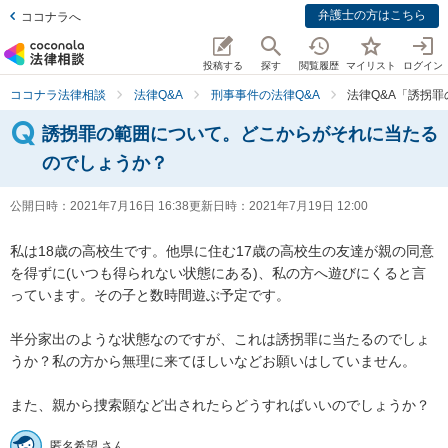
弁護士の方はこちら
ココナラへ
投稿する
探す
閲覧履歴
マイリスト
ログイン
ココナラ法律相談
法律Q&A
刑事事件の法律Q&A
法律Q&A「誘拐
誘拐罪の範囲について。どこからがそれに当たる
のでしょうか？
公開日時：
2021年7月16日 16:38
更新日時：
2021年7月19日 12:00
私は18歳の高校生です。他県に住む17歳の高校生の友達が親の同意
を得ずに(いつも得られない状態にある)、私の方へ遊びにくると言
っています。その子と数時間遊ぶ予定です。

半分家出のような状態なのですが、これは誘拐罪に当たるのでしょ
うか？私の方から無理に来てほしいなどお願いはしていません。

また、親から捜索願など出されたらどうすればいいのでしょうか？
匿名希望 さん