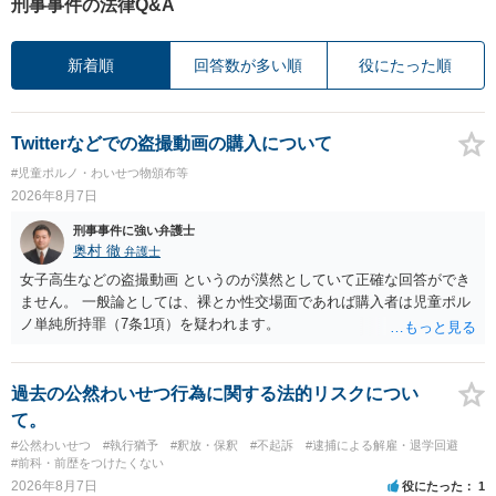
刑事事件の法律Q&A
新着順
回答数が多い順
役にたった順
Twitterなどでの盗撮動画の購入について
#児童ポルノ・わいせつ物頒布等
2026年8月7日
刑事事件に強い弁護士
奥村 徹
弁護士
女子高生などの盗撮動画 というのが漠然としていて正確な回答ができ
ません。 一般論としては、裸とか性交場面であれば購入者は児童ポル
ノ単純所持罪（7条1項）を疑われます。
過去の公然わいせつ行為に関する法的リスクについ
て。
#公然わいせつ
#執行猶予
#釈放・保釈
#不起訴
#逮捕による解雇・退学回避
#前科・前歴をつけたくない
2026年8月7日
役にたった
1