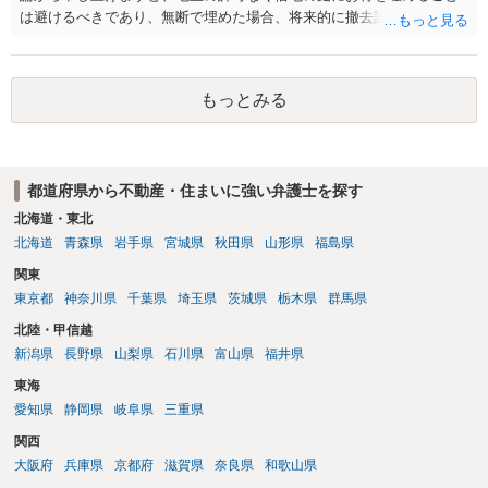
は避けるべきであり、無断で埋めた場合、将来的に撤去請求や退去時
の損害賠償（原状回復費用）を求められるリスクがあります。 法律
上、自分のペットの遺骨を埋める行為自体は墓地埋葬法違反や不法投
棄には該当しないため、犯罪になるわけではありません。しかし、建
もっとみる
物の所有者は質問者様であっても、土地の所有権はあくまで地主にあ
ります。そのため、地主に無断でお骨を埋める行為は、他人の所有権
を侵害する行為や、借地人としての善管注意義務違反とみなされる可
能性が高いのが私見です。 どうしてもお近くで供養されたい場合は、
都道府県から不動産・住まいに強い弁護士を探す
事前に地主へ相談して許可を得るか、土地に直接埋めずに大きめの鉢
植え等で供養する「プランター葬」や、ペット霊園等への納骨を検討
北海道・東北
されるのが確実かと思います。
北海道
青森県
岩手県
宮城県
秋田県
山形県
福島県
関東
東京都
神奈川県
千葉県
埼玉県
茨城県
栃木県
群馬県
北陸・甲信越
新潟県
長野県
山梨県
石川県
富山県
福井県
東海
愛知県
静岡県
岐阜県
三重県
関西
大阪府
兵庫県
京都府
滋賀県
奈良県
和歌山県