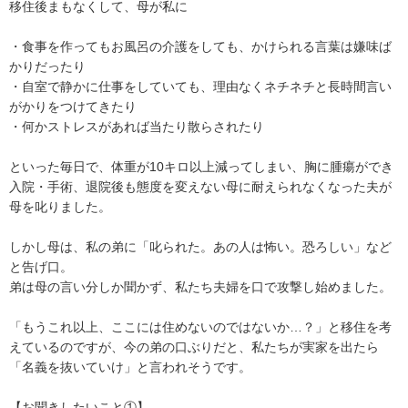
移住後まもなくして、母が私に

・食事を作ってもお風呂の介護をしても、かけられる言葉は嫌味ば
かりだったり

・自室で静かに仕事をしていても、理由なくネチネチと長時間言い
がかりをつけてきたり

・何かストレスがあれば当たり散らされたり

といった毎日で、体重が10キロ以上減ってしまい、胸に腫瘍ができ
入院・手術、退院後も態度を変えない母に耐えられなくなった夫が
母を叱りました。

しかし母は、私の弟に「叱られた。あの人は怖い。恐ろしい」など
と告げ口。

弟は母の言い分しか聞かず、私たち夫婦を口で攻撃し始めました。

「もうこれ以上、ここには住めないのではないか…？」と移住を考
えているのですが、今の弟の口ぶりだと、私たちが実家を出たら
「名義を抜いていけ」と言われそうです。

【お聞きしたいこと①】
