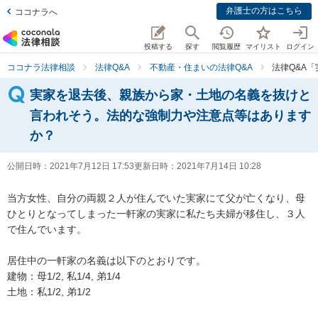
弁護士の方はこちら
ココナラへ
投稿する
探す
閲覧履歴
マイリスト
ログイン
ココナラ法律相談
法律Q&A
不動産・住まいの法律Q&A
法律Q&A
実家を退去後、親族から家・土地の名義を抜けと
言われそう。法的な強制力や注意点等はあります
か？
公開日時：
2021年7月12日 17:53
更新日時：
2021年7月14日 10:28
当方女性、自分の両親２人が住んでいた実家にて父が亡くなり、母
ひとりとなってしまった一軒家の実家に私たち夫婦が移住し、３人
で住んでいます。

居住中の一軒家の名義は以下のとおりです。

建物：母1/2, 私1/4, 弟1/4

土地：私1/2, 弟1/2
