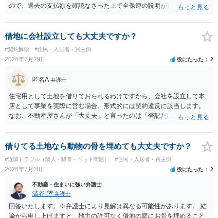
ので、過去の支払額を確認なさった上で全保連の説明が正しければ、
全部又は一部を支払うのが最善の方法です。 約半年間も放置されてい
た理由は気になるところですが、中身のある返答は期待できないと思
います。
借地に会社設立しても大丈夫ですか？
#契約解除
#住民・入居者・買主側
2026年7月29日
役にたった
2
匿名A
弁護士
住宅用として土地を借りておられるわけですから、会社を設立して本
店として事業を実際に営む場合、形式的には契約違反に該当します。
なお、不動産屋さんが「大丈夫」と言ったのは「登記だけなら実務上
トラブルになることは少ない」という経験則に基づいたものと推測さ
れますが、これは法的な保証ではありません。 ただ、解除まで認めら
れるかどうかについては信頼関係が破壊されたかどうかで判断されま
借りてる土地なら動物の骨を埋めても大丈夫ですか？
すので、建物を事務所・店舗用に大きく改築する等までなさらない限
#近隣トラブル（隣人・騒音・ペット問題）
#住民・入居者・買主側
り、リスクはそれほど大きくないかもしれません。 しかしそれでも、
2026年7月28日
役にたった
2
大家さんが契約違反を口実に、将来の更新時に更新料の上乗せを要求
したり、立ち退きを迫る材料に使ったりする可能性は否定できませ
不動産・住まいに強い弁護士
ん。
澁谷 望
弁護士
回答いたします。※弁護士により見解は異なる可能性があります。 結
論から申し上げますと、地主の許可なく借地の庭にお骨を埋めること