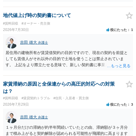
き、事実上であれ明渡が完了すれば賃貸人としてはそれ以上のことを
する動機づけがなくなります。 今回進められつつある手続はあくまで
も、建物を賃貸人に一日も早く明け渡すための便宜的方法として理解
地代値上げ時の契約書について
するのが良いと思います。またその方法で進めた方が、連帯保証人で
#賃料回収
#オーナー・売主側
あるお知り合いさんにとっても、自身の経済的負担を最小限に食い止
2026年7月30日
役にたった
1
められるため望ましいやり方だといえます。
吉田 雄大
弁護士
居住用の建物所有が賃貸借契約の目的ですので、現在の契約を前提と
しても賃借人がそれ以外の目的で土地を使うことは禁止されていま
す。 上記をより際立たせる意味で、新しい契約書に事業用として用い
ることを禁止する旨を明記することは理に適ったものです。 契約締結
交渉である以上賃借人が拒んだ場合には入りませんが、提案するのは
良い方法と思います。
家賃滞納の原因と全保連からの高圧的対応への対策
は？
#賃料回収
#賃貸契約トラブル
#住民・入居者・買主側
2026年7月29日
役にたった
3
吉田 雄大
弁護士
１ヶ月分だけの滞納が約半年間続いていたとの由、滞納額が３ヶ月分
まで積み上がると契約解除が認められる可能性が飛躍的に高まります