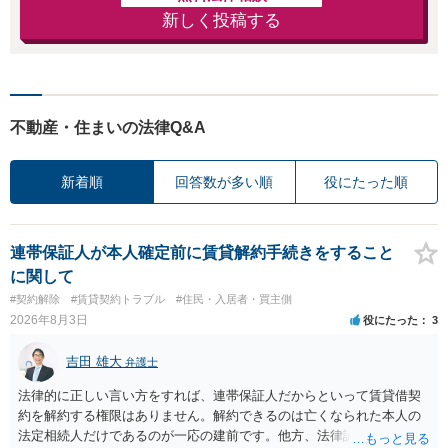
新しく投稿する
不動産・住まいの法律Q&A
新着順
回答数が多い順
役にたった順
連帯保証人が本人確定前に賃貸解約手続きをすること
に関して
#契約解除
#賃貸契約トラブル
#住民・入居者・買主側
2026年8月3日
役にたった
3
吉田 雄大
弁護士
法律的に正しい言い方をすれば、連帯保証人だからといって賃貸借契
約を解約する権限はありません。解約できるのは亡くなられた本人の
法定相続人だけであるのが一応の建前です。他方、法律論はさてお